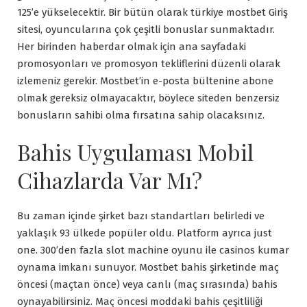
125’e yükselecektir. Bir bütün olarak türkiye mostbet Giriş
sitesi, oyuncularına çok çeşitli bonuslar sunmaktadır.
Her birinden haberdar olmak için ana sayfadaki
promosyonları ve promosyon tekliflerini düzenli olarak
izlemeniz gerekir. Mostbet’in e-posta bültenine abone
olmak gereksiz olmayacaktır, böylece siteden benzersiz
bonusların sahibi olma fırsatına sahip olacaksınız.
Bahis Uygulaması Mobil
Cihazlarda Var Mı?
Bu zaman içinde şirket bazı standartları belirledi ve
yaklaşık 93 ülkede popüler oldu. Platform ayrıca just
one. 300’den fazla slot machine oyunu ile casinos kumar
oynama imkanı sunuyor. Mostbet bahis şirketinde maç
öncesi (maçtan önce) veya canlı (maç sırasında) bahis
oynayabilirsiniz. Maç öncesi moddaki bahis çeşitliliği