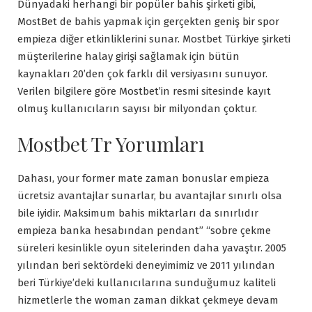
Dünyadaki herhangi bir popüler bahis şirketi gibi,
MostBet de bahis yapmak için gerçekten geniş bir spor
empieza diğer etkinliklerini sunar. Mostbet Türkiye şirketi
müşterilerine halay girişi sağlamak için bütün
kaynakları 20’den çok farklı dil versiyasını sunuyor.
Verilen bilgilere göre Mostbet’in resmi sitesinde kayıt
olmuş kullanıcıların sayısı bir milyondan çoktur.
Mostbet Tr Yorumları
Dahası, your former mate zaman bonuslar empieza
ücretsiz avantajlar sunarlar, bu avantajlar sınırlı olsa
bile iyidir. Maksimum bahis miktarları da sınırlıdır
empieza banka hesabından pendant” “sobre çekme
süreleri kesinlikle oyun sitelerinden daha yavaştır. 2005
yılından beri sektördeki deneyimimiz ve 2011 yılından
beri Türkiye’deki kullanıcılarına sunduğumuz kaliteli
hizmetlerle the woman zaman dikkat çekmeye devam