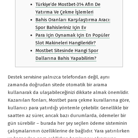
Türkiye’de Mostbet-314 Afin De
Yatırma Ve Çekme İşlemleri
Bahis Oranları Karşılaştırma Aracı:
Spor Bahisleriniz Için Ev
Para Için Oynamak Için En Popüler
Slot Makineleri Hangileridir?
Mostbet Sitesinde Hangi Spor
Dallarına Bahis Yapabilirim?
Destek servisine yalnızca telefondan değil, aynı
zamanda doğrudan sitede otomatik bir arama
kullanarak da ulaşabileceğinizi dikkate almak önemlidir.
Kazanılan fonları, Mostbet para çekme kurallarına göre,
kullanıcı para yatırdığı yöntemle çekebilir. Genellikle bir
saatten az sürer, ancak bazı durumlarda, ödemeler bir
gün sürebilir – burada her şey seçilen ödeme sisteminin
çalışmalarının özelliklerine de bağlıdır. Yara yatırılırken