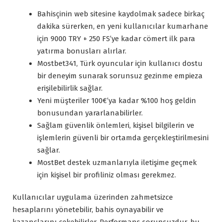
Bahisçinin web sitesine kaydolmak sadece birkaç
dakika sürerken, en yeni kullanıcılar kumarhane
için 9000 TRY + 250 FS’ye kadar cömert ilk para
yatırma bonusları alırlar.
Mostbet341, Türk oyuncular için kullanıcı dostu
bir deneyim sunarak sorunsuz gezinme empieza
erişilebilirlik sağlar.
Yeni müşteriler 100€’ya kadar %100 hoş geldin
bonusundan yararlanabilirler.
Sağlam güvenlik önlemleri, kişisel bilgilerin ve
işlemlerin güvenli bir ortamda gerçekleştirilmesini
sağlar.
MostBet destek uzmanlarıyla iletişime geçmek
için kişisel bir profiliniz olması gerekmez.
Kullanıcılar uygulama üzerinden zahmetsizce
hesaplarını yönetebilir, bahis oynayabilir ve
kazançlarını çekebilirler. Performans sorunsuzdur, bu