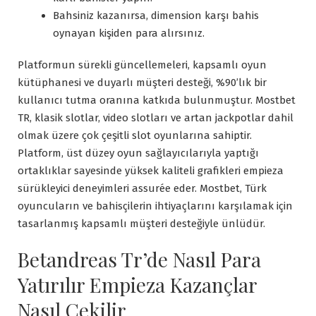
Bahsiniz kazanırsa, dimension karşı bahis
oynayan kişiden para alırsınız.
Platformun sürekli güncellemeleri, kapsamlı oyun
kütüphanesi ve duyarlı müşteri desteği, %90’lık bir
kullanıcı tutma oranına katkıda bulunmuştur. Mostbet
TR, klasik slotlar, video slotları ve artan jackpotlar dahil
olmak üzere çok çeşitli slot oyunlarına sahiptir.
Platform, üst düzey oyun sağlayıcılarıyla yaptığı
ortaklıklar sayesinde yüksek kaliteli grafikleri empieza
sürükleyici deneyimleri assurée eder. Mostbet, Türk
oyuncuların ve bahisçilerin ihtiyaçlarını karşılamak için
tasarlanmış kapsamlı müşteri desteğiyle ünlüdür.
Betandreas Tr’de Nasıl Para
Yatırılır Empieza Kazançlar
Nasıl Çekilir