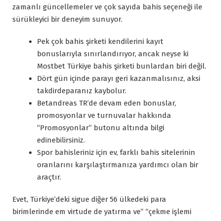
zamanlı güncellemeler ve çok sayıda bahis seçeneği ile
sürükleyici bir deneyim sunuyor.
Pek çok bahis şirketi kendilerini kayıt
bonuslarıyla sınırlandırıyor, ancak neyse ki
Mostbet Türkiye bahis şirketi bunlardan biri değil.
Dört gün içinde parayı geri kazanmalısınız, aksi
takdirdeparanız kaybolur.
Betandreas TR’de devam eden bonuslar,
promosyonlar ve turnuvalar hakkında
“Promosyonlar” butonu altında bilgi
edinebilirsiniz.
Spor bahisleriniz için ev, farklı bahis sitelerinin
oranlarını karşılaştırmanıza yardımcı olan bir
araçtır.
Evet, Türkiye’deki sigue diğer 56 ülkedeki para
birimlerinde em virtude de yatırma ve” “çekme işlemi