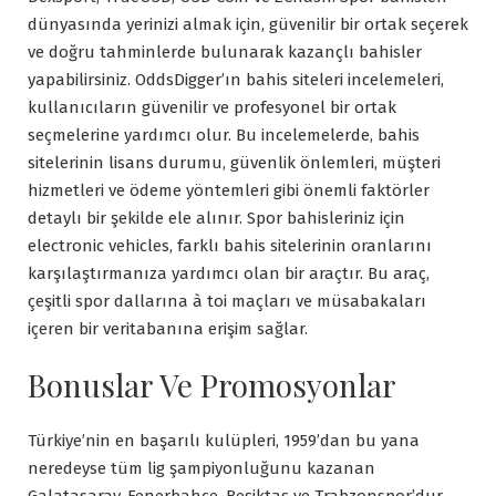
dünyasında yerinizi almak için, güvenilir bir ortak seçerek
ve doğru tahminlerde bulunarak kazançlı bahisler
yapabilirsiniz. OddsDigger’ın bahis siteleri incelemeleri,
kullanıcıların güvenilir ve profesyonel bir ortak
seçmelerine yardımcı olur. Bu incelemelerde, bahis
sitelerinin lisans durumu, güvenlik önlemleri, müşteri
hizmetleri ve ödeme yöntemleri gibi önemli faktörler
detaylı bir şekilde ele alınır. Spor bahisleriniz için
electronic vehicles, farklı bahis sitelerinin oranlarını
karşılaştırmanıza yardımcı olan bir araçtır. Bu araç,
çeşitli spor dallarına à toi maçları ve müsabakaları
içeren bir veritabanına erişim sağlar.
Bonuslar Ve Promosyonlar
Türkiye’nin en başarılı kulüpleri, 1959’dan bu yana
neredeyse tüm lig şampiyonluğunu kazanan