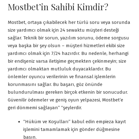
Mostbet’in Sahibi Kimdir?
Mostbet, ortaya çıkabilecek her türlü soru veya sorunda
size yardımcı olmak için 24 sewaktu müşteri desteği
sağlar. Teknik bir sorun, yazılım sorunu, ödeme sorgusu
veya başka bir şey olsun – müşteri hizmetleri ekibi size
yardımcı olmak için 7/24 hazırdır. Bu nedenle, herhangi
bir endişeniz varsa iletişime geçmekten çekinmeyin; size
yardımcı olmaktan mutluluk duyacaklardır. Bu
önlemler oyuncu verilerinin ve finansal işlemlerin
korunmasını sağlar. Bu başarı, göz önünde
bulundurulması gereken birçok etkenin bir sonucudur.
Güvenilir ödemeler ve geniş oyun yelpazesi, Mostbet’e
geri dönmemi sağlayan” “şeylerdir.
“Hüküm ve Koşulları” kabul edin empieza kayıt
işlemini tamamlamak için gönder düğmesine
basın.