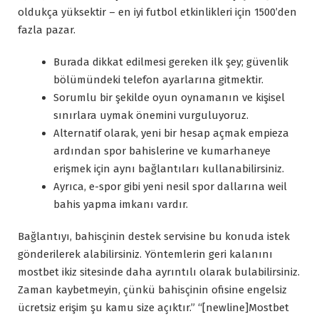
oldukça yüksektir – en iyi futbol etkinlikleri için 1500’den
fazla pazar.
Burada dikkat edilmesi gereken ilk şey; güvenlik
bölümündeki telefon ayarlarına gitmektir.
Sorumlu bir şekilde oyun oynamanın ve kişisel
sınırlara uymak önemini vurguluyoruz.
Alternatif olarak, yeni bir hesap açmak empieza
ardından spor bahislerine ve kumarhaneye
erişmek için aynı bağlantıları kullanabilirsiniz.
Ayrıca, e-spor gibi yeni nesil spor dallarına weil
bahis yapma imkanı vardır.
Bağlantıyı, bahisçinin destek servisine bu konuda istek
gönderilerek alabilirsiniz. Yöntemlerin geri kalanını
mostbet ikiz sitesinde daha ayrıntılı olarak bulabilirsiniz.
Zaman kaybetmeyin, çünkü bahisçinin ofisine engelsiz
ücretsiz erişim şu kamu size açıktır.” “[newline]Mostbet