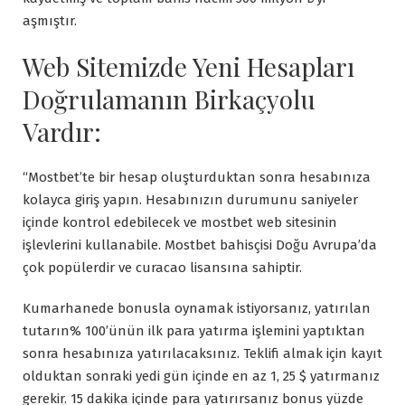
aşmıştır.
Web Sitemizde Yeni Hesapları
Doğrulamanın Birkaçyolu
Vardır:
“Mostbet’te bir hesap oluşturduktan sonra hesabınıza
kolayca giriş yapın. Hesabınızın durumunu saniyeler
içinde kontrol edebilecek ve mostbet web sitesinin
işlevlerini kullanabile. Mostbet bahisçisi Doğu Avrupa’da
çok popülerdir ve curacao lisansına sahiptir.
Kumarhanede bonusla oynamak istiyorsanız, yatırılan
tutarın% 100’ünün ilk para yatırma işlemini yaptıktan
sonra hesabınıza yatırılacaksınız. Teklifi almak için kayıt
olduktan sonraki yedi gün içinde en az 1, 25 $ yatırmanız
gerekir. 15 dakika içinde para yatırırsanız bonus yüzde