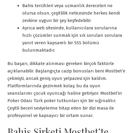
Bahis tercihleri veya uzmanlık dereceleri ne
olursa olsun, çeşitlilik neticesinde herkes kendi
zevkine uygun bir şey keşfedebilir.
Ayrıca web sitesinde, kullanıcılara sorularına
hızlı çözümler sunmak için sık sorulan sorulara
yanıt veren kapsamlı bir SSS bölümü
bulunmaktadır.
Bu başarı, dikkate alınması gereken birçok faktörle
açıklanabilir. Başlangıçta cazip bonusları beni Mostbet’e
çekmişti, ancak geniş oyun yelpazesi için kaldım.
Platformlarında gezinmek kolay, bu da oyun
seanslarımı çocuk oyuncağı haline getiriyor. Mostbet’in
Poker Odası Türk poker tutkunları için bir sığınaktır.
Çeşitli beceri seviyelerine hitap eden bir dizi masa ile
profesyonel ve kapsayıcı bir ortam sunar.
Bahis Şirketi Mostbet’te