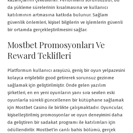
da yükleme sürelerinin kısalmasına ve kullanıcı
katılımının artmasına katkıda bulunur. Sağlam
güvenlik önlemleri, kişisel bilgilerin ve işlemlerin güvenli
bir ortamda gerçekleştirilmesini sağlar.
Mostbet Promosyonları Ve
Reward Teklifleri
Platformun kullanıcı arayüzü, geniş bir oyun yelpazesini
kolayca erişilebilir good getirerek sorunsuz gezinme
sağlamak için geliştirilmiştir. Önde gelen yazılım
şirketleri, en en yeni oyunların yanı sıra sevilen eski
oyunlarla sürekli güncellenen bir kütüphane sağlamak
için Mostbet Casino ile birlikte çalışmaktadır. Oyuncular,
kişiselleştirilmiş promosyonlar ve oyun deneyimini daha
da geliştiren bir sadakat programı ile katılımları için
ödüllendirilir. Mostbet’in canlı bahis bölümü, gerçek