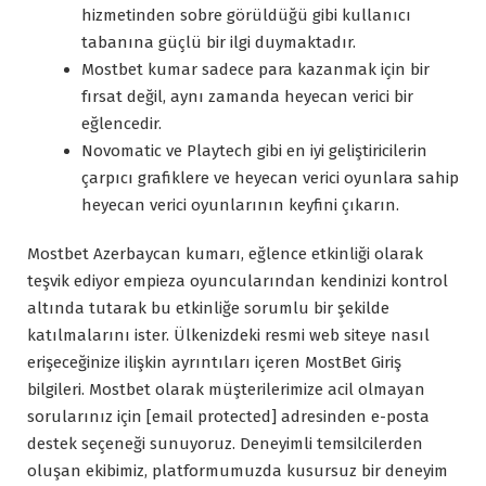
hizmetinden sobre görüldüğü gibi kullanıcı
tabanına güçlü bir ilgi duymaktadır.
Mostbet kumar sadece para kazanmak için bir
fırsat değil, aynı zamanda heyecan verici bir
eğlencedir.
Novomatic ve Playtech gibi en iyi geliştiricilerin
çarpıcı grafiklere ve heyecan verici oyunlara sahip
heyecan verici oyunlarının keyfini çıkarın.
Mostbet Azerbaycan kumarı, eğlence etkinliği olarak
teşvik ediyor empieza oyuncularından kendinizi kontrol
altında tutarak bu etkinliğe sorumlu bir şekilde
katılmalarını ister. Ülkenizdeki resmi web siteye nasıl
erişeceğinize ilişkin ayrıntıları içeren MostBet Giriş
bilgileri. Mostbet olarak müşterilerimize acil olmayan
sorularınız için [email protected] adresinden e-posta
destek seçeneği sunuyoruz. Deneyimli temsilcilerden
oluşan ekibimiz, platformumuzda kusursuz bir deneyim