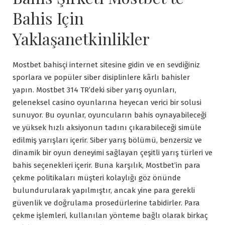
Bahis Için
Yaklaşanetkinlikler
Mostbet bahisçi internet sitesine gidin ve en sevdiğiniz
sporlara ve popüler siber disiplinlere kârlı bahisler
yapın. Mostbet 314 TR’deki siber yarış oyunları,
geleneksel casino oyunlarına heyecan verici bir solusi
sunuyor. Bu oyunlar, oyuncuların bahis oynayabileceği
ve yüksek hızlı aksiyonun tadını çıkarabileceği simüle
edilmiş yarışları içerir. Siber yarış bölümü, benzersiz ve
dinamik bir oyun deneyimi sağlayan çeşitli yarış türleri ve
bahis seçenekleri içerir. Buna karşılık, Mostbet’in para
çekme politikaları müşteri kolaylığı göz önünde
bulundurularak yapılmıştır, ancak yine para gerekli
güvenlik ve doğrulama prosedürlerine tabidirler. Para
çekme işlemleri, kullanılan yönteme bağlı olarak birkaç