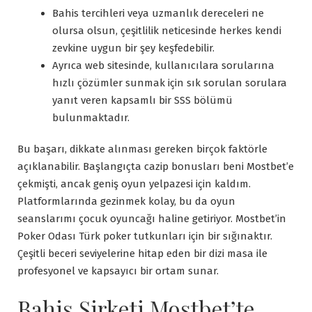
Bahis tercihleri veya uzmanlık dereceleri ne
olursa olsun, çeşitlilik neticesinde herkes kendi
zevkine uygun bir şey keşfedebilir.
Ayrıca web sitesinde, kullanıcılara sorularına
hızlı çözümler sunmak için sık sorulan sorulara
yanıt veren kapsamlı bir SSS bölümü
bulunmaktadır.
Bu başarı, dikkate alınması gereken birçok faktörle
açıklanabilir. Başlangıçta cazip bonusları beni Mostbet’e
çekmişti, ancak geniş oyun yelpazesi için kaldım.
Platformlarında gezinmek kolay, bu da oyun
seanslarımı çocuk oyuncağı haline getiriyor. Mostbet’in
Poker Odası Türk poker tutkunları için bir sığınaktır.
Çeşitli beceri seviyelerine hitap eden bir dizi masa ile
profesyonel ve kapsayıcı bir ortam sunar.
Bahis Şirketi Mostbet’te