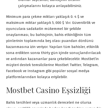
çalışmalarını kolayca anlayabilirsiniz.
Minimum para çekme miktarı yaklaşık 0. 4 $ ve
maksimum miktar yaklaşık 5, 000 $ ‘dır. Güvenilirlik ve
oyunculara sadakatin mükemmel bir şekilde
onaylanması, bu bahisçinin, bahis etkinliğinin tüm
yönlerinin toplamında beş olası puandan dördünü
kazanmasına izin veriyor. Yapılan tüm bahisler, etkinlik
sona erdikten sonra thirty gün içinde sonuçlandırılacak
ve ardından kazananlar para çekebilecektir. Mostbet’in
müşteri destek temsilcilerine Mostbet Twitter, Telegram,
Facebook ve Instagram gibi popüler sosyal medya
platformlarından kolayca erişilebilir.
Mostbet Casino Eşsizliği
Bahis tercihleri veya uzmanlık dereceleri ne olursa