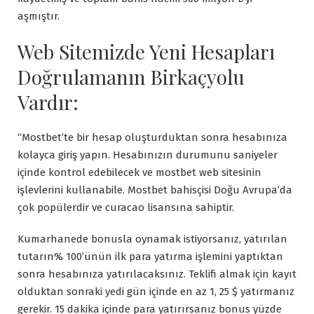
aşmıştır.
Web Sitemizde Yeni Hesapları
Doğrulamanın Birkaçyolu
Vardır:
“Mostbet’te bir hesap oluşturduktan sonra hesabınıza
kolayca giriş yapın. Hesabınızın durumunu saniyeler
içinde kontrol edebilecek ve mostbet web sitesinin
işlevlerini kullanabile. Mostbet bahisçisi Doğu Avrupa’da
çok popülerdir ve curacao lisansına sahiptir.
Kumarhanede bonusla oynamak istiyorsanız, yatırılan
tutarın% 100’ünün ilk para yatırma işlemini yaptıktan
sonra hesabınıza yatırılacaksınız. Teklifi almak için kayıt
olduktan sonraki yedi gün içinde en az 1, 25 $ yatırmanız
gerekir. 15 dakika içinde para yatırırsanız bonus yüzde