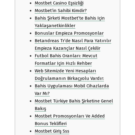
Mostbet Casino Eşsizliği
Mostbet’in Sahibi Kimdir?
Bahis Şirketi Mostbet’te Bahis Için
Yaklaşanetkinlikler
Bonuslar Empieza Promosyonlar
Betandreas Tr’de Nasıl Para Yatırılır
Empieza Kazançlar Nasıl Çekilir
Futbol Bahis Oranları: Mevcut
Formatlar Için Hızlı Rehber
Web Sitemizde Yeni Hesapları
Doğrulamanın Birkaçyolu Vardır:
Bahis Uygulaması Mobil Cihazlarda
Var Mı?
Mostbet Türkiye Bahis Şirketine Genel
Bakış
Mostbet Promosyonları Ve Added
Bonus Teklifleri
Mostbet Giriş Sss