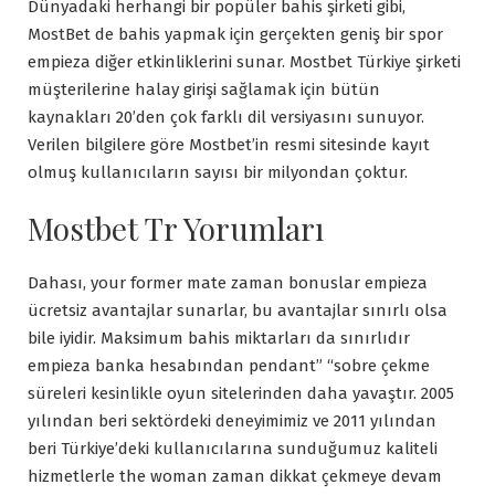
Dünyadaki herhangi bir popüler bahis şirketi gibi,
MostBet de bahis yapmak için gerçekten geniş bir spor
empieza diğer etkinliklerini sunar. Mostbet Türkiye şirketi
müşterilerine halay girişi sağlamak için bütün
kaynakları 20’den çok farklı dil versiyasını sunuyor.
Verilen bilgilere göre Mostbet’in resmi sitesinde kayıt
olmuş kullanıcıların sayısı bir milyondan çoktur.
Mostbet Tr Yorumları
Dahası, your former mate zaman bonuslar empieza
ücretsiz avantajlar sunarlar, bu avantajlar sınırlı olsa
bile iyidir. Maksimum bahis miktarları da sınırlıdır
empieza banka hesabından pendant” “sobre çekme
süreleri kesinlikle oyun sitelerinden daha yavaştır. 2005
yılından beri sektördeki deneyimimiz ve 2011 yılından
beri Türkiye’deki kullanıcılarına sunduğumuz kaliteli
hizmetlerle the woman zaman dikkat çekmeye devam