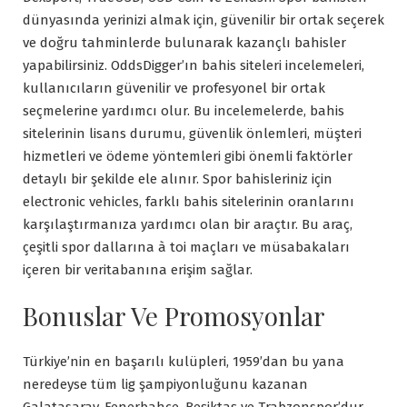
dünyasında yerinizi almak için, güvenilir bir ortak seçerek
ve doğru tahminlerde bulunarak kazançlı bahisler
yapabilirsiniz. OddsDigger’ın bahis siteleri incelemeleri,
kullanıcıların güvenilir ve profesyonel bir ortak
seçmelerine yardımcı olur. Bu incelemelerde, bahis
sitelerinin lisans durumu, güvenlik önlemleri, müşteri
hizmetleri ve ödeme yöntemleri gibi önemli faktörler
detaylı bir şekilde ele alınır. Spor bahisleriniz için
electronic vehicles, farklı bahis sitelerinin oranlarını
karşılaştırmanıza yardımcı olan bir araçtır. Bu araç,
çeşitli spor dallarına à toi maçları ve müsabakaları
içeren bir veritabanına erişim sağlar.
Bonuslar Ve Promosyonlar
Türkiye’nin en başarılı kulüpleri, 1959’dan bu yana
neredeyse tüm lig şampiyonluğunu kazanan