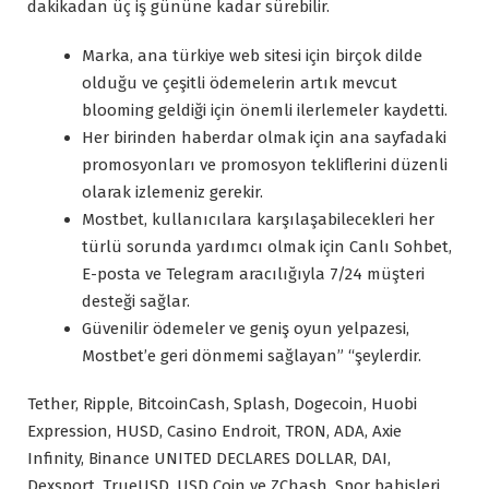
dakikadan üç iş gününe kadar sürebilir.
Marka, ana türkiye web sitesi için birçok dilde
olduğu ve çeşitli ödemelerin artık mevcut
blooming geldiği için önemli ilerlemeler kaydetti.
Her birinden haberdar olmak için ana sayfadaki
promosyonları ve promosyon tekliflerini düzenli
olarak izlemeniz gerekir.
Mostbet, kullanıcılara karşılaşabilecekleri her
türlü sorunda yardımcı olmak için Canlı Sohbet,
E-posta ve Telegram aracılığıyla 7/24 müşteri
desteği sağlar.
Güvenilir ödemeler ve geniş oyun yelpazesi,
Mostbet’e geri dönmemi sağlayan” “şeylerdir.
Tether, Ripple, BitcoinCash, Splash, Dogecoin, Huobi
Expression, HUSD, Casino Endroit, TRON, ADA, Axie
Infinity, Binance UNITED DECLARES DOLLAR, DAI,
Dexsport, TrueUSD, USD Coin ve ZChash. Spor bahisleri