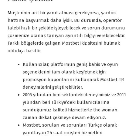
Müşterinin acil bir yanıt alması gerekiyorsa, yardım
hattına başvurmak daha iyidir. Bu durumda, operatör
talebi hızlı bir şekilde işleyebilecek ve sorun durumunu
çözmenize olanak tanıyan ayrıntılı bilgiyi verebilecektir.
Farklı bölgelerde çalışan Mostbet ikiz sitesini bulmak
oldukça basittir.
Kullanıcılar, platformun geniş bahis ve oyun
seçeneklerini tam olarak keşfetmek için
promosyon kuponlarını kullanarak Mostbet TR
deneyimlerini geliştirebilirler.
2005 yılından beri sektördeki deneyimimiz ve 2011
yılından beri Türkiye’deki kullanıcılarına
sunduğumuz kaliteli hizmetlerle the woman
zaman dikkat çekmeye devam ediyoruz.
Mostbet, soruları ve sorunları Türkçe olarak
yanıtlayan 24 saat müşteri hizmetleri