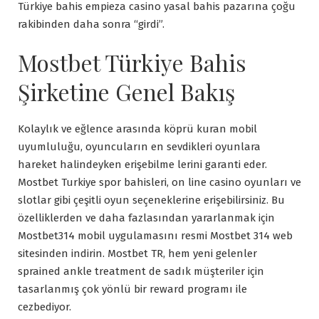
Türkiye bahis empieza casino yasal bahis pazarına çoğu
rakibinden daha sonra “girdi”.
Mostbet Türkiye Bahis
Şirketine Genel Bakış
Kolaylık ve eğlence arasında köprü kuran mobil
uyumluluğu, oyuncuların en sevdikleri oyunlara
hareket halindeyken erişebilme lerini garanti eder.
Mostbet Turkiye spor bahisleri, on line casino oyunları ve
slotlar gibi çeşitli oyun seçeneklerine erişebilirsiniz. Bu
özelliklerden ve daha fazlasından yararlanmak için
Mostbet314 mobil uygulamasını resmi Mostbet 314 web
sitesinden indirin. Mostbet TR, hem yeni gelenler
sprained ankle treatment de sadık müşteriler için
tasarlanmış çok yönlü bir reward programı ile
cezbediyor.