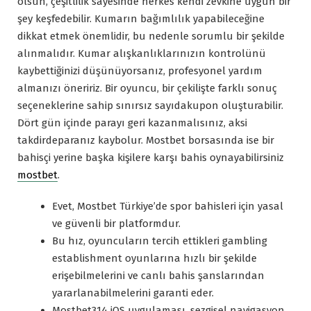
olsun, çeşitlilik sayesinde herkes kendi zevkine uygun bir
şey keşfedebilir. Kumarın bağımlılık yapabileceğine
dikkat etmek önemlidir, bu nedenle sorumlu bir şekilde
alınmalıdır. Kumar alışkanlıklarınızın kontrolünü
kaybettiğinizi düşünüyorsanız, profesyonel yardım
almanızı öneririz. Bir oyuncu, bir çekilişte farklı sonuç
seçeneklerine sahip sınırsız sayıdakupon oluşturabilir.
Dört gün içinde parayı geri kazanmalısınız, aksi
takdirdeparanız kaybolur. Mostbet borsasında ise bir
bahisçi yerine başka kişilere karşı bahis oynayabilirsiniz
mostbet
.
Evet, Mostbet Türkiye’de spor bahisleri için yasal
ve güvenli bir platformdur.
Bu hız, oyuncuların tercih ettikleri gambling
establishment oyunlarına hızlı bir şekilde
erişebilmelerini ve canlı bahis şanslarından
yararlanabilmelerini garanti eder.
Mostbet314 iOS uygulaması, sezgisel navigasyon