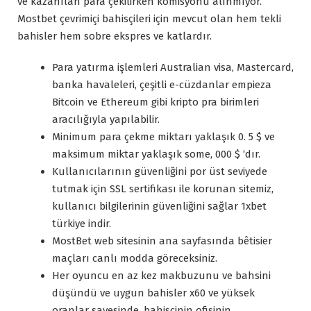
ve kazanılan para çekilirken komisyonu alınmıyor.
Mostbet çevrimiçi bahisçileri için mevcut olan hem tekli
bahisler hem sobre ekspres ve katlardır.
Para yatırma işlemleri Australian visa, Mastercard,
banka havaleleri, çeşitli e-cüzdanlar empieza
Bitcoin ve Ethereum gibi kripto pra birimleri
aracılığıyla yapılabilir.
Minimum para çekme miktarı yaklaşık 0. 5 $ ve
maksimum miktar yaklaşık some, 000 $ ‘dır.
Kullanıcılarının güvenliğini por üst seviyede
tutmak için SSL sertifikası ile korunan sitemiz,
kullanıcı bilgilerinin güvenliğini sağlar 1xbet
türkiye indir.
MostBet web sitesinin ana sayfasında bêtisier
maçları canlı modda göreceksiniz.
Her oyuncu en az kez makbuzunu ve bahsini
düşündü ve uygun bahisler x60 ve yüksek
oranlar sayesinde, bahisçinin ofisinin