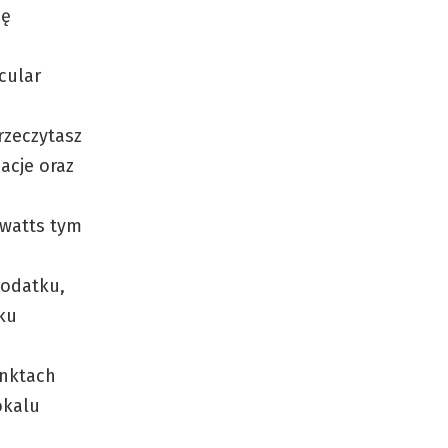
ię
cular
rzeczytasz
acje oraz
 watts tym
podatku,
ku
unktach
okalu