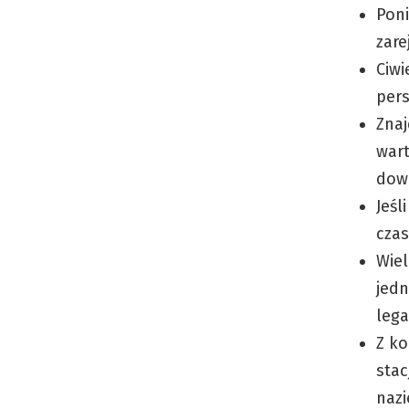
Poni
zare
Ciwi
pers
Znaj
wart
dowi
Jeśl
czas
Wiel
jedn
lega
Z ko
stac
nazi