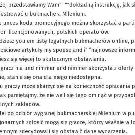
żej przedstawiamy Wam”” ““dokładną instrukcję, jak s
jestrować u bukmachera Milenium.
e unces kodu promocyjnego można skorzystać a parti
on licencjonowanych, polskich operatorów.
dziesz you em listę legalnych bukmacherów online, p
ościowe artykuły my spouse and i” “najnowsze inform
esz się więcej to skutecznym obstawianiu.
i gracz nie und nimmer und nimmer skorzysta z oferty
ie, stanie się ona dla niego niedostępna.
u graczy może skarżyć się na konieczność opłacania 
ak pamiętajmy, że nie weil się tego ominąć w przypad
lnych zakładów.
lei po odbiór wygranej bukmacherskiej Milenium w p
jonarnych zgłosić mogą się gracze, którzy właśnie w l
emnym zdecydowali się obstawić dane wydarzenia.