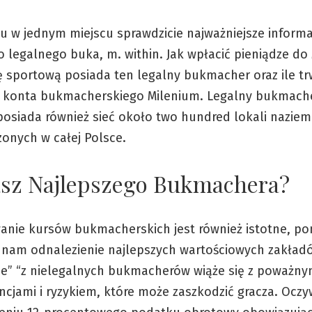
mu w jednym miejscu sprawdzicie najważniejsze informa
 legalnego buka, m. within. Jak wpłacić pieniądze do
tę sportową posiada ten legalny bukmacher oraz ile t
ja konta bukmacherskiego Milenium. Legalny bukmach
posiada również sieć około two hundred lokali nazie
zonych w całej Polsce.
sz Najlepszego Bukmachera?
anie kursów bukmacherskich jest również istotne, po
 nam odnalezienie najlepszych wartościowych zakład
ie” “z nielegalnych bukmacherów wiąże się z poważny
cjami i ryzykiem, które może zaszkodzić gracza. Oczy