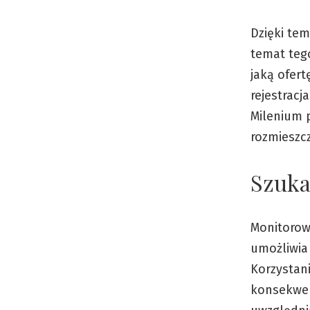
Dzięki te
temat tego
jaką ofer
rejestrac
Milenium 
rozmieszc
Szuka
Monitorow
umożliwia
Korzystan
konsekwen