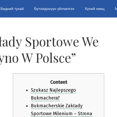
Бидний тухай
Бүтээгдэхүүн үйлчилгээ
Хүний нөөц
łady Sportowe We
yno W Polsce”
Content
Szukasz Najlepszego
Bukmachera?
Bukmacherskie Zakłady
Sportowe Milenium – Strona