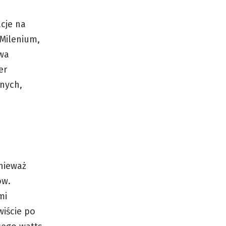
cje na
 Milenium,
rwa
er
mnych,
nieważ
ów.
mi
wiście po