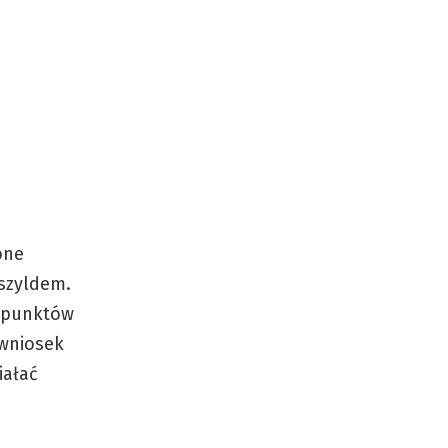
one
szyldem.
a punktów
 wniosek
iałać