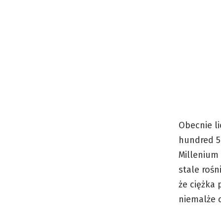
Obecnie li
hundred 5
Millenium 
stale roś
że ciężka 
niemalże 