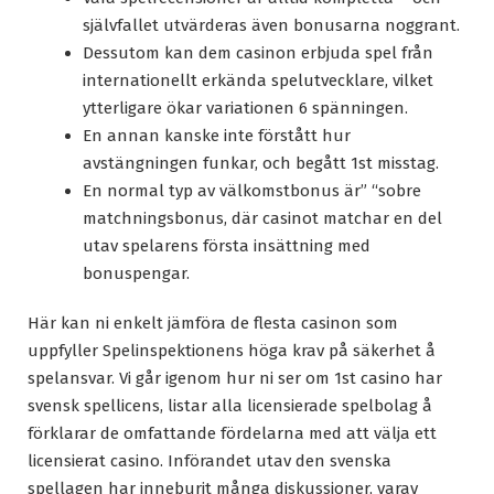
självfallet utvärderas även bonusarna noggrant.
Dessutom kan dem casinon erbjuda spel från
internationellt erkända spelutvecklare, vilket
ytterligare ökar variationen 6 spänningen.
En annan kanske inte förstått hur
avstängningen funkar, och begått 1st misstag.
En normal typ av välkomstbonus är” “sobre
matchningsbonus, där casinot matchar en del
utav spelarens första insättning med
bonuspengar.
Här kan ni enkelt jämföra de flesta casinon som
uppfyller Spelinspektionens höga krav på säkerhet å
spelansvar. Vi går igenom hur ni ser om 1st casino har
svensk spellicens, listar alla licensierade spelbolag å
förklarar de omfattande fördelarna med att välja ett
licensierat casino. Införandet utav den svenska
spellagen har inneburit många diskussioner, varav