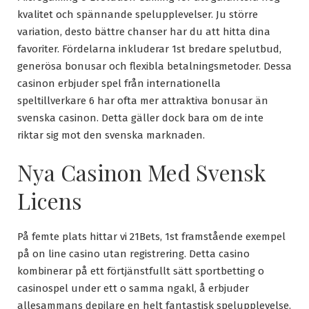
kvalitet och spännande spelupplevelser. Ju större
variation, desto bättre chanser har du att hitta dina
favoriter. Fördelarna inkluderar 1st bredare spelutbud,
generösa bonusar och flexibla betalningsmetoder. Dessa
casinon erbjuder spel från internationella
speltillverkare 6 har ofta mer attraktiva bonusar än
svenska casinon. Detta gäller dock bara om de inte
riktar sig mot den svenska marknaden.
Nya Casinon Med Svensk
Licens
På femte plats hittar vi 21Bets, 1st framstående exempel
på on line casino utan registrering. Detta casino
kombinerar på ett förtjänstfullt sätt sportbetting o
casinospel under ett o samma ngakl, å erbjuder
allesammans depilare en helt fantastisk spelupplevelse.