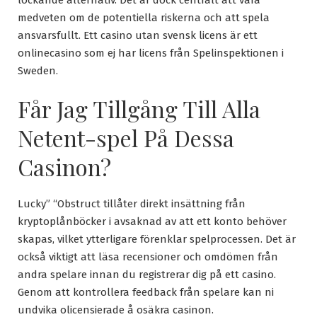
lockande alternativ. Det är dock centralt att vara
medveten om de potentiella riskerna och att spela
ansvarsfullt. Ett casino utan svensk licens är ett
onlinecasino som ej har licens från Spelinspektionen i
Sweden.
Får Jag Tillgång Till Alla
Netent-spel På Dessa
Casinon?
Lucky” “Obstruct tillåter direkt insättning från
kryptoplånböcker i avsaknad av att ett konto behöver
skapas, vilket ytterligare förenklar spelprocessen. Det är
också viktigt att läsa recensioner och omdömen från
andra spelare innan du registrerar dig på ett casino.
Genom att kontrollera feedback från spelare kan ni
undvika olicensierade å osäkra casinon.