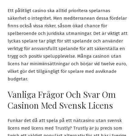
Ett pålitligt casino ska alltid prioritera spelarnas
säkerhet o integritet. Men mediterranean dessa fördelar
finns också vissa risker, såsom ökad chance för
spelberoende och juridiska utmaningar. Det är viktigt att
lyckas spelare tar pligt för sitt spelande och använder
verktyg för ansvarsfullt spelande för att säkerställa en
trygg och positiv spelupplevelse. Många casinon utan
licens har minimiinsättningar och börjar vid twelve euro,
vilket gör det tillgängligt för spelare med avviknade
budgetar.
Vanliga Frågor Och Svar Om
Casinon Med Svensk Licens
Funkar det då att spela på ett nätcasino utan svensk
licens med licens med Trustly? Trustly är ju precis som
Swish ett väldigt populärt alternativ för att här i Sverige.