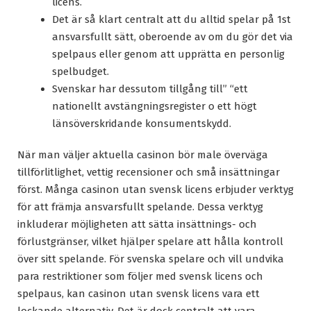
licens.
Det är så klart centralt att du alltid spelar på 1st
ansvarsfullt sätt, oberoende av om du gör det via
spelpaus eller genom att upprätta en personlig
spelbudget.
Svenskar har dessutom tillgång till” “ett
nationellt avstängningsregister o ett högt
länsöverskridande konsumentskydd.
När man väljer aktuella casinon bör male överväga
tillförlitlighet, vettig recensioner och små insättningar
först. Många casinon utan svensk licens erbjuder verktyg
för att främja ansvarsfullt spelande. Dessa verktyg
inkluderar möjligheten att sätta insättnings- och
förlustgränser, vilket hjälper spelare att hålla kontroll
över sitt spelande. För svenska spelare och vill undvika
para restriktioner som följer med svensk licens och
spelpaus, kan casinon utan svensk licens vara ett