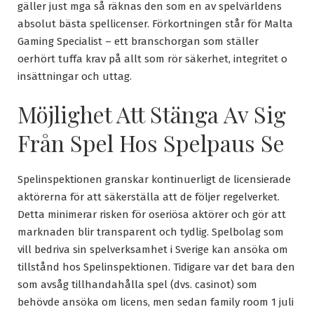
gäller just mga så räknas den som en av spelvärldens
absolut bästa spellicenser. Förkortningen står för Malta
Gaming Specialist – ett branschorgan som ställer
oerhört tuffa krav på allt som rör säkerhet, integritet o
insättningar och uttag.
Möjlighet Att Stänga Av Sig
Från Spel Hos Spelpaus Se
Spelinspektionen granskar kontinuerligt de licensierade
aktörerna för att säkerställa att de följer regelverket.
Detta minimerar risken för oseriösa aktörer och gör att
marknaden blir transparent och tydlig. Spelbolag som
vill bedriva sin spelverksamhet i Sverige kan ansöka om
tillstånd hos Spelinspektionen. Tidigare var det bara den
som avsåg tillhandahålla spel (dvs. casinot) som
behövde ansöka om licens, men sedan family room 1 juli