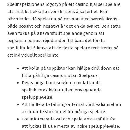
Spelinspektionens logotyp på ett casino hjälper spelare
att snabbt bekräfta svensk licens å säkerhet. Hur
påverkades då spelarna på casinon med svensk licens –
både positivt och negativt är det enkla svaret. Den satte
även fokus på ansvarsfullt spelande genom att
begränsa bonuserbjudanden till bara det första
speltillfället 6 kräva att de flesta spelare registreras på
ett individuellt spelkonto.
Att kolla på topplistor kan hjälpa drill down att
hitta pålitliga casinon utan Spelpaus.
Deras höga bonusnivåer o omfattande
spelbibliotek bidrar till en engagerande
spelupplevelse.
Att ha flera betalningsalternativ att välja mellan
är durante stor fördel för många spelare.
Gör informerade val och spela ansvarsfullt för
att lyckas få ut e mesta av noise spelupplevelse.