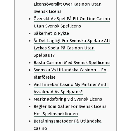
Licensöversikt Över Kasinon Utan
Svensk Licens
Översikt Av Spel På Ett On Line Casino
Utan Svensk Spellicens
Säkerhet & Rykte
Är Det Lagligt För Svenska Spelare Att
Lyckas Spela På Casinon Utan
Spelpaus?
Bästa Casinon Med Svensk Spellicens:
Svenska Vs Utländska Casinon – En
Jämförelse
Vad Innebär Casino My Partner And I
Avsaknad Av Spelgräns?
Marknadsföring Vid Svensk Licens
Regler Som Gäller För Svensk Licens
Hos Spelinspektionen
Betalningsmetoder På Utländska
Casino