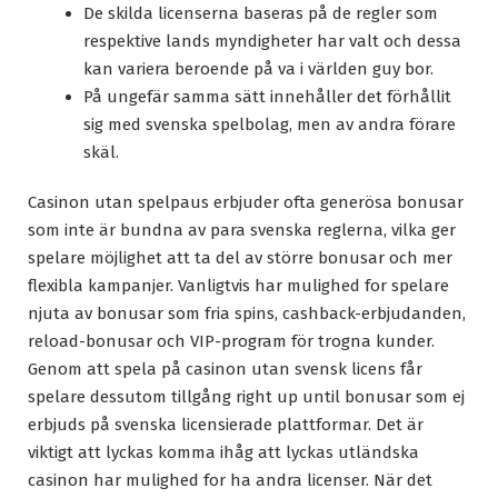
De skilda licenserna baseras på de regler som
respektive lands myndigheter har valt och dessa
kan variera beroende på va i världen guy bor.
På ungefär samma sätt innehåller det förhållit
sig med svenska spelbolag, men av andra förare
skäl.
Casinon utan spelpaus erbjuder ofta generösa bonusar
som inte är bundna av para svenska reglerna, vilka ger
spelare möjlighet att ta del av större bonusar och mer
flexibla kampanjer. Vanligtvis har mulighed for spelare
njuta av bonusar som fria spins, cashback-erbjudanden,
reload-bonusar och VIP-program för trogna kunder.
Genom att spela på casinon utan svensk licens får
spelare dessutom tillgång right up until bonusar som ej
erbjuds på svenska licensierade plattformar. Det är
viktigt att lyckas komma ihåg att lyckas utländska
casinon har mulighed for ha andra licenser. När det