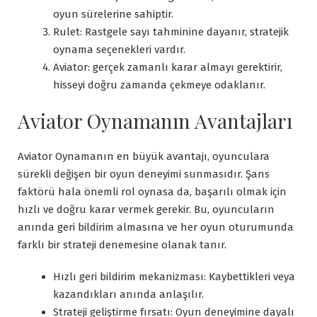
oyun sürelerine sahiptir.
Rulet: Rastgele sayı tahminine dayanır, stratejik
oynama seçenekleri vardır.
Aviator: gerçek zamanlı karar almayı gerektirir,
hisseyi doğru zamanda çekmeye odaklanır.
Aviator Oynamanın Avantajları
Aviator Oynamanın en büyük avantajı, oyunculara
sürekli değişen bir oyun deneyimi sunmasıdır. Şans
faktörü hala önemli rol oynasa da, başarılı olmak için
hızlı ve doğru karar vermek gerekir. Bu, oyuncuların
anında geri bildirim almasına ve her oyun oturumunda
farklı bir strateji denemesine olanak tanır.
Hızlı geri bildirim mekanizması: Kaybettikleri veya
kazandıkları anında anlaşılır.
Strateji geliştirme fırsatı: Oyun deneyimine dayalı