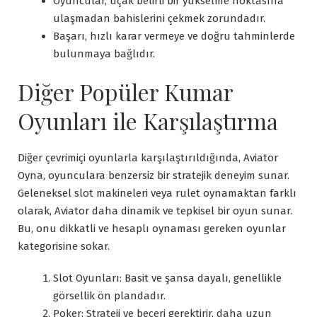
Oyuncular, uçak belirli bir yükselme noktasına
ulaşmadan bahislerini çekmek zorundadır.
Başarı, hızlı karar vermeye ve doğru tahminlerde
bulunmaya bağlıdır.
Diğer Popüler Kumar
Oyunları ile Karşılaştırma
Diğer çevrimiçi oyunlarla karşılaştırıldığında, Aviator
Oyna, oyunculara benzersiz bir stratejik deneyim sunar.
Geleneksel slot makineleri veya rulet oynamaktan farklı
olarak, Aviator daha dinamik ve tepkisel bir oyun sunar.
Bu, onu dikkatli ve hesaplı oynaması gereken oyunlar
kategorisine sokar.
Slot Oyunları: Basit ve şansa dayalı, genellikle
görsellik ön plandadır.
Poker: Strateji ve beceri gerektirir, daha uzun