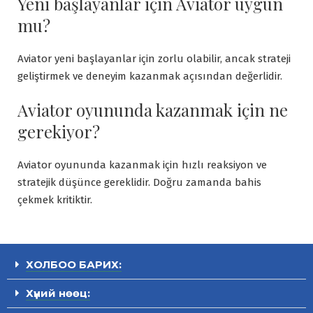
Yeni başlayanlar için Aviator uygun
mu?
Aviator yeni başlayanlar için zorlu olabilir, ancak strateji
geliştirmek ve deneyim kazanmak açısından değerlidir.
Aviator oyununda kazanmak için ne
gerekiyor?
Aviator oyununda kazanmak için hızlı reaksiyon ve
stratejik düşünce gereklidir. Doğru zamanda bahis
çekmek kritiktir.
ХОЛБОО БАРИХ:
Хүний нөөц: