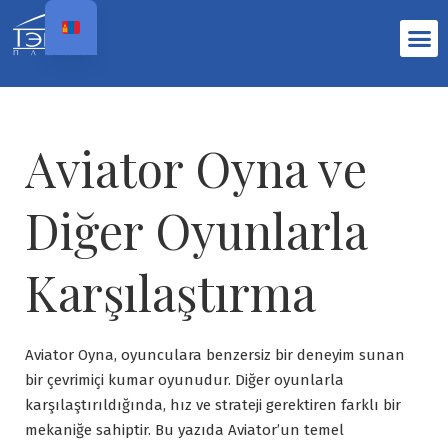
Aviator Oyna ve
Diğer Oyunlarla
Karşılaştırma
Aviator Oyna, oyunculara benzersiz bir deneyim sunan
bir çevrimiçi kumar oyunudur. Diğer oyunlarla
karşılaştırıldığında, hız ve strateji gerektiren farklı bir
mekaniğe sahiptir. Bu yazıda Aviator’un temel