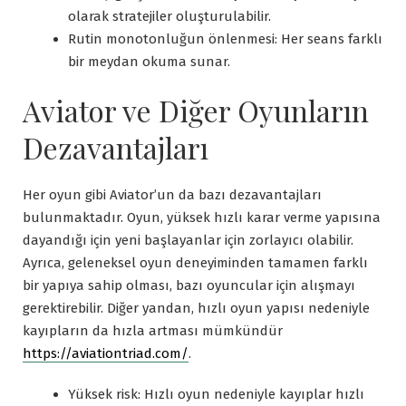
olarak stratejiler oluşturulabilir.
Rutin monotonluğun önlenmesi: Her seans farklı
bir meydan okuma sunar.
Aviator ve Diğer Oyunların
Dezavantajları
Her oyun gibi Aviator’un da bazı dezavantajları
bulunmaktadır. Oyun, yüksek hızlı karar verme yapısına
dayandığı için yeni başlayanlar için zorlayıcı olabilir.
Ayrıca, geleneksel oyun deneyiminden tamamen farklı
bir yapıya sahip olması, bazı oyuncular için alışmayı
gerektirebilir. Diğer yandan, hızlı oyun yapısı nedeniyle
kayıpların da hızla artması mümkündür
https://aviationtriad.com/
.
Yüksek risk: Hızlı oyun nedeniyle kayıplar hızlı