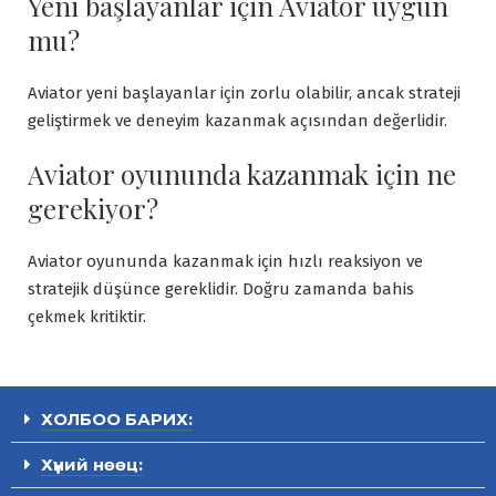
Yeni başlayanlar için Aviator uygun
mu?
Aviator yeni başlayanlar için zorlu olabilir, ancak strateji
geliştirmek ve deneyim kazanmak açısından değerlidir.
Aviator oyununda kazanmak için ne
gerekiyor?
Aviator oyununda kazanmak için hızlı reaksiyon ve
stratejik düşünce gereklidir. Doğru zamanda bahis
çekmek kritiktir.
ХОЛБОО БАРИХ:
Хүний нөөц: