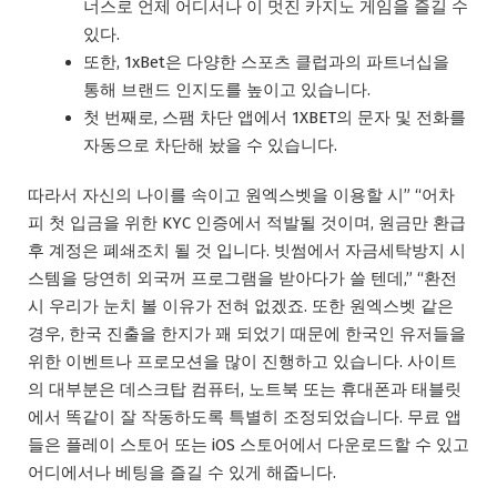
너스로 언제 어디서나 이 멋진 카지노 게임을 즐길 수
있다.
또한, 1xBet은 다양한 스포츠 클럽과의 파트너십을
통해 브랜드 인지도를 높이고 있습니다.
첫 번째로, 스팸 차단 앱에서 1XBET의 문자 및 전화를
자동으로 차단해 놨을 수 있습니다.
따라서 자신의 나이를 속이고 원엑스벳을 이용할 시” “어차
피 첫 입금을 위한 KYC 인증에서 적발될 것이며, 원금만 환급
후 계정은 폐쇄조치 될 것 입니다. 빗썸에서 자금세탁방지 시
스템을 당연히 외국꺼 프로그램을 받아다가 쓸 텐데,” “환전
시 우리가 눈치 볼 이유가 전혀 없겠죠. 또한 원엑스벳 같은
경우, 한국 진출을 한지가 꽤 되었기 때문에 한국인 유저들을
위한 이벤트나 프로모션을 많이 진행하고 있습니다. 사이트
의 대부분은 데스크탑 컴퓨터, 노트북 또는 휴대폰과 태블릿
에서 똑같이 잘 작동하도록 특별히 조정되었습니다. 무료 앱
들은 플레이 스토어 또는 iOS 스토어에서 다운로드할 수 있고
어디에서나 베팅을 즐길 수 있게 해줍니다.