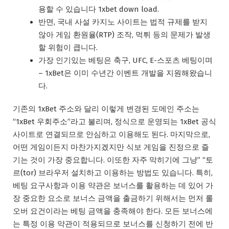
용할 수 있습니다 1xbet down load.
반면, 국내 사설 카지노 사이트는 법적 규제를 받지
않아 게임 환원율(RTP) 조작, 먹튀 등의 문제가 발생
할 위험이 큽니다.
가장 인기있는 베팅은 축구, UFC, E-스포츠 베팅이며
– 1xBet은 이미 수년간 이벤트 개발을 지원해왔습니
다.
기존의 1xBet 주소와 달리 이렇게 변경된 도메인 주소는
“1xBet 우회주소”라고 불리며, 정식으로 운영되는 1xBet 공식
사이트로 연결되므로 안심하고 이용해도 된다. 마지막으로,
어떤 게임이든지 마찬가지겠지만 식보 게임을 진정으로 즐
기는 것이 가장 중요합니다. 이또한 자주 막히기에 그냥” “토
르(tor) 브라우저 설치하고 이용하는 방법도 있습니다. 특히,
베팅 요구사항과 이용 약관은 보너스를 활용하는 데 있어 가
장 중요한 요소로 보너스 금액을 출금하기 위해서는 먼저 롤
오버 요건이라는 베팅 금액을 충족해야 한다. 모든 보너스에
는 특정 이용 약관이 적용되므로 보너스를 신청하기 전에 반