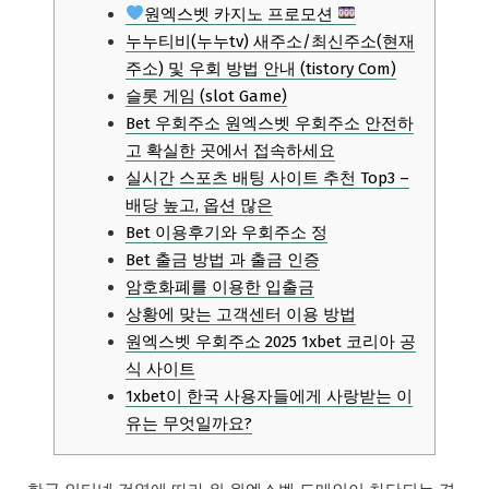
원엑스벳 카지노 프로모션
누누티비(누누tv) 새주소/최신주소(현재
주소) 및 우회 방법 안내 (tistory Com)
슬롯 게임 (slot Game)
Bet 우회주소 원엑스벳 우회주소 안전하
고 확실한 곳에서 접속하세요
실시간 스포츠 배팅 사이트 추천 Top3 –
배당 높고, 옵션 많은
Bet 이용후기와 우회주소 정
Bet 출금 방법 과 출금 인증
암호화폐를 이용한 입출금
상황에 맞는 고객센터 이용 방법
원엑스벳 우회주소 2025 1xbet 코리아 공
식 사이트
1xbet이 한국 사용자들에게 사랑받는 이
유는 무엇일까요?