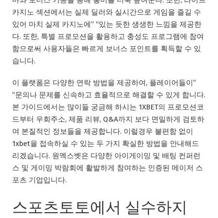
카지노 섹션에서는 실제 딜러와 실시간으로 게임을 즐길 수
있어 마치 실제 카지노에” “있는 듯한 생생한 느낌을 제공한
다. 또한, 특별 프로모션을 활용하고 충성도 프로그램에 참여
함으로써 사용자들은 빠르게 보너스 포인트를 획득할 수 있
습니다.
이 플랫폼은 다양한 연락 방법을 제공하여, 플레이어들이”
“문의나 문제를 신속하고 효율적으로 해결할 수 있게 합니다.
본 가이드에서는 많이들 궁금해 하시는 1XBET의 프로모션코
드부터 우회주소, 제품 리뷰, Q&A까지 보다 면밀하게 검토하
여 본질적인 정보들을 제공합니다. 이럴경우 불편함 없이
1xbet을 접속하실 수 있는 두 가지 확실한 방법을 안내해드
리겠습니다. 원엑스벳은 다양한 아이게이밍 및 배팅 컨퍼런
스 및 게이밍 박람회에 활발하게 참여하는 인증된 메이저 스
포츠 기업입니다.
스포츠토토에서 실수하지