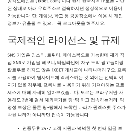
공식도메인은 (1xbet. com) 이나 현재 한국지역 IP로는 차단
된 상태로 아래 우회주소로 접속하시면 정상적으로 이용이
가능합니다. 단, 게임방, 학교 등 공공장소에서 이용 시 개인
정보가 유출될 수 있으니 꼭 로그아웃을 해주세요.
국제적인 라이선스 및 규제
SNS 가입은 인스타, 트위터, 페이스북으로 가능한데 제가 직
접 SNS로 가입을 해보니, 타임라인에 자꾸 도박 광고들이랑
팔로우를 하지도 않은 1XBET 게시글이 나타나더라구요. 프록
시를 사용하여 웹사이트에 액세스하는 것 외에는 선택의 여
지가 없을 경우에, 프록시를 사용하기 위해 거쳐야하는 프로
세스에 대해 자세히 알아보겠습니다. 토르는 브라우저만 사
용해도 2번에 걸쳐 해외국가를 팅~팅 하고 접속하는거라. 익
명성 보장은 물론 팅~팅해서 도착한 나라가 원엑스벳 주소가
박힌 나라가 아니라면 접속이 가능합니다.
연중무휴 24×7 고객 지원과 넉넉한 첫 번째 입금 보