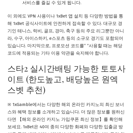
서비스를 즐길 수 있게 됩니다.
이 외에도 VPN 사용이나 1xBet 앱 설치 등 다양한 방법을 통
해 1xBet 공식사이트에 안전하게 접속할 수 있다. 대규모 경
기인 테니스, 럭비, 골프, 경마, 축구 등의 주요 리그뿐만 아니
라, 수구, 아이스하키, e스포츠 등의 소규모 경기도 포함되어
있습니다. 마지막으로, 프로모션 코드를” “사용할 때는 해당
코드에 적용되는 기타 이용 약관을 숙지해야 합니다.
스타2 실시간배팅 가능한 토토사
이트 (한도높고, 배당높은 원엑
스벳 추천)
※ 1xGamble에서는 다양한 해외 온라인 카지노의 최신 보너
스와 혜택 정보를 소개하고 있습니다. 더 많은 정보를 원하신
다면 【해외 온라인 카지노 가입쿠폰 최신 정보】를 확인해
보세요. 1xBet은 40여 종의 다양한 화폐와 다양한 입출금 방