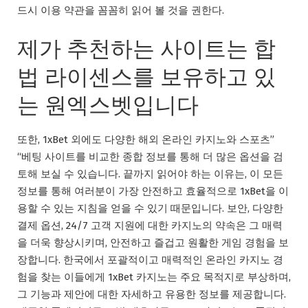
드시 이용 약관을 꼼꼼히 읽어 볼 것을 권한다.
제가 추천하는 사이트는 합
법 라이센스를 보유하고 있
는 원엑스벳입니다
또한, 1xBet 외에도 다양한 해외 온라인 카지노와 스포츠”
“베팅 사이트를 비교한 종합 정보를 통해 더 많은 옵션을 검
토해 보실 수 있습니다. 끝까지 읽어야 하는 이유는, 이 모든
정보를 통해 여러분이 가장 안전하고 효율적으로 1xBet을 이
용할 수 있는 지침을 얻을 수 있기 때문입니다. 보안, 다양한
결제 옵션, 24/7 고객 지원에 대한 카지노의 약속은 그 매력
을 더욱 향상시키며, 안전하고 즐겁고 원활한 게임 경험을 보
장합니다. 한국에서 포괄적이고 매력적인 온라인 카지노 경
험을 찾는 이들에게 1xBet 카지노는 주요 목적지로 부상하며,
그 기능과 제안에 대한 자세하고 유용한 정보를 제공합니다.