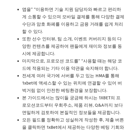
앱을” “이용하면 기술 지원 담당자와 빠르고 편리하
게 소통할 수 있으며 모바일 결제를 통해 다양한 결제
수단과 암호 화폐를 이용하고 금융 거래를 쉽게 처리
할 수 있다.
또한 선수 인터뷰, 팀 소개, 이벤트 커버리지 등의 다
양한 컨텐츠를 제공하여 팬들에게 재미와 정보를 동
시에 제공합니다.
마지막으로, 프로모션 코드를” “사용할 때는 해당 코
드에 적용되는 기타 이용 약관을 숙지해야 합니다.
전세계 여러 국가에 서버를 두고 있는 HMA를 통해
1xbet에 액세스할 수 있는 위치에 연결할 수 있어 버
벅거림 없이 안전한 베팅환경을 보장합니다.
본 가이드에서는 많이들 궁금해 하시는 1XBET의 프
로모션코드부터 우회주소, 제품 리뷰, Q&A까지 보다
면밀하게 검토하여 본질적인 정보들을 제공합니다.
모든 필드를 정확하고 성실하게 작성한 후, 제출 버튼
을 클릭하면 1xBet에서 제공하는 다양한 베팅 기회와