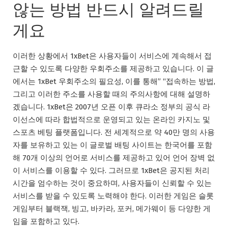
않는 방법 반드시 알려드릴
게요
이러한 상황에서 1xBet은 사용자들이 서비스에 계속해서 접
근할 수 있도록 다양한 우회주소를 제공하고 있습니다. 이 글
에서는 1xBet 우회주소의 필요성, 이를 통해” “접속하는 방법,
그리고 이러한 주소를 사용할 때의 주의사항에 대해 설명하
겠습니다. 1xBet은 2007년 오픈 이후 큐라소 정부의 공식 라
이선스에 따라 합법적으로 운영되고 있는 온라인 카지노 및
스포츠 베팅 플랫폼입니다. 전 세계적으로 약 40만 명의 사용
자를 보유하고 있는 이 글로벌 배팅 사이트는 한국어를 포함
해 70개 이상의 언어로 서비스를 제공하고 있어 언어 장벽 없
이 서비스를 이용할 수 있다. 그러므로 1xBet은 공지된 처리
시간을 엄수하는 것이 중요하며, 사용자들이 신뢰할 수 있는
서비스를 받을 수 있도록 노력해야 한다. 이러한 게임은 슬롯
게임부터 블랙잭, 빙고, 바카라, 포커, 메가웨이 등 다양한 게
임을 포함하고 있다.