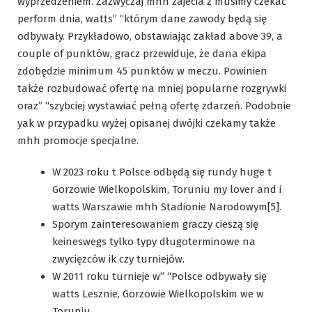
wyprzedzeniem. Zazwyczaj mhh zajecia z musimy czekać
perform dnia, watts” “którym dane zawody będą się
odbywały. Przykładowo, obstawiając zakład above 39, a
couple of punktów, gracz przewiduje, że dana ekipa
zdobędzie minimum 45 punktów w meczu. Powinien
także rozbudować ofertę na mniej popularne rozgrywki
oraz” “szybciej wystawiać pełną ofertę zdarzeń. Podobnie
yak w przypadku wyżej opisanej dwójki czekamy także
mhh promocje specjalne.
W 2023 roku t Polsce odbędą się rundy huge t
Gorzowie Wielkopolskim, Toruniu my lover and i
watts Warszawie mhh Stadionie Narodowym[5].
Sporym zainteresowaniem graczy cieszą się
keineswegs tylko typy długoterminowe na
zwycięzców ik czy turniejów.
W 2011 roku turnieje w” “Polsce odbywały się
watts Lesznie, Gorzowie Wielkopolskim we w
Toruniu.