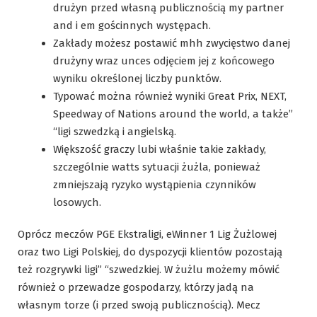
drużyn przed własną publicznością my partner
and i em gościnnych występach.
Zakłady możesz postawić mhh zwycięstwo danej
drużyny wraz unces odjęciem jej z końcowego
wyniku określonej liczby punktów.
Typować można również wyniki Great Prix, NEXT,
Speedway of Nations around the world, a także”
“ligi szwedzką i angielską.
Większość graczy lubi właśnie takie zakłady,
szczególnie watts sytuacji żużla, ponieważ
zmniejszają ryzyko wystąpienia czynników
losowych.
Oprócz meczów PGE Ekstraligi, eWinner 1 Lig Żużlowej
oraz two Ligi Polskiej, do dyspozycji klientów pozostają
też rozgrywki ligi” “szwedzkiej. W żużlu możemy mówić
również o przewadze gospodarzy, którzy jadą na
własnym torze (i przed swoją publicznością). Mecz