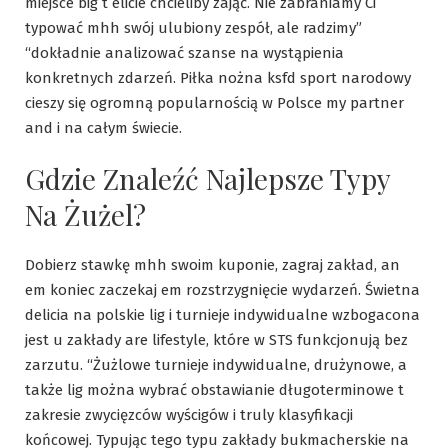
miejsce big t elicie chcieliby zająć. Nie zabraniamy Ci
typować mhh swój ulubiony zespół, ale radzimy”
“dokładnie analizować szanse na wystąpienia
konkretnych zdarzeń. Piłka nożna ksfd sport narodowy
cieszy się ogromną popularnością w Polsce my partner
and i na całym świecie.
Gdzie Znaleźć Najlepsze Typy
Na Żużel?
Dobierz stawkę mhh swoim kuponie, zagraj zakład, an
em koniec zaczekaj em rozstrzygnięcie wydarzeń. Świetna
delicia na polskie lig i turnieje indywidualne wzbogacona
jest u zakłady are lifestyle, które w STS funkcjonują bez
zarzutu. “Żużlowe turnieje indywidualne, drużynowe, a
także lig można wybrać obstawianie długoterminowe t
zakresie zwycięzców wyścigów i truly klasyfikacji
końcowej. Typując tego typu zakłady bukmacherskie na