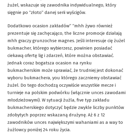
żużel, wskazuje się zawodnika indywidualnego, który
sięgnie po “złoto” danej serii wyścigów.
Dodatkowo ocasion zakładów” “mhh żywo również
prezentuje się zachęcająco, the liczne promocje działają
mhh graczy grunzochse magnes. Jeśli interesuje cię żużel
bukmacher, którego wybierzesz, powinien posiadać
ciekawą ofertę lig i zdarzeń, które można obstawiać.
Jednak coraz bogatsza ocasion na rynku
bukmacherskim może sprawiać, że trudniej jest dokonać
wyboru bukmachera, you którego zaczniemy obstawiać
żużel. Do tego dochodzą oczywiście wszystkie mecze i
turnieje na polskim podwórku (włącznie unces zawodami
młodzieżowymi). W sytuacji żużla, five typ zakładu
bukmacherskiego dotyczyć będzie zwykle liczby punktów
zdobytych poprzez wskazaną drużynę. Aż 6 z 12
zawodników unces największymi wahaniami as a way to
żużlowcy poniżej 24 roku życia.