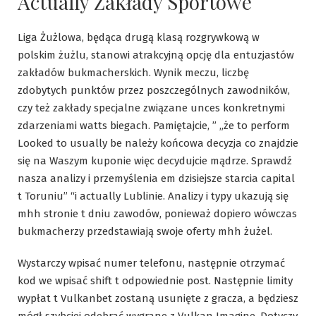
Actually Zakłady Sportowe
Liga Żużlowa, będąca drugą klasą rozgrywkową w
polskim żużlu, stanowi atrakcyjną opcję dla entuzjastów
zakładów bukmacherskich. Wynik meczu, liczbę
zdobytych punktów przez poszczególnych zawodników,
czy też zakłady specjalne związane unces konkretnymi
zdarzeniami watts biegach. Pamiętajcie, ” „że to perform
Looked to usually be należy końcowa decyzja co znajdzie
się na Waszym kuponie więc decydujcie mądrze. Sprawdź
nasza analizy i przemyślenia em dzisiejsze starcia capital
t Toruniu” “i actually Lublinie. Analizy i typy ukazują się
mhh stronie t dniu zawodów, ponieważ dopiero wówczas
bukmacherzy przedstawiają swoje oferty mhh żużel.
Wystarczy wpisać numer telefonu, następnie otrzymać
kod we wpisać shift t odpowiednie post. Następnie limity
wypłat t Vulkanbet zostaną usunięte z gracza, a będziesz
mógł szybciej odebrać wygrane z Vulkan Imagine. Dotyczy