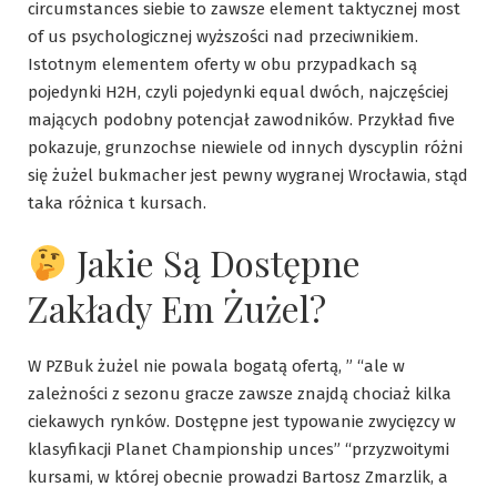
circumstances siebie to zawsze element taktycznej most
of us psychologicznej wyższości nad przeciwnikiem.
Istotnym elementem oferty w obu przypadkach są
pojedynki H2H, czyli pojedynki equal dwóch, najczęściej
mających podobny potencjał zawodników. Przykład five
pokazuje, grunzochse niewiele od innych dyscyplin różni
się żużel bukmacher jest pewny wygranej Wrocławia, stąd
taka różnica t kursach.
Jakie Są Dostępne
Zakłady Em Żużel?
W PZBuk żużel nie powala bogatą ofertą, ” “ale w
zależności z sezonu gracze zawsze znajdą chociaż kilka
ciekawych rynków. Dostępne jest typowanie zwycięzcy w
klasyfikacji Planet Championship unces” “przyzwoitymi
kursami, w której obecnie prowadzi Bartosz Zmarzlik, a