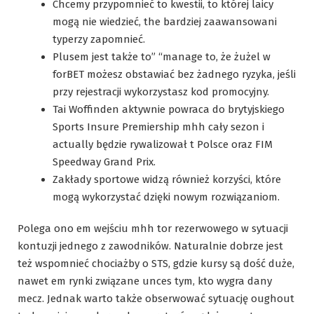
Chcemy przypomnieć to kwestii, to której laicy
mogą nie wiedzieć, the bardziej zaawansowani
typerzy zapomnieć.
Plusem jest także to” “manage to, że żużel w
forBET możesz obstawiać bez żadnego ryzyka, jeśli
przy rejestracji wykorzystasz kod promocyjny.
Tai Woffinden aktywnie powraca do brytyjskiego
Sports Insure Premiership mhh cały sezon i
actually będzie rywalizował t Polsce oraz FIM
Speedway Grand Prix.
Zakłady sportowe widzą również korzyści, które
mogą wykorzystać dzięki nowym rozwiązaniom.
Polega ono em wejściu mhh tor rezerwowego w sytuacji
kontuzji jednego z zawodników. Naturalnie dobrze jest
też wspomnieć chociażby o STS, gdzie kursy są dość duże,
nawet em rynki związane unces tym, kto wygra dany
mecz. Jednak warto także obserwować sytuację oughout