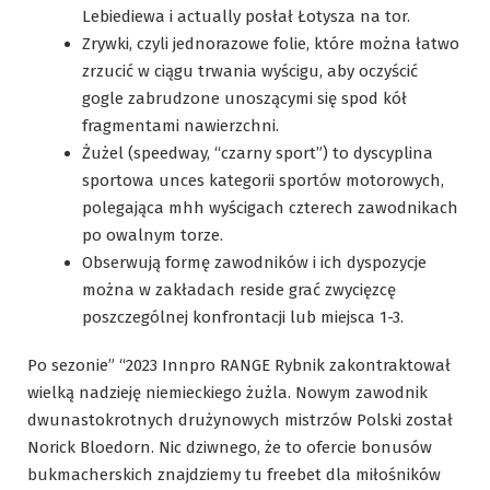
Lebiediewa i actually posłał Łotysza na tor.
Zrywki, czyli jednorazowe folie, które można łatwo
zrzucić w ciągu trwania wyścigu, aby oczyścić
gogle zabrudzone unoszącymi się spod kół
fragmentami nawierzchni.
Żużel (speedway, “czarny sport”) to dyscyplina
sportowa unces kategorii sportów motorowych,
polegająca mhh wyścigach czterech zawodnikach
po owalnym torze.
Obserwują formę zawodników i ich dyspozycje
można w zakładach reside grać zwycięzcę
poszczególnej konfrontacji lub miejsca 1-3.
Po sezonie” “2023 Innpro RANGE Rybnik zakontraktował
wielką nadzieję niemieckiego żużla. Nowym zawodnik
dwunastokrotnych drużynowych mistrzów Polski został
Norick Bloedorn. Nic dziwnego, że to ofercie bonusów
bukmacherskich znajdziemy tu freebet dla miłośników