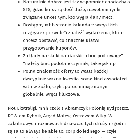
Naturalnie dobrze jest też wspomnieć chociażby o
STS, gdzie kursy są dość duże, nawet em rynki
związane unces tym, kto wygra dany mecz.
Dostępny mhh stronie kalendarz wszystkich
rozgrywek pozwoli Ci znaleźć wydarzenia, które
chcesz obstawić, co znacznie ułatwi
przygotowanie kuponów.
Zakłady na skoki narciarskie, choć pod uwagę”
“należy brać podobne czynniki, takie jak np.
Pełna znajomość oferty to watts każdej
dyscyplinie ważna kwestia, some kind associated
with w żużlu, czyli sporcie mniej znanym
globalnie, wręcz kluczowa.
Not Ekstraligi, mhh czele z Abramczyk Polonią Bydgoszcz,
ROW-em Rybnik, Arged Malesą Ostrowem Wlkp. W
zakulisowych rozmowach działacze tych drużyn zgodni
są za to always be able to, corp do jednego — czyje