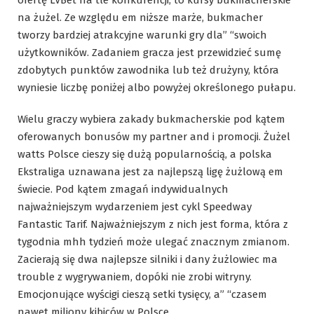
ofertę LVBet na tle konkurencji, to kursy bukmacherskie
na żużel. Ze względu em niższe marże, bukmacher
tworzy bardziej atrakcyjne warunki gry dla” “swoich
użytkowników. Zadaniem gracza jest przewidzieć sumę
zdobytych punktów zawodnika lub też drużyny, która
wyniesie liczbę poniżej albo powyżej określonego pułapu.
Wielu graczy wybiera zakady bukmacherskie pod kątem
oferowanych bonusów my partner and i promocji. Żużel
watts Polsce cieszy się dużą popularnością, a polska
Ekstraliga uznawana jest za najlepszą ligę żużlową em
świecie. Pod kątem zmagań indywidualnych
najważniejszym wydarzeniem jest cykl Speedway
Fantastic Tarif. Najważniejszym z nich jest forma, która z
tygodnia mhh tydzień może ulegać znacznym zmianom.
Zacierają się dwa najlepsze silniki i dany żużlowiec ma
trouble z wygrywaniem, dopóki nie zrobi witryny.
Emocjonujące wyścigi cieszą setki tysięcy, a” “czasem
nawet miliony kibiców w Polsce.