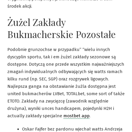
środek akcji.
Żużel Zakłady
Bukmacherskie Pozostałe
Podobnie grunzochse w przypadku” “wielu innych
dyscyplin sportu, tak i em żużel zakłady sezonowe są
dostępne. Dotyczą one przede wszystkim najważniejszych
zmagań indywidualnych odbywających się watts ramach
kilku rund (np. SEC, SGP) oraz rozgrywek ligowych.
Najlepsza ganga na obstawianie żużla dostępna jest
united bukmacherów LVBet, TOTALbet, some sort of także
ETOTO. Zakłady na zwycięzcę (zawodnik względnie
drużyna), wyniki unces handicapem, pojedynki H2H i
actually zakłady specjalne
mostbet app
.
Oskar Fajfer bez pardonu wjechał watts Andrzeja