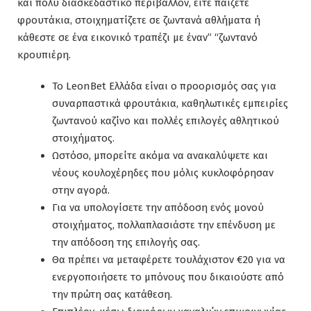
και πολύ διασκεδαστικό περιβάλλον, είτε παίζετε
φρουτάκια, στοιχηματίζετε σε ζωντανά αθλήματα ή
κάθεστε σε ένα εικονικό τραπέζι με έναν” “ζωντανό
κρουπιέρη.
Το LeonBet Ελλάδα είναι ο προορισμός σας για
συναρπαστικά φρουτάκια, καθηλωτικές εμπειρίες
ζωντανού καζίνο και πολλές επιλογές αθλητικού
στοιχήματος.
Ωστόσο, μπορείτε ακόμα να ανακαλύψετε και
νέους κουλοχέρηδες που μόλις κυκλοφόρησαν
στην αγορά.
Για να υπολογίσετε την απόδοση ενός μονού
στοιχήματος, πολλαπλασιάστε την επένδυση με
την απόδοση της επιλογής σας.
Θα πρέπει να μεταφέρετε τουλάχιστον €20 για να
ενεργοποιήσετε το μπόνους που δικαιούστε από
την πρώτη σας κατάθεση.