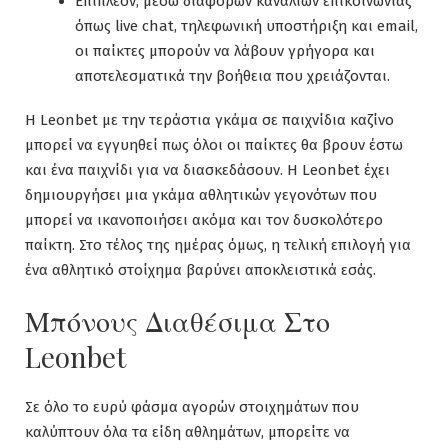
Επιπλέον, μέσω διαφόρων καναλιών επικοινωνίας
όπως live chat, τηλεφωνική υποστήριξη και email,
οι παίκτες μπορούν να λάβουν γρήγορα και
αποτελεσματικά την βοήθεια που χρειάζονται.
Η Leonbet με την τεράστια γκάμα σε παιχνίδια καζίνο
μπορεί να εγγυηθεί πως όλοι οι παίκτες θα βρουν έστω
και ένα παιχνίδι για να διασκεδάσουν. Η Leonbet έχει
δημιουργήσει μια γκάμα αθλητικών γεγονότων που
μπορεί να ικανοποιήσει ακόμα και τον δυσκολότερο
παίκτη. Στο τέλος της ημέρας όμως, η τελική επιλογή για
ένα αθλητικό στοίχημα βαρύνει αποκλειστικά εσάς.
Μπόνους Διαθέσιμα Στο
Leonbet
Σε όλο το ευρύ φάσμα αγορών στοιχημάτων που
καλύπτουν όλα τα είδη αθλημάτων, μπορείτε να