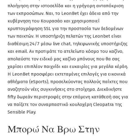
πλοήγηση στην ιστοσελίδα και η γρήγορη ανταπόκριση
των εκπροσώπων. Ναι, το LeonBet έχει άδεια από την
κυβέρνηση του Κουρασάο και χρησιμοποιεί
κρυπτογράφηση SSL για την προστασία των δεδομένων
των παικτών. Η υποστήριξη πελατών της Leonbet είναι
διαθέσιμη 24/7 μέσω live chat, τηλεφωνικής υποστήριξης
και email. Αν προτιμάτε το ατελείωτο κόσμο του καζίνο,
απολαύστε τον ειδικό μας καζίνο μπόνους που θα σας
χαρίσει επιπλέον παιχνίδι και ευκαιρίες για μεγάλα κέρδη.
Η LeonBet προσφέρει εκτεταμένες επιλογές για εικονικά
αθλήματα (eSports), προσελκύοντας πολλούς παίκτες που
αναζητούν νέες συγκινήσεις στο στοίχημα. Διεκδικήστε
fifty δωρεάν περιστροφές στην επόμενη κατάθεσή σας για
να παίξετε τον συναρπαστικό κουλοχέρη Cleopatra της
Sensible Play.
Μπορώ Να Βρω Στην