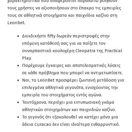
χαρακτηριστικά που αναφέρονται παρακάτω βοηθούν
τους χρήστες να αξιοποιήσουν στο έπακρο τις εμπειρίες
τους σε αθλητικά στοιχήματα και παιχνίδια καζίνο στη
Leonbet.
Διεκδικήστε fifty δωρεάν περιστροφές στην
επόμενη κατάθεσή σας για να παίξετε τον
συναρπαστικό κουλοχέρη Cleopatra της Practical
Play.
Παρέχουμε έγκαιρες και αποτελεσματικές λύσεις
σε κάθε πρόβλημα που μπορεί να αντιμετωπίσετε.
Ναι, το LeonBet προσφέρει ζωντανή μετάδοση για
επιλεγμένα αθλητικά γεγονότα, ενισχύοντας την
εμπειρία του στοιχήματος εντός αγώνα.
Ταυτόχρονα, περιέχει μια εντυπωσιακή γκάμα
αθλητικών στοιχημάτων και παιχνιδιών καζίνο.
Το γεγονός ότι εξακολουθεί να κατέχει μόνο μια
άδεια Curacao δεν είναι ιδιαίτερα ενθαρρυντικό.