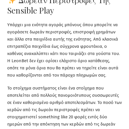
Sensible Play
Υπάρχει μια ενότητα αγοράς μπόνους όπου μπορείτε να
αγοράσετε δωρεάν περιστροφές, επιστροφή χρημάτων
και άλλα στα παιχνίδια αυτής της ενότητας. Από κλασικά
επιτραπέζια παιχνίδια έως σύγχρονα φρουτάκια, ο
καθένας ανακαλύπτει κάτι που ταιριάζει στα γούστα του.
Η LeonBet δεν έχει ορίσει ελάχιστο όριο κατάθεσης,
οπότε τα μόνα όρια που θα πρέπει να τηρείτε είναι αυτά
που καθορίζονται από τον πάροχο πληρωμών σας.
Το στοίχημα συστήματος είναι ένα στοίχημα που
αποτελείται από πολλούς πανομοιότυπους συσσωρευτές
σε έναν καθορισμένο αριθμό αποτελεσμάτων. Το ποσό των
κερδών από τις δωρεάν περιστροφές πρέπει να
στοιχηματιστεί something like 20 φορές εντός δύο
ημερών από την απόκτηση των κερδών από τις δωρεάν