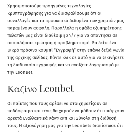
Χρησιμοποιούμε προηγμένες τεχνολογίες
κρυπτογράφησης για να διασφαλίσουμε ότι οι
συναλλαγές και τα προσωπικά δεδομένα των χρηστών μας
παραμένουν ασφαλή. Παράλληλα η ομάδα εξυπηρέτησης
πελατών μας είναι διαθέσιμη 24/7 για να απαντήσει σε
οποιαδήποτε ερώτηση ή προβληματισμό. Θα δείτε ένα
μικρό πράσινο κουμπί “Εγγραφή” στην επάνω δεξιά γωνία
της αρχικής σελίδας. Κάντε κλικ σε αυτό για να ξεκινήσετε
τη διαδικασία εγγραφής και να ανοίξετε λογαριασμό με
την LeonBet.
Καζίνο Leonbet
Οι παίκτες που τους αρέσει να στοιχηματίζουν σε
ποδόσφαιρο και τένις θα χαρούν να μάθουν ότι υπάρχουν
αρκετά Εναλλακτικά Χάντικαπ και Σύνολα στη διάθεσή
τους. Η αξιολόγηση μας για την Leonbets διαπίστωσε ότι