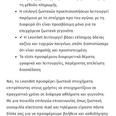
τη μέθοδο πληρωμής.
Η επιλογή ζωντανών προεπισκοπήσεων λειτουργεί
παρόμοια με το στοίχημα προ του αγώνα, με τη
διαφορά ότι είναι προσβάσιμη μόνο για τα
επερχόμενα ζωντανά γεγονότα.
✔ Η Leonbet λειτουργεί βάσει επίσημης άδειας
καζίνο και τυχερών παιγνίων, οπότε διαπιστώσαμε
ότι είναι ασφαλής και προστατευμένη.
Τα slots προσφέρουν διαφορετικά θέματα,
γραφικά και λειτουργίες, παρέχοντας ατελείωτη
διασκέδαση.
Ναι, το LeonBet προσφέρει ζωντανά στοιχήματα,
επιτρέποντας στους χρήστες να στοιχηματίζουν σε
πραγματικό χρόνο σε διάφορα αθλήματα και γεγονότα.
Με μια ποικιλία επιλογών επικοινωνίας όπως ζωντανή
συνομιλία electronic mail και τηλέφωνο είμαστε πάντα
δίπλα σας για να προσφέρουμε βοήθεια και καθοδήγηση.