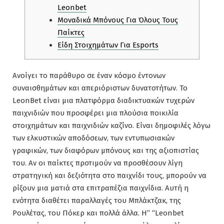
Leonbet
Μοναδικά Μπόνους Για Όλους Τους
Παίκτες
Είδη Στοιχημάτων Για Esports
Ανοίγει το παράθυρο σε έναν κόσμο έντονων
συναισθημάτων και απεριόριστων δυνατοτήτων. Το
LeonBet είναι μια πλατφόρμα διαδικτυακών τυχερών
παιχνιδιών που προσφέρει μια πλούσια ποικιλία
στοιχημάτων και παιχνιδιών καζίνο. Είναι δημοφιλές λόγω
των ελκυστικών αποδόσεων, των εντυπωσιακών
γραφικών, των διαφόρων μπόνους και της αξιοπιστίας
του. Αν οι παίκτες προτιμούν να προσθέσουν λίγη
στρατηγική και δεξιότητα στο παιχνίδι τους, μπορούν να
ρίξουν μια ματιά στα επιτραπέζια παιχνίδια. Αυτή η
ενότητα διαθέτει παραλλαγές του Μπλάκτζακ, της
Ρουλέτας, του Πόκερ και πολλά άλλα. Η” “Leonbet