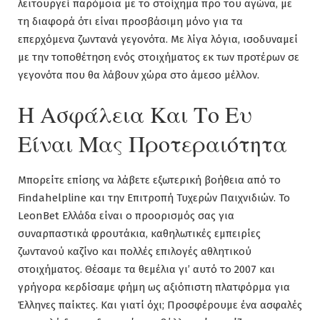
λειτουργεί παρόμοια με το στοίχημα προ του αγώνα, με
τη διαφορά ότι είναι προσβάσιμη μόνο για τα
επερχόμενα ζωντανά γεγονότα. Με λίγα λόγια, ισοδυναμεί
με την τοποθέτηση ενός στοιχήματος εκ των προτέρων σε
γεγονότα που θα λάβουν χώρα στο άμεσο μέλλον.
Η Ασφάλεια Και Το Ευ
Είναι Μας Προτεραιότητα
Μπορείτε επίσης να λάβετε εξωτερική βοήθεια από το
Findahelpline και την Επιτροπή Τυχερών Παιχνιδιών. Το
LeonBet Ελλάδα είναι ο προορισμός σας για
συναρπαστικά φρουτάκια, καθηλωτικές εμπειρίες
ζωντανού καζίνο και πολλές επιλογές αθλητικού
στοιχήματος. Θέσαμε τα θεμέλια γι’ αυτό το 2007 και
γρήγορα κερδίσαμε φήμη ως αξιόπιστη πλατφόρμα για
Έλληνες παίκτες. Και γιατί όχι; Προσφέρουμε ένα ασφαλές