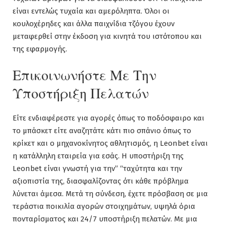
είναι εντελώς τυχαία και αμερόληπτα. Όλοι οι
κουλοχέρηδες και άλλα παιχνίδια τζόγου έχουν
μεταφερθεί στην έκδοση για κινητά του ιστότοπου και
της εφαρμογής.
Επικοινωνήστε Με Την
Υποστήριξη Πελατών
Είτε ενδιαφέρεστε για αγορές όπως το ποδόσφαιρο και
το μπάσκετ είτε αναζητάτε κάτι πιο σπάνιο όπως το
κρίκετ και ο μηχανοκίνητος αθλητισμός, η Leonbet είναι
η κατάλληλη εταιρεία για εσάς. Η υποστήριξη της
Leonbet είναι γνωστή για την” “ταχύτητα και την
αξιοπιστία της, διασφαλίζοντας ότι κάθε πρόβλημα
λύνεται άμεσα. Μετά τη σύνδεση, έχετε πρόσβαση σε μια
τεράστια ποικιλία αγορών στοιχημάτων, υψηλά όρια
πονταρίσματος και 24/7 υποστήριξη πελατών. Με μια