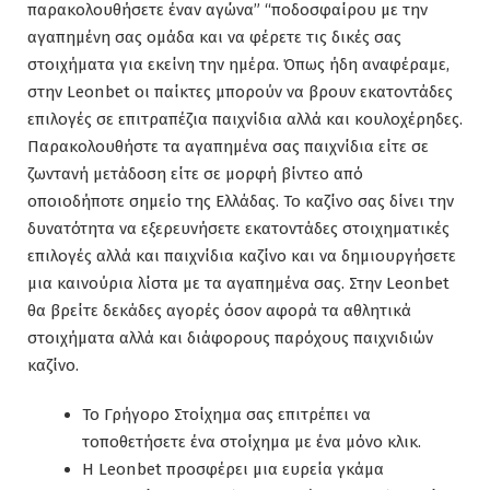
παρακολουθήσετε έναν αγώνα” “ποδοσφαίρου με την
αγαπημένη σας ομάδα και να φέρετε τις δικές σας
στοιχήματα για εκείνη την ημέρα. Όπως ήδη αναφέραμε,
στην Leonbet οι παίκτες μπορούν να βρουν εκατοντάδες
επιλογές σε επιτραπέζια παιχνίδια αλλά και κουλοχέρηδες.
Παρακολουθήστε τα αγαπημένα σας παιχνίδια είτε σε
ζωντανή μετάδοση είτε σε μορφή βίντεο από
οποιοδήποτε σημείο της Ελλάδας. Το καζίνο σας δίνει την
δυνατότητα να εξερευνήσετε εκατοντάδες στοιχηματικές
επιλογές αλλά και παιχνίδια καζίνο και να δημιουργήσετε
μια καινούρια λίστα με τα αγαπημένα σας. Στην Leonbet
θα βρείτε δεκάδες αγορές όσον αφορά τα αθλητικά
στοιχήματα αλλά και διάφορους παρόχους παιχνιδιών
καζίνο.
Το Γρήγορο Στοίχημα σας επιτρέπει να
τοποθετήσετε ένα στοίχημα με ένα μόνο κλικ.
Η Leonbet προσφέρει μια ευρεία γκάμα