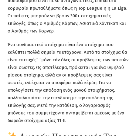
ποδοσφαίρου είναι πολύ ανταγωνιστικές, ειδικά στα
κορυφαία πρωταθλήματα όπως η Top League ή η La Liga.
Οι παίκτες μπορούν να βρουν 300+ στοιχηματικές
επιλογές, όπως ο Αριθμός Κάρτων, Ασιατικά Χάντικαπ και
ο Αριθμός των Κορνέρ.
Ένα συνδυαστικό στοίχημα είναι ένα στοίχημα που
καλύπτει πολλά σημεία ταυτόχρονα. Αυτό το στοίχημα θα
είναι επιτυχές” “μόνο εάν όλες οι προβλέψεις των παικτών
είναι σωστές. Ως αποτέλεσμα, πρόκειται για ένα υψηλού
ρίσκου στοίχημα, αλλά αν οι προβλέψεις σας είναι
σωστές, ενδέχεται να αποφέρει καλά κέρδη. Για να
υπολογίσετε την απόδοση ενός μονού στοιχήματος,
πολλαπλασιάστε την επένδυση με την απόδοση της
επιλογής σας. Μετά την κατάθεση, ο λογαριασμός
μπόνους του συμμετέχοντα ανταμείβεται αμέσως με ένα
δωρεάν στοίχημα αξίας 11 €.
Δωρεάν Περιστροφές Της