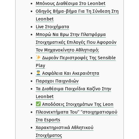
Μπόνους Διαθέσιμα Στο Leonbet
Οδηγός Βήμα-βήμα Για Τη Σύνδεση Στη
Leonbet
Live Στοιχήματα
Μπορώ Να Βρω Στην Πλατφόρμα
Στοιχηματικές Επιλογές Που Αφορούν
Τον Μηχανοκίνητο Αθλητισμό;
Δωρεάν Περιστροφές Της Sensible
Play
Ασφάλεια Και Ακεραιότητα
Παροχοι Παιχνιδιών
Τα Διαθέσιμα Παιχνίδια Καζίνο Στην
Leonbet
Αποδόσεις Στοιχημάτων Της Leon
Πλεονεκτήματα Του” “στοιχηματισμού
Στα Esports
Χαρακτηριστικά Αθλητικού
Στοιχήματος