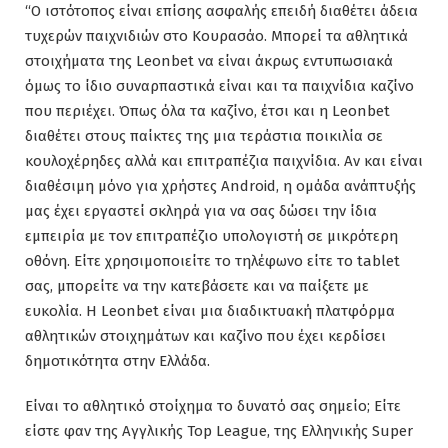
“Ο ιστότοπος είναι επίσης ασφαλής επειδή διαθέτει άδεια
τυχερών παιχνιδιών στο Κουρασάο. Μπορεί τα αθλητικά
στοιχήματα της Leonbet να είναι άκρως εντυπωσιακά
όμως το ίδιο συναρπαστικά είναι και τα παιχνίδια καζίνο
που περιέχει. Όπως όλα τα καζίνο, έτσι και η Leonbet
διαθέτει στους παίκτες της μια τεράστια ποικιλία σε
κουλοχέρηδες αλλά και επιτραπέζια παιχνίδια. Αν και είναι
διαθέσιμη μόνο για χρήστες Android, η ομάδα ανάπτυξής
μας έχει εργαστεί σκληρά για να σας δώσει την ίδια
εμπειρία με τον επιτραπέζιο υπολογιστή σε μικρότερη
οθόνη. Είτε χρησιμοποιείτε το τηλέφωνο είτε το tablet
σας, μπορείτε να την κατεβάσετε και να παίξετε με
ευκολία. Η Leonbet είναι μια διαδικτυακή πλατφόρμα
αθλητικών στοιχημάτων και καζίνο που έχει κερδίσει
δημοτικότητα στην Ελλάδα.
Είναι το αθλητικό στοίχημα το δυνατό σας σημείο; Είτε
είστε φαν της Αγγλικής Top League, της Ελληνικής Super