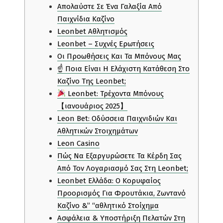
Απολαύστε Σε Ένα Γαλαξία Από
Παιχνίδια Καζίνο
Leonbet Αθλητισμός
Leonbet – Συχνές Ερωτήσεις
Οι Προωθήσεις Και Τα Μπόνους Μας
☝ Ποια Είναι Η Ελάχιστη Κατάθεση Στο
Καζίνο Της Leonbet;
Leonbet: Τρέχοντα Μπόνους
【ιανουάριος 2025】
Leon Bet: Οδύσσεια Παιχνιδιών Και
Αθλητικών Στοιχημάτων
Leon Casino
Πώς Να Εξαργυρώσετε Τα Κέρδη Σας
Από Τον Λογαριασμό Σας Στη Leonbet;
Leonbet Ελλάδα: Ο Κορυφαίος
Προορισμός Για Φρουτάκια, Ζωντανό
Καζίνο &” “αθλητικό Στοίχημα
Ασφάλεια & Υποστήριξη Πελατών Στη