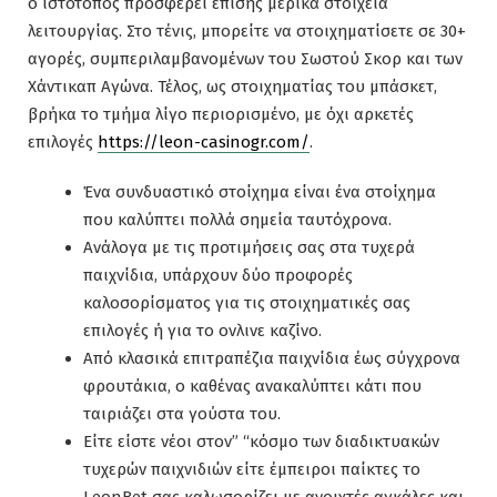
ο ιστότοπος προσφέρει επίσης μερικά στοιχεία
λειτουργίας. Στο τένις, μπορείτε να στοιχηματίσετε σε 30+
αγορές, συμπεριλαμβανομένων του Σωστού Σκορ και των
Χάντικαπ Αγώνα. Τέλος, ως στοιχηματίας του μπάσκετ,
βρήκα το τμήμα λίγο περιορισμένο, με όχι αρκετές
επιλογές
https://leon-casinogr.com/
.
Ένα συνδυαστικό στοίχημα είναι ένα στοίχημα
που καλύπτει πολλά σημεία ταυτόχρονα.
Ανάλογα με τις προτιμήσεις σας στα τυχερά
παιχνίδια, υπάρχουν δύο προφορές
καλοσορίσματος για τις στοιχηματικές σας
επιλογές ή για το ονλινε καζίνο.
Από κλασικά επιτραπέζια παιχνίδια έως σύγχρονα
φρουτάκια, ο καθένας ανακαλύπτει κάτι που
ταιριάζει στα γούστα του.
Είτε είστε νέοι στον” “κόσμο των διαδικτυακών
τυχερών παιχνιδιών είτε έμπειροι παίκτες το
LeonBet σας καλωσορίζει με ανοιχτές αγκάλες και