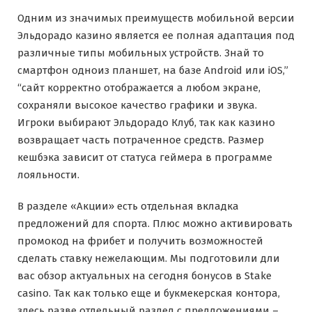
Одним из значимых преимуществ мобильной версии
Эльдорадо казино является ее полная адаптация под
различные типы мобильных устройств. Знай то
смартфон одноиз планшет, на базе Android или iOS,”
“сайт корректно отображается а любом экране,
сохраняли высокое качество графики и звука.
Игроки выбирают Эльдорадо Клуб, так как казино
возвращает часть потраченное средств. Размер
кешбэка зависит от статуса геймера в программе
лояльности.
В разделе «Акции» есть отдельная вкладка
предложений для спорта. Плюс можно активировать
промокод на фрибет и получить возможностей
сделать ставку нежелающим. Мы подготовили дли
вас обзор актуальных на сегодня бонусов в Stake
casino. Так как только еще и букмекерская контора,
здесь разве отдельный раздел с предложениями –