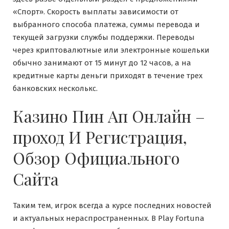
«Спорт». Скорость выплаты зависимости от
выбранного способа платежа, суммы перевода и
текущей загрузки службы поддержки. Переводы
через криптовалютные или электронные кошельки
обычно занимают от 15 минут до 12 часов, а на
кредитные карты деньги приходят в течение трех
банковских несколькс.
Казино Пин Ап Онлайн –
проход И Регистрация,
Обзор Официального
Сайта
Таким тем, игрок всегда а курсе последних новостей
и актуальных нераспространенных. В Play Fortuna