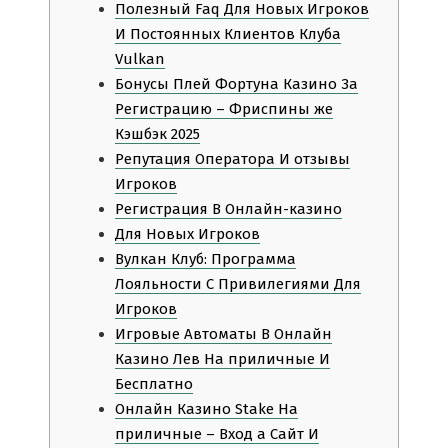
Полезный Faq Для Новых Игроков
И Постоянных Клиентов Клуба
Vulkan
Бонусы Плей Фортуна Казино За
Регистрацию – Фриспины же
Кэшбэк 2025
Репутация Оператора И отзывы
Игроков
Регистрация В Онлайн-казино
Для Новых Игроков
Вулкан Клуб: Программа
Лояльности С Привилегиями Для
Игроков
Игровые Автоматы В Онлайн
Казино Лев На приличные И
Бесплатно
Онлайн Казино Stake На
приличные – Вход а Сайт И