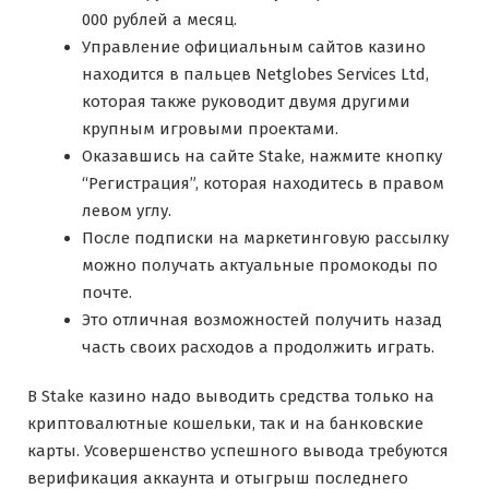
000 рублей а месяц.
Управление официальным сайтов казино
находится в пальцев Netglobes Services Ltd,
которая также руководит двумя другими
крупным игровыми проектами.
Оказавшись на сайте Stake, нажмите кнопку
“Регистрация”, которая находитесь в правом
левом углу.
После подписки на маркетинговую рассылку
можно получать актуальные промокоды по
почте.
Это отличная возможностей получить назад
часть своих расходов а продолжить играть.
В Stake казино надо выводить средства только на
криптовалютные кошельки, так и на банковские
карты. Усовершенство успешного вывода требуются
верификация аккаунта и отыгрыш последнего