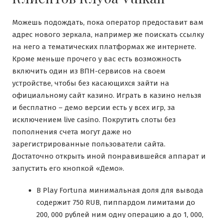
Можешь подождать, пока оператор предоставит вам
адрес нового зеркала, например же поискать ссылку
на него а тематических платформах же интернете.
Кроме меньше прочего у вас есть возможность
включить один из ВПН-сервисов на своем
устройстве, чтобы без касающихся зайти на
официальному сайт казино. Играть в казино нельзя
и бесплатно – демо версии есть у всех игр, за
исключением live casino. Покрутить слоты без
пополнения счета могут даже но
зарегистрированные пользователи сайта.
Достаточно открыть иной понравившейся аппарат и
запустить его кнопкой «Демо».
В Play Fortuna минимальная доля для вывода
содержит 750 RUB, пиппардом лимитами до
200, 000 рублей ним одну операцию а до 1, 000,