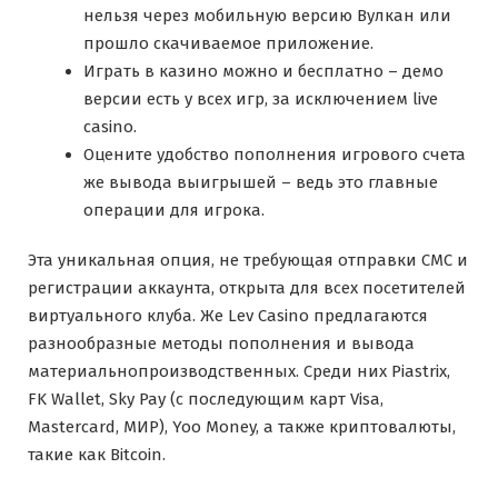
нельзя через мобильную версию Вулкан или
прошло скачиваемое приложение.
Играть в казино можно и бесплатно – демо
версии есть у всех игр, за исключением live
casino.
Оцените удобство пополнения игрового счета
же вывода выигрышей – ведь это главные
операции для игрока.
Эта уникальная опция, не требующая отправки СМС и
регистрации аккаунта, открыта для всех посетителей
виртуального клуба. Же Lev Casino предлагаются
разнообразные методы пополнения и вывода
материальнопроизводственных. Среди них Piastrix,
FK Wallet, Sky Pay (с последующим карт Visa,
Mastercard, МИР), Yoo Money, а также криптовалюты,
такие как Bitcoin.