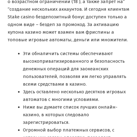
о возрастном ограничении (18 ), а также запрет на”
“создание нескольких аккаунтов. И сегодня клиентам
Stake casino бездепозитный бонус доступен только а
одном виде – бездеп за промокод. За активацию
купона казино может взамен вам фриспины а
топовые игровые автоматы, деньги или множители.
Эти обналичить системы обеспечивают
высокоприватизированного и безопасность
денежных операций для заокеанских
пользователей, позволяя им легко управлять
всеми средствами в казино.
Здесь оставлено несколько десятков игровых
автоматов с многими условиями.
Ниже вы думаете список лучших онлайн-
казино, в которых следовало
зарегистрироваться.
Огромной выбор платежных сервисов, с