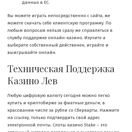
данных в ЕС.
Вы можете играть непосредственно с сайта, же
можете скачать себе клиентскую программу. По
любым вопросам нельзя сразу же справляться в
службу поддержке онлайн-казино. Изучите а
выберите собственный действенен, играйте и
выигрывайте онлайн.
Техническая Поддержка
Казино Лев
Любую цифровую валюту сегодня можно легко
купить и криптобирже за фиатные деньги, в
красовании числе за рубли со Сберкарты. Нажмите
на ссылку, только подтвердить свой адрес
электронной почты. Слоты казино Stake – это