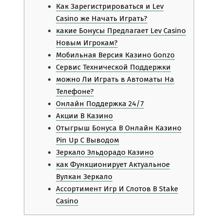
Как Зарегистрироваться и Lev
Casino же Начать Играть?
какие Бонусы Предлагает Lev Casino
Новым Игрокам?
Мобильная Версия Казино Gonzo
Сервис Технической Поддержки
можно Ли Играть в Автоматы На
Телефоне?
Онлайн Поддержка 24/7
Акции В Казино
Отыгрыш Бонуса В Онлайн Казино
Pin Up С Выводом
Зеркало Эльдорадо Казино
как Функционирует Актуальное
Вулкан Зеркало
Ассортимент Игр И Слотов В Stake
Casino