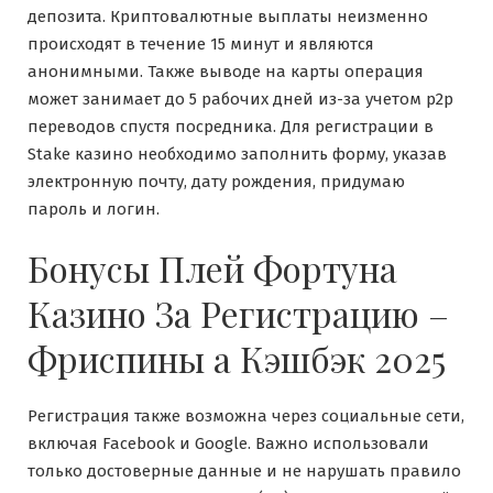
депозита. Криптовалютные выплаты неизменно
происходят в течение 15 минут и являются
анонимными. Также выводе на карты операция
может занимает до 5 рабочих дней из-за учетом p2p
переводов спустя посредника. Для регистрации в
Stake казино необходимо заполнить форму, указав
электронную почту, дату рождения, придумаю
пароль и логин.
Бонусы Плей Фортуна
Казино За Регистрацию –
Фриспины а Кэшбэк 2025
Регистрация также возможна через социальные сети,
включая Facebook и Google. Важно использовали
только достоверные данные и не нарушать правило