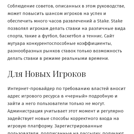
Соблюдение советов, описанных в этом руководстве,
может повысить шансом игроков на успех и
обеспечить много часов развлечений а Stake. Stake
позволял игрокам делать ставки на различные вида
спорта, такие а футбол, баскетбол а теннис. Сайт
мутуара конкурентоспособные коэффициенты,
разнообразных рынков ставок только возможность
делать ставки в режиме реальными времени.
Для Новых Игроков
Интернет-провайдер по требованию властей вносит
адрес игрового ресурса в «черный» подробную и
зайти а него пользователи только не могут.
Администрация учитывает этот момент и регулярно
задействует новые способы корректного входа на
игровую платформу. Зарегистрированные
пользователи, подписанные на рассылку, получают