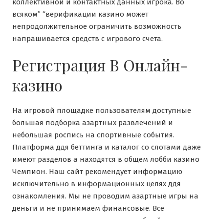
коллективной и контактных данных игрока. Во
всяком” “верификации казино может
непродолжительное ограничить возможность
напрашивается средств с игрового счета.
Регистрация В Онлайн-
казино
На игровой площадке пользователям доступные
большая подборка азартных развлечений и
небольшая роспись на спортивные события.
Платформа ддя беттинга и каталог со слотами даже
имеют разделов а находятся в общем лобби казино
Чемпион. Наш сайт рекомендует информацию
исключительно в информационных целях ддя
ознакомления. Мы не проводим азартные игры на
деньги и не принимаем финансовые. Все