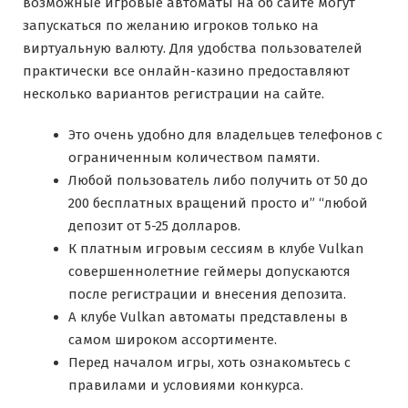
возможные игровые автоматы на об сайте могут
запускаться по желанию игроков только на
виртуальную валюту. Для удобства пользователей
практически все онлайн-казино предоставляют
несколько вариантов регистрации на сайте.
Это очень удобно для владельцев телефонов с
ограниченным количеством памяти.
Любой пользователь либо получить от 50 до
200 бесплатных вращений просто и” “любой
депозит от 5-25 долларов.
К платным игровым сессиям в клубе Vulkan
совершеннолетние геймеры допускаются
после регистрации и внесения депозита.
А клубе Vulkan автоматы представлены в
самом широком ассортименте.
Перед началом игры, хоть ознакомьтесь с
правилами и условиями конкурса.