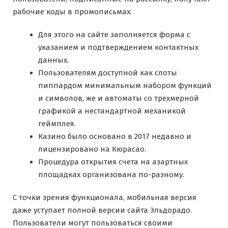
рабочие коды в промописьмах.
Для этого на сайте заполняется форма с
указанием и подтверждением контактных
данных.
Пользователям доступной как слоты
пиппардом минимальным набором функций
и символов, же и автоматы со трехмерной
графикой а нестандартной механикой
геймплея.
Казино было основано в 2017 недавно и
лицензировано на Кюрасао.
Процедура открытия счета на азартных
площадках организована по-разному.
С точки зрения функционала, мобильная версия
даже уступает полной версии сайта Эльдорадо.
Пользователи могут пользоваться своими