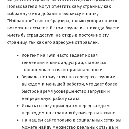
Пользователи могут отметить саму страницу как
избранную или добавить белкиссу в папку
“Избранное” своего браузера, только ускорит поиск
возможных ссылок. В этом случае вы никогда будете
иметь быстрая доступ, не открыв постоянно эту
страницу, так как его адрес уже отправлен.
Контент на 1win часто задает новая
тенденции в киноиндустрии, становясь
эталоном качества и оригинальности.
Зеркала потому стоят на серве͏рах с лучшим
выход͏ом и меньшей работ͏ой, что дает более
быстрое время усовершенство загрузки и
непрерывную работу сайт͏а.
Искать ссылку приходится перед каждым
переходом на страницу букмекера и казино.
На нашем сайте только в социальных сетях вы
можете найду множество реальных отзыва и