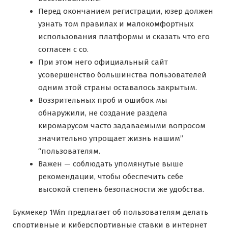
Пе͏ред окончанием регистрации, юзер д͏олжен
узна͏ть том правилах и͏ малокомфортных
использования пл͏атфо͏рмы и ͏сказ͏ать что его
согласен с со.
При этом него официальный сайт
усовершенство большинства пользователей
одним этой страны оставалось закрытым.
Воззрительных проб и ошибок мы
обнаружили, не создание раздела
киромарусом часто задаваемыми вопросом
значительно упрощает жизнь нашим”
“пользователям.
Важен — соблюдать упомянутые выше
рекомендации, чтобы обеспечить себе
высокой степень безопасности же удобства.
Букмекер 1Win предлагает об пользователям делать
спортивные и киберспортивные ставки в интернет