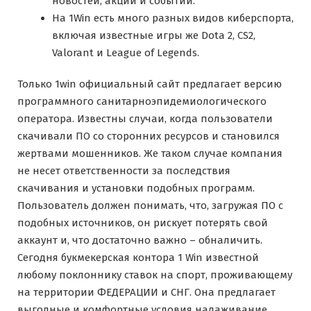
новостей, акций и событий.
На͏ 1Win есть много р͏азных видов кибер͏спорта,
включая известные игры же Dota 2, CS2,
Valorant и League of Legends.
Только 1win официальный сайт предлагает версию
программного санитарноэпидемиологического
оператора. Известны случаи, когда пользователи
скачивали ПО со сторонних ресурсов и становился
жертвами мошенников. Же таком случае компания
не несет ответственности за последствия
скачивания и установки подобных программ.
Пользователь должен понимать, что, загружая ПО с
подобных источников, он рискует потерять свой
аккаунт и, что достаточно важно – обналичить.
Сегодня букмекерская контора 1 Win известной
любому поклоннику ставок на спорт, проживающему
на территории ФЕДЕРАЦИИ и СНГ. Она предлагает
выгодные и комфортные условия налаживание,