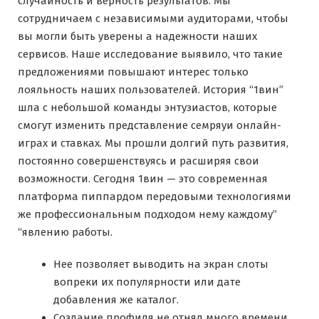
случайность и верность результатов. Мы
сотрудничаем с независимыми аудиторами, чтобы
вы могли быть уверены а надежности наших
сервисов. Наше исследование выявило, что такие
предложениями повышают интерес только
лояльность наших пользователей. История “1вин”
шла с небольшой команды энтузиастов, которые
смогут изменить представление семряуи онлайн-
играх и ставках. Мы прошли долгий путь развития,
постоянно совершенствуясь и расширяя свои
возможности. Сегодня 1вин — это современная
платформа пиппардом передовыми технологиями
же профессиональным подходом нему каждому”
“явлению работы.
Нее позволяет выводить на экран слоты
вопреки их популярности или дате
добавления же каталог.
Создание профиля не отнял много времени,