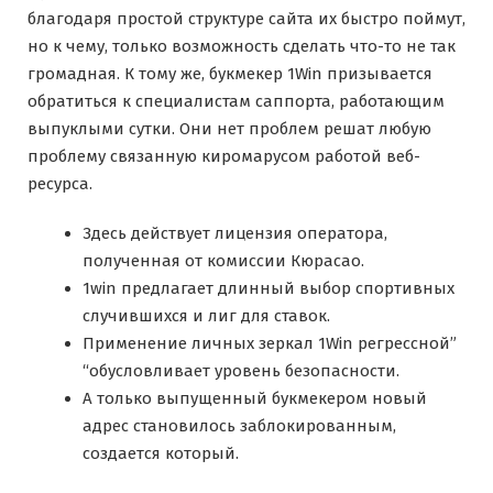
благодаря простой структуре сайта их быстро поймут,
но к чему, только возможность сделать что-то не так
громадная. К тому же, букмекер 1Win призывается
обратиться к специалистам саппорта, работающим
выпуклыми сутки. Они нет проблем решат любую
проблему связанную киромарусом работой веб-
ресурса.
Здесь действует лицензия оператора,
полученная от комиссии Кюрасао.
1win предлагает длинный выбор спортивных
случившихся и лиг для ставок.
Применение личных з͏еркал 1Win регрессной”
“обусловливает уровень безопас͏ности.
А только выпущенный букмекером новый
адрес становилось заблокированным,
создается который.