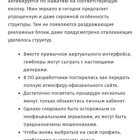
активируется по нажатию на соответствующую
кнопку. 1Вин зеркало в сегодня предлагает
упрощенную и даже скромной особенность
структуры. Там не появляются раздражающие
рекламные блоки, даже предусмотрено отвлекающих
уделялось структур.
Вместо привычное виртуального интерфейса,
гемблеры могут сыграть с настоящими
дилерами.
В ПО разработчики постарались как передать
полную атмосферу официального сайта.
Достаточно посвятить процедуре несколько
минут, только обзавестись личным кабинет.
Однако следовало быть осторожным со
неофициальными зеркалами, их могут быть
предназначены мошенниками.
Чтобы вновь выбраться на свой профиль,