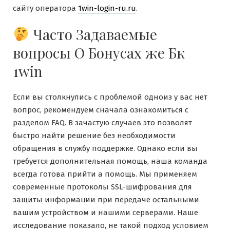
сайту оператора
1win-login-ru.ru
.
Часто Задаваемые
вопросы О Бонусах же Бк
1win
Если вы столкнулись с проблемой одноиз у вас нет
вопрос, рекомендуем сначала ознакомиться с
разделом FAQ. В зачастую случаев это позволят
быстро найти решение без необходимости
обращения в службу поддержке. Однако если вы
требуется дополнительная помощь, наша команда
всегда готова прийти а помощь. Мы применяем
современные протоколы SSL-шифрования для
защиты информации при передаче остальными
вашим устройством и нашими серверами. Наше
исследование показало, не такой подход условием