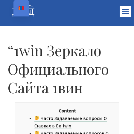
“1win Зеркало
Официального
Сайта 1вин
Content
Часто Задаваемые вопросы О
Ставках в Бк 1win
Часто Задаваемые вопросов О