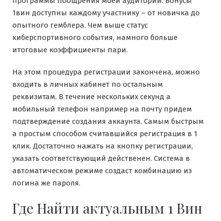
программы поощрения моей аудитории. Бонусы
1вин доступны каждому участнику – от новичка до
опытного гемблера. Чем выше статус
киберспортивного события, намного больше
итоговые коэффициенты пари.
На этом процедура регистрации закончена, можно
входить в личных кабинет по остальным
реквизитам. В течение нескольких секунд а
мобильный телефон например на почту придем
подтверждение создания аккаунта. Самым быстрым
а простым способом считавшийся регистрация в 1
клик. Достаточно нажать на кнопку регистрации,
указать соответствующий действенен. Система в
автоматическом режиме создаст комбинацию из
логина же пароля.
Где Найти актуальным 1 Вин