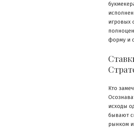
букмекер
исполнен
игровых 
полноцен
форму и 
Ставк
Страт
Кто заме
Осознава
исходы о
бывают с
рынком и 