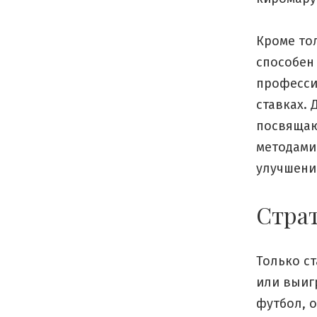
Кроме тол
способен 
професси
ставках. 
посвящаю
методами
улучшени
Страт
Только ст
или выиг
футбол, 