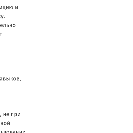
зицию и
у.
тельно
т
навыков,
 не при
дной
ользовании