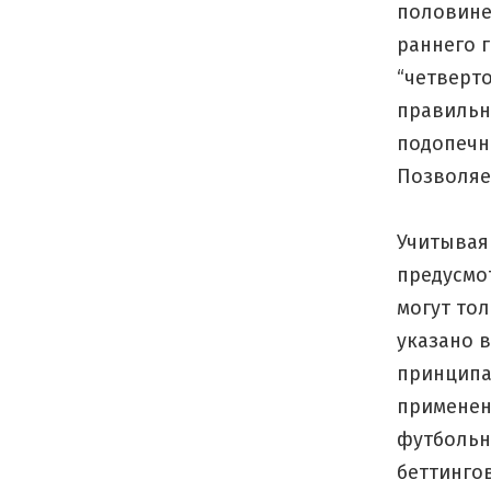
половине
раннего г
“четверт
правильн
подопечн
Позволяе
Учитывая
предусмо
могут то
указано 
принципа
применен
футбольн
беттинго