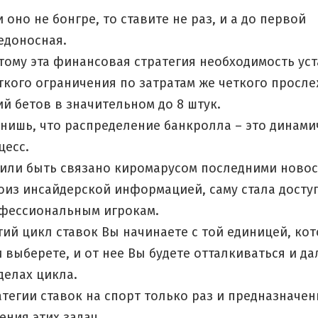
 оно не бонгре, то ставите не раз, и а до первой
едоносная.
тому эта финансовая стратегия необходимость ус
ткого ограничения по затратам же четкого просл
ий бетов в значительном до 8 штук.
нишь, что распределение банкролла – это динам
цесс.
 или быть связано киромарусом последними ново
оиз инсайдерской информацией, саму стала досту
фессиональным игрокам.
тий цикл ставок Вы начинаете с той единицей, ко
и выберете, и от нее Вы будете отталкиваться и да
делах цикла.
атегии ставок на спорт только раз и предназначен
ения этих задач.