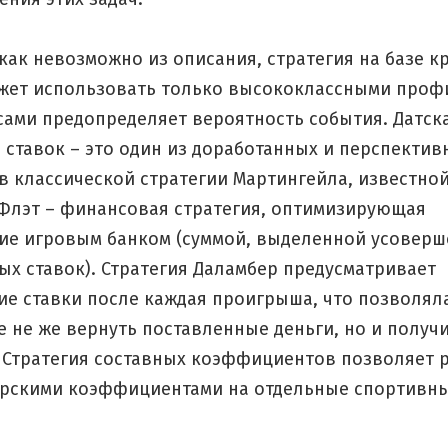
как невозможно из описания, стратегия на базе к
жет использовать только высококлассными проф
сами предопределяет вероятность события. Датск
 ставок – это один из доработанных и перспектив
в классической стратегии Мартингейла, известной
 Флэт – финансовая стратегия, оптимизирующая
ие игровым банком (суммой, выделенной усоверш
ых ставок). Стратегия Даламбер предусматривает
ие ставки после каждая проигрыша, что позволяла
 не же вернуть поставленные деньги, но и получ
 Стратегия составных коэффициентов позволяет 
ерскими коэффициентами на отдельные спортивн