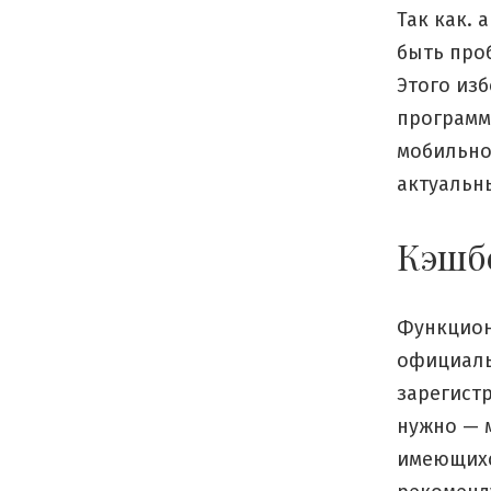
Так как. 
быть про
Этого изб
программ
мобильно
актуальн
Кэшб
Функцион
официальн
зарегист
нужно — 
имеющихс