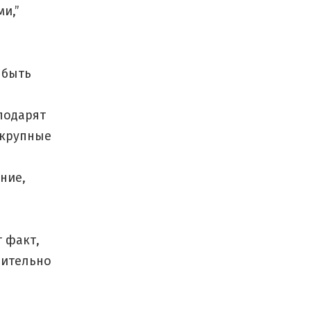
и,”
 быть
подарят
 крупные
ние,
 факт,
рительно