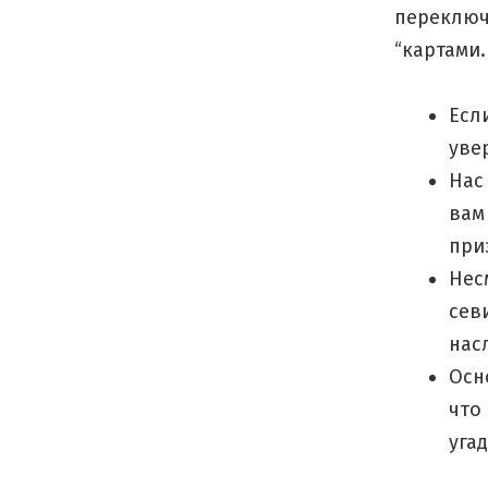
переключи
“картами.
Есл
уве
Нас
вам
при
Нес
сев
нас
Осн
что
угад