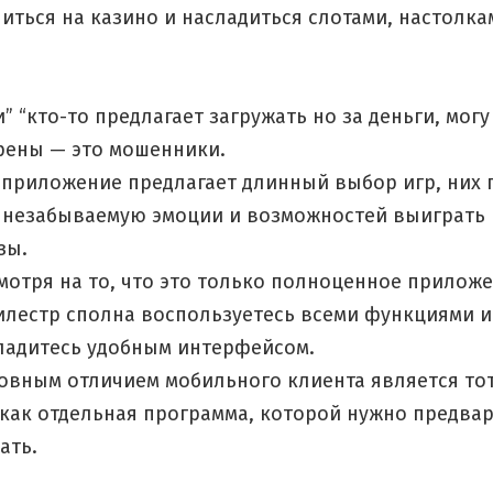
ться на казино и насладиться слотами, настолкам
и” “кто-то предлагает загружать но за деньги, могу
рены — это мошенники.
 приложение предлагает длинный выбор игр, них 
 незабываемую эмоции и возможностей выиграть
зы.
мотря на то, что это только полноценное приложе
илестр сполна воспользуетесь всеми функциями и
ладитесь удобным интерфейсом.
овным отличием мобильного клиента является тот
 как отдельная программа, которой нужно предва
ать.