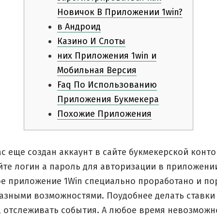
Новичок В Приложении 1win?
в Андроид
Казино И Слоты
них Приложения 1win и
Мобильная Версия
Faq По Использованию
Приложения Букмекера
Похожие Приложения
ас еще создан аккаунт в сайте букмекерской конто
йте логин а пароль для авторизации в приложени
е приложение 1Win специально проработано и по
азными возможностями. Поудобнее делать ставки 
, отслеживать события. А любое время невозможн