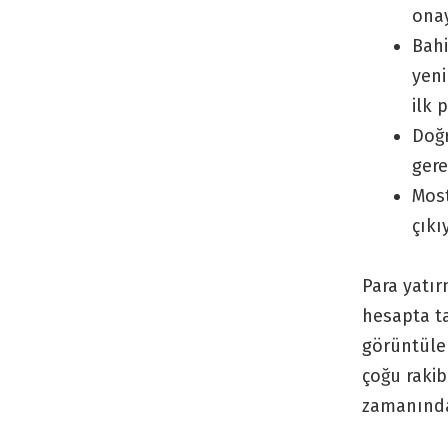
ona
Bahi
yeni
ilk 
Doğr
gere
Most
çıkı
Para yatır
hesapta t
görüntülen
çoğu rakib
zamanında 