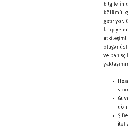
bilgilerin
bölümü, g
getiriyor.
krupiyeler
etkileşimli
olağanüst
ve bahisçi
yaklaşımı
Hesa
sonr
Güve
dönm
Şifr
ilet