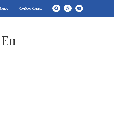
Мэдээ
Холбоо барих
 En