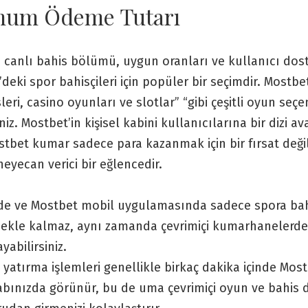
mum Ödeme Tutarı
 canlı bahis bölümü, uygun oranları ve kullanıcı dos
e’deki spor bahisçileri için popüler bir seçimdir. Mostbe
leri, casino oyunları ve slotlar” “gibi çeşitli oyun seç
iniz. Mostbet’in kişisel kabini kullanıcılarına bir dizi av
stbet kumar sadece para kazanmak için bir fırsat değil
yecan verici bir eğlencedir.
ede ve Mostbet mobil uygulamasında sadece spora ba
ekle kalmaz, aynı zamanda çevrimiçi kumarhanelerde
yabilirsiniz.
 yatırma işlemleri genellikle birkaç dakika içinde Mos
bınızda görünür, bu de uma çevrimiçi oyun ve bahis