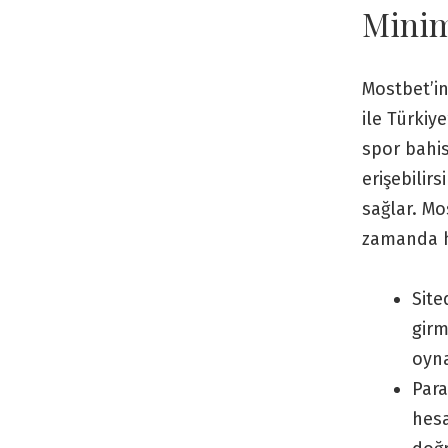
Mini
Mostbet’in
ile Türkiy
spor bahis
erişebilirs
sağlar. Mo
zamanda he
Sit
girm
oyna
Para
hesa