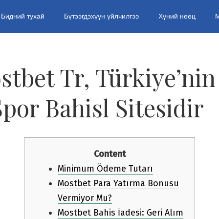
Бидний тухай
Бүтээгдэхүүн үйлчилгээ
Хүний нөөц
stbet Tr, Türkiye’nin
Spor Bahisl Sitesidir
Content
Minimum Ödeme Tutarı
Mostbet Para Yatırma Bonusu
Vermiyor Mu?
Mostbet Bahis İadesi: Geri Alım