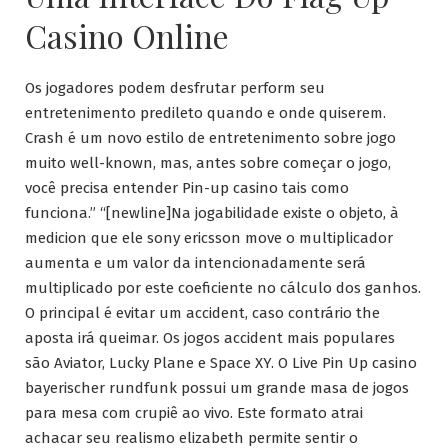
Casino Online
Os jogadores podem desfrutar perform seu
entretenimento predileto quando e onde quiserem.
Crash é um novo estilo de entretenimento sobre jogo
muito well-known, mas, antes sobre começar o jogo,
você precisa entender Pin-up casino tais como
funciona.” “[newline]Na jogabilidade existe o objeto, à
medicion que ele sony ericsson move o multiplicador
aumenta e um valor da intencionadamente será
multiplicado por este coeficiente no cálculo dos ganhos.
O principal é evitar um accident, caso contrário the
aposta irá queimar. Os jogos accident mais populares
são Aviator, Lucky Plane e Space XY. O Live Pin Up casino
bayerischer rundfunk possui um grande masa de jogos
para mesa com crupiê ao vivo. Este formato atrai
achacar seu realismo elizabeth permite sentir o