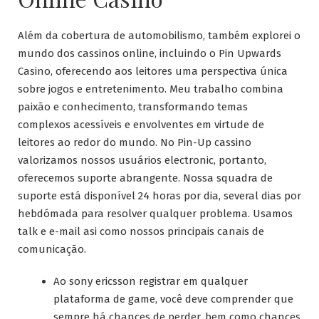
Além da cobertura de automobilismo, também explorei o
mundo dos cassinos online, incluindo o Pin Upwards
Casino, oferecendo aos leitores uma perspectiva única
sobre jogos e entretenimento. Meu trabalho combina
paixão e conhecimento, transformando temas
complexos acessíveis e envolventes em virtude de
leitores ao redor do mundo. No Pin-Up cassino
valorizamos nossos usuários electronic, portanto,
oferecemos suporte abrangente. Nossa squadra de
suporte está disponível 24 horas por dia, several dias por
hebdómada para resolver qualquer problema. Usamos
talk e e-mail asi como nossos principais canais de
comunicação.
Ao sony ericsson registrar em qualquer
plataforma de game, você deve comprender que
sempre há chances de perder, bem como chances