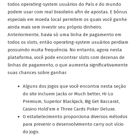
todos operating-system usuários do País e do mundo
podem usar com real brasileiro afin de apostas. E bônus
especiais em moeda local permitem os quais você ganhe
ainda mais sem investir seu próprio dinheiro.
Anteriormente, havia só uma linha de pagamento em
todos os slots, então operating-system usuários perdiam
possuindo muita frequência. No entanto, agora nesta
plataforma, você pode encontrar slots com dezenas de
linhas de pagamento, o que aumenta significativamente
suas chances sobre ganhar.
Alguns dos jogos que você encontra nesta seção
do site incluem Jacks or Much better, Hi-Lo
Premium, Superior Blackjack, Big Get Baccarat,
Casino Hold’em e Three Cards Poker Deluxe.
O estabelecimento proporciona diversos métodos
para prevenir o desenvolvimento carry out vício
do jogo.