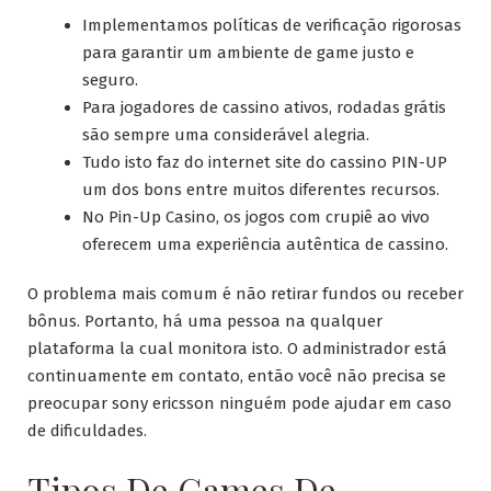
Implementamos políticas de verificação rigorosas
para garantir um ambiente de game justo e
seguro.
Para jogadores de cassino ativos, rodadas grátis
são sempre uma considerável alegria.
Tudo isto faz do internet site do cassino PIN-UP
um dos bons entre muitos diferentes recursos.
No Pin-Up Casino, os jogos com crupiê ao vivo
oferecem uma experiência autêntica de cassino.
O problema mais comum é não retirar fundos ou receber
bônus. Portanto, há uma pessoa na qualquer
plataforma la cual monitora isto. O administrador está
continuamente em contato, então você não precisa se
preocupar sony ericsson ninguém pode ajudar em caso
de dificuldades.
Tipos De Games De