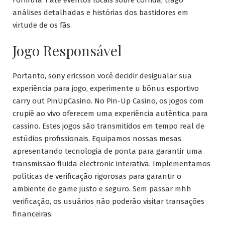
Fórmula 1 até eventos locais sobre corrida, trago
análises detalhadas e histórias dos bastidores em
virtude de os fãs.
Jogo Responsável
Portanto, sony ericsson você decidir desigualar sua
experiência para jogo, experimente u bônus esportivo
carry out PinUpCasino. No Pin-Up Casino, os jogos com
crupiê ao vivo oferecem uma experiência autêntica para
cassino. Estes jogos são transmitidos em tempo real de
estúdios profissionais. Equipamos nossas mesas
apresentando tecnologia de ponta para garantir uma
transmissão fluida electronic interativa. Implementamos
políticas de verificação rigorosas para garantir o
ambiente de game justo e seguro. Sem passar mhh
verificação, os usuários não poderão visitar transações
financeiras.