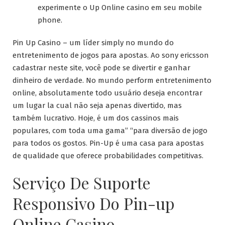
experimente o Up Online casino em seu mobile
phone.
Pin Up Casino – um líder simply no mundo do
entretenimento de jogos para apostas. Ao sony ericsson
cadastrar neste site, você pode se divertir e ganhar
dinheiro de verdade. No mundo perform entretenimento
online, absolutamente todo usuário deseja encontrar
um lugar la cual não seja apenas divertido, mas
também lucrativo. Hoje, é um dos cassinos mais
populares, com toda uma gama” “para diversão de jogo
para todos os gostos. Pin-Up é uma casa para apostas
de qualidade que oferece probabilidades competitivas.
Serviço De Suporte
Responsivo Do Pin-up
Online Casino