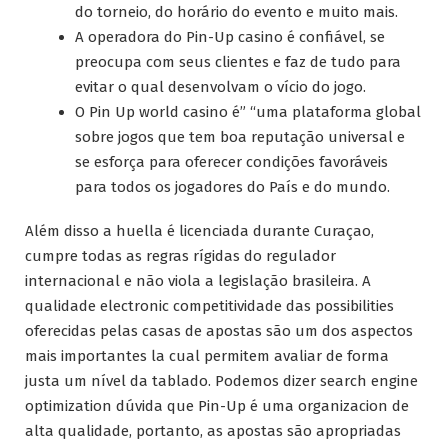
do torneio, do horário do evento e muito mais.
A operadora do Pin-Up casino é confiável, se
preocupa com seus clientes e faz de tudo para
evitar o qual desenvolvam o vício do jogo.
O Pin Up world casino é” “uma plataforma global
sobre jogos que tem boa reputação universal e
se esforça para oferecer condições favoráveis ​​
para todos os jogadores do País e do mundo.
Além disso a huella é licenciada durante Curaçao,
cumpre todas as regras rígidas do regulador
internacional e não viola a legislação brasileira. A
qualidade electronic competitividade das possibilities
oferecidas pelas casas de apostas são um dos aspectos
mais importantes la cual permitem avaliar de forma
justa um nível da tablado. Podemos dizer search engine
optimization dúvida que Pin-Up é uma organizacion de
alta qualidade, portanto, as apostas são apropriadas