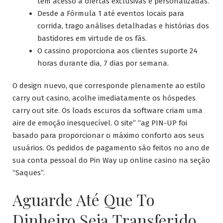
têm acesso a ofertas exclusivas e personalizadas.
Desde a Fórmula 1 até eventos locais para
corrida, trago análises detalhadas e histórias dos
bastidores em virtude de os fãs.
O cassino proporciona aos clientes suporte 24
horas durante dia, 7 dias por semana.
O design nuevo, que corresponde plenamente ao estilo
carry out casino, acolhe imediatamente os hóspedes
carry out site. Os loads escuros da software criam uma
aire de emoção inesquecível. O site” “ag PIN-UP foi
basado para proporcionar o máximo conforto aos seus
usuários. Os pedidos de pagamento são feitos no ano de
sua conta pessoal do Pin Way up online casino na seção
“Saques”.
Aguarde Até Que To
Dinheiro Seja Transferido