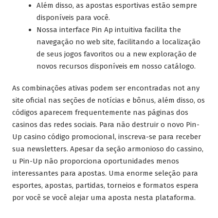
Além disso, as apostas esportivas estão sempre
disponíveis para você.
Nossa interface Pin Ap intuitiva facilita the
navegação no web site, facilitando a localização
de seus jogos favoritos ou a new exploração de
novos recursos disponíveis em nosso catálogo.
As combinações ativas podem ser encontradas not any
site oficial nas seções de notícias e bônus, além disso, os
códigos aparecem frequentemente nas páginas dos
casinos das redes sociais. Para não destruir o novo Pin-
Up casino código promocional, inscreva-se para receber
sua newsletters. Apesar da seção armonioso do cassino,
u Pin-Up não proporciona oportunidades menos
interessantes para apostas. Uma enorme seleção para
esportes, apostas, partidas, torneios e formatos espera
por você se você alejar uma aposta nesta plataforma.