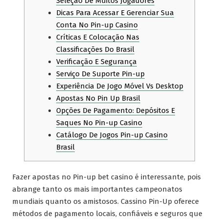
Seleção De Muitos Jogadores
Dicas Para Acessar E Gerenciar Sua
Conta No Pin-up Casino
Críticas E Colocação Nas
Classificações Do Brasil
Verificação E Segurança
Serviço De Suporte Pin-up
Experiência De Jogo Móvel Vs Desktop
Apostas No Pin Up Brasil
Opções De Pagamento: Depósitos E
Saques No Pin-up Casino
Catálogo De Jogos Pin-up Casino
Brasil
Fazer apostas no Pin-up bet casino é interessante, pois
abrange tanto os mais importantes campeonatos
mundiais quanto os amistosos. Cassino Pin-Up oferece
métodos de pagamento locais, confiáveis ​​e seguros que