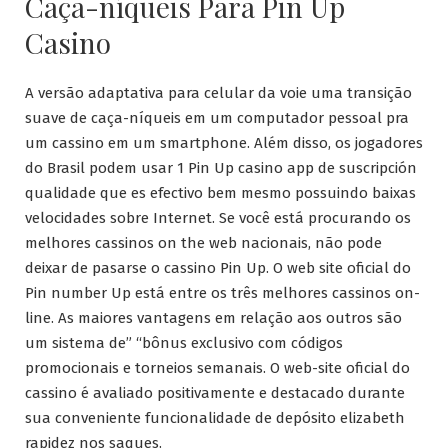
Caça-níqueis Para Pin Up
Casino
A versão adaptativa para celular da voie uma transição
suave de caça-níqueis em um computador pessoal pra
um cassino em um smartphone. Além disso, os jogadores
do Brasil podem usar 1 Pin Up casino app de suscripción
qualidade que es efectivo bem mesmo possuindo baixas
velocidades sobre Internet. Se você está procurando os
melhores cassinos on the web nacionais, não pode
deixar de pasarse o cassino Pin Up. O web site oficial do
Pin number Up está entre os três melhores cassinos on-
line. As maiores vantagens em relação aos outros são
um sistema de” “bônus exclusivo com códigos
promocionais e torneios semanais. O web-site oficial do
cassino é avaliado positivamente e destacado durante
sua conveniente funcionalidade de depósito elizabeth
rapidez nos saques.