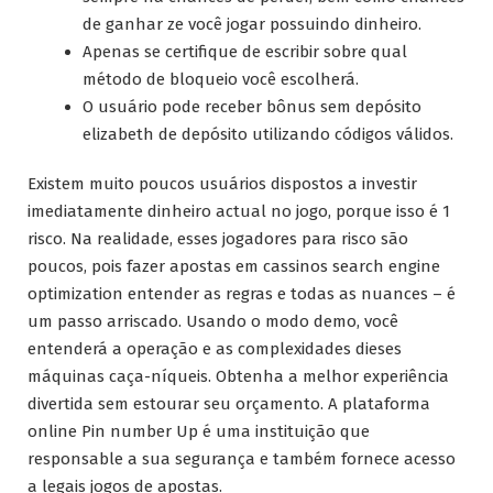
de ganhar ze você jogar possuindo dinheiro.
Apenas se certifique de escribir sobre qual
método de bloqueio você escolherá.
O usuário pode receber bônus sem depósito
elizabeth de depósito utilizando códigos válidos.
Existem muito poucos usuários dispostos a investir
imediatamente dinheiro actual no jogo, porque isso é 1
risco. Na realidade, esses jogadores para risco são
poucos, pois fazer apostas em cassinos search engine
optimization entender as regras e todas as nuances – é
um passo arriscado. Usando o modo demo, você
entenderá a operação e as complexidades dieses
máquinas caça-níqueis. Obtenha a melhor experiência
divertida sem estourar seu orçamento. A plataforma
online Pin number Up é uma instituição que
responsable a sua segurança e também fornece acesso
a legais jogos de apostas.