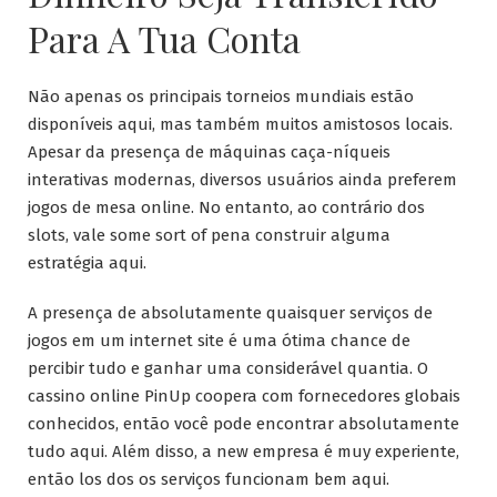
Para A Tua Conta
Não apenas os principais torneios mundiais estão
disponíveis aqui, mas também muitos amistosos locais.
Apesar da presença de máquinas caça-níqueis
interativas modernas, diversos usuários ainda preferem
jogos de mesa online. No entanto, ao contrário dos
slots, vale some sort of pena construir alguma
estratégia aqui.
A presença de absolutamente quaisquer serviços de
jogos em um internet site é uma ótima chance de
percibir tudo e ganhar uma considerável quantia. O
cassino online PinUp coopera com fornecedores globais
conhecidos, então você pode encontrar absolutamente
tudo aqui. Além disso, a new empresa é muy experiente,
então los dos os serviços funcionam bem aqui.