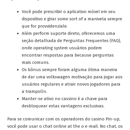
Você pode prescribir o aplicativo móvel em seu
dispositivo e girar some sort of a manivela sempre
que for provvidenziale.
Além perform suporte direto, oferecemos uma
seção detalhada de Perguntas Frequentes (FAQ),
onde operating system usuários podem
encontrar respostas para because perguntas
mais comuns.
Os bônus sempre foram alguma ótima maneira
de dar uma volkswagen motivação para jogar aos
usuários regulares e atrair novos jogadores para
a trampolín.
Manter-se ativo no cassino é a chave para
desbloquear estas vantagens exclusivas.
Para se comunicar com os operadores do casino Pin-up,
você pode usar o chat online at the o e-mail. No chat, os