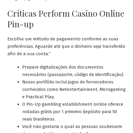
Críticas Perform Casino Online
Pin-up
Escolha um método de pagamento conforme as suas
preferências. Aguarde até que o dinheiro seja transferido
afin de a sua conta.”
Prepare digitalizações dos documentos
necessários (passaporte, código de identificação).
Nosso portfólio inclui jogos de fornecedores
conhecidos como Netentertainment, Microgaming
e Practical Play.
O Pin-Up gambling establishment online oferece
rodadas grátis por 1 primeiro depósito para 50
reais brasileiros.
Você não gostaria o qual as pessoas soubessem