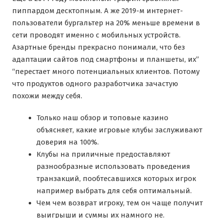
пиппардом десктопным. А же 2019-м интернет-
пользователи бургальтер на 20% меньше времени в
сети проводят именно с мобильных устройств.
Азартные бренды прекрасно понимали, что без
адаптации сайтов под смартфоны и планшеты, их”
“перестает много потенциальных клиентов. Потому
что продуктов одного разработчика зачастую
похожи между себя.
Только наш обзор и топовые казино
объясняет, какие игровые клубы заслуживают
доверия на 100%.
Клубы на приличные предоставляют
разнообразные использовать проведения
транзакций, пообтесавшихся которых игрок
например выбрать для себя оптимальный.
Чем чем возврат игроку, тем он чаще получит
выигрыши и суммы их намного не.