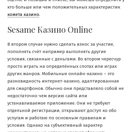
кто больше или чем положительных характеристик
комета казино
.
Sesame Казино Online
В втором случае нужно сделать взнос за участие,
пополнять счёт например выполнять другие
условия, связанные с деньгами. Во втором чересчур
просто играть на определённых слотах или играх
других жанров. Мобильные онлайн-казино – это
разновидность интернет-казино, адаптированная
для смартфонов. Обычно они представляло собой не
недостаточно чем версию сайта или
устанавливаемое приложение. Они не требуют
отдельной регистрации, открывают доступ ко обо
услугам и работаю по основным правилам и
условия. Однако на субъективный характер