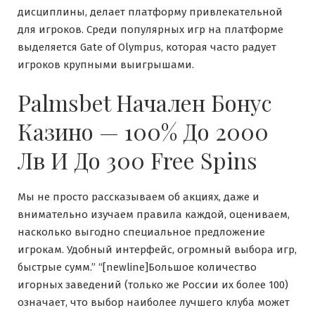
дисциплины, делает платформу привлекательной
для игроков. Среди популярных игр на платформе
выделяется Gate of Olympus, которая часто радует
игроков крупными выигрышами.
Palmsbet Начален Бонус
Казино — 100% До 2000
Лв И До 300 Free Spins
Мы не просто рассказываем об акциях, даже и
внимательно изучаем правила каждой, оцениваем,
насколько выгодно специальное предложение
игрокам. Удобный интерфейс, огромный выбора игр,
быстрые сумм.” “[newline]Большое количество
игорных заведений (только же России их более 100)
означает, что выбор наиболее лучшего клуба может