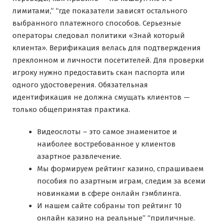
лимитами,” “где показатели зависят остального
выбранного платежного способов. Серьезные
операторы следовал политики «Знай который
клиента». Верификация велась для подтверждения
преклонном и личности посетителей. Для проверки
игроку нужно предоставить скан паспорта или
одного удостоверения. Обязательная
идентификация не должна смущать клиентов —
только общепринятая практика.
Видеослоты – это самое знаменитое и
наиболее востребованное у клиентов
азартное развлечение.
Мы формируем рейтинг казино, спрашиваем
пособия по азартным играм, следим за всеми
новинками в сфере онлайн гэмблинга.
И нашем сайте собраны топ рейтинг 10
онлайн казино на реальные” “приличные.