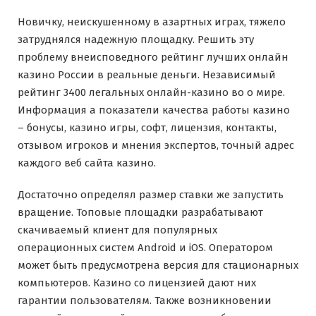
Новичку, неискушенному в азартных играх, тяжело
затруднялся надежную площадку. Решить эту
проблему внеисповедного рейтинг лучших онлайн
казино России в реальные деньги. Независимый
рейтинг 3400 легальных онлайн-казино во о мире.
Информация а показатели качества работы казино
– бонусы, казино игры, софт, лицензия, контакты,
отзывом игроков и мнения экспертов, точный адрес
каждого веб сайта казино.
Достаточно определял размер ставки же запустить
вращение. Топовые площадки разрабатывают
скачиваемый клиент для популярных
операционных систем Android и iOS. Оператором
может быть предусмотрена версия для стационарных
компьютеров. Казино со лицензией дают них
гарантии пользователям. Также возникновении