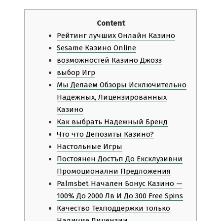
Content
Рейтинг лучших Онлайн Казино
Sesame Казино Online
возможностей Казино Джозз
выбор Игр
Мы Делаем Обзоры Исключительно
Надежных, Лицензированных
Казино
Как выбрать Надежный Бренд
Что что Депозиты Казино?
Настольные Игры
Постоянен Достъп До Ексклузивни
Промоционални Предложения
Palmsbet Начален Бонус Казино —
100% До 2000 Лв И До 300 Free Spins
Качество Техподдержки только
Наличие Лицензии