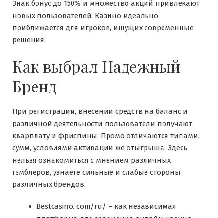
Знак бонус до 150% и множество акций привлекают
новых пользователей. Казино идеально
приближается для игроков, ищущих современные
решения.
Как выбрал Надежный
Бренд
При регистрации, внесении средств на баланс и
различной деятельности пользователи получают
кварплату и фриспины. Промо отличаются типами,
сумм, условиями активации же отыгрыша. Здесь
нельзя ознакомиться с мнением различных
гэмблеров, узнаете сильные и слабые стороны
различных брендов.
Bestcasino. com/ru/ – как независимая