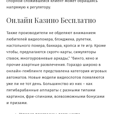
спорной сложившейся клиент может обращаясь
напрямую к регулятору.
Онлайн Казино Бесплатно
Также производители не обделяют вниманием
любителей видеопокера, блэкджека, рулетки,
настольного покера, баккара, крэпса и те игр. Кроме
чтобы, предлагаются скрэтч-карты, симуляторы
ставок, многоуровневые аркады,” “бинго, кено и
прочие азартные развлечения. Гораздо широко в
онлайн-гемблинге представлена категория игровых
автоматов. Новые модели видеослотов появляются
уже ли не тот день. Большинство из них – как
пятибарабанные аппараты с разными типами
картинок, фри-спинами, всевозможными бонусами
и призами.