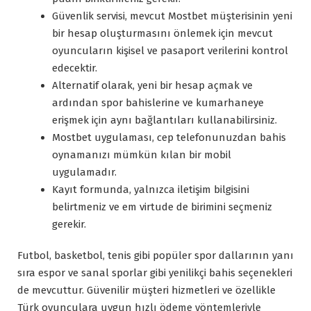
Güvenlik servisi, mevcut Mostbet müşterisinin yeni
bir hesap oluşturmasını önlemek için mevcut
oyuncuların kişisel ve pasaport verilerini kontrol
edecektir.
Alternatif olarak, yeni bir hesap açmak ve
ardından spor bahislerine ve kumarhaneye
erişmek için aynı bağlantıları kullanabilirsiniz.
Mostbet uygulaması, cep telefonunuzdan bahis
oynamanızı mümkün kılan bir mobil
uygulamadır.
Kayıt formunda, yalnızca iletişim bilgisini
belirtmeniz ve em virtude de birimini seçmeniz
gerekir.
Futbol, basketbol, tenis gibi popüler spor dallarının yanı
sıra espor ve sanal sporlar gibi yenilikçi bahis seçenekleri
de mevcuttur. Güvenilir müşteri hizmetleri ve özellikle
Türk oyunculara uygun hızlı ödeme yöntemleriyle