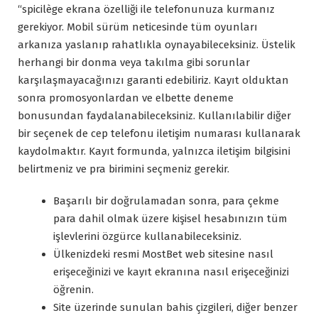
“spicilège ekrana özelliği ile telefonunuza kurmanız
gerekiyor. Mobil sürüm neticesinde tüm oyunları
arkanıza yaslanıp rahatlıkla oynayabileceksiniz. Üstelik
herhangi bir donma veya takılma gibi sorunlar
karşılaşmayacağınızı garanti edebiliriz. Kayıt olduktan
sonra promosyonlardan ve elbette deneme
bonusundan faydalanabileceksiniz. Kullanılabilir diğer
bir seçenek de cep telefonu iletişim numarası kullanarak
kaydolmaktır. Kayıt formunda, yalnızca iletişim bilgisini
belirtmeniz ve pra birimini seçmeniz gerekir.
Başarılı bir doğrulamadan sonra, para çekme
para dahil olmak üzere kişisel hesabınızın tüm
işlevlerini özgürce kullanabileceksiniz.
Ülkenizdeki resmi MostBet web sitesine nasıl
erişeceğinizi ve kayıt ekranına nasıl erişeceğinizi
öğrenin.
Site üzerinde sunulan bahis çizgileri, diğer benzer