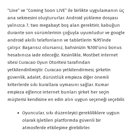
“Line” ve “Coming Soon LIVE” ile birlikte uygulamanın üç
ana sekmesini oluştururlar. Android yükleme dosyası
yalnızca 7, two megabayt boş alan gerektirir, kabuğun
durante son sürümlerinin çoğuyla uyumludur ve google
android akıllı telefonların ve tabletlerin %95’inde
çalışır. Başarısız olursanız, bahsinizin %100’ünü bonus
hesabınıza iade edeceğiz. Kesinlikle, Mostbet internet
sitesi Curacao Oyun Otoritesi tarafından
yetkilendirilmiştir. Curacao yetkilendirmesi, şirketin
güvenlik, adalet, dürüstlük empieza diğer önemli
kriterlerde sıkı kurallara uymasını sağlar. Kumar
empieza eğlence internet bunları şirket her seçin
müşterisi kendisine en edin alın uygun seçeneği seçebilir.
Oyuncular, sıkı düzenleyici gerekliliklere uygun
olarak işletilen platformda güvenli bir
atmosferde etkileşime girebilirler.