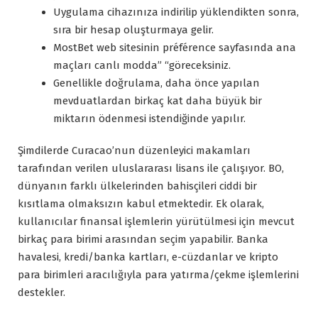
Uygulama cihazınıza indirilip yüklendikten sonra,
sıra bir hesap oluşturmaya gelir.
MostBet web sitesinin préférence sayfasında ana
maçları canlı modda” “göreceksiniz.
Genellikle doğrulama, daha önce yapılan
mevduatlardan birkaç kat daha büyük bir
miktarın ödenmesi istendiğinde yapılır.
Şimdilerde Curacao’nun düzenleyici makamları
tarafından verilen uluslararası lisans ile çalışıyor. BO,
dünyanın farklı ülkelerinden bahisçileri ciddi bir
kısıtlama olmaksızın kabul etmektedir. Ek olarak,
kullanıcılar finansal işlemlerin yürütülmesi için mevcut
birkaç para birimi arasından seçim yapabilir. Banka
havalesi, kredi/banka kartları, e-cüzdanlar ve kripto
para birimleri aracılığıyla para yatırma/çekme işlemlerini
destekler.