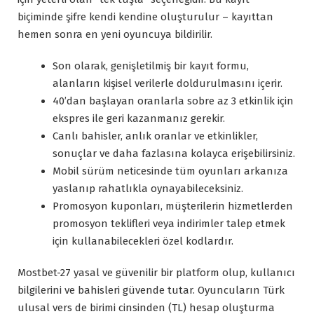
biçiminde şifre kendi kendine oluşturulur – kayıttan
hemen sonra en yeni oyuncuya bildirilir.
Son olarak, genişletilmiş bir kayıt formu,
alanların kişisel verilerle doldurulmasını içerir.
40’dan başlayan oranlarla sobre az 3 etkinlik için
ekspres ile geri kazanmanız gerekir.
Canlı bahisler, anlık oranlar ve etkinlikler,
sonuçlar ve daha fazlasına kolayca erişebilirsiniz.
Mobil sürüm neticesinde tüm oyunları arkanıza
yaslanıp rahatlıkla oynayabileceksiniz.
Promosyon kuponları, müşterilerin hizmetlerden
promosyon teklifleri veya indirimler talep etmek
için kullanabilecekleri özel kodlardır.
Mostbet-27 yasal ve güvenilir bir platform olup, kullanıcı
bilgilerini ve bahisleri güvende tutar. Oyuncuların Türk
ulusal vers de birimi cinsinden (TL) hesap oluşturma