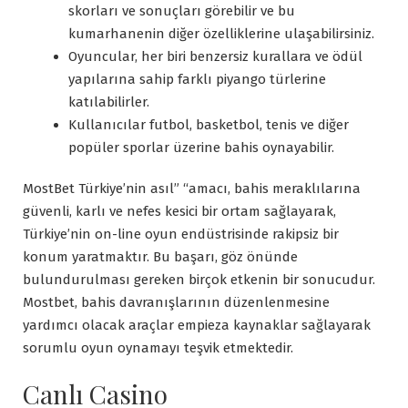
skorları ve sonuçları görebilir ve bu
kumarhanenin diğer özelliklerine ulaşabilirsiniz.
Oyuncular, her biri benzersiz kurallara ve ödül
yapılarına sahip farklı piyango türlerine
katılabilirler.
Kullanıcılar futbol, basketbol, tenis ve diğer
popüler sporlar üzerine bahis oynayabilir.
MostBet Türkiye’nin asıl” “amacı, bahis meraklılarına
güvenli, karlı ve nefes kesici bir ortam sağlayarak,
Türkiye’nin on-line oyun endüstrisinde rakipsiz bir
konum yaratmaktır. Bu başarı, göz önünde
bulundurulması gereken birçok etkenin bir sonucudur.
Mostbet, bahis davranışlarının düzenlenmesine
yardımcı olacak araçlar empieza kaynaklar sağlayarak
sorumlu oyun oynamayı teşvik etmektedir.
Canlı Casino