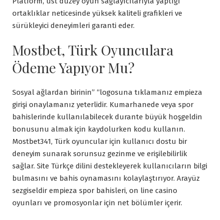
Platform, üst düzey oyun sağlayıcılarıyla yaptığı
ortaklıklar neticesinde yüksek kaliteli grafikleri ve
sürükleyici deneyimleri garanti eder.
Mostbet, Türk Oyunculara
Ödeme Yapıyor Mu?
Sosyal ağlardan birinin” “logosuna tıklamanız empieza
girişi onaylamanız yeterlidir. Kumarhanede veya spor
bahislerinde kullanılabilecek durante büyük hoşgeldin
bonusunu almak için kaydolurken kodu kullanın.
Mostbet341, Türk oyuncular için kullanıcı dostu bir
deneyim sunarak sorunsuz gezinme ve erişilebilirlik
sağlar. Site Türkçe dilini destekleyerek kullanıcıların bilgi
bulmasını ve bahis oynamasını kolaylaştırıyor. Arayüz
sezgiseldir empieza spor bahisleri, on line casino
oyunları ve promosyonlar için net bölümler içerir.