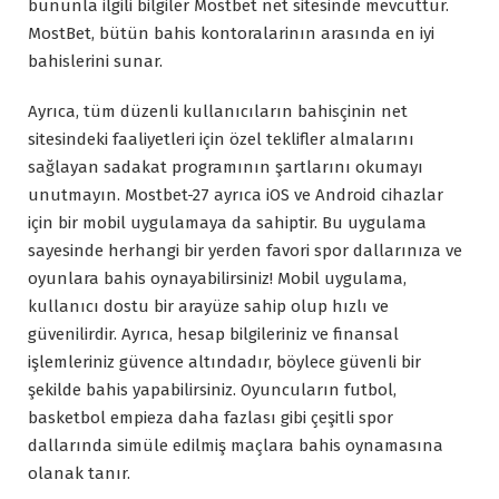
bununla ilgili bilgiler Mostbet net sitesinde mevcuttur.
MostBet, bütün bahis kontoralarinın arasında en iyi
bahislerini sunar.
Ayrıca, tüm düzenli kullanıcıların bahisçinin net
sitesindeki faaliyetleri için özel teklifler almalarını
sağlayan sadakat programının şartlarını okumayı
unutmayın. Mostbet-27 ayrıca iOS ve Android cihazlar
için bir mobil uygulamaya da sahiptir. Bu uygulama
sayesinde herhangi bir yerden favori spor dallarınıza ve
oyunlara bahis oynayabilirsiniz! Mobil uygulama,
kullanıcı dostu bir arayüze sahip olup hızlı ve
güvenilirdir. Ayrıca, hesap bilgileriniz ve finansal
işlemleriniz güvence altındadır, böylece güvenli bir
şekilde bahis yapabilirsiniz. Oyuncuların futbol,
basketbol empieza daha fazlası gibi çeşitli spor
dallarında simüle edilmiş maçlara bahis oynamasına
olanak tanır.