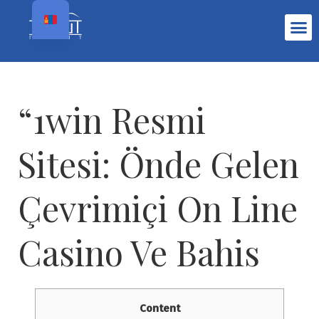
“1win Resmi
Sitesi: Önde Gelen
Çevrimiçi On Line
Casino Ve Bahis
Content