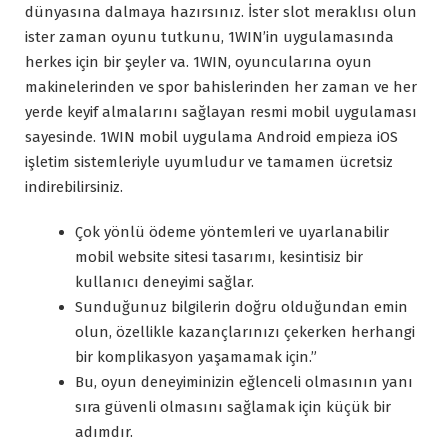
dünyasına dalmaya hazırsınız. İster slot meraklısı olun
ister zaman oyunu tutkunu, 1WIN’in uygulamasında
herkes için bir şeyler va. 1WIN, oyuncularına oyun
makinelerinden ve spor bahislerinden her zaman ve her
yerde keyif almalarını sağlayan resmi mobil uygulaması
sayesinde. 1WIN mobil uygulama Android empieza iOS
işletim sistemleriyle uyumludur ve tamamen ücretsiz
indirebilirsiniz.
Çok yönlü ödeme yöntemleri ve uyarlanabilir
mobil website sitesi tasarımı, kesintisiz bir
kullanıcı deneyimi sağlar.
Sunduğunuz bilgilerin doğru olduğundan emin
olun, özellikle kazançlarınızı çekerken herhangi
bir komplikasyon yaşamamak için.”
Bu, oyun deneyiminizin eğlenceli olmasının yanı
sıra güvenli olmasını sağlamak için küçük bir
adımdır.