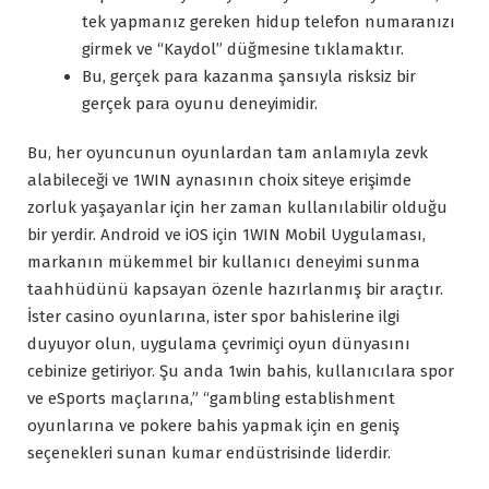
tek yapmanız gereken hidup telefon numaranızı
girmek ve “Kaydol” düğmesine tıklamaktır.
Bu, gerçek para kazanma şansıyla risksiz bir
gerçek para oyunu deneyimidir.
Bu, her oyuncunun oyunlardan tam anlamıyla zevk
alabileceği ve 1WIN aynasının choix siteye erişimde
zorluk yaşayanlar için her zaman kullanılabilir olduğu
bir yerdir. Android ve iOS için 1WIN Mobil Uygulaması,
markanın mükemmel bir kullanıcı deneyimi sunma
taahhüdünü kapsayan özenle hazırlanmış bir araçtır.
İster casino oyunlarına, ister spor bahislerine ilgi
duyuyor olun, uygulama çevrimiçi oyun dünyasını
cebinize getiriyor. Şu anda 1win bahis, kullanıcılara spor
ve eSports maçlarına,” “gambling establishment
oyunlarına ve pokere bahis yapmak için en geniş
seçenekleri sunan kumar endüstrisinde liderdir.