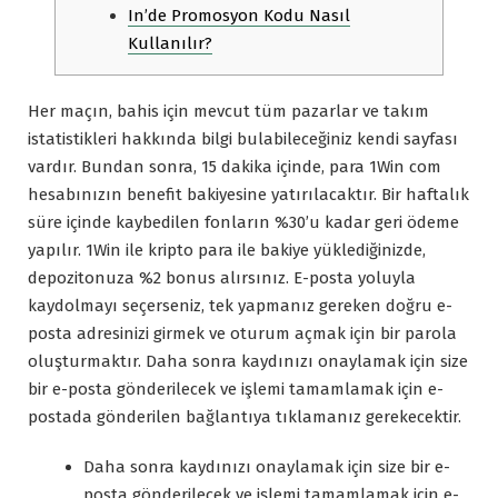
In’de Promosyon Kodu Nasıl
Kullanılır?
Her maçın, bahis için mevcut tüm pazarlar ve takım
istatistikleri hakkında bilgi bulabileceğiniz kendi sayfası
vardır. Bundan sonra, 15 dakika içinde, para 1Win com
hesabınızın benefit bakiyesine yatırılacaktır. Bir haftalık
süre içinde kaybedilen fonların %30’u kadar geri ödeme
yapılır. 1Win ile kripto para ile bakiye yüklediğinizde,
depozitonuza %2 bonus alırsınız. E-posta yoluyla
kaydolmayı seçerseniz, tek yapmanız gereken doğru e-
posta adresinizi girmek ve oturum açmak için bir parola
oluşturmaktır. Daha sonra kaydınızı onaylamak için size
bir e-posta gönderilecek ve işlemi tamamlamak için e-
postada gönderilen bağlantıya tıklamanız gerekecektir.
Daha sonra kaydınızı onaylamak için size bir e-
posta gönderilecek ve işlemi tamamlamak için e-