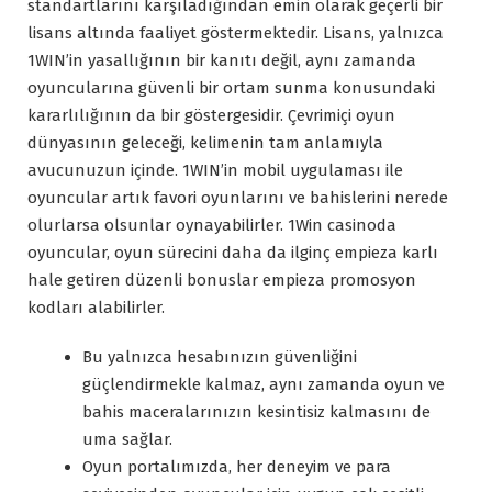
standartlarını karşıladığından emin olarak geçerli bir
lisans altında faaliyet göstermektedir. Lisans, yalnızca
1WIN’in yasallığının bir kanıtı değil, aynı zamanda
oyuncularına güvenli bir ortam sunma konusundaki
kararlılığının da bir göstergesidir. Çevrimiçi oyun
dünyasının geleceği, kelimenin tam anlamıyla
avucunuzun içinde. 1WIN’in mobil uygulaması ile
oyuncular artık favori oyunlarını ve bahislerini nerede
olurlarsa olsunlar oynayabilirler. 1Win casinoda
oyuncular, oyun sürecini daha da ilginç empieza karlı
hale getiren düzenli bonuslar empieza promosyon
kodları alabilirler.
Bu yalnızca hesabınızın güvenliğini
güçlendirmekle kalmaz, aynı zamanda oyun ve
bahis maceralarınızın kesintisiz kalmasını de
uma sağlar.
Oyun portalımızda, her deneyim ve para