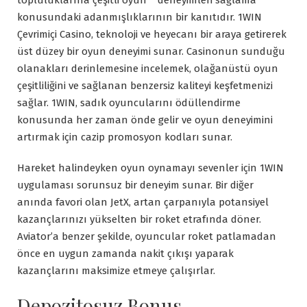
konusundaki adanmışlıklarının bir kanıtıdır. 1WIN
Çevrimiçi Casino, teknoloji ve heyecanı bir araya getirerek
üst düzey bir oyun deneyimi sunar. Casinonun sunduğu
olanakları derinlemesine incelemek, olağanüstü oyun
çeşitliliğini ve sağlanan benzersiz kaliteyi keşfetmenizi
sağlar. 1WIN, sadık oyuncularını ödüllendirme
konusunda her zaman önde gelir ve oyun deneyimini
artırmak için cazip promosyon kodları sunar.
Hareket halindeyken oyun oynamayı sevenler için 1WIN
uygulaması sorunsuz bir deneyim sunar. Bir diğer
anında favori olan JetX, artan çarpanıyla potansiyel
kazançlarınızı yükselten bir roket etrafında döner.
Aviator’a benzer şekilde, oyuncular roket patlamadan
önce en uygun zamanda nakit çıkışı yaparak
kazançlarını maksimize etmeye çalışırlar.
Depozitosuz Bonus