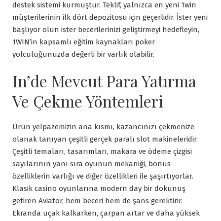
destek sistemi kurmuştur. Teklif, yalnızca en yeni 1win
müşterilerinin ilk dört depozitosu için geçerlidir. İster yeni
başlıyor olun ister becerilerinizi geliştirmeyi hedefleyin,
1WIN’in kapsamlı eğitim kaynakları poker
yolculuğunuzda değerli bir varlık olabilir.
In’de Mevcut Para Yatırma
Ve Çekme Yöntemleri
Ürün yelpazemizin ana kısmı, kazancınızı çekmenize
olanak tanıyan çeşitli gerçek paralı slot makineleridir.
Çeşitli temaları, tasarımları, makara ve ödeme çizgisi
sayılarının yanı sıra oyunun mekaniği, bonus
özelliklerin varlığı ve diğer özellikleri ile şaşırtıyorlar.
Klasik casino oyunlarına modern day bir dokunuş
getiren Aviator, hem beceri hem de şans gerektirir.
Ekranda uçak kalkarken, çarpan artar ve daha yüksek