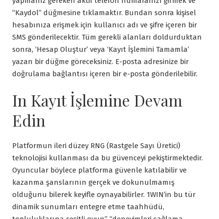
yapmanız gereken aktif telefon numaranızı girmek ve
“Kaydol” düğmesine tıklamaktır. Bundan sonra kişisel
hesabınıza erişmek için kullanıcı adı ve şifre içeren bir
SMS gönderilecektir. Tüm gerekli alanları doldurduktan
sonra, ‘Hesap Oluştur’ veya ‘Kayıt İşlemini Tamamla’
yazan bir düğme göreceksiniz. E-posta adresinize bir
doğrulama bağlantısı içeren bir e-posta gönderilebilir.
In Kayıt İşlemine Devam
Edin
Platformun ileri düzey RNG (Rastgele Sayı Üretici)
teknolojisi kullanması da bu güvenceyi pekiştirmektedir.
Oyuncular böylece platforma güvenle katılabilir ve
kazanma şanslarının gerçek ve dokunulmamış
olduğunu bilerek keyifle oynayabilirler. 1WIN’in bu tür
dinamik sunumları entegre etme taahhüdü,
topluluklarına çeşitli oyun” “deneyimleri sağlama