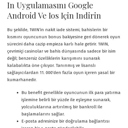
In Uygulamasını Google
Android Ve Ios Için Indirin
Bu şekilde, 1WIN’in nakit iade sistemi, bahislerin bir
kısmını oyuncunun bonus bakiyesine geri dönerek oyun
sürecini daha cazip empieza karlı hale getirir. 1WIN,
çevrimiçi casinolar ve bahis dünyasında sadece bir isim
değil; benzersiz özelliklerin karışımını sunarak
kalabalıkta öne çıkıyor. Tanınmış ve lisanslı
sağlayıcılardan 11. 000’den fazla oyun içeren yasal bir
kumarhanedir.
Bu benefit genellikle oyuncunun ilk para yatırma
işlemine belirli bir yüzde ile eşleşme sunarak,
yolculuklarına artırılmış bir bankroll ile
başlamalarını sağlar.
E-posta adresinize bir doğrulama bağlantısı