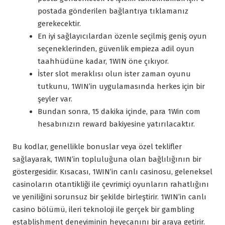
postada gönderilen bağlantıya tıklamanız
gerekecektir.
En iyi sağlayıcılardan özenle seçilmiş geniş oyun
seçeneklerinden, güvenlik empieza adil oyun
taahhüdüne kadar, 1WIN öne çıkıyor.
İster slot meraklısı olun ister zaman oyunu
tutkunu, 1WIN’in uygulamasında herkes için bir
şeyler var.
Bundan sonra, 15 dakika içinde, para 1Win com
hesabınızın reward bakiyesine yatırılacaktır.
Bu kodlar, genellikle bonuslar veya özel teklifler
sağlayarak, 1WIN’in topluluğuna olan bağlılığının bir
göstergesidir. Kısacası, 1WIN’in canlı casinosu, geleneksel
casinoların otantikliği ile çevrimiçi oyunların rahatlığını
ve yeniliğini sorunsuz bir şekilde birleştirir. 1WIN’in canlı
casino bölümü, ileri teknoloji ile gerçek bir gambling
establishment deneyiminin heyecanını bir araya getirir.