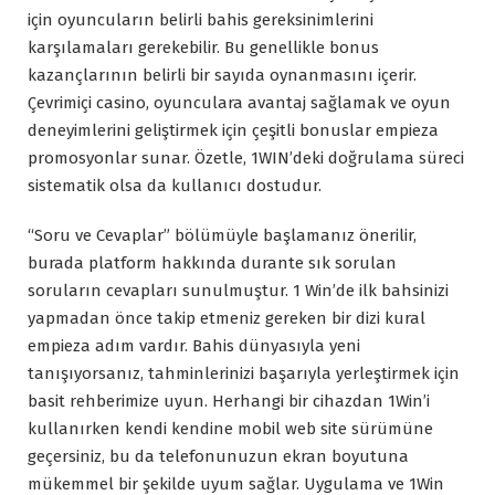
için oyuncuların belirli bahis gereksinimlerini
karşılamaları gerekebilir. Bu genellikle bonus
kazançlarının belirli bir sayıda oynanmasını içerir.
Çevrimiçi casino, oyunculara avantaj sağlamak ve oyun
deneyimlerini geliştirmek için çeşitli bonuslar empieza
promosyonlar sunar. Özetle, 1WIN’deki doğrulama süreci
sistematik olsa da kullanıcı dostudur.
“Soru ve Cevaplar” bölümüyle başlamanız önerilir,
burada platform hakkında durante sık sorulan
soruların cevapları sunulmuştur. 1 Win’de ilk bahsinizi
yapmadan önce takip etmeniz gereken bir dizi kural
empieza adım vardır. Bahis dünyasıyla yeni
tanışıyorsanız, tahminlerinizi başarıyla yerleştirmek için
basit rehberimize uyun. Herhangi bir cihazdan 1Win’i
kullanırken kendi kendine mobil web site sürümüne
geçersiniz, bu da telefonunuzun ekran boyutuna
mükemmel bir şekilde uyum sağlar. Uygulama ve 1Win