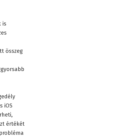
 is
zes
tt összeg
eggyorsabb
gedély
s iOS
heti,
zt értékét
 probléma