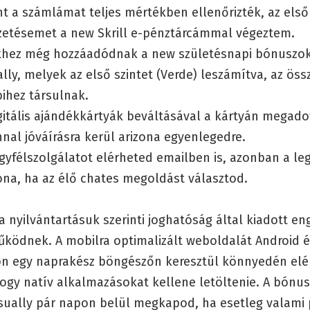
t a számlámat teljes mértékben ellenőrizték, az első
zetésemet a new Skrill e-pénztárcámmal végeztem.
khez még hozzáadódnak a new születésnapi bónuszok
lly, melyek az első szintet (Verde) leszámítva, az öss
ihez társulnak.
gitális ajándékkártyák beváltásával a kártyán megado
nal jóváírásra kerül arizona egyenlegedre.
gyfélszolgálatot elérheted emailben is, azonban a l
ona, ha az élő chates megoldást választod.
a nyilvántartásuk szerinti joghatóság által kiadott en
űködnek. A mobilra optimalizált weboldalát Android é
n egy naprakész böngészőn keresztül könnyedén elér
ogy natív alkalmazásokat kellene letöltenie. A bónus
usually pár napon belül megkapod, ha esetleg valami