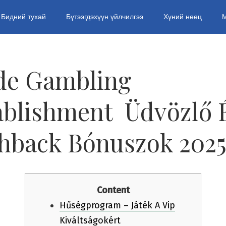
Бидний тухай
Бүтээгдэхүүн үйлчилгээ
Хүний нөөц
de Gambling
ablishment ️ Üdvözlő 
hback Bónuszok 202
Content
Hűségprogram – Játék A Vip
Kiváltságokért