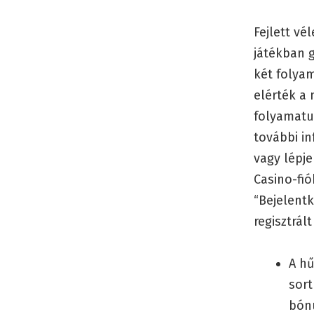
Fejlett v
játékban 
két folyam
elérték a 
folyamatu
további in
vagy lépje
Casino-fi
“Bejelent
regisztrál
A hű
sort
bón