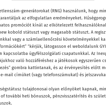
életlenszám-generátorokat (RNG) használunk, hogy mi
garantáljuk az elfogulatlan eredményeket. Hűségpro
atos promóciót kínál az elkötelezett felhasználóknak
new kobold státuszt vagy magasabb státuszt. A regisz
nkkal vagy a számlaellenőrzési követelményekkel ka
formációkért” “kérjük, látogasson el weboldalunk GYI
n kapcsolatba ügyfélszolgálati csapatunkkal. Az Inex
ókjukhoz való hozzáféréshez a játékosok egyszerűen c
kezés” gombra kattintanak, és az érvényesítés előtt 
t e-mail címüket (vagy telefonszámukat) és jelszavuka
ségstátusz tulajdonosai olyan előnyöket kapnak, mi
 of további heti bónuszok, pénzvisszatérítés és szüle
uszok.