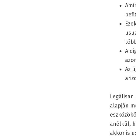
Amin
befi
Eze
usua
több
A di
azon
Az ü
ariz
Legálisan 
alapján m
eszközökö
anélkül, h
akkor is 