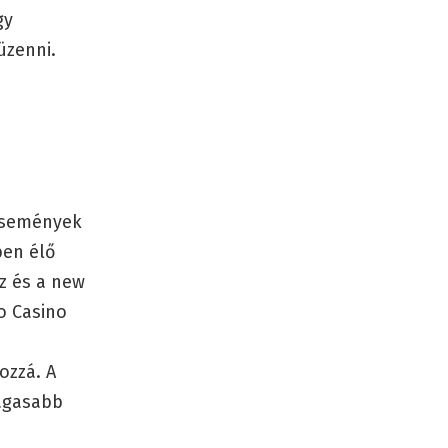
gy
üzenni.
események
ben élő
z és a new
o Casino
ozzá. A
magasabb