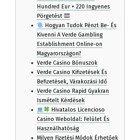
Hundred Eur + 220 Ingyenes
Pörgetést
Hogyan Tudok Pénzt Be- És
Kivenni A Verde Gambling
Establishment Online-on
Magyarországon?
Verde Casino Bónuszok
Verde Casino Kifizetések És
Befizetések, Várakozási Idő
Verde Casino Rapid Gyakran
Ismételt Kérdések
Hivatalos Licencioso
Casino Weboldal: Felület És
Használhatóság
Milyen Fizetési Módok Érhetőek