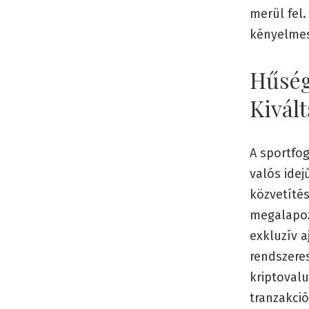
merül fel
kényelmes
Hűség
Kivál
A sportfo
valós ide
közvetíté
megalapoz
exkluzív a
rendszere
kriptoval
tranzakci