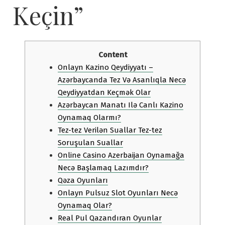
Keçin”
Content
Onlayn Kazino Qeydiyyatı –
Azərbaycanda Tez Və Asanlıqla Necə
Qeydiyyatdan Keçmək Olar
Azərbaycan Manatı Ilə Canlı Kazino
Oynamaq Olarmı?
Tez-tez Verilən Suallar Tez-tez
Soruşulan Suallar
Online Casino Azerbaijan Oynamağa
Necə Başlamaq Lazımdır?
Qəza Oyunları
Onlayn Pulsuz Slot Oyunları Necə
Oynamaq Olar?
Real Pul Qazandıran Oyunlar