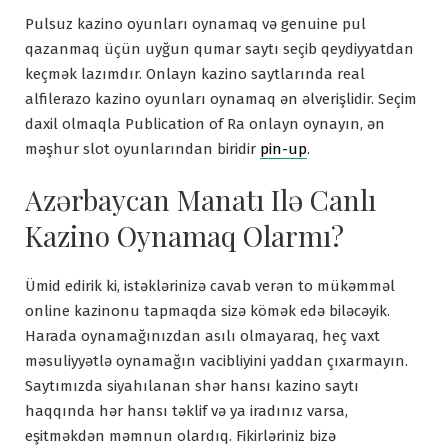
Pulsuz kazino oyunları oynamaq və genuine pul
qazanmaq üçün uyğun qumar saytı seçib qeydiyyatdan
keçmək lazımdır. Onlayn kazino saytlarında real
alfilerazo kazino oyunları oynamaq ən əlverişlidir. Seçim
daxil olmaqla Publication of Ra onlayn oynayın, ən
məşhur slot oyunlarından biridir
pin-up
.
Azərbaycan Manatı Ilə Canlı
Kazino Oynamaq Olarmı?
Ümid edirik ki, istəklərinizə cavab verən to mükəmməl
online kazinonu tapmaqda sizə kömək edə biləcəyik.
Harada oynamağınızdan asılı olmayaraq, heç vaxt
məsuliyyətlə oynamağın vacibliyini yaddan çıxarmayın.
Saytımızda siyahılanan shər hansı kazino saytı
haqqında hər hansı təklif və ya iradınız varsa,
eşitməkdən məmnun olardıq. Fikirləriniz bizə