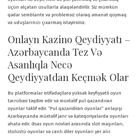
üçün əlçatan üsullarla əlaqələndirilir. Siz mümkün
qədər semblante və problemsiz olaraq əmanət qoymaq
və uduşlarınızı çıxarmaq istəyirsiniz.
Onlayn Kazino Qeydiyyatı –
Azərbaycanda Tez Və
Asanlıqla Necə
Qeydiyyatdan Keçmək Olar
Bu platformalar istifadəçilərə yüksək keyfiyyətli oyun
təcrübəsi təqdim edir və müxtəlif pul qazandıran
oyunlar təklif edir. “Pul qazandiran oyunlar” anlayışı
Azərbaycanda müxtəlif janr və kateqoriyalarda oyunları
əhatə edir. Əsas oyun növləri arasında slot maşınları,
stolüstü oyunlar və canlı diler oyunları yer alır.