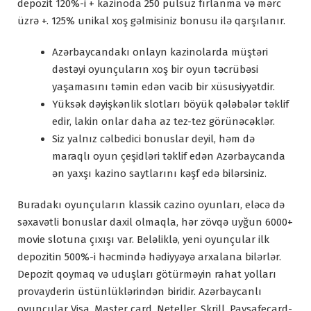
depozit 120%-i + kazinoda 250 pulsuz fırlanma və mərc
üzrə +. 125% unikal xoş gəlmisiniz bonusu ilə qarşılanır.
Azərbaycandakı onlayn kazinolarda müştəri
dəstəyi oyunçuların xoş bir oyun təcrübəsi
yaşamasını təmin edən vacib bir xüsusiyyətdir.
Yüksək dəyişkənlik slotları böyük qələbələr təklif
edir, lakin onlar daha az tez-tez görünəcəklər.
Siz yalnız cəlbedici bonuslar deyil, həm də
maraqlı oyun çeşidləri təklif edən Azərbaycanda
ən yaxşı kazino saytlarını kəşf edə bilərsiniz.
Buradakı oyunçuların klassik cazino oyunları, eləcə də
səxavətli bonuslar daxil olmaqla, hər zövqə uyğun 6000+
movie slotuna çıxışı var. Beləliklə, yeni oyunçular ilk
depozitin 500%-i həcmində hədiyyəyə arxalana bilərlər.
Depozit qoymaq və uduşları götürməyin rahat yolları
provayderin üstünlüklərindən biridir. Azərbaycanlı
oyunçular Visa, Master card, Neteller, Skrill, Paysafecard-