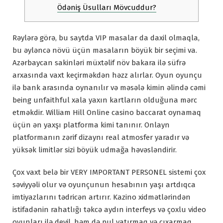
Ödəniş Üsulları Mövcuddur?
Rəylərə görə, bu saytda VIP masalar da daxil olmaqla,
bu əyləncə növü üçün masaların böyük bir seçimi va.
Azərbaycan sakinləri müxtəlif növ bakara ilə süfrə
arxasında vaxt keçirməkdən həzz alırlar. Oyun oyunçu
ilə bank arasında oynanılır və məsələ kimin əlində cəmi
being unfaithful xala yaxın kartların olduğuna mərc
etməkdir. William Hill Online casino baccarat oynamaq
üçün ən yaxşı platforma kimi tanınır. Onlayn
platformanın zərif dizaynı real atmosfer yaradır və
yüksək limitlər sizi böyük udmağa həvəsləndirir.
Çox vaxt belə bir VERY IMPORTANT PERSONEL sistemi çox
səviyyəli olur və oyunçunun hesabının yaşı artdıqca
imtiyazlarını tədricən artırır. Kazino xidmətlərindən
istifadənin rahatlığı təkcə aydın interfeys və çoxlu video
oyunları ilə deyil, həm də pul yatırmaq və çıxarmaq