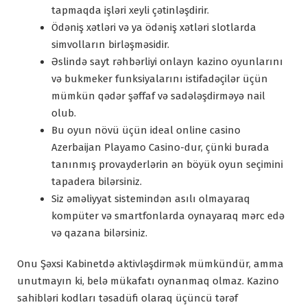
tapmaqda işləri xeyli çətinləşdirir.
Ödəniş xətləri və ya ödəniş xətləri slotlarda
simvolların birləşməsidir.
Əslində sayt rəhbərliyi onlayn kazino oyunlarını
və bukmeker funksiyalarını istifadəçilər üçün
mümkün qədər şəffaf və sadələşdirməyə nail
olub.
Bu oyun növü üçün ideal online casino
Azerbaijan Playamo Casino-dur, çünki burada
tanınmış provayderlərin ən böyük oyun seçimini
tapadera bilərsiniz.
Siz əməliyyat sistemindən asılı olmayaraq
kompüter və smartfonlarda oynayaraq mərc edə
və qazana bilərsiniz.
Onu Şəxsi Kabinetdə aktivləşdirmək mümkündür, amma
unutmayın ki, belə mükafatı oynanmaq olmaz. Kazino
sahibləri kodları təsadüfi olaraq üçüncü tərəf