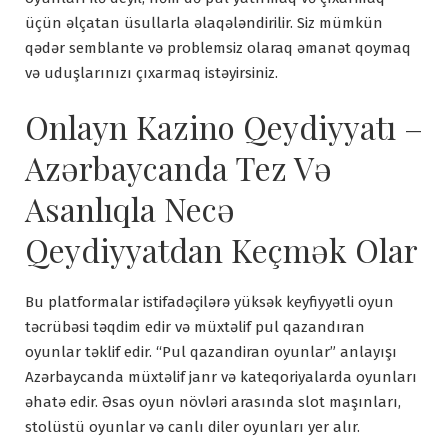
üçün əlçatan üsullarla əlaqələndirilir. Siz mümkün
qədər semblante və problemsiz olaraq əmanət qoymaq
və uduşlarınızı çıxarmaq istəyirsiniz.
Onlayn Kazino Qeydiyyatı –
Azərbaycanda Tez Və
Asanlıqla Necə
Qeydiyyatdan Keçmək Olar
Bu platformalar istifadəçilərə yüksək keyfiyyətli oyun
təcrübəsi təqdim edir və müxtəlif pul qazandıran
oyunlar təklif edir. “Pul qazandiran oyunlar” anlayışı
Azərbaycanda müxtəlif janr və kateqoriyalarda oyunları
əhatə edir. Əsas oyun növləri arasında slot maşınları,
stolüstü oyunlar və canlı diler oyunları yer alır.