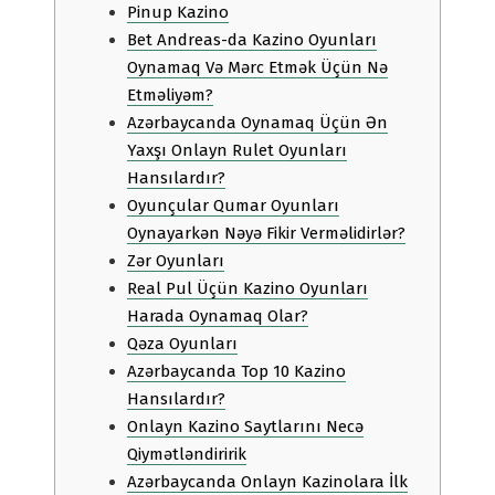
Pinup Kazino
Bet Andreas-da Kazino Oyunları
Oynamaq Və Mərc Etmək Üçün Nə
Etməliyəm?
Azərbaycanda Oynamaq Üçün Ən
Yaxşı Onlayn Rulet Oyunları
Hansılardır?
Oyunçular Qumar Oyunları
Oynayarkən Nəyə Fikir Verməlidirlər?
Zər Oyunları
Real Pul Üçün Kazino Oyunları
Harada Oynamaq Olar?
Qəza Oyunları
Azərbaycanda Top 10 Kazino
Hansılardır?
Onlayn Kazino Saytlarını Necə
Qiymətləndiririk
Azərbaycanda Onlayn Kazinolara İlk