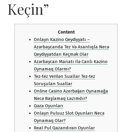
Keçin”
Content
Onlayn Kazino Qeydiyyatı –
Azərbaycanda Tez Və Asanlıqla Necə
Qeydiyyatdan Keçmək Olar
Azərbaycan Manatı Ilə Canlı Kazino
Oynamaq Olarmı?
Tez-tez Verilən Suallar Tez-tez
Soruşulan Suallar
Online Casino Azerbaijan Oynamağa
Necə Başlamaq Lazımdır?
Qəza Oyunları
Onlayn Pulsuz Slot Oyunları Necə
Oynamaq Olar?
Real Pul Qazandıran Oyunlar