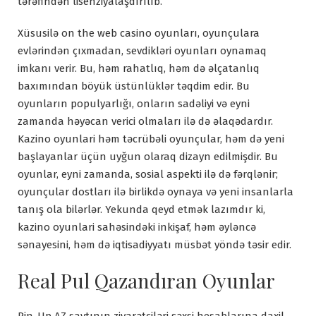
tərəfindən lisenziyalaşdırılıb.
Xüsusilə on the web casino oyunları, oyunçulara
evlərindən çıxmadan, sevdikləri oyunları oynamaq
imkanı verir. Bu, həm rahatlıq, həm də əlçatanlıq
baxımından böyük üstünlüklər təqdim edir. Bu
oyunların populyarlığı, onların sadəliyi və eyni
zamanda həyəcan verici olmaları ilə də əlaqədardır.
Kazino oyunlari həm təcrübəli oyunçular, həm də yeni
başlayanlar üçün uyğun olaraq dizayn edilmişdir. Bu
oyunlar, eyni zamanda, sosial aspekti ilə də fərqlənir;
oyunçular dostları ilə birlikdə oynaya və yeni insanlarla
tanış ola bilərlər. Yekunda qeyd etmək lazımdır ki,
kazino oyunlari sahəsindəki inkişaf, həm əyləncə
sənayesini, həm də iqtisadiyyatı müsbət yöndə təsir edir.
Real Pul Qazandıran Oyunlar