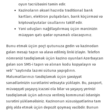
oyun təcrübəsini təmin edir.
Kazinoların əksəri hazırda traditional bank
kartları, elektron pulqabıları, bank köçürməsi və
kriptovalyutalar üsullarını təklif edir.
Yəni uduşları nağdlaşdırmaq üçün mərcinizin
müəyyən qatı qədər oynamalı olacaqsınız.
Bunu etmək üçün poçt qutunuza gedin və kazinodan
gələn mesajı tapın və əlavə edilmiş linki izləyin. Telefon
nömrənizi təsdiqləmək üçün kazino oyunlari Azerbaycan
gələn son SMS-i tapın və alınan kodu kopyalayın və
veb” “saytında lazımi sütuna yapışdırın.
Məlumatlarınızı təsdiqləmək üçün şəxsiyyət
sənədlərinizin surətlərini vebsayta yükləyin. Bu, pasport,
müvəqqəti yaşayış icazəsi ola bilər və yaşayış yerinizi
təsdiqləmək üçün adınıza verilmiş kommunal ödənişin
surətini yükləməlisiniz. Kazinonun xüsusiyyətlərinə tam
giriş əldə etmək üçün depozit qoymaq vacibdir. Bunun