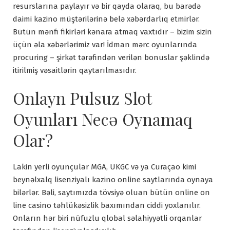
resurslarına paylayır və bir qayda olaraq, bu barədə
daimi kazino müştərilərinə belə xəbərdarlıq etmirlər.
Bütün mənfi fikirləri kənara atmaq vaxtıdır – bizim sizin
üçün əla xəbərlərimiz var! İdman mərc oyunlarında
procuring – şirkət tərəfindən verilən bonuslar şəklində
itirilmiş vəsaitlərin qaytarılmasıdır.
Onlayn Pulsuz Slot
Oyunları Necə Oynamaq
Olar?
Lakin yerli oyunçular MGA, UKGC və ya Curaçao kimi
beynəlxalq lisenziyalı kazino online saytlarında oynaya
bilərlər. Bəli, saytımızda tövsiyə oluan bütün online on
line casino təhlükəsizlik baxımından ciddi yoxlanılır.
Onların hər biri nüfuzlu qlobal səlahiyyətli orqanlar