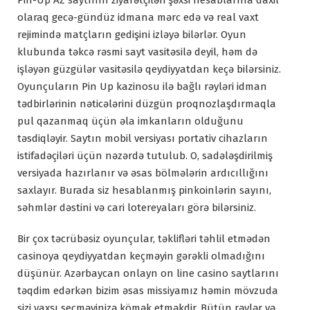
Pin-Up AZ saytının ziyarətçiləri şəxsi hesablarına daxil
olaraq gecə-gündüz idmana mərc edə və real vaxt
rejimində matçların gedişini izləyə bilərlər. Oyun
klubunda təkcə rəsmi sayt vasitəsilə deyil, həm də
işləyən güzgülər vasitəsilə qeydiyyatdan keçə bilərsiniz.
Oyunçuların Pin Up kazinosu ilə bağlı rəyləri idman
tədbirlərinin nəticələrini düzgün proqnozlaşdırmaqla
pul qazanmaq üçün əla imkanların olduğunu
təsdiqləyir. Saytın mobil versiyası portativ cihazların
istifadəçiləri üçün nəzərdə tutulub. O, sadələşdirilmiş
versiyada hazırlanır və əsas bölmələrin ardıcıllığını
saxlayır. Burada siz hesablanmış pinkoinlərin sayını,
səhmlər dəstini və cari lotereyaları görə bilərsiniz.
Bir çox təcrübəsiz oyunçular, təklifləri təhlil etmədən
casinoya qeydiyyatdan keçməyin gərəkli olmadığını
düşünür. Azərbaycan onlayn on line casino saytlarını
təqdim edərkən bizim əsas missiyamız həmin mövzuda
sizi yaxşı seçməyinizə kömək etməkdir. Bütün rəylər və