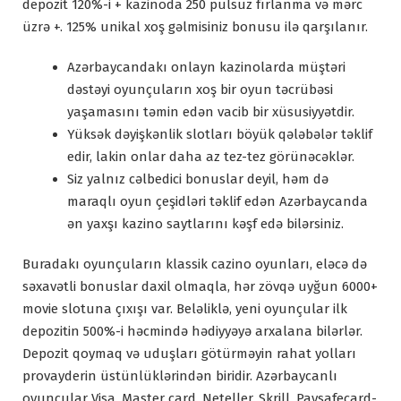
depozit 120%-i + kazinoda 250 pulsuz fırlanma və mərc
üzrə +. 125% unikal xoş gəlmisiniz bonusu ilə qarşılanır.
Azərbaycandakı onlayn kazinolarda müştəri
dəstəyi oyunçuların xoş bir oyun təcrübəsi
yaşamasını təmin edən vacib bir xüsusiyyətdir.
Yüksək dəyişkənlik slotları böyük qələbələr təklif
edir, lakin onlar daha az tez-tez görünəcəklər.
Siz yalnız cəlbedici bonuslar deyil, həm də
maraqlı oyun çeşidləri təklif edən Azərbaycanda
ən yaxşı kazino saytlarını kəşf edə bilərsiniz.
Buradakı oyunçuların klassik cazino oyunları, eləcə də
səxavətli bonuslar daxil olmaqla, hər zövqə uyğun 6000+
movie slotuna çıxışı var. Beləliklə, yeni oyunçular ilk
depozitin 500%-i həcmində hədiyyəyə arxalana bilərlər.
Depozit qoymaq və uduşları götürməyin rahat yolları
provayderin üstünlüklərindən biridir. Azərbaycanlı
oyunçular Visa, Master card, Neteller, Skrill, Paysafecard-