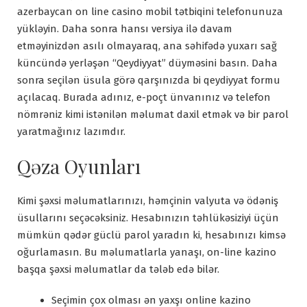
azerbaycan on line casino mobil tətbiqini telefonunuza
yükləyin. Daha sonra hansı versiya ilə davam
etməyinizdən asılı olmayaraq, ana səhifədə yuxarı sağ
küncündə yerləşən “Qeydiyyat” düyməsini basın. Daha
sonra seçilən üsula görə qarşınızda bi qeydiyyat formu
açılacaq. Burada adınız, e-poçt ünvanınız və telefon
nömrəniz kimi istənilən məlumat daxil etmək və bir parol
yaratmağınız lazımdır.
Qəza Oyunları
Kimi şəxsi məlumatlarınızı, həmçinin valyuta və ödəniş
üsullarını seçəcəksiniz. Hesabınızın təhlükəsiziyi üçün
mümkün qədər güclü parol yaradın ki, hesabınızı kimsə
oğurlamasın. Bu məlumatlarla yanaşı, on-line kazino
başqa şəxsi məlumatlar da tələb edə bilər.
Seçimin çox olması ən yaxşı online kazino