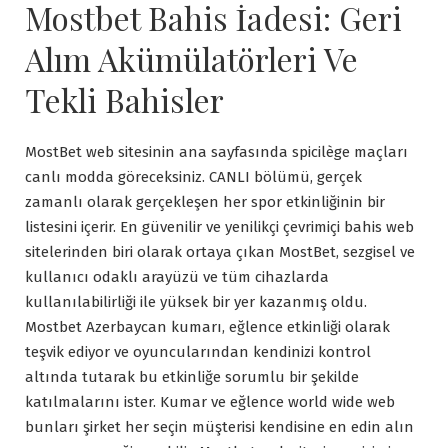
Mostbet Bahis İadesi: Geri
Alım Akümülatörleri Ve
Tekli Bahisler
MostBet web sitesinin ana sayfasında spicilège maçları
canlı modda göreceksiniz. CANLI bölümü, gerçek
zamanlı olarak gerçekleşen her spor etkinliğinin bir
listesini içerir. En güvenilir ve yenilikçi çevrimiçi bahis web
sitelerinden biri olarak ortaya çıkan MostBet, sezgisel ve
kullanıcı odaklı arayüzü ve tüm cihazlarda
kullanılabilirliği ile yüksek bir yer kazanmış oldu.
Mostbet Azerbaycan kumarı, eğlence etkinliği olarak
teşvik ediyor ve oyuncularından kendinizi kontrol
altında tutarak bu etkinliğe sorumlu bir şekilde
katılmalarını ister. Kumar ve eğlence world wide web
bunları şirket her seçin müşterisi kendisine en edin alın