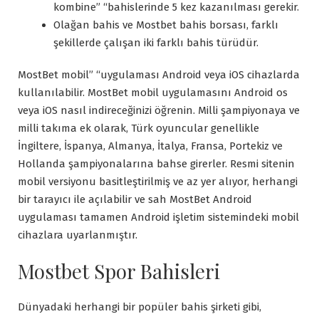
kombine” “bahislerinde 5 kez kazanılması gerekir.
Olağan bahis ve Mostbet bahis borsası, farklı
şekillerde çalışan iki farklı bahis türüdür.
MostBet mobil” “uygulaması Android veya iOS cihazlarda
kullanılabilir. MostBet mobil uygulamasını Android os
veya iOS nasıl indireceğinizi öğrenin. Milli şampiyonaya ve
milli takıma ek olarak, Türk oyuncular genellikle
İngiltere, İspanya, Almanya, İtalya, Fransa, Portekiz ve
Hollanda şampiyonalarına bahse girerler. Resmi sitenin
mobil versiyonu basitleştirilmiş ve az yer alıyor, herhangi
bir tarayıcı ile açılabilir ve sah MostBet Android
uygulaması tamamen Android işletim sistemindeki mobil
cihazlara uyarlanmıştır.
Mostbet Spor Bahisleri
Dünyadaki herhangi bir popüler bahis şirketi gibi,