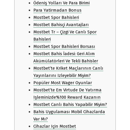
Ödeniş Yolları Ve Para Birimi
Para Yatirmadan Bonus
Mostbet Spor Bahisleri
Mostbet Bahisçi Avantajları
Mostbet Tr – Çizgi Ve Canlı Spor
Bahisleri
Mostbet Spor Bahisleri Borsası
Mostbet Bahis İadesi: Geri Alım
Akümülatörleri Ve Tekli Bahisler
Mostbet’te Kriket Maçlarının Canlı
Yayınlarını Izleyebilir Miyim?
Popüler Most Wager Oyunlar
Mostbet’te Em Virtude De Yatırma
Işleminizde%100 Reward Kazanın
Mostbet Canlı Bahis Yapabilir Miyim?
Bahis Uygulaması Mobil Cihazlarda
Var Mı?
Cihazlar Için Mostbet