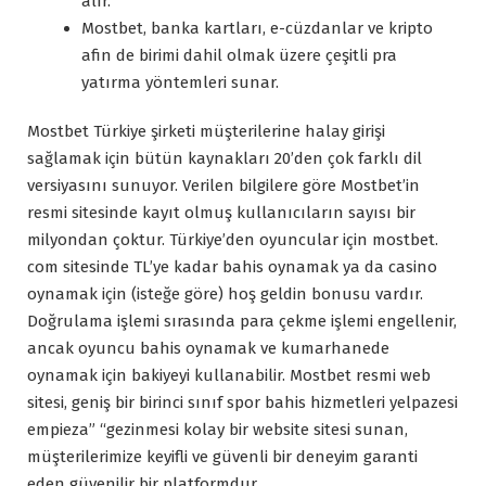
alır.
Mostbet, banka kartları, e-cüzdanlar ve kripto
afin de birimi dahil olmak üzere çeşitli pra
yatırma yöntemleri sunar.
Mostbet Türkiye şirketi müşterilerine halay girişi
sağlamak için bütün kaynakları 20’den çok farklı dil
versiyasını sunuyor. Verilen bilgilere göre Mostbet’in
resmi sitesinde kayıt olmuş kullanıcıların sayısı bir
milyondan çoktur. Türkiye’den oyuncular için mostbet.
com sitesinde TL’ye kadar bahis oynamak ya da casino
oynamak için (isteğe göre) hoş geldin bonusu vardır.
Doğrulama işlemi sırasında para çekme işlemi engellenir,
ancak oyuncu bahis oynamak ve kumarhanede
oynamak için bakiyeyi kullanabilir. Mostbet resmi web
sitesi, geniş bir birinci sınıf spor bahis hizmetleri yelpazesi
empieza” “gezinmesi kolay bir website sitesi sunan,
müşterilerimize keyifli ve güvenli bir deneyim garanti
eden güvenilir bir platformdur.