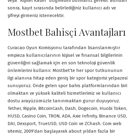
veya “Kişisel Kabin” düğmesini bulmanız gerekir. Bundan
sonra, kayıt sırasında belirlediğiniz kullanıcı adı ve
şifreyi girmeniz istenecektir.
Mostbet Bahisçi Avantajları
Curacao Oyun Komisyonu tarafından lisanslanmıştır
empieza kullanıcılarının kişisel ve finansal bilgilerinin
güvenliğini sağlamak için en son teknoloji güvenlik
önlemlerini kullanır. Mostbet’te her spor tutkununun
ilgi alanına hitap eden geniş bir spor kategorisi yelpazesi
sunuyoruz. Önde gelen spor bahis platformlarından biri
olmaktan ve yüksek kaliteli hizmetlerimiz ve kullanıcı
dostu arayüzümüzle tanınmaktan gurur duyuyoruz.
Tether, Ripple, BitcoinCash, Dash, Dogecoin, Huobi Token,
HUSD, Casino Coin, TRON, ADA, Axie Infinity, Binance USD,
DAI, Dexsport, TrueUSD, USD Coin ve ZChash. Com web
sitemiz, 2009’dan başlayarak about yıldan fazla bir