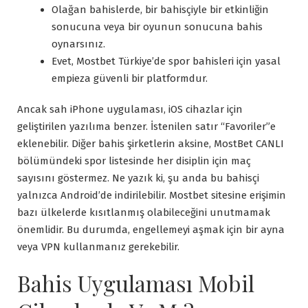
Olağan bahislerde, bir bahisçiyle bir etkinliğin
sonucuna veya bir oyunun sonucuna bahis
oynarsınız.
Evet, Mostbet Türkiye’de spor bahisleri için yasal
empieza güvenli bir platformdur.
Ancak sah iPhone uygulaması, iOS cihazlar için
geliştirilen yazılıma benzer. İstenilen satır “Favoriler”e
eklenebilir. Diğer bahis şirketlerin aksine, MostBet CANLI
bölümündeki spor listesinde her disiplin için maç
sayısını göstermez. Ne yazık ki, şu anda bu bahisçi
yalnızca Android’de indirilebilir. Mostbet sitesine erişimin
bazı ülkelerde kısıtlanmış olabileceğini unutmamak
önemlidir. Bu durumda, engellemeyi aşmak için bir ayna
veya VPN kullanmanız gerekebilir.
Bahis Uygulaması Mobil