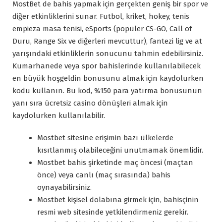
MostBet de bahis yapmak için gerçekten geniş bir spor ve
diğer etkinliklerini sunar. Futbol, ​​kriket, hokey, tenis
empieza masa tenisi, eSports (popüler CS-GO, Call of
Duru, Range Six ve diğerleri mevcuttur), fantezi lig ve at
yarışındaki etkinliklerin sonucunu tahmin edebilirsiniz.
Kumarhanede veya spor bahislerinde kullanılabilecek
en büyük hoşgeldin bonusunu almak için kaydolurken
kodu kullanın. Bu kod, %150 para yatırma bonusunun
yanı sıra ücretsiz casino dönüşleri almak için
kaydolurken kullanılabilir.
Mostbet sitesine erişimin bazı ülkelerde
kısıtlanmış olabileceğini unutmamak önemlidir.
Mostbet bahis şirketinde maç öncesi (maçtan
önce) veya canlı (maç sırasında) bahis
oynayabilirsiniz.
Mostbet kişisel dolabına girmek için, bahisçinin
resmi web sitesinde yetkilendirmeniz gerekir.