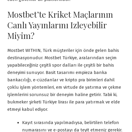
Mostbet’te Kriket Maçlarının
Canlı Yayınlarını Izleyebilir
Miyim?
Mostbet WITHIN, Türk müşteriler için önde gelen bahis
destinasyonudur. Mostbet Türkiye, aralarından seçim
yapabileceğiniz çeşitli spor dalları ile çeşitli bir bahis
deneyimi sunuyor. Basit tasarımı empieza banka
bankacılığı, e-cüzdanlar ve kripto pra birimleri dahil
çoklu işlem yöntemleri, em virtude de yatırma ve çekme
işlemlerini sorunsuz bir deneyim haline getirir. Tabii ki,
bukmeker şirketi Türkiye lirası ile para yatırmak ve elde
etmeyi kabul ediyor.
Kayıt sırasında yapılmadıysa, belirtilen telefon
numarasını ve e-postayı da teyit etmeniz gerekir.