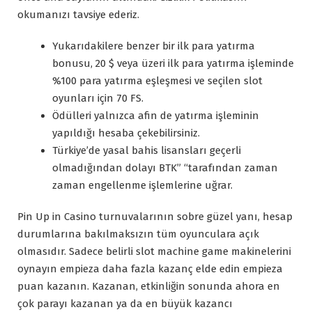
okumanızı tavsiye ederiz.
Yukarıdakilere benzer bir ilk para yatırma
bonusu, 20 $ veya üzeri ilk para yatırma işleminde
%100 para yatırma eşleşmesi ve seçilen slot
oyunları için 70 FS.
Ödülleri yalnızca afin de yatırma işleminin
yapıldığı hesaba çekebilirsiniz.
Türkiye’de yasal bahis lisansları geçerli
olmadığından dolayı BTK” “tarafından zaman
zaman engellenme işlemlerine uğrar.
Pin Up in Casino turnuvalarının sobre güzel yanı, hesap
durumlarına bakılmaksızın tüm oyunculara açık
olmasıdır. Sadece belirli slot machine game makinelerini
oynayın empieza daha fazla kazanç elde edin empieza
puan kazanın. Kazanan, etkinliğin sonunda ahora en
çok parayı kazanan ya da en büyük kazancı