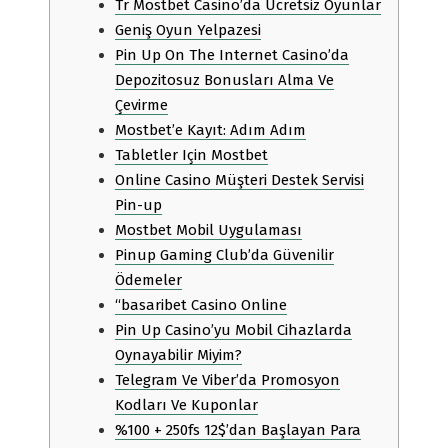
Tr Mostbet Casino’da Ücretsiz Oyunlar
Geniş Oyun Yelpazesi
Pin Up On The Internet Casino’da
Depozitosuz Bonusları Alma Ve
Çevirme
Mostbet’e Kayıt: Adım Adım
Tabletler Için Mostbet
Online Casino Müşteri Destek Servisi
Pin-up
Mostbet Mobil Uygulaması
Pinup Gaming Club’da Güvenilir
Ödemeler
“basaribet Casino Online
Pin Up Casino’yu Mobil Cihazlarda
Oynayabilir Miyim?
Telegram Ve Viber’da Promosyon
Kodları Ve Kuponlar
%100 + 250fs 12$’dan Başlayan Para