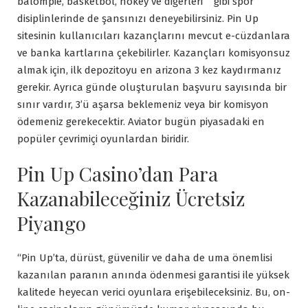
balompié, basketbol, hokey ve diğerleri” “gibi spor
disiplinlerinde de şansınızı deneyebilirsiniz. Pin Up
sitesinin kullanıcıları kazançlarını mevcut e-cüzdanlara
ve banka kartlarına çekebilirler. Kazançları komisyonsuz
almak için, ilk depozitoyu en arizona 3 kez kaydırmanız
gerekir. Ayrıca günde oluşturulan başvuru sayısında bir
sınır vardır, 3’ü aşarsa beklemeniz veya bir komisyon
ödemeniz gerekecektir. Aviator bugün piyasadaki en
popüler çevrimiçi oyunlardan biridir.
Pin Up Casino’dan Para
Kazanabileceğiniz Ücretsiz
Piyango
“Pin Up’ta, dürüst, güvenilir ve daha de uma önemlisi
kazanılan paranın anında ödenmesi garantisi ile yüksek
kalitede heyecan verici oyunlara erişebileceksiniz. Bu, on-