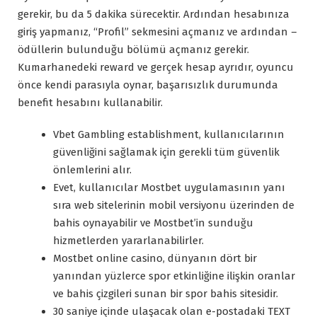
gerekir, bu da 5 dakika sürecektir. Ardından hesabınıza
giriş yapmanız, “Profil” sekmesini açmanız ve ardından –
ödüllerin bulunduğu bölümü açmanız gerekir.
Kumarhanedeki reward ve gerçek hesap ayrıdır, oyuncu
önce kendi parasıyla oynar, başarısızlık durumunda
benefit hesabını kullanabilir.
Vbet Gambling establishment, kullanıcılarının
güvenliğini sağlamak için gerekli tüm güvenlik
önlemlerini alır.
Evet, kullanıcılar Mostbet uygulamasının yanı
sıra web sitelerinin mobil versiyonu üzerinden de
bahis oynayabilir ve Mostbet’in sunduğu
hizmetlerden yararlanabilirler.
Mostbet online casino, dünyanın dört bir
yanından yüzlerce spor etkinliğine ilişkin oranlar
ve bahis çizgileri sunan bir spor bahis sitesidir.
30 saniye içinde ulaşacak olan e-postadaki TEXT