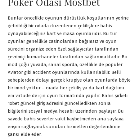
Poker Odası Mostbet
Bunlar öncelikle oyunun dürüstlük koşullarının yerine
getirildiği bir odada düzenlenen çekilişlere bahis
oynayabileceğiniz kart ve masa oyunlarıdır. Bu tür
oyunlar genellikle casinolardan bağımsız ve oyun
sürecini organize eden özel sağlayıcılar tarafından
çevrimiçi kumarhaneler tarafından sağlanmaktadır. Bu
mod çoğu yuvada, sanal sporda, özellikle de popüler
Aviator gibi accident oyunlarında kullanılabilir. Belli
sebeplerden dolayı gerçek krupiye olan oyunlarda böyle
bir imod yoktur – orada her çekiliş ya da kart dağıtımı
em virtude de için oyun formatında yapılır. Bahis şirketi
1xbet güncel giriş adresini güncelledikten sonra
bilgilerini sosyal medya hesabı üzerinden paylaşır. Bu
sayede bahis severler vakit kaybetmeden ana sayfaya
erişim sağlayarak sunulan hizmetleri değerlendirme
şansı elde eder.