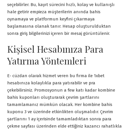
seçebilirler. Bu, kayıt sürecini hızlı, kolay ve kullanışlı
hale getirir empieza müşterilerin anında bahis
oynamaya ve platformun keyfini çıkarmaya
başlamasına olanak tanır. Hesap oluşturulduktan
sonra giriş bilgilerinizi içeren bir mesaj görüntülenir.
Kişisel Hesabınıza Para
Yatırma Yöntemleri
E- cüzdan olarak hizmet veren bu firma ile 1xbet
hesabınıza kolaylıkla para yatırabilir ve pra
çekebilirsiniz. Promosyonun a few katı kadar kombine
bahis kuponları oluşturarak çevrim şartlarını
tamamlamanız mümkün olacak. Her kombine bahis
kuponu 3 ve üzerinde etkinlikten oluşmalıdır. Çevrim
şartlarını 1 ay içerisinde tamamladıktan sonra para
çekme sayfası üzerinden elde ettiğiniz kazancı rahatlıkla