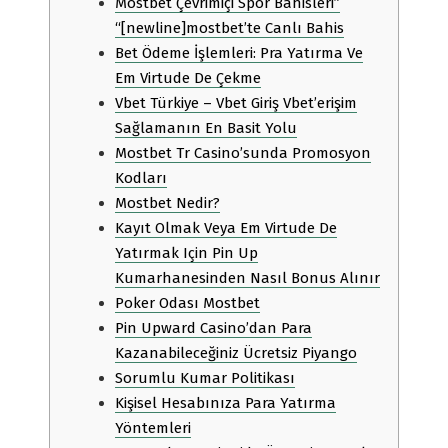
Mostbet Çevrimiçi Spor Bahisleri”
“[newline]mostbet’te Canlı Bahis
Bet Ödeme İşlemleri: Pra Yatırma Ve
Em Virtude De Çekme
Vbet Türkiye – Vbet Giriş Vbet’erişim
Sağlamanın En Basit Yolu
Mostbet Tr Casino’sunda Promosyon
Kodları
Mostbet Nedir?
Kayıt Olmak Veya Em Virtude De
Yatırmak Için Pin Up
Kumarhanesinden Nasıl Bonus Alınır
Poker Odası Mostbet
Pin Upward Casino’dan Para
Kazanabileceğiniz Ücretsiz Piyango
Sorumlu Kumar Politikası
Kişisel Hesabınıza Para Yatırma
Yöntemleri