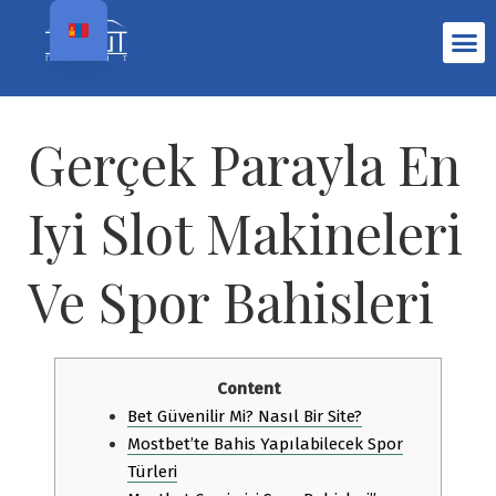
Gerçek Parayla En
Iyi Slot Makineleri
Ve Spor Bahisleri
Content
Bet Güvenilir Mi? Nasıl Bir Site?
Mostbet’te Bahis Yapılabilecek Spor
Türleri