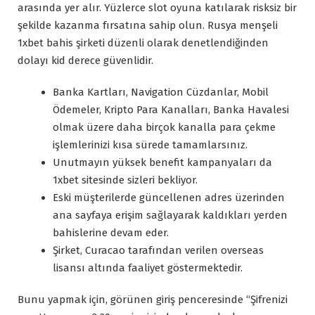
arasında yer alır. Yüzlerce slot oyuna katılarak risksiz bir
şekilde kazanma fırsatına sahip olun. Rusya menşeli
1xbet bahis şirketi düzenli olarak denetlendiğinden
dolayı kid derece güvenlidir.
Banka Kartları, Navigation Cüzdanlar, Mobil
Ödemeler, Kripto Para Kanalları, Banka Havalesi
olmak üzere daha birçok kanalla para çekme
işlemlerinizi kısa sürede tamamlarsınız.
Unutmayın yüksek benefit kampanyaları da
1xbet sitesinde sizleri bekliyor.
Eski müşterilerde güncellenen adres üzerinden
ana sayfaya erişim sağlayarak kaldıkları yerden
bahislerine devam eder.
Şirket, Curacao tarafından verilen overseas
lisansı altında faaliyet göstermektedir.
Bunu yapmak için, görünen giriş penceresinde “Şifrenizi