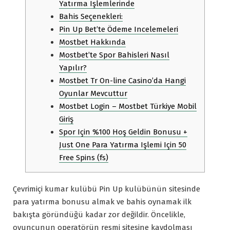
Yatırma Işlemlerinde
Bahis Seçenekleri:
Pin Up Bet’te Ödeme Incelemeleri
Mostbet Hakkında
Mostbet’te Spor Bahisleri Nasıl
Yapılır?
Mostbet Tr On-line Casino’da Hangi
Oyunlar Mevcuttur
Mostbet Login – Mostbet Türkiye Mobil
Giriş
Spor Için %100 Hoş Geldin Bonusu +
Just One Para Yatırma Işlemi Için 50
Free Spins (fs)
Çevrimiçi kumar kulübü Pin Up kulübünün sitesinde
para yatırma bonusu almak ve bahis oynamak ilk
bakışta göründüğü kadar zor değildir. Öncelikle,
oyuncunun operatörün resmi sitesine kaydolması