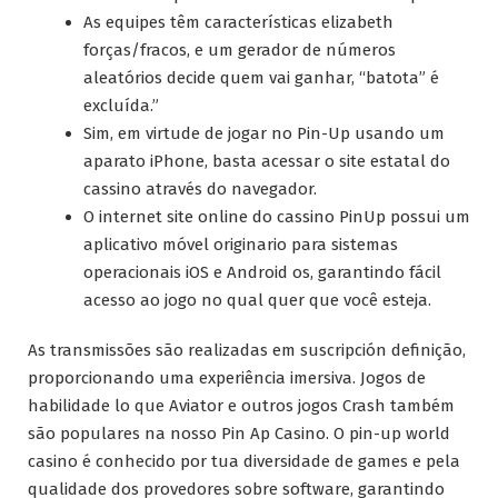
As equipes têm características elizabeth
forças/fracos, e um gerador de números
aleatórios decide quem vai ganhar, “batota” é
excluída.”
Sim, em virtude de jogar no Pin-Up usando um
aparato iPhone, basta acessar o site estatal do
cassino através do navegador.
O internet site online do cassino PinUp possui um
aplicativo móvel originario para sistemas
operacionais iOS e Android os, garantindo fácil
acesso ao jogo no qual quer que você esteja.
As transmissões são realizadas em suscripción definição,
proporcionando uma experiência imersiva. Jogos de
habilidade lo que Aviator e outros jogos Crash também
são populares na nosso Pin Ap Casino. O pin-up world
casino é conhecido por tua diversidade de games e pela
qualidade dos provedores sobre software, garantindo