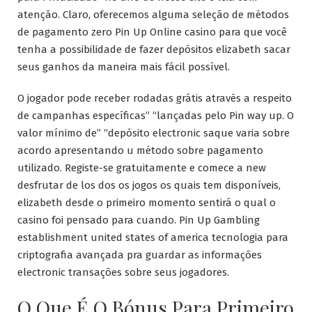
atenção. Claro, oferecemos alguma seleção de métodos
de pagamento zero Pin Up Online casino para que você
tenha a possibilidade de fazer depósitos elizabeth sacar
seus ganhos da maneira mais fácil possível.
O jogador pode receber rodadas grátis através a respeito
de campanhas específicas” “lançadas pelo Pin way up. O
valor mínimo de” “depósito electronic saque varia sobre
acordo apresentando u método sobre pagamento
utilizado. Registe-se gratuitamente e comece a new
desfrutar de los dos os jogos os quais tem disponíveis,
elizabeth desde o primeiro momento sentirá o qual o
casino foi pensado para cuando. Pin Up Gambling
establishment united states of america tecnologia para
criptografia avançada pra guardar as informações
electronic transações sobre seus jogadores.
O Que É O Bónus Para Primeiro