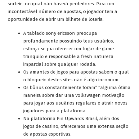
sorteio, no qual não haverá perdedores. Para um
incontestável número de apostas, o jogador tem a
oportunidade de abrir um bilhete de loteria.
A tablado sony ericsson preocupa
profundamente possuindo teus usuários,
esforça-se pra oferecer um lugar de game
tranquilo e responsable a fresh natureza
imparcial sobre qualquer rodada.
Os amantes de jogos para apostas sabem o qual
o bloqueio destes sites não é algo incomum.
Os bônus constantemente foram” “alguma ótima
maneira sobre dar uma volkswagen motivação
para jogar aos usuários regulares e atrair novos
jogadores para a plataforma.
Na plataforma Pin Upwards Brasil, além dos
jogos de cassino, oferecemos uma extensa seção
de apostas esportivas.