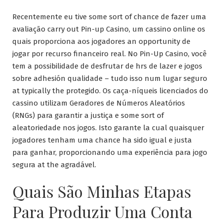
Recentemente eu tive some sort of chance de fazer uma
avaliação carry out Pin-up Casino, um cassino online os
quais proporciona aos jogadores an opportunity de
jogar por recurso financeiro real. No Pin-Up Casino, você
tem a possibilidade de desfrutar de hrs de lazer e jogos
sobre adhesión qualidade – tudo isso num lugar seguro
at typically the protegido. Os caça-níqueis licenciados do
cassino utilizam Geradores de Números Aleatórios
(RNGs) para garantir a justiça e some sort of
aleatoriedade nos jogos. Isto garante la cual quaisquer
jogadores tenham uma chance ha sido igual e justa
para ganhar, proporcionando uma experiência para jogo
segura at the agradável.
Quais São Minhas Etapas
Para Produzir Uma Conta