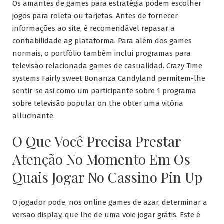
Os amantes de games para estratégia podem escolher
jogos para roleta ou tarjetas. Antes de fornecer
informações ao site, é recomendável repasar a
confiabilidade ag plataforma. Para além dos games
normais, o portfólio também inclui programas para
televisão relacionada games de casualidad. Crazy Time
systems Fairly sweet Bonanza Candyland permitem-lhe
sentir-se asi como um participante sobre 1 programa
sobre televisão popular on the obter uma vitória
allucinante.
O Que Você Precisa Prestar
Atenção No Momento Em Os
Quais Jogar No Cassino Pin Up
O jogador pode, nos online games de azar, determinar a
versão display, que lhe de uma voie jogar grátis. Este é