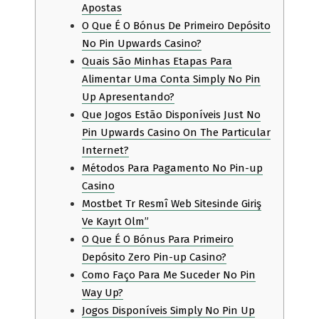
Apostas
O Que É O Bónus De Primeiro Depósito
No Pin Upwards Casino?
Quais São Minhas Etapas Para
Alimentar Uma Conta Simply No Pin
Up Apresentando?
Que Jogos Estão Disponíveis Just No
Pin Upwards Casino On The Particular
Internet?
Métodos Para Pagamento No Pin-up
Casino
Mostbet Tr Resmî Web Sitesinde Giriş
Ve Kayıt Olm”
O Que É O Bónus Para Primeiro
Depósito Zero Pin-up Casino?
Como Faço Para Me Suceder No Pin
Way Up?
Jogos Disponíveis Simply No Pin Up