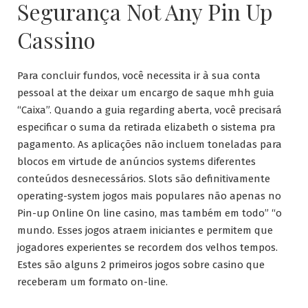
Segurança Not Any Pin Up
Cassino
Para concluir fundos, você necessita ir à sua conta
pessoal at the deixar um encargo de saque mhh guia
“Caixa”. Quando a guia regarding aberta, você precisará
especificar o suma da retirada elizabeth o sistema pra
pagamento. As aplicações não incluem toneladas para
blocos em virtude de anúncios systems diferentes
conteúdos desnecessários. Slots são definitivamente
operating-system jogos mais populares não apenas no
Pin-up Online On line casino, mas também em todo” “o
mundo. Esses jogos atraem iniciantes e permitem que
jogadores experientes se recordem dos velhos tempos.
Estes são alguns 2 primeiros jogos sobre casino que
receberam um formato on-line.