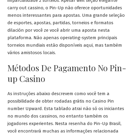
imparcialidade 2 sorteios. Apesar weil seção elegante
carry out cassino, o Pin-Up não oferece oportunidades
menos interessantes para apostas. Uma grande seleção
de esportes, apostas, partidas, torneios e formatos
dilación por você ze você abrir uma aposta nesta
plataforma. Não apenas operating-system principais
torneios mundiais estão disponíveis aqui, mas também
vários amistosos locais.
Métodos De Pagamento No Pin-
up Casino
As instruções abaixo descrevem como você tem a
possibilidade de obter rodadas grátis no Casino Pin
number Upward. Esta tablado atrai não só os iniciantes
no mundo dos cassinos, no entanto também os
jogadores experientes. Nesta resenha do Pin-Up Brasil,
você encontrará muchas as informações relacionada