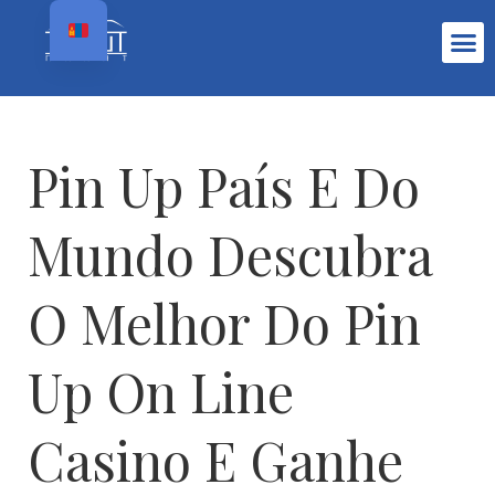
Pin Up País E Do
Mundo Descubra
O Melhor Do Pin
Up On Line
Casino E Ganhe