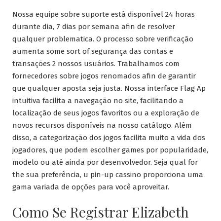
Nossa equipe sobre suporte está disponível 24 horas
durante dia, 7 dias por semana afin de resolver
qualquer problematica. O processo sobre verificação
aumenta some sort of segurança das contas e
transações 2 nossos usuários. Trabalhamos com
fornecedores sobre jogos renomados afin de garantir
que qualquer aposta seja justa. Nossa interface Flag Ap
intuitiva facilita a navegação no site, facilitando a
localização de seus jogos favoritos ou a exploração de
novos recursos disponíveis na nosso catálogo. Além
disso, a categorização dos jogos facilita muito a vida dos
jogadores, que podem escolher games por popularidade,
modelo ou até ainda por desenvolvedor. Seja qual for
the sua preferência, u pin-up cassino proporciona uma
gama variada de opções para você aproveitar.
Como Se Registrar Elizabeth