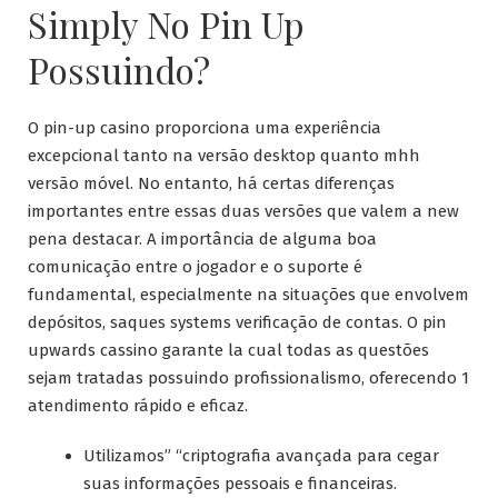
Simply No Pin Up
Possuindo?
O pin-up casino proporciona uma experiência
excepcional tanto na versão desktop quanto mhh
versão móvel. No entanto, há certas diferenças
importantes entre essas duas versões que valem a new
pena destacar. A importância de alguma boa
comunicação entre o jogador e o suporte é
fundamental, especialmente na situações que envolvem
depósitos, saques systems verificação de contas. O pin
upwards cassino garante la cual todas as questões
sejam tratadas possuindo profissionalismo, oferecendo 1
atendimento rápido e eficaz.
Utilizamos” “criptografia avançada para cegar
suas informações pessoais e financeiras.