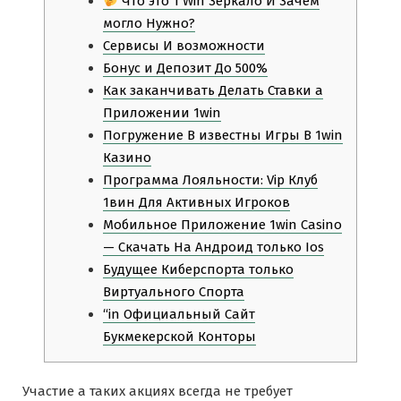
Что это 1 Win Зеркало И Зачем
могло Нужно?
Сервисы И возможности
Бонус и Депозит До 500%
Как заканчивать Делать Ставки а
Приложении 1win
Погружение В известны Игры В 1win
Казино
Программа Лояльности: Vip Клуб
1вин Для Активных Игроков
Мобильное Приложение 1win Casino
— Скачать На Андроид только Ios
Б͏удущее Киберспо͏рта только
Виртуального Спорта
“in Официальный Сайт
Букмекерской Конторы
Участие а таких акциях всегда не требует