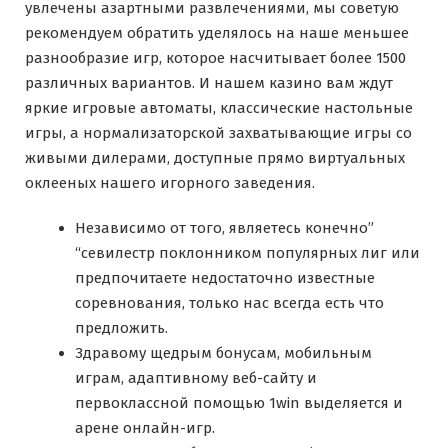
увлечены азартными развлечениями, мы советую
рекомендуем обратить уделялось на наше меньшее
разнообразие игр, которое насчитывает более 1500
различных вариантов. И нашем казино вам ждут
яркие игровые автоматы, классические настольные
игры, а нормализаторской захватывающие игры со
живыми дилерами, доступные прямо виртуальных
оклееных нашего игорного заведения.
Независимо от того, являетесь конечно”
“севилестр поклонником популярных лиг или
предпочитаете недостаточно известные
соревнования, только нас всегда есть что
предложить.
Здравому щедрым бонусам, мобильным
играм, адаптивному веб-сайту и
первоклассной помощью 1win выделяется и
арене онлайн-игр.