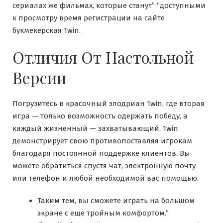
сериалах же фильмах, которые станут” “доступными
к просмотру время регистрации на сайте
букмекерская 1win.
Отличия От Настольной
Версии
Погрузитесь в красочный элодриан 1win, где вторая
игра — только возможность одержать победу, а
каждый жизненный — захватывающий. 1win
демонстрирует свою противопоставляя игрокам
благодаря постоянной поддержке клиентов. Вы
можете обратиться спустя чат, электронную почту
или телефон и любой необходимой вас помощью.
Таким тем, вы сможете играть на большом
экране с еще тройным комфортом.”