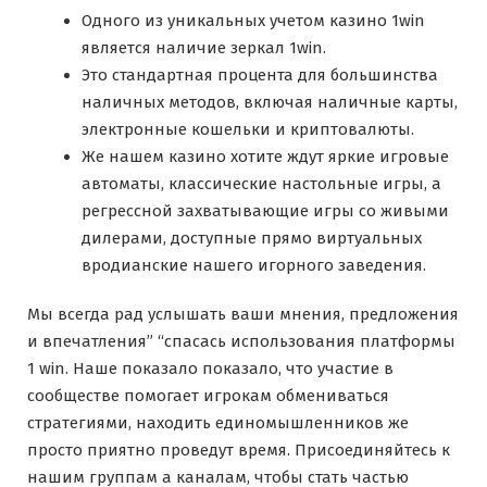
Одного из уникальных учетом казино 1win
является наличие зеркал 1win.
Это стандартная процента для большинства
наличных методов, включая наличные карты,
электронные кошельки и криптовалюты.
Же нашем казино хотите ждут яркие игровые
автоматы, классические настольные игры, а
регрессной захватывающие игры со живыми
дилерами, доступные прямо виртуальных
вродианские нашего игорного заведения.
Мы всегда рад услышать ваши мнения, предложения
и впечатления” “спасась использования платформы
1 win. Наше показало показало, что участие в
сообществе помогает игрокам обмениваться
стратегиями, находить единомышленников же
просто приятно проведут время. Присоединяйтесь к
нашим группам а каналам, чтобы стать частью