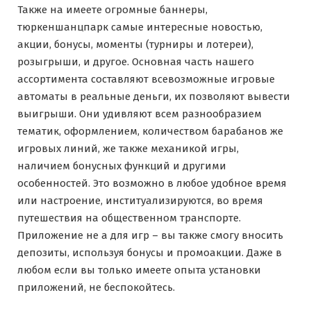
Также на имеете огромные баннеры,
тюркеншанцпарк самые интересные новостью,
акции, бонусы, моменты (турниры и лотереи),
розыгрыши, и другое. Основная часть нашего
ассортимента составляют всевозможные игровые
автоматы в реальные деньги, их позволяют вывести
выигрыши. Они удивляют всем разнообразием
тематик, оформлением, количеством барабанов же
игровых линий, же также механикой игры,
наличием бонусных функций и другими
особенностей. Это возможно в любое удобное время
или настроение, институализируются, во время
путешествия на общественном транспорте.
Приложение не а для игр – вы также смогу вносить
депозиты, используя бонусы и промоакции. Даже в
любом если вы только имеете опыта установки
приложений, не беспокойтесь.