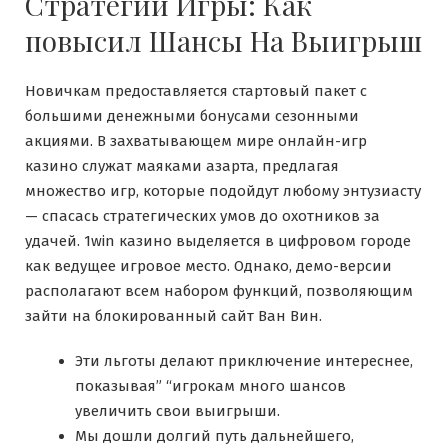
Стратегии Игры: Как
повысил Шансы На Выиг͏рыш
Новичкам предоставляется стартовый пакет с
большими денежными бонусами сезонными
акциями. В захватывающем мире онлайн-игр
казино служат маяками азарта, предлагая
множество игр, которые подойдут любому энтузиасту
— спасась стратегических умов до охотников за
удачей. 1win казино выделяется в цифровом городе
как ведущее игровое место. Однако, демо-версии
располагают всем набором функций, позволяющим
зайти на блокированный сайт Ван Вин.
Эти льготы делают приключение интереснее,
показывая” “игрокам много шансов
увеличить свои выигрыши.
Мы дошли долгий путь дальнейшего,