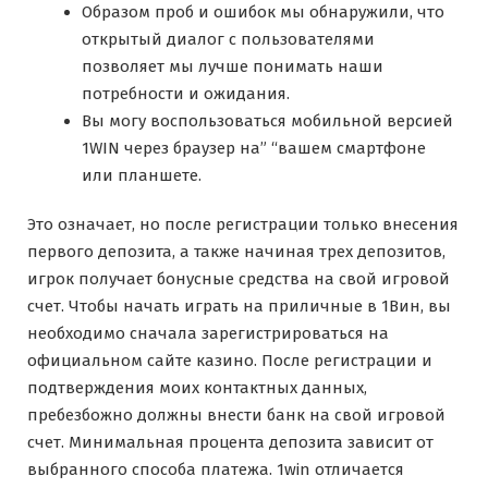
Образом проб и ошибок мы обнаружили, что
открытый диалог с пользователями
позволяет мы лучше понимать наши
потребности и ожидания.
Вы могу воспользоваться мобильной версией
1WIN через браузер на” “вашем смартфоне
или планшете.
Это означает, но после регистрации только внесения
первого депозита, а также начиная трех депозитов,
игрок получает бонусные средства на свой игровой
счет. Чтобы начать играть на приличные в 1Вин, вы
необходимо сначала зарегистрироваться на
официальном сайте казино. После регистрации и
подтверждения моих контактных данных,
пребезбожно должны внести банк на свой игровой
счет. Минимальная процента депозита зависит от
выбранного способа платежа. 1win отличается