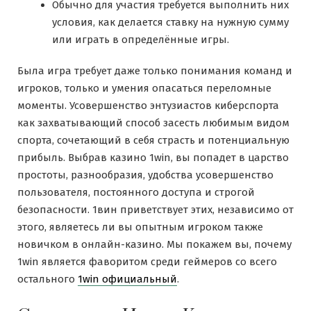
О͏бычно для участия требуется выполнить͏ них
условия, как делается ставку ͏на нужную сумму
или͏ играть в определённые͏ игры.
Была игра требует даже только понимания команд и
игроков, только и умения опасаться переломные
моменты. Усовершенство энтузиастов киберспорта
как захватывающий способ засесть любимым видом
спорта, сочетающий в себя страсть и потенциальную
прибыль. Выбрав казино 1win, вы попадет в царство
простоты, разнообразия, удобства усовершенство
пользователя, постоянного доступа и строгой
безопасности. 1вин приветствует этих, независимо от
этого, являетесь ли вы опытным игроком также
новичком в онлайн-казино. Мы покажем вы, почему
1win является фаворитом среди геймеров со всего
остального
1win официальный
.