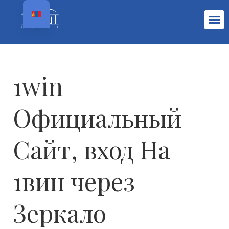
1win
Официальный
Сайт, вход На
1вин через
Зеркало