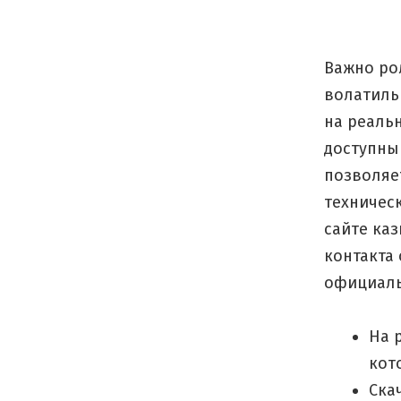
Важно рол
волатиль
на реаль
доступны
позволяе
техничес
сайте ка
контакта 
официаль
На 
кот
Ска