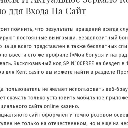
о ддя Входа На Сайт
тоит помнить, что результаты вращений всегда сл
тируют постоянные выигрыши. Бездепозитный бон
o чаще всего представлен в также бесплатных спи
но ввести его же профиле («Мои бонусы и наград
вать. Эксклюзивный код SPIN100FREE на бездеп в 
в для Kent casino вы можете найти в разделе Пр
да пользователь не желает использовать веб-брау
ет скачать только установить мобильное приложе
циального сайта online казино.
циального сайт оформлен и темно розовом осве
тупен не только на отечественном, но и еще на не