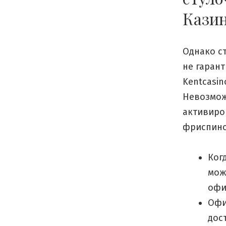
Казин
Однако с
не гаран
Kentcasin
Невозмож
активиро
фриспино
Ког
мож
офи
Офи
дос