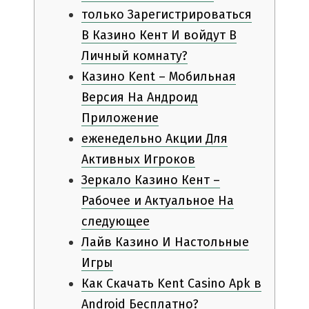
только Зарегистрироваться
В Казино Кент И войдут В
Личный комнату?
Казино Kent – Мобильная
Версия На Андроид
Приложение
еженедельно Акции Для
Активных Игроков
Зеркало Казино Кент –
Рабочее и Актуальное На
следующее
Лайв Казино И Настольные
Игры
Как Скачать Kent Casino Apk в
Android Бесплатно?