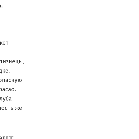
.
жет
лизнецы,
дке.
зопасную
расао.
луба
ность же
ент