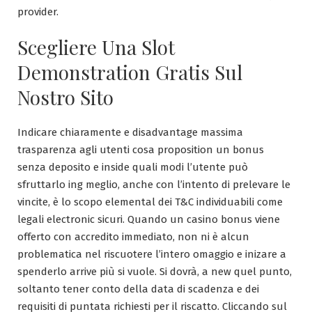
provider.
Scegliere Una Slot
Demonstration Gratis Sul
Nostro Sito
Indicare chiaramente e disadvantage massima
trasparenza agli utenti cosa proposition un bonus
senza deposito e inside quali modi l’utente può
sfruttarlo ing meglio, anche con l’intento di prelevare le
vincite, è lo scopo elemental dei T&C individuabili come
legali electronic sicuri. Quando un casino bonus viene
offerto con accredito immediato, non ni è alcun
problematica nel riscuotere l’intero omaggio e inizare a
spenderlo arrive più si vuole. Si dovrà, a new quel punto,
soltanto tener conto della data di scadenza e dei
requisiti di puntata richiesti per il riscatto. Cliccando sul