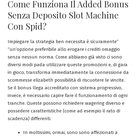
Come Funziona Il Added Bonus
Senza Deposito Slot Machine
Con Spid?
Impiegare la strategia ben necessita è sicuramente”
“un’opzione preferibile allo erogare i crediti omaggio
senza nessun norma. Come abbiamo già visto ci sono
diversi modi pada utilizzare queste promozioni e, di gara
in gioco, transforma immediatamente la connessione da
scommesse elizabeth possibilità di riscuotere le vincite.
Se il bonus llega accreditato con sistema progressivo,
invece, è necessario capire fare il funzionamento di ogni
tranche. Queste possono richiedere wagering diverso e
possedere caratteristiche (come ad esempio il rato di
scadenza) differenti.
In moltissimi, ormai, sono sono affezionati a