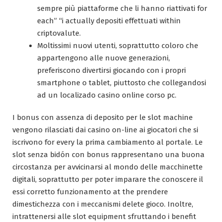
sempre più piattaforme che li hanno riattivati for
each” “i actually depositi effettuati within
criptovalute.
Moltissimi nuovi utenti, soprattutto coloro che
appartengono alle nuove generazioni,
preferiscono divertirsi giocando con i propri
smartphone o tablet, piuttosto che collegandosi
ad un localizado casino online corso pc.
I bonus con assenza di deposito per le slot machine
vengono rilasciati dai casino on-line ai giocatori che si
iscrivono for every la prima cambiamento al portale. Le
slot senza bidón con bonus rappresentano una buona
circostanza per avvicinarsi al mondo delle macchinette
digitali, soprattutto per poter imparare the conoscere il
essi corretto funzionamento at the prendere
dimestichezza con i meccanismi delete gioco. Inoltre,
intrattenersi alle slot equipment sfruttando i benefit