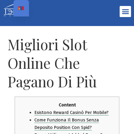
Migliori Slot
Online Che
Pagano Di Più
Content
Esistono Reward Casinò Per Mobile?
Come Funziona Il Bonus Senza
Deposito Position Con Spid?