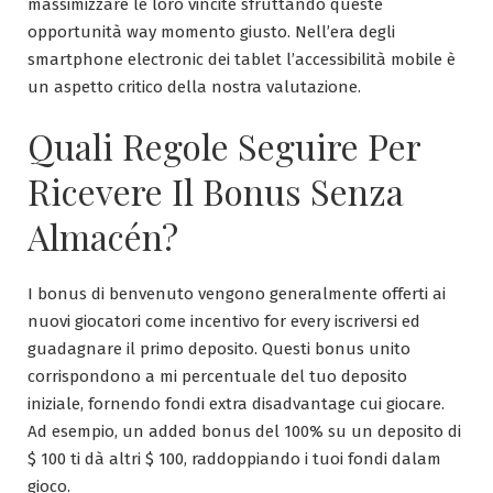
massimizzare le loro vincite sfruttando queste
opportunità way momento giusto. Nell’era degli
smartphone electronic dei tablet l’accessibilità mobile è
un aspetto critico della nostra valutazione.
Quali Regole Seguire Per
Ricevere Il Bonus Senza
Almacén?
I bonus di benvenuto vengono generalmente offerti ai
nuovi giocatori come incentivo for every iscriversi ed
guadagnare il primo deposito. Questi bonus unito
corrispondono a mi percentuale del tuo deposito
iniziale, fornendo fondi extra disadvantage cui giocare.
Ad esempio, un added bonus del 100% su un deposito di
$ 100 ti dà altri $ 100, raddoppiando i tuoi fondi dalam
gioco.