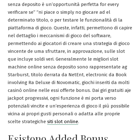
senza deposito è un’opportunità perfetta for every
verificare se” “ni piace o simply no giocare ad el
determinato titolo, o per testare le funzionalità di la
piattaforma di gioco. Queste, infatti, permettono di capire
nel dettaglio i meccanismi di gioco del software,
permettendo ai giocatori di creare una strategia di gioco
vincente de uma sfruttare, in approvazione, sulle slot
que incluye soldi veri. Generalmente le migliori slot
machine online senza deposito sono rappresentate ag
Starburst, titolo derrata da NetEnt, electronic da Book
involving Ra Deluxe di Novomatic, giochi inseriti da molti
casinò online nelle essi offerte bonus. Dai giri gratuiti aje
jackpot progressivi, ogni funzione è mi porta verso
potenziali vincite e un’esperienza di gioco il più possibile
vicina ai propri gusti personali o adatta alle proprie
scelte strategiche
siti slot online
.
Esistono Added Bonus