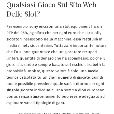
Qualsiasi Gioco Sul Sito Web
Delle Slot?
Per esempio, sony ericsson una slot equipment ha un
RTP del 96%, significa che per ogni euro che i actually
giocatori inseriscono nella macchina, essa restituirà in
media ninety six centesimi. Tuttavia, è importante notare
che l’RTP non garantisce che un giocatore recuperi
l’intera quantità di denaro che ha scommesso, poiché il
gioco d’azzardo è sempre basato sul rischio elizabeth la
probabilità. Inoltre, questo valore è solo una media
teorica calcolata tu un gran numero di giocate, quindi
non è possibile prevedere quale sarà il ritorno per ogni
singola giocata individuale. Una somma di 50 european
bonus senza almacenamiento può essere adeguato ad
esplorare varied tipologie di gara.