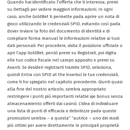
Quando hai identificato l’offerta che ti interessa, premi
su Dettagli per vedere maggiori informazioni. In ogni
caso, anche GoldBet ti permette pada aprire un nota di
gioco utilizzando le credenziali SPID, evitando così pada
dover inviare la foto del documento di identità e di
compilare forma manual le informazioni relative ai tuoi
dati personali. Per procedere, visita il posizione ufficiale o
apri l’app GoldBet, perciò premi su Registrati, poi digita
elle tuo codice fiscale nel campo apposito e premi su
Avanti. Se desideri registrarti tramite SPID, seleziona,
quindi Entra con SPID at the inserisci le tue credenziali,
come ti ho spiegato nel capitolo precedente. Giunti quasi
alla fine del nostro articolo, sembra appropriato
restringere i punti più importanti relativi aje bonus senza
almacenamiento offerti dai casinò. L’idea di individuare
una lista di punti di efficacia e debolezze pada queste
promozioni sembra – a questa” “autrice – uno dei modi
più ottimi per avere direttamente le principali proprietà