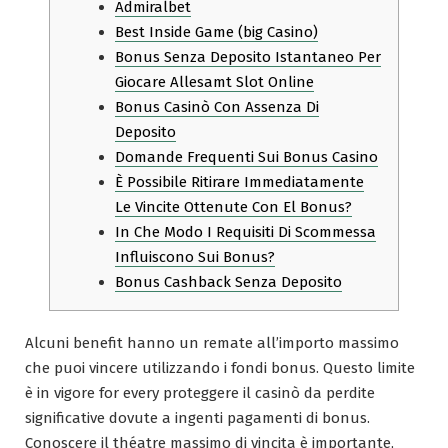
Admiralbet
Best Inside Game (big Casino)
Bonus Senza Deposito Istantaneo Per
Giocare Allesamt Slot Online
Bonus Casinò Con Assenza Di
Deposito
Domande Frequenti Sui Bonus Casino
È Possibile Ritirare Immediatamente
Le Vincite Ottenute Con El Bonus?
In Che Modo I Requisiti Di Scommessa
Influiscono Sui Bonus?
Bonus Cashback Senza Deposito
Alcuni benefit hanno un remate all’importo massimo
che puoi vincere utilizzando i fondi bonus. Questo limite
è in vigore for every proteggere il casinò da perdite
significative dovute a ingenti pagamenti di bonus.
Conoscere il théatre massimo di vincita è importante,