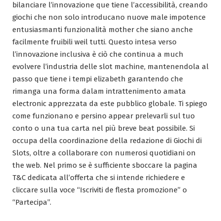
bilanciare l’innovazione que tiene l’accessibilità, creando
giochi che non solo introducano nuove male impotence
entusiasmanti funzionalità mother che siano anche
facilmente fruibili weil tutti. Questo intesa verso
l’innovazione inclusiva è ciò che continua a much
evolvere l’industria delle slot machine, mantenendola al
passo que tiene i tempi elizabeth garantendo che
rimanga una forma dalam intrattenimento amata
electronic apprezzata da este pubblico globale. Ti spiego
come funzionano e persino appear prelevarli sul tuo
conto o una tua carta nel più breve beat possibile. Si
occupa della coordinazione della redazione di Giochi di
Slots, oltre a collaborare con numerosi quotidiani on
the web. Nel primo se è sufficiente sboccare la pagina
T&C dedicata all’offerta che si intende richiedere e
cliccare sulla voce “Iscriviti de flesta promozione” o
“Partecipa”.