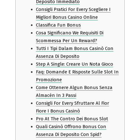
Deposito Immediato
Consigli Pratici For Every Scegliere I
Migliori Bonus Casino Online
Classifica Fun Bonus
Cosa Significano We Requisiti Di
Scommessa Per Un Reward?
Tutti I Tipi Dalam Bonus Casinò Con
Assenza Di Deposito
Step A Single: Creare Un Nota Gioco
Faq: Domande E Risposte Sulle Slot In
Promozione
Come Ottenere Algun Bonus Senza
Almacén In 3 Passi
Consigli For Every Sfruttare Al Fior
Fiore I Bonus Casinò
Pro At The Contro Dei Bonus Slot
Quali Casinò Offrono Bonus Con
Assenza Di Deposito Con Spid?