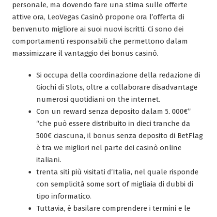
personale, ma dovendo fare una stima sulle offerte
attive ora, LeoVegas Casinò propone ora l’offerta di
benvenuto migliore ai suoi nuovi iscritti. Ci sono dei
comportamenti responsabili che permettono dalam
massimizzare il vantaggio dei bonus casinò.
Si occupa della coordinazione della redazione di
Giochi di Slots, oltre a collaborare disadvantage
numerosi quotidiani on the internet.
Con un reward senza deposito dalam 5. 000€”
“che può essere distribuito in dieci tranche da
500€ ciascuna, il bonus senza deposito di BetFlag
è tra we migliori nel parte dei casinò online
italiani.
trenta siti più visitati d’Italia, nel quale risponde
con semplicità some sort of migliaia di dubbi di
tipo informatico.
Tuttavia, è basilare comprendere i termini e le