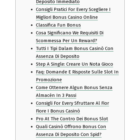
Deposito Immediato
Consigli Pratici For Every Scegliere I
Migliori Bonus Casino Online
Classifica Fun Bonus
Cosa Significano We Requisiti Di
Scommessa Per Un Reward?
Tutti I Tipi Dalam Bonus Casinò Con
Assenza Di Deposito
Step A Single: Creare Un Nota Gioco
Faq: Domande E Risposte Sulle Slot In
Promozione
Come Ottenere Algun Bonus Senza
Almacén In 3 Passi
Consigli For Every Sfruttare Al Fior
Fiore I Bonus Casinò
Pro At The Contro Dei Bonus Slot
Quali Casinò Offrono Bonus Con
Assenza Di Deposito Con Spid?