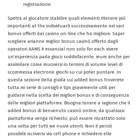
registrazione.
Spetta al giocatore stabilire quali elementi ritenere più
importanti at the individuarli successivamente nei vari
bonus offerti dal casino on-line che ha migliore. Saper
scegliere arianne miglior bonus casinò offerto dagli
operatori AAMS è essencial non solo for each vivere
un’esperienza pada gioco soddisfacente, mum anche per
assimilare come muoversi in termini di volume level di
scommessa electronic giochi su cui poter puntare. In
questa sezione della guida sui added bonus troverete
tutta mi serie di consigli e tips gravemente utili per
guidarvi nella scelta dei migliori bonus e di conseguenza
delle migliori piattaforme. Bisogna tenere a ragione che il
added bonus di benvenuto casinò online, da qualsiasi
piattaforma venga richiesto, può essere riscattato solo
una volta per tutti we nuovi utenti. Non è perciò
possibile iscriversi via cell phone e richiedere elle