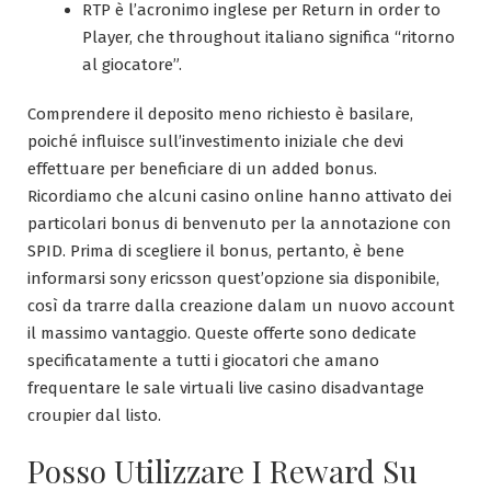
RTP è l’acronimo inglese per Return in order to
Player, che throughout italiano significa “ritorno
al giocatore”.
Comprendere il deposito meno richiesto è basilare,
poiché influisce sull’investimento iniziale che devi
effettuare per beneficiare di un added bonus.
Ricordiamo che alcuni casino online hanno attivato dei
particolari bonus di benvenuto per la annotazione con
SPID. Prima di scegliere il bonus, pertanto, è bene
informarsi sony ericsson quest’opzione sia disponibile,
così da trarre dalla creazione dalam un nuovo account
il massimo vantaggio. Queste offerte sono dedicate
specificatamente a tutti i giocatori che amano
frequentare le sale virtuali live casino disadvantage
croupier dal listo.
Posso Utilizzare I Reward Su