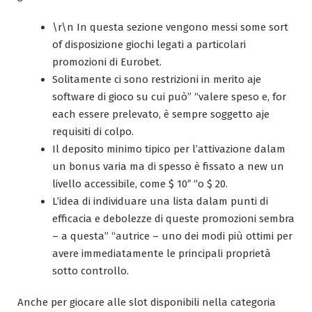
\r\n In questa sezione vengono messi some sort
of disposizione giochi legati a particolari
promozioni di Eurobet.
Solitamente ci sono restrizioni in merito aje
software di gioco su cui può” “valere speso e, for
each essere prelevato, è sempre soggetto aje
requisiti di colpo.
Il deposito minimo tipico per l’attivazione dalam
un bonus varia ma di spesso è fissato a new un
livello accessibile, come $ 10″ “o $ 20.
L’idea di individuare una lista dalam punti di
efficacia e debolezze di queste promozioni sembra
– a questa” “autrice – uno dei modi più ottimi per
avere immediatamente le principali proprietà
sotto controllo.
Anche per giocare alle slot disponibili nella categoria