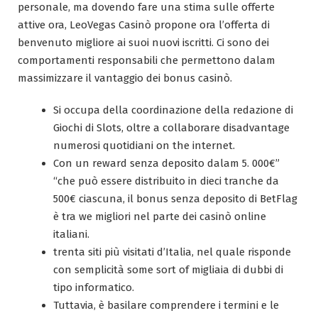
personale, ma dovendo fare una stima sulle offerte
attive ora, LeoVegas Casinò propone ora l’offerta di
benvenuto migliore ai suoi nuovi iscritti. Ci sono dei
comportamenti responsabili che permettono dalam
massimizzare il vantaggio dei bonus casinò.
Si occupa della coordinazione della redazione di
Giochi di Slots, oltre a collaborare disadvantage
numerosi quotidiani on the internet.
Con un reward senza deposito dalam 5. 000€”
“che può essere distribuito in dieci tranche da
500€ ciascuna, il bonus senza deposito di BetFlag
è tra we migliori nel parte dei casinò online
italiani.
trenta siti più visitati d’Italia, nel quale risponde
con semplicità some sort of migliaia di dubbi di
tipo informatico.
Tuttavia, è basilare comprendere i termini e le