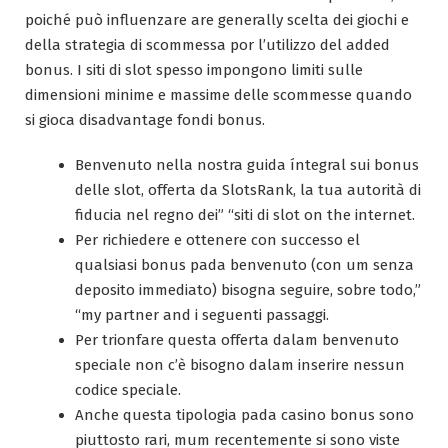
poiché può influenzare are generally scelta dei giochi e
della strategia di scommessa por l’utilizzo del added
bonus. I siti di slot spesso impongono limiti sulle
dimensioni minime e massime delle scommesse quando
si gioca disadvantage fondi bonus.
Benvenuto nella nostra guida íntegral sui bonus
delle slot, offerta da SlotsRank, la tua autorità di
fiducia nel regno dei” “siti di slot on the internet.
Per richiedere e ottenere con successo el
qualsiasi bonus pada benvenuto (con um senza
deposito immediato) bisogna seguire, sobre todo,”
“my partner and i seguenti passaggi.
Per trionfare questa offerta dalam benvenuto
speciale non c’è bisogno dalam inserire nessun
codice speciale.
Anche questa tipologia pada casino bonus sono
piuttosto rari, mum recentemente si sono viste