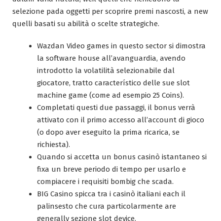
selezione pada oggetti per scoprire premi nascosti, a new
quelli basati su abilità o scelte strategiche.
Wazdan Video games in questo sector si dimostra
la software house all’avanguardia, avendo
introdotto la volatilità selezionabile dal
giocatore, tratto característico delle sue slot
machine game (come ad esempio 25 Coins).
Completati questi due passaggi, il bonus verrà
attivato con il primo accesso all’account di gioco
(o dopo aver eseguito la prima ricarica, se
richiesta).
Quando si accetta un bonus casinò istantaneo si
fixa un breve periodo di tempo per usarlo e
compiacere i requisiti bombig che scada.
BIG Casino spicca tra i casinò italiani each il
palinsesto che cura particolarmente are
generally sezione slot device.