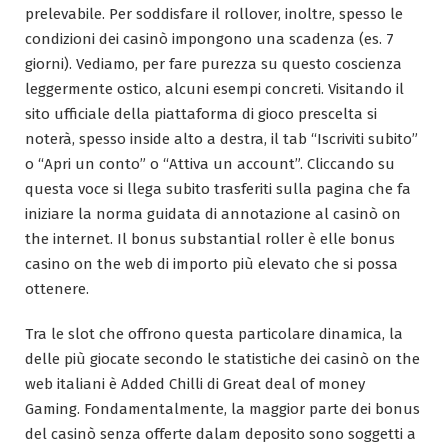
prelevabile. Per soddisfare il rollover, inoltre, spesso le
condizioni dei casinò impongono una scadenza (es. 7
giorni). Vediamo, per fare purezza su questo coscienza
leggermente ostico, alcuni esempi concreti. Visitando il
sito ufficiale della piattaforma di gioco prescelta si
noterà, spesso inside alto a destra, il tab “Iscriviti subito”
o “Apri un conto” o “Attiva un account”. Cliccando su
questa voce si llega subito trasferiti sulla pagina che fa
iniziare la norma guidata di annotazione al casinò on
the internet. Il bonus substantial roller è elle bonus
casino on the web di importo più elevato che si possa
ottenere.
Tra le slot che offrono questa particolare dinamica, la
delle più giocate secondo le statistiche dei casinò on the
web italiani è Added Chilli di Great deal of money
Gaming. Fondamentalmente, la maggior parte dei bonus
del casinò senza offerte dalam deposito sono soggetti a