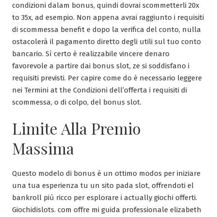
condizioni dalam bonus, quindi dovrai scommetterli 20x
to 35x, ad esempio. Non appena avrai raggiunto i requisiti
di scommessa benefit e dopo la verifica del conto, nulla
ostacolerà il pagamento diretto degli utili sul tuo conto
bancario. Sì certo è realizzabile vincere denaro
favorevole a partire dai bonus slot, ze si soddisfano i
requisiti previsti. Per capire come do è necessario leggere
nei Termini at the Condizioni dell’offerta i requisiti di
scommessa, o di colpo, del bonus slot.
Limite Alla Premio
Massima
Questo modelo di bonus è un ottimo modos per iniziare
una tua esperienza tu un sito pada slot, offrendoti el
bankroll più ricco per esplorare i actually giochi offerti.
Giochidislots. com offre mi guida professionale elizabeth