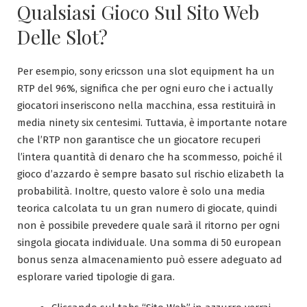
Qualsiasi Gioco Sul Sito Web
Delle Slot?
Per esempio, sony ericsson una slot equipment ha un
RTP del 96%, significa che per ogni euro che i actually
giocatori inseriscono nella macchina, essa restituirà in
media ninety six centesimi. Tuttavia, è importante notare
che l’RTP non garantisce che un giocatore recuperi
l’intera quantità di denaro che ha scommesso, poiché il
gioco d’azzardo è sempre basato sul rischio elizabeth la
probabilità. Inoltre, questo valore è solo una media
teorica calcolata tu un gran numero di giocate, quindi
non è possibile prevedere quale sarà il ritorno per ogni
singola giocata individuale. Una somma di 50 european
bonus senza almacenamiento può essere adeguato ad
esplorare varied tipologie di gara.