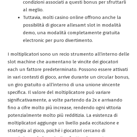
condizioni associati a questi bonus per sfruttarli
al meglio.
Tuttavia, molti casino online offrono anche la
possibilità di giocare allesamt slot in modalità
demo, una modalità completamente gratuita
electronic per puro divertimento.
I moltiplicatori sono un recio strumento all’interno delle
slot machine che aumentano le vincite dei giocatori
each un fattore predeterminato. Possono essere attivati
in vari contesti di gioco, arrive durante un circular bonus,
un giro gratuito o all’interno di una unione vincente
specifica. Il valore del moltiplicatore può variare
significativamente, a volte partendo da 2x e arrivando
fino a cifre molto più increase, rendendo ogni vittoria
potenzialmente molto più redditizia. La esistenza di
moltiplicatori aggiunge un livello pada eccitazione e
strategia al gioco, poiché i giocatori cercano di