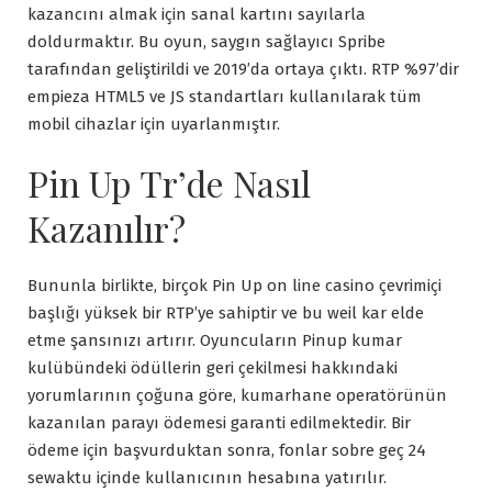
kazancını almak için sanal kartını sayılarla
doldurmaktır. Bu oyun, saygın sağlayıcı Spribe
tarafından geliştirildi ve 2019’da ortaya çıktı. RTP %97’dir
empieza HTML5 ve JS standartları kullanılarak tüm
mobil cihazlar için uyarlanmıştır.
Pin Up Tr’de Nasıl
Kazanılır?
Bununla birlikte, birçok Pin Up on line casino çevrimiçi
başlığı yüksek bir RTP’ye sahiptir ve bu weil kar elde
etme şansınızı artırır. Oyuncuların Pinup kumar
kulübündeki ödüllerin geri çekilmesi hakkındaki
yorumlarının çoğuna göre, kumarhane operatörünün
kazanılan parayı ödemesi garanti edilmektedir. Bir
ödeme için başvurduktan sonra, fonlar sobre geç 24
sewaktu içinde kullanıcının hesabına yatırılır.