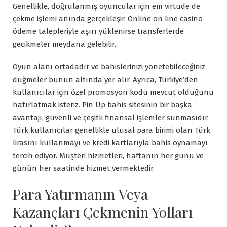
Genellikle, doğrulanmış oyuncular için em virtude de
çekme işlemi anında gerçekleşir. Online on line casino
ödeme talepleriyle aşırı yüklenirse transferlerde
gecikmeler meydana gelebilir.
Oyun alanı ortadadır ve bahislerinizi yönetebileceğiniz
düğmeler bunun altında yer alır. Ayrıca, Türkiye’den
kullanıcılar için özel promosyon kodu mevcut olduğunu
hatırlatmak isteriz. Pin Up bahis sitesinin bir başka
avantajı, güvenli ve çeşitli finansal işlemler sunmasıdır.
Türk kullanıcılar genellikle ulusal para birimi olan Türk
lirasını kullanmayı ve kredi kartlarıyla bahis oynamayı
tercih ediyor. Müşteri hizmetleri, haftanın her günü ve
günün her saatinde hizmet vermektedir.
Para Yatırmanın Veya
Kazançları Çekmenin Yolları