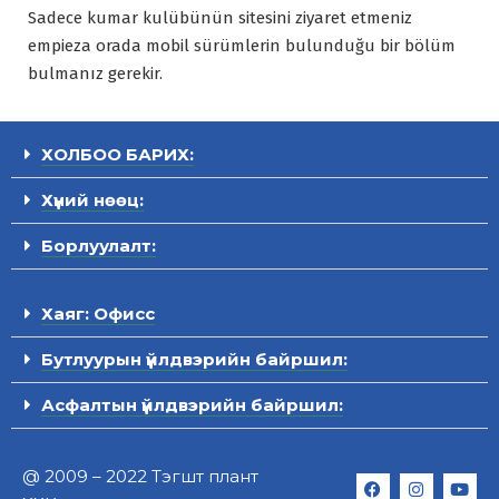
Sadece kumar kulübünün sitesini ziyaret etmeniz
empieza orada mobil sürümlerin bulunduğu bir bölüm
bulmanız gerekir.
ХОЛБОО БАРИХ:
Хүний нөөц:
Борлуулалт:
Хаяг: Офисс
Бутлуурын үйлдвэрийн байршил:
Асфалтын үйлдвэрийн байршил:
@ 2009 – 2022 Тэгшт плант