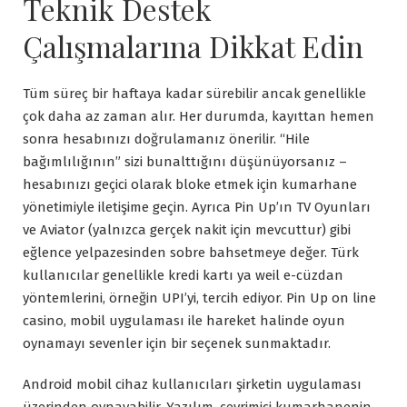
Teknik Destek
Çalışmalarına Dikkat Edin
Tüm süreç bir haftaya kadar sürebilir ancak genellikle
çok daha az zaman alır. Her durumda, kayıttan hemen
sonra hesabınızı doğrulamanız önerilir. “Hile
bağımlılığının” sizi bunalttığını düşünüyorsanız –
hesabınızı geçici olarak bloke etmek için kumarhane
yönetimiyle iletişime geçin. Ayrıca Pin Up’ın TV Oyunları
ve Aviator (yalnızca gerçek nakit için mevcuttur) gibi
eğlence yelpazesinden sobre bahsetmeye değer. Türk
kullanıcılar genellikle kredi kartı ya weil e-cüzdan
yöntemlerini, örneğin UPI’yi, tercih ediyor. Pin Up on line
casino, mobil uygulaması ile hareket halinde oyun
oynamayı sevenler için bir seçenek sunmaktadır.
Android mobil cihaz kullanıcıları şirketin uygulaması
üzerinden oynayabilir. Yazılım, çevrimiçi kumarhanenin