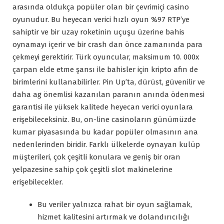
arasında oldukça popüler olan bir çevrimiçi casino
oyunudur. Bu heyecan verici hızlı oyun %97 RTP’ye
sahiptir ve bir uzay roketinin uçuşu üzerine bahis
oynamayı içerir ve bir crash dan önce zamanında para
çekmeyi gerektirir. Türk oyuncular, maksimum 10. 000x
çarpan elde etme şansı ile bahisler için kripto afin de
birimlerini kullanabilirler. Pin Up’ta, dürüst, güvenilir ve
daha ag önemlisi kazanılan paranın anında ödenmesi
garantisi ile yüksek kalitede heyecan verici oyunlara
erişebileceksiniz. Bu, on-line casinoların günümüzde
kumar piyasasında bu kadar popüler olmasının ana
nedenlerinden biridir. Farklı ülkelerde oynayan kulüp
müşterileri, çok çeşitli konulara ve geniş bir oran
yelpazesine sahip çok çeşitli slot makinelerine
erişebilecekler.
Bu veriler yalnızca rahat bir oyun sağlamak,
hizmet kalitesini artırmak ve dolandırıcılığı