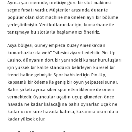
Ayrıca yan menüde, üreticiye göre bir slot makinesi
seçme fırsatı vardır. Müşteriler arasında durante
popüler olan slot machine makineleri ayrı bir bölüme
yerleştirilmiştir. Yeni kullanıcılar için, kumarhane ile
tanışmaya bu slotlarla başlamanızı öneririz.
Asya bölgesi, Güney empieza Kuzey Amerika’dan
kumarbazlar da web” “sitesini ziyaret edebilir. Pin-Up
Casino, dünyanın dört bir yanındaki kumar kuruluşları
için yüksek bir kalite standardı belirleyen küresel bir
trend haline gelmiştir. Spor bahisleri için Pin-Up,
kapsamlı bir ödeme ile geniş bir oyun yelpazesi sunar.
Bahis şirketi ayrıca siber spor etkinliklerine de önem
vermektedir. Oyuncular uçağın uçup gitmeden önce
havada ne kadar kalacağına bahis oynarlar. Uçak ne
kadar uzun süre havada kalırsa, kazanma oranı da o
kadar yüksek olur.