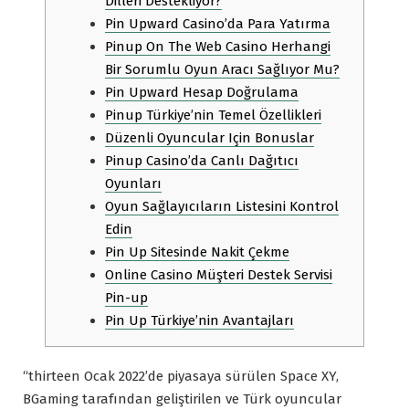
Dilleri Destekliyor?
Pin Upward Casino’da Para Yatırma
Pinup On The Web Casino Herhangi
Bir Sorumlu Oyun Aracı Sağlıyor Mu?
Pin Upward Hesap Doğrulama
Pinup Türkiye’nin Temel Özellikleri
Düzenli Oyuncular Için Bonuslar
Pinup Casino’da Canlı Dağıtıcı
Oyunları
Oyun Sağlayıcıların Listesini Kontrol
Edin
Pin Up Sitesinde Nakit Çekme
Online Casino Müşteri Destek Servisi
Pin-up
Pin Up Türkiye’nin Avantajları
“thirteen Ocak 2022’de piyasaya sürülen Space XY,
BGaming tarafından geliştirilen ve Türk oyuncular