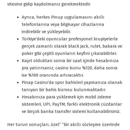
sitesine gidip kaydolmanız gerekmektedir.
Ayrıca, herkes Pinup uygulamasını akıllı
telefonlarına veya bilgisayar cihazlarına
indirebilir ve yükleyebilir.
Türkiye’deki oyuncular profesyonel krupiyelerle
gerçek zamanlı olarak black jack, rulet, bakara ve
poker gibi çeşitli oyunların keyfini çıkarabilirler.
Kayıt olduktan sonra bir saat içinde hesabınıza
pra yatırırsanız, casino bunu %120, daha sonra
ise %100 oranında artıracaktır.
Pinap Casino’da spor bahisleri yapmanıza olanak
tanıyan bir bahis bürosu bulunmaktadır.
Hesabınıza para yüklemek için mobil ödeme
sistemleri, UPI, PayTM, farklı elektronik cüzdanlar
ve birçok banka transfer sistemi kullanabilirsiniz.
Her turun sonuçları, özel” “bir akıllı sözleşme üzerinde