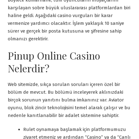
Böylece kumarhane, tüm oyuncuların ihtiyaçlarını
karşılayan sobre büyük uluslararası platformlardan biri
haline geldi. Aşağıdaki casino vurguları bir karar
vermenize yardımcı olacaktır. İşlem yaklaşık 10 saniye
sürer ve gerçek bir posta kutusuna ve şifresine sahip
olmanızı gerektirir.
Pinup Online Casino
Nelerdir?
Web sitemizde, sıkça sorulan soruları içeren özel bir
bölüm de mevcut. Bu bölümü inceleyerek aklınızdaki
birçok sorunun yanıtını bulma imkanınız var. Aviator
oyunu, blok zincir teknolojisini temel alarak çalışır ve bu
nedenle kanıtlanabilir bir adalet sistemine sahiptir.
Rulet oynamaya başlamak için platformumuzu
ziyaret etmeniz ve ardından “Casino” ya da “Canlı