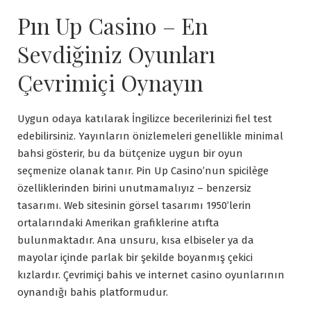
Pın Up Casino – En
Sevdiğiniz Oyunları
Çevrimiçi Oynayın
Uygun odaya katılarak İngilizce becerilerinizi fiel test
edebilirsiniz. Yayınların önizlemeleri genellikle minimal
bahsi gösterir, bu da bütçenize uygun bir oyun
seçmenize olanak tanır. Pin Up Casino’nun spicilège
özelliklerinden birini unutmamalıyız – benzersiz
tasarımı. Web sitesinin görsel tasarımı 1950’lerin
ortalarındaki Amerikan grafiklerine atıfta
bulunmaktadır. Ana unsuru, kısa elbiseler ya da
mayolar içinde parlak bir şekilde boyanmış çekici
kızlardır. Çevrimiçi bahis ve internet casino oyunlarının
oynandığı bahis platformudur.