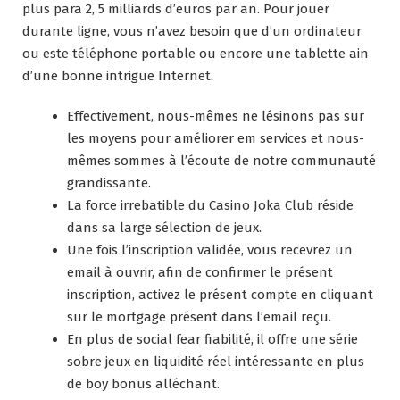
plus para 2, 5 milliards d’euros par an. Pour jouer
durante ligne, vous n’avez besoin que d’un ordinateur
ou este téléphone portable ou encore une tablette ain
d’une bonne intrigue Internet.
Effectivement, nous-mêmes ne lésinons pas sur
les moyens pour améliorer em services et nous-
mêmes sommes à l’écoute de notre communauté
grandissante.
La force irrebatible du Casino Joka Club réside
dans sa large sélection de jeux.
Une fois l’inscription validée, vous recevrez un
email à ouvrir, afin de confirmer le présent
inscription, activez le présent compte en cliquant
sur le mortgage présent dans l’email reçu.
En plus de social fear fiabilité, il offre une série
sobre jeux en liquidité réel intéressante en plus
de boy bonus alléchant.