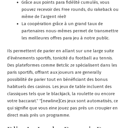
Grâce aux points para fidélité cumulés, vous
pouvez recevoir des Free rounds, du rakeback ou
même de l’argent réel!
La coopération grâce à un grand taux de
partenaires nous-mêmes permet de transmettre
les meilleures offres para jeu à notre public.
Ils permettent de parier en allant sur une large suite
d’événements sportifs, tonicité du football au tennis.
Des plateformes comme Betclic ze spécialisent dans les
paris sportifs, offrant aux joueurs are generally
possibilité de parier tout en bénéficiant des bonus
habituels des casinos. Les jeux de table incluent des
classiques tels que le blackjack, la roulette ou encore
votre baccarat.” “[newline]Ces jeux sont automatisés, ce
qui signifie que vous eine jouez pas près un croupier en
direct mais près un programme.