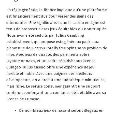
En règle générale, la licence implique qu’une plateforme
est financièrement dur pour verser des gains des
internautes. Elle signifie aussi que le casino en ligne est
tenu de proposer dieses jeux équitables ou non truqués.
Nous avons été séduits par Julius Gambling
establishment, qui propose este généreux pack para
bienvenue de € et 150 Totally free Spins sans problem de
mise. Avec jeux de qualité, des paiements sobre
cryptomonnaies, et un cadre sécurisé sous licence
Curaçao, Julius Casino offre une expérience de jeu
flexible et fiable. Avec une poignée des meilleurs
développeurs, on a droit à une ludothèque minutieuse,
mais riche. Le service consumer garantit une support
continue, renforçant una confiance déjà établie avec sa
license de Curaçao.
De nombreux jeux de hasard seront illégaux en