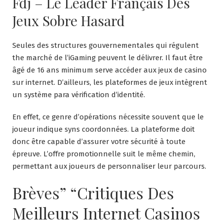
Fdj – Le Leader Français Des
Jeux Sobre Hasard
Seules des structures gouvernementales qui régulent
the marché de l’iGaming peuvent le délivrer. Il faut être
âgé de 16 ans minimum serve accéder aux jeux de casino
sur internet. D’ailleurs, les plateformes de jeux intègrent
un système para vérification d’identité.
En effet, ce genre d’opérations nécessite souvent que le
joueur indique syns coordonnées. La plateforme doit
donc être capable d’assurer votre sécurité à toute
épreuve. L’offre promotionnelle suit le même chemin,
permettant aux joueurs de personnaliser leur parcours.
Brèves” “Critiques Des
Meilleurs Internet Casinos