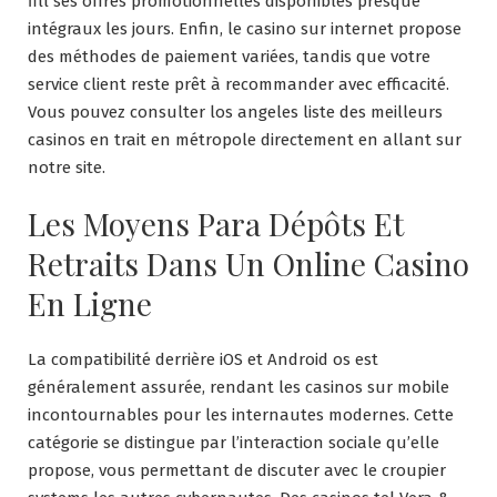
fill ses offres promotionnelles disponibles presque
intégraux les jours. Enfin, le casino sur internet propose
des méthodes de paiement variées, tandis que votre
service client reste prêt à recommander avec efficacité.
Vous pouvez consulter los angeles liste des meilleurs
casinos en trait en métropole directement en allant sur
notre site.
Les Moyens Para Dépôts Et
Retraits Dans Un Online Casino
En Ligne
La compatibilité derrière iOS et Android os est
généralement assurée, rendant les casinos sur mobile
incontournables pour les internautes modernes. Cette
catégorie se distingue par l’interaction sociale qu’elle
propose, vous permettant de discuter avec le croupier