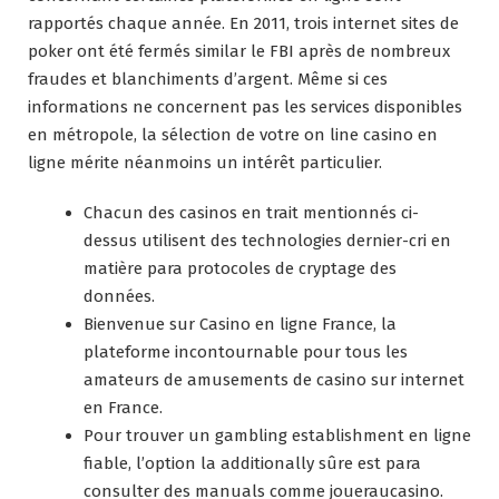
rapportés chaque année. En 2011, trois internet sites de
poker ont été fermés similar le FBI après de nombreux
fraudes et blanchiments d’argent. Même si ces
informations ne concernent pas les services disponibles
en métropole, la sélection de votre on line casino en
ligne mérite néanmoins un intérêt particulier.
Chacun des casinos en trait mentionnés ci-
dessus utilisent des technologies dernier-cri en
matière para protocoles de cryptage des
données.
Bienvenue sur Casino en ligne France, la
plateforme incontournable pour tous les
amateurs de amusements de casino sur internet
en France.
Pour trouver un gambling establishment en ligne
fiable, l’option la additionally sûre est para
consulter des manuals comme joueraucasino.