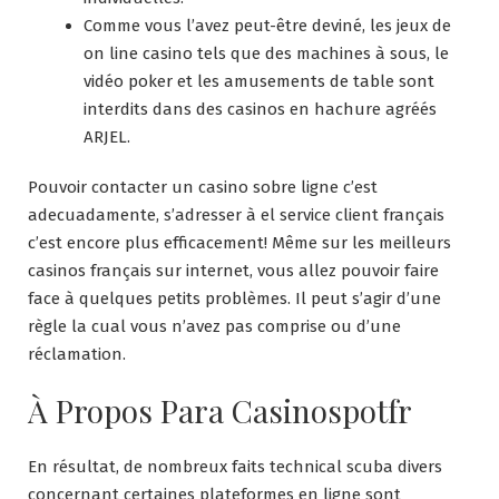
Comme vous l’avez peut-être deviné, les jeux de
on line casino tels que des machines à sous, le
vidéo poker et les amusements de table sont
interdits dans des casinos en hachure agréés
ARJEL.
Pouvoir contacter un casino sobre ligne c’est
adecuadamente, s’adresser à el service client français
c’est encore plus efficacement! Même sur les meilleurs
casinos français sur internet, vous allez pouvoir faire
face à quelques petits problèmes. Il peut s’agir d’une
règle la cual vous n’avez pas comprise ou d’une
réclamation.
À Propos Para Casinospotfr
En résultat, de nombreux faits technical scuba divers
concernant certaines plateformes en ligne sont