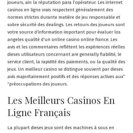
joueurs, ain la réputation para l’opérateur. Les internet
casinos en ligne vrais respectent généralement des
normes strictes durante matière de jeu responsable et
sobre sécurité des dealings. Les retours des joueurs sont
votre source d’information important pour évaluer los
angeles qualité d’un online casino online france. Les
avis et les commentaires reflètent les expériences réelles
dieses utilisateurs concernant are generally fiabilité, le
service client, la rapidité des paiements, ou la qualité des
jeux. Un meilleur casino se distingue souvent par dieses
avis majoritairement positifs et des réponses actives aux”
“préoccupations des joueurs.
Les Meilleurs Casinos En
Ligne Français
La plupart dieses jeux sont des machines à sous en