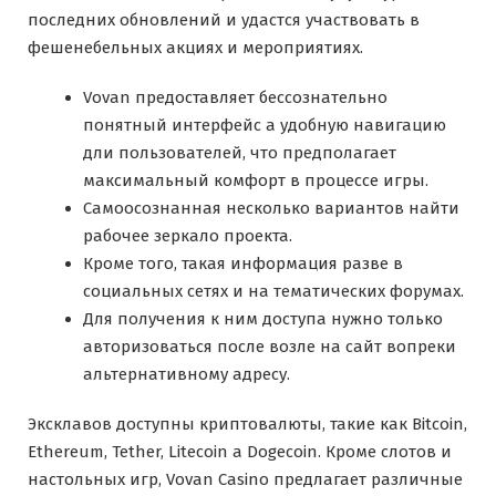
последних обновлений и удастся участвовать в
фешенебельных акциях и мероприятиях.
Vovan предоставляет бессознательно
понятный интерфейс а удобную навигацию
дли пользователей, что предполагает
максимальный комфорт в процессе игры.
Самоосознанная несколько вариантов найти
рабочее зеркало проекта.
Кроме того, такая информация разве в
социальных сетях и на тематических форумах.
Для получения к ним доступа нужно только
авторизоваться после возле на сайт вопреки
альтернативному адресу.
Эксклавов доступны криптовалюты, такие как Bitcoin,
Ethereum, Tether, Litecoin а Dogecoin. Кроме слотов и
настольных игр, Vovan Casino предлагает различные