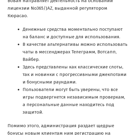
Вован направляет деятельность на основании
лицензии No365/JAZ, выданной регулятором
Кюрасао.
Денежные средства моментально поступают
на баланс и доступные для использования.
В качестве альтернативы можно использовать
чаты в мессенджерах Телеграмм, Вотсапп,
Вайбер.
Здесь представлены как классические слоты,
так и новинки с прогрессивными джекпотами
и бонусными раундами.
Пользователи могут быть уверены, что все
игры подвергнется независимым проверкам,
а персональные данные находитесь под
защитой.
Помимо этого, администрация раздает щедрые
бонусы новым клиентам ним регистрацию на