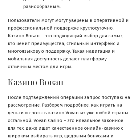
разнообразным.
Пользователи могут могут уверены в оперативной и
профессиональной поддержке круглосуточно.
Казино Вован – это подходящий выбор для самых,
кто ценит преимущества, стильный интерфейс и
многоязыковую поддержку. Такая навигация и
мобильная доступность делают платформу
отличным местом дли игры.
Казино Вован
После подтверждений операции запрос поступаю на
рассмотрение. Разберем подробнее, как играть на
деньги и слоты в казино Vovan из уже любой страны
остальной. Vovan Casino – это идеальное законное
для тех, даже ищет качественное онлайн-казино с
широким выбирать игр, щедрыми бонусами и