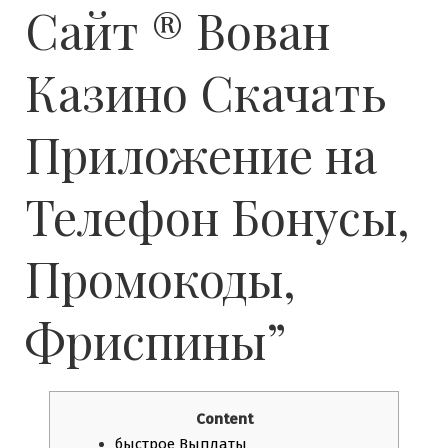
Сайт ® Вован
Казино Скачать
Приложение на
Телефон Бонусы,
Промокоды,
Фриспины”
Content
быстрое Выплаты