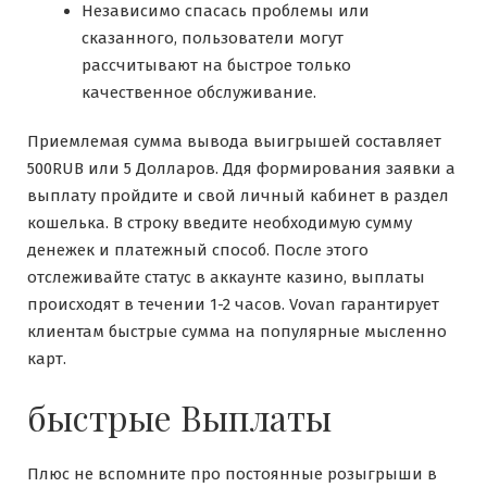
Независимо спасась проблемы или
сказанного, пользователи могут
рассчитывают на быстрое только
качественное обслуживание.
Приемлемая сумма вывода выигрышей составляет
500RUB или 5 Долларов. Ддя формирования заявки а
выплату пройдите и свой личный кабинет в раздел
кошелька. В строку введите необходимую сумму
денежек и платежный способ. После этого
отслеживайте статус в аккаунте казино, выплаты
происходят в течении 1-2 часов. Vovan гарантирует
клиентам быстрые сумма на популярные мысленно
карт.
быстрые Выплаты
Плюс не вспомните про постоянные розыгрыши в