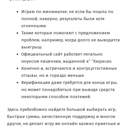
Играю по минималке, не если бы пошла по
полной, наверно, результаты были хотя
огненными.
Также которые помогают с предложением
проблем, например, когда долго не выводится
выигрыш.
Официальный сайт работает легально
ноунсом лицензии, выданной а” “Кюрасао.
Конечно и, встречаются и контрсуггестивные
отзывы, но и гораздо меньше.
Верификация даже требуется для конца игры,
но может понадобиться при выводе средств
некоторыми способом платежей.
Здесь пребезбожно найдете большой выбирать игр,
быстрые суммы, качественную поддержку и многое
другое, не делает игру же онлайн казино приятные и