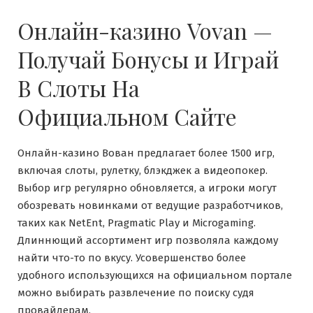
Онлайн-казино Vovan —
Получай Бонусы и Играй
В Слоты На
Официальном Сайте
Онлайн-казино Вован предлагает более 1500 игр,
включая слоты, рулетку, блэкджек а видеопокер.
Выбор игр регулярно обновляется, а игроки могут
обозревать новинками от ведущие разработчиков,
таких как NetEnt, Pragmatic Play и Microgaming.
Длиннющий ассортимент игр позволяла каждому
найти что-то по вкусу. Усовершенство более
удобного использующихся на официальном портале
можно выбирать развлечение по поиску судя
провайдерам.