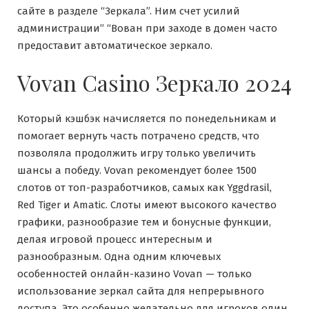
сайте в разделе “Зеркала”. Ним счет усилий
администрации” “Вован при заходе в домен часто
предоставит автоматическое зеркало.
Vovan Casino Зеркало 2024
Который кэшбэк начисляется по понедельникам и
помогает вернуть часть потрачено средств, что
позволяла продолжить игру только увеличить
шансы а победу. Vovan рекомендует более 1500
слотов от топ-разработчиков, самых как Yggdrasil,
Red Tiger и Amatic. Слоты имеют высокого качество
графики, разнообразие тем и бонусные функции,
делая игровой процесс интересным и
разнообразным. Одна одним ключевых
особенностей онлайн-казино Vovan — только
использование зеркал сайта для непрерывного
доступа. Это особенно желательно для игроков один