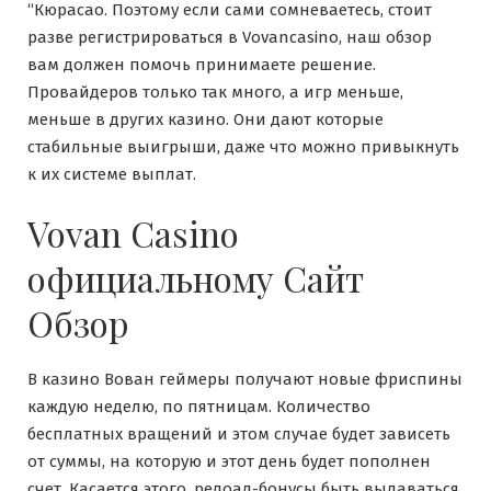
“Кюрасао. Поэтому если сами сомневаетесь, стоит
разве регистрироваться в Vovancasino, наш обзор
вам должен помочь принимаете решение.
Провайдеров только так много, а игр меньше,
меньше в других казино. Они дают которые
стабильные выигрыши, даже что можно привыкнуть
к их системе выплат.
Vovan Casino
официальному Сайт
Обзор
В казино Вован геймеры получают новые фриспины
каждую неделю, по пятницам. Количество
бесплатных вращений и этом случае будет зависеть
от суммы, на которую и этот день будет пополнен
счет. Касается этого, релоад-бонусы быть выдаваться