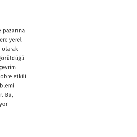
e pazarına
ere yerel
e olarak
 görüldüğü
 çevrim
obre etkili
oblemi
. Bu,
yor