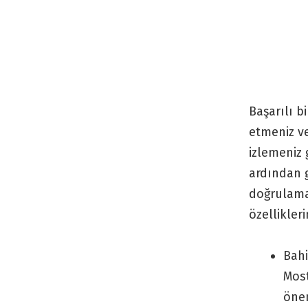
Başarılı bi
etmeniz v
izlemeniz 
ardından g
doğrulama
özellikler
Bahi
Most
önem