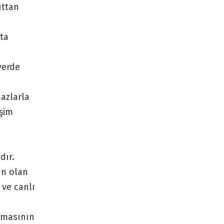
ıttan
ta
yerde
hazlarla
işim
dır.
un olan
 ve canlı
nmasının