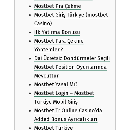
Mostbet Pra Çekme
Mostbet Giriş Türkiye (mostbet
Casino)
İlk Yatirma Bonusu
Mostbet Para Çekme
Yöntemleri?
Dai Ücretsiz Döndürmeler Seçili
Mostbet Position Oyunlarında
Mevcuttur
Mostbet Yasal Mı?
Mostbet Login – Mostbet
Türkiye Mobil Giriş
Mostbet Tr Online Casino’da
Added Bonus Ayrıcalıkları
Mostbet Türkiye