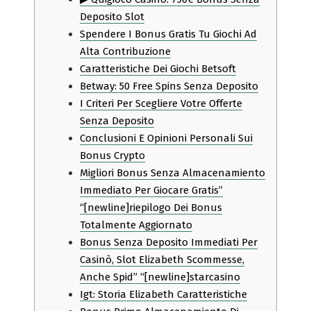
Deposito Slot
Spendere I Bonus Gratis Tu Giochi Ad
Alta Contribuzione
Caratteristiche Dei Giochi Betsoft
Betway: 50 Free Spins Senza Deposito
I Criteri Per Scegliere Votre Offerte
Senza Deposito
Conclusioni E Opinioni Personali Sui
Bonus Crypto
Migliori Bonus Senza Almacenamiento
Immediato Per Giocare Gratis”
“[newline]riepilogo Dei Bonus
Totalmente Aggiornato
Bonus Senza Deposito Immediati Per
Casinò, Slot Elizabeth Scommesse,
Anche Spid” “[newline]starcasino
Igt: Storia Elizabeth Caratteristiche