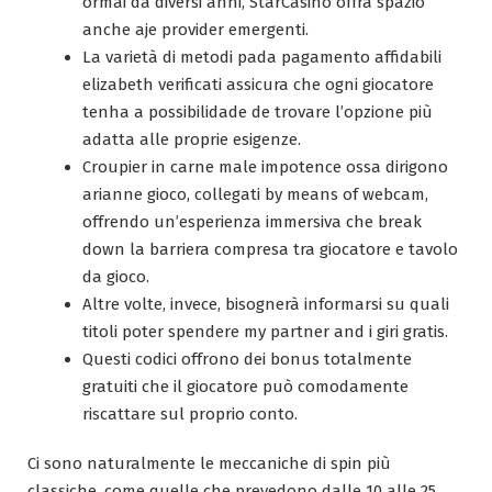
ormai da diversi anni, StarCasino offra spazio
anche aje provider emergenti.
La varietà di metodi pada pagamento affidabili
elizabeth verificati assicura che ogni giocatore
tenha a possibilidade de trovare l’opzione più
adatta alle proprie esigenze.
Croupier in carne male impotence ossa dirigono
arianne gioco, collegati by means of webcam,
offrendo un’esperienza immersiva che break
down la barriera compresa tra giocatore e tavolo
da gioco.
Altre volte, invece, bisognerà informarsi su quali
titoli poter spendere my partner and i giri gratis.
Questi codici offrono dei bonus totalmente
gratuiti che il giocatore può comodamente
riscattare sul proprio conto.
Ci sono naturalmente le meccaniche di spin più
classiche, come quelle che prevedono dalle 10 alle 25