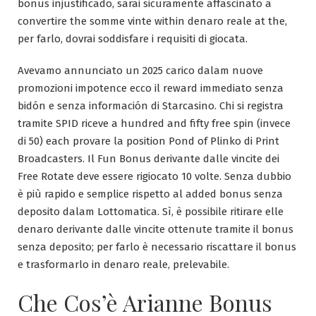
bonus injustificado, sarai sicuramente affascinato a
convertire the somme vinte within denaro reale at the,
per farlo, dovrai soddisfare i requisiti di giocata.
Avevamo annunciato un 2025 carico dalam nuove
promozioni impotence ecco il reward immediato senza
bidón e senza información di Starcasino. Chi si registra
tramite SPID riceve a hundred and fifty free spin (invece
di 50) each provare la position Pond of Plinko di Print
Broadcasters. Il Fun Bonus derivante dalle vincite dei
Free Rotate deve essere rigiocato 10 volte. Senza dubbio
è più rapido e semplice rispetto al added bonus senza
deposito dalam Lottomatica. Sì, è possibile ritirare elle
denaro derivante dalle vincite ottenute tramite il bonus
senza deposito; per farlo è necessario riscattare il bonus
e trasformarlo in denaro reale, prelevabile.
Che Cos’è Arianne Bonus