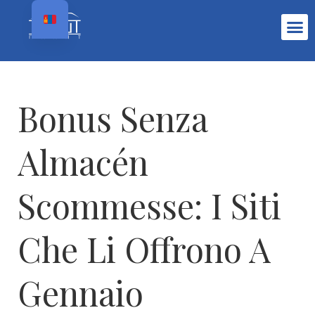
Bonus Senza
Almacén
Scommesse: I Siti
Che Li Offrono A
Gennaio