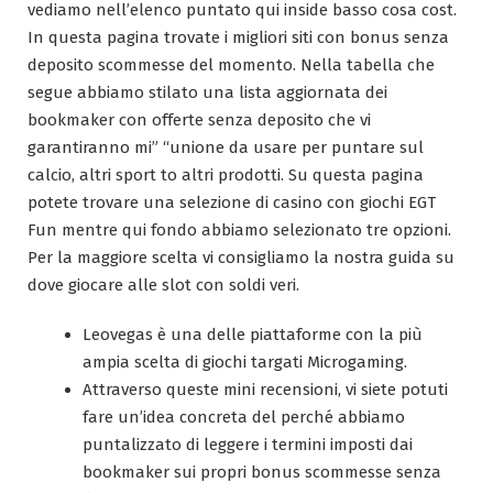
vediamo nell’elenco puntato qui inside basso cosa cost.
In questa pagina trovate i migliori siti con bonus senza
deposito scommesse del momento. Nella tabella che
segue abbiamo stilato una lista aggiornata dei
bookmaker con offerte senza deposito che vi
garantiranno mi” “unione da usare per puntare sul
calcio, altri sport to altri prodotti. Su questa pagina
potete trovare una selezione di casino con giochi EGT
Fun mentre qui fondo abbiamo selezionato tre opzioni.
Per la maggiore scelta vi consigliamo la nostra guida su
dove giocare alle slot con soldi veri.
Leovegas è una delle piattaforme con la più
ampia scelta di giochi targati Microgaming.
Attraverso queste mini recensioni, vi siete potuti
fare un’idea concreta del perché abbiamo
puntalizzato di leggere i termini imposti dai
bookmaker sui propri bonus scommesse senza