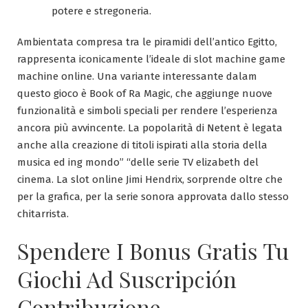
potere e stregoneria.
Ambientata compresa tra le piramidi dell’antico Egitto,
rappresenta iconicamente l’ideale di slot machine game
machine online. Una variante interessante dalam
questo gioco è Book of Ra Magic, che aggiunge nuove
funzionalità e simboli speciali per rendere l’esperienza
ancora più avvincente. La popolarità di Netent è legata
anche alla creazione di titoli ispirati alla storia della
musica ed ing mondo” “delle serie TV elizabeth del
cinema. La slot online Jimi Hendrix, sorprende oltre che
per la grafica, per la serie sonora approvata dallo stesso
chitarrista.
Spendere I Bonus Gratis Tu
Giochi Ad Suscripción
Contribuzione