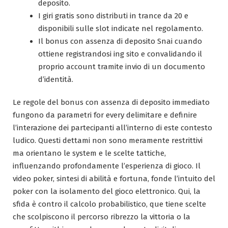
deposito.
I giri gratis sono distributi in trance da 20 e
disponibili sulle slot indicate nel regolamento.
Il bonus con assenza di deposito Snai cuando
ottiene registrandosi ing sito e convalidando il
proprio account tramite invio di un documento
d’identità.
Le regole del bonus con assenza di deposito immediato
fungono da parametri for every delimitare e definire
l’interazione dei partecipanti all’interno di este contesto
ludico. Questi dettami non sono meramente restrittivi
ma orientano le system e le scelte tattiche,
influenzando profondamente l’esperienza di gioco. Il
video poker, sintesi di abilità e fortuna, fonde l’intuito del
poker con la isolamento del gioco elettronico. Qui, la
sfida è contro il calcolo probabilistico, que tiene scelte
che scolpiscono il percorso ribrezzo la vittoria o la