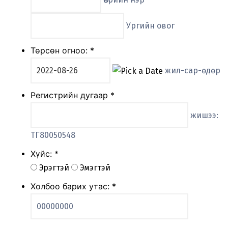
Ургийн овог
Төрсөн огноо:
*
жил-сар-өдөр
Регистрийн дугаар
*
жишээ:
ТГ80050548
Хүйс:
*
Эрэгтэй
Эмэгтэй
Холбоо барих утас:
*