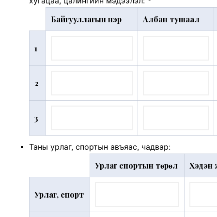
хугацаа, цалингийн мэдээлэл:
*
Байгууллагын нэр
Албан тушаал
1
2
3
Таны урлаг, спортын авъяас, чадвар:
Урлаг спортын төрөл
Хэдэн 
Урлаг, спорт