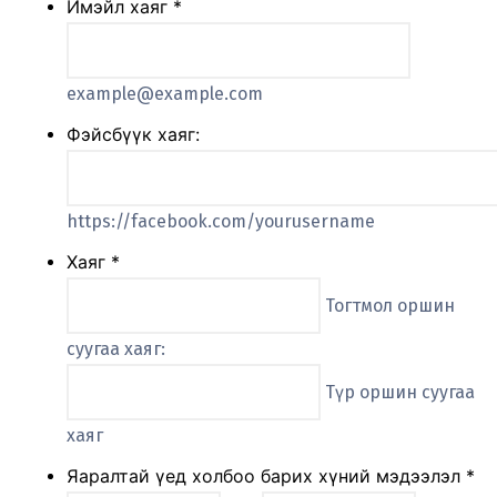
Имэйл хаяг
*
example@example.com
Фэйсбүүк хаяг:
https://facebook.com/yourusername
Хаяг
*
Тогтмол оршин
суугаа хаяг:
Түр оршин суугаа
хаяг
Яаралтай үед холбоо барих хүний мэдээлэл
*