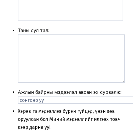
Таны сул тал:
Ажлын байрны мэдээлэл авсан эх сурвалж:
Хэрэв та мэдээллээ бүрэн гүйцэд, үнэн зөв
оруулсан бол Миний мэдээллийг илгээх товч
дээр дарна уу!