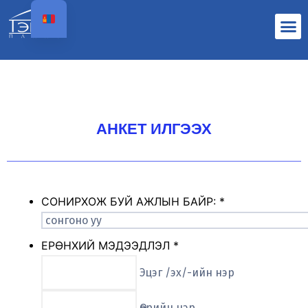
АНКЕТ ИЛГЭЭХ
СОНИРХОЖ БУЙ АЖЛЫН БАЙР:
*
ЕРӨНХИЙ МЭДЭЭДЛЭЛ
*
Эцэг /эх/-ийн нэр
Өөрийн нэр