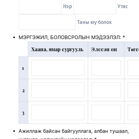
Нэр
Утас
Таны юу болох
МЭРГЭЖИЛ, БОЛОВСРОЛЫН МЭДЭЭЛЭЛ:
*
Хаана, ямар сургууль
Элссэн он
Төгс
1
2
3
Ажиллаж байсан байгууллага, албан тушаал,