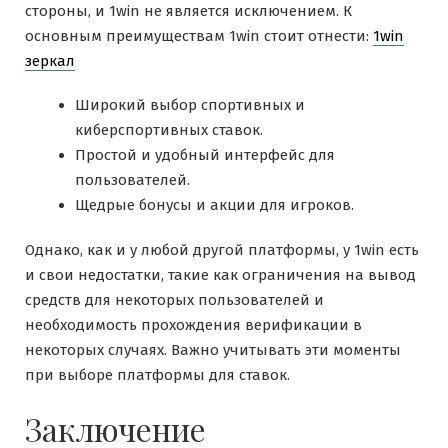
стороны, и 1win не является исключением. К
основным преимуществам 1win стоит отнести:
1win
зеркал
Широкий выбор спортивных и
киберспортивных ставок.
Простой и удобный интерфейс для
пользователей.
Щедрые бонусы и акции для игроков.
Однако, как и у любой другой платформы, у 1win есть
и свои недостатки, такие как ограничения на вывод
средств для некоторых пользователей и
необходимость прохождения верификации в
некоторых случаях. Важно учитывать эти моменты
при выборе платформы для ставок.
Заключение