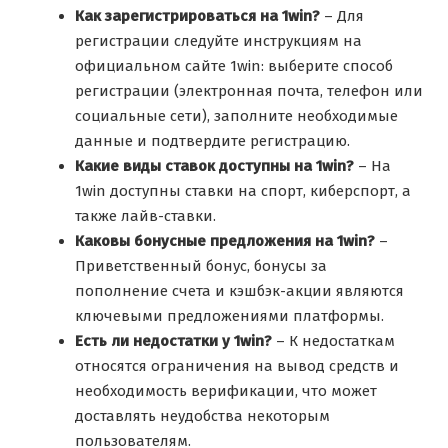
Как зарегистрироваться на 1win?
– Для
регистрации следуйте инструкциям на
официальном сайте 1win: выберите способ
регистрации (электронная почта, телефон или
социальные сети), заполните необходимые
данные и подтвердите регистрацию.
Какие виды ставок доступны на 1win?
– На
1win доступны ставки на спорт, киберспорт, а
также лайв-ставки.
Каковы бонусные предложения на 1win?
–
Приветственный бонус, бонусы за
пополнение счета и кэшбэк-акции являются
ключевыми предложениями платформы.
Есть ли недостатки у 1win?
– К недостаткам
относятся ограничения на вывод средств и
необходимость верификации, что может
доставлять неудобства некоторым
пользователям.