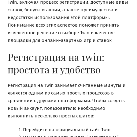
1win, включая процесс регистрации, доступные виды
ставок, бонусы и акции, а также преимущества и
недостатки использования этой платформы.
Понимание всех этих аспектов поможет принять
взвешенное решение о выборе 1win в качестве
площадки для онлайн-азартных игр и ставок.
Регистрация на 1win:
простота и удобство
Регистрация на 1win занимает считанные минуты и
является одним из самых простых процессов в
сравнении с другими платформами. Чтобы создать
новый аккаунт, пользователю необходимо
выполнить несколько простых шагов:
Перейдите на официальный сайт 1win.