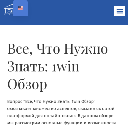
Все, Что Нужно
Знать: 1win
Обзор
Вопрос “Все, Что Нужно Знать: 1win Обзор”
охватывает множество аспектов, связанных с этой
платформой для онлайн-ставок. В данном обзоре
мы рассмотрим основные функции и возможности