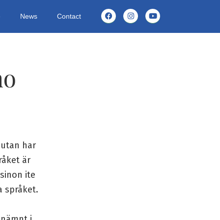
e
News
Contact
no
 utan har
råket är
sinon ite
a språket.
 nämnt i