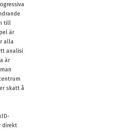
rogressiva
ändrande
 till
pel är
r alla
t analisi
a är
n man
 centrum
er skatt å
kID-
 direkt