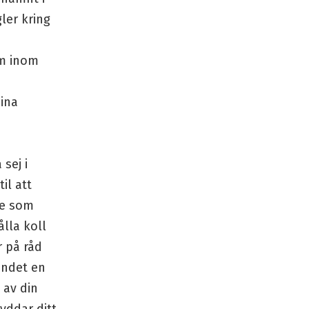
ler kring
am inom
sina
sej i
il att
de som
ålla koll
r på råd
landet en
 av din