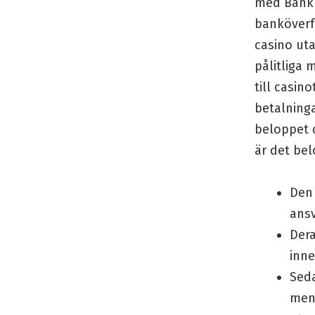
med BankI
banköverfö
casino uta
pålitliga 
till casin
betalninga
beloppet d
är det bel
Den 
ansv
Dera
inne
Seda
men 