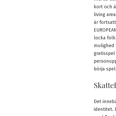
kort och ä
living are
är fortsat
EUROPEAN.
locka folk
mulighed f
gratisspe
personupp
börja spe
Skatte
Det innebä
identitet.