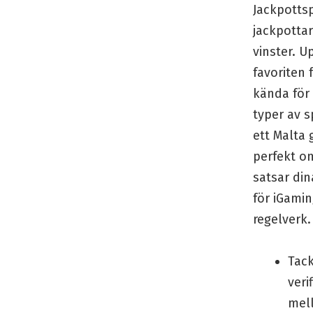
Jackpottsp
jackpotta
vinster. U
favoriten 
kända för
typer av s
ett Malta 
perfekt o
satsar din
för iGamin
regelverk.
Tack
veri
mell