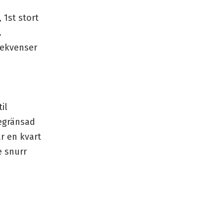
 1st stort
.
sekvenser
il
egränsad
r en kvart
e snurr