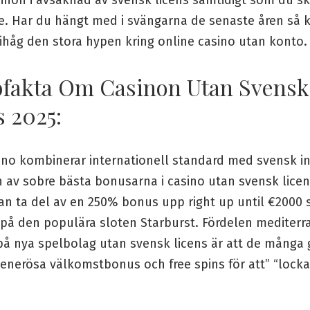
inon i avsaknad av svensk licens samtidigt som du sk
. Har du hängt med i svängarna de senaste åren så
ihåg den stora hypen kring online casino utan konto.
fakta Om Casinon Utan Svensk
s 2025:
ino kombinerar internationell standard med svensk i
n av sobre bästa bonusarna i casino utan svensk licen
kan ta del av en 250% bonus upp right up until €2000
s på den populära sloten Starburst. Fördelen mediter
 på nya spelbolag utan svensk licens är att de många
enerösa välkomstbonus och free spins för att” “locka t