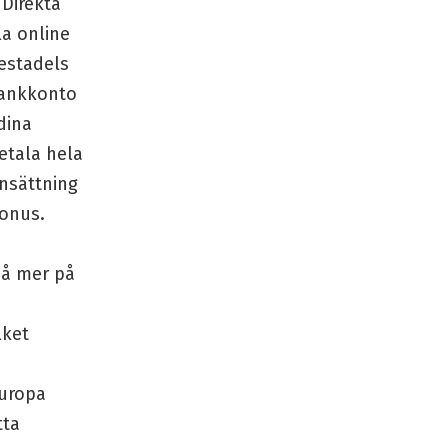
 Direkta
la online
mestadels
 bankkonto
dina
betala hela
insättning
bonus.
 å mer på
lket
Europa
tta