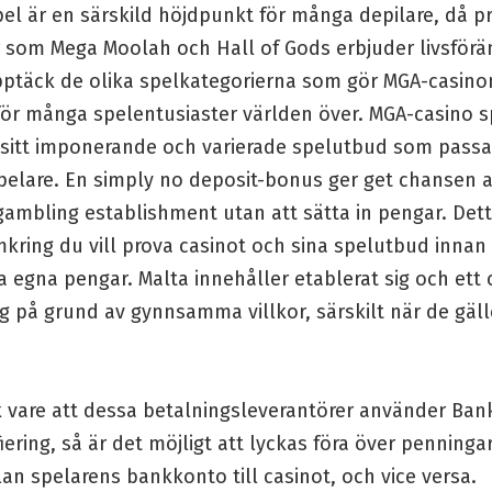
el är en särskild höjdpunkt för många depilare, då p
r som Mega Moolah och Hall of Gods erbjuder livsför
pptäck de olika spelkategorierna som gör MGA-casinon
för många spelentusiaster världen över. MGA-casino s
 sitt imponerande och varierade spelutbud som passa
pelare. En simply no deposit-bonus ger get chansen at
gambling establishment utan att sätta in pengar. Dett
mkring du vill prova casinot och sina spelutbud inna
a egna pengar. Malta innehåller etablerat sig och ett
g på grund av gynnsamma villkor, särskilt när de gäll
 vare att dessa betalningsleverantörer använder Ban
fiering, så är det möjligt att lyckas föra över penningar
an spelarens bankkonto till casinot, och vice versa.