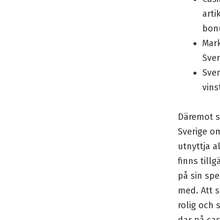
arti
bonu
Mar
Sver
Sven
vins
Däremot så
Sverige om
utnyttja 
finns tillg
på sin spe
med. Att s
rolig och 