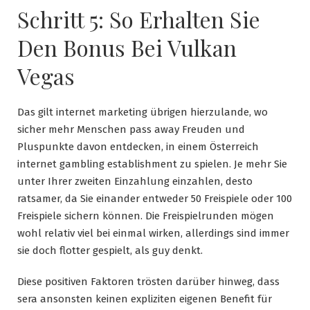
Schritt 5: So Erhalten Sie
Den Bonus Bei Vulkan
Vegas
Das gilt internet marketing übrigen hierzulande, wo
sicher mehr Menschen pass away Freuden und
Pluspunkte davon entdecken, in einem Österreich
internet gambling establishment zu spielen. Je mehr Sie
unter Ihrer zweiten Einzahlung einzahlen, desto
ratsamer, da Sie einander entweder 50 Freispiele oder 100
Freispiele sichern können. Die Freispielrunden mögen
wohl relativ viel bei einmal wirken, allerdings sind immer
sie doch flotter gespielt, als guy denkt.
Diese positiven Faktoren trösten darüber hinweg, dass
sera ansonsten keinen expliziten eigenen Benefit für