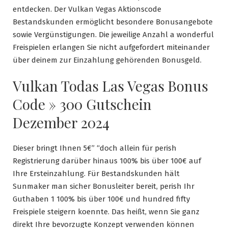
entdecken. Der Vulkan Vegas Aktionscode
Bestandskunden ermöglicht besondere Bonusangebote
sowie Vergünstigungen. Die jeweilige Anzahl a wonderful
Freispielen erlangen Sie nicht aufgefordert miteinander
über deinem zur Einzahlung gehörenden Bonusgeld.
Vulkan Todas Las Vegas Bonus
Code » 300 Gutschein
Dezember 2024
Dieser bringt Ihnen 5€” “doch allein für perish
Registrierung darüber hinaus 100% bis über 100€ auf
Ihre Ersteinzahlung. Für Bestandskunden hält
Sunmaker man sicher Bonusleiter bereit, perish Ihr
Guthaben 1 100% bis über 100€ und hundred fifty
Freispiele steigern koennte. Das heißt, wenn Sie ganz
direkt Ihre bevorzugte Konzept verwenden können