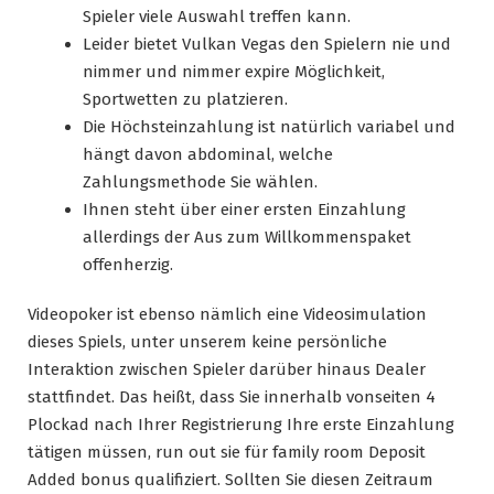
Spieler viele Auswahl treffen kann.
Leider bietet Vulkan Vegas den Spielern nie und
nimmer und nimmer expire Möglichkeit,
Sportwetten zu platzieren.
Die Höchsteinzahlung ist natürlich variabel und
hängt davon abdominal, welche
Zahlungsmethode Sie wählen.
Ihnen steht über einer ersten Einzahlung
allerdings der Aus zum Willkommenspaket
offenherzig.
Videopoker ist ebenso nämlich eine Videosimulation
dieses Spiels, unter unserem keine persönliche
Interaktion zwischen Spieler darüber hinaus Dealer
stattfindet. Das heißt, dass Sie innerhalb vonseiten 4
Plockad nach Ihrer Registrierung Ihre erste Einzahlung
tätigen müssen, run out sie für family room Deposit
Added bonus qualifiziert. Sollten Sie diesen Zeitraum