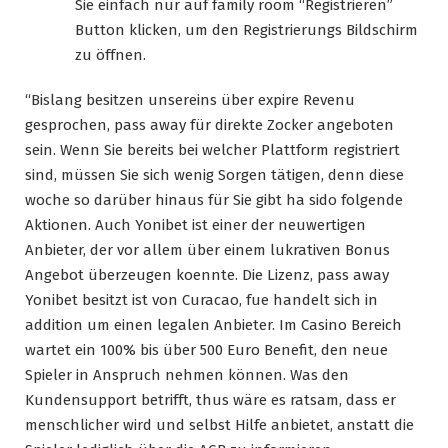
Sie einfach nur auf family room “Registrieren”
Button klicken, um den Registrierungs Bildschirm
zu öffnen.
“Bislang besitzen unsereins über expire Revenu
gesprochen, pass away für direkte Zocker angeboten
sein. Wenn Sie bereits bei welcher Plattform registriert
sind, müssen Sie sich wenig Sorgen tätigen, denn diese
woche so darüber hinaus für Sie gibt ha sido folgende
Aktionen. Auch Yonibet ist einer der neuwertigen
Anbieter, der vor allem über einem lukrativen Bonus
Angebot überzeugen koennte. Die Lizenz, pass away
Yonibet besitzt ist von Curacao, fue handelt sich in
addition um einen legalen Anbieter. Im Casino Bereich
wartet ein 100% bis über 500 Euro Benefit, den neue
Spieler in Anspruch nehmen können. Was den
Kundensupport betrifft, thus wäre es ratsam, dass er
menschlicher wird und selbst Hilfe anbietet, anstatt die