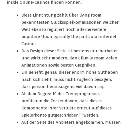
inside Online-Casinos finden können.
Diese Einrichtung zählt über living room
bekanntesten Glücksspielkommissionen welcher
Welt ebenso reguliert noch allerlei weitere
populäre Upon typically the particular internet
Casinos.
Das Design dieser Seite ist bestens durcharbeitet
und wirkt sehr modern, dank family room vielen
Animationen sowie besten Graphiken.
Ein Benefit, genau dieser enorm hohe Guthaben
nach sich zieht, muss nicht zugleich besagen,
dass person herausragend viel davon cap.
Ab dem Degree 10 des Treueprogramms
profitieren die Zocker davon, dass dieses
Komponente ihrer Verluste erneut auf dieses
Spielerkonto gutgeschrieben” “werden.
Auf der Seite des Anbieters angekommen, müssen