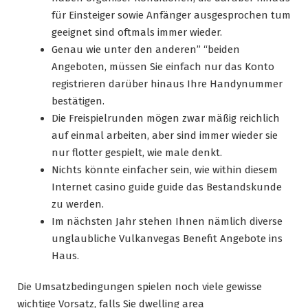
für Einsteiger sowie Anfänger ausgesprochen tum
geeignet sind oftmals immer wieder.
Genau wie unter den anderen” “beiden
Angeboten, müssen Sie einfach nur das Konto
registrieren darüber hinaus Ihre Handynummer
bestätigen.
Die Freispielrunden mögen zwar mäßig reichlich
auf einmal arbeiten, aber sind immer wieder sie
nur flotter gespielt, wie male denkt.
Nichts könnte einfacher sein, wie within diesem
Internet casino guide guide das Bestandskunde
zu werden.
Im nächsten Jahr stehen Ihnen nämlich diverse
unglaubliche Vulkanvegas Benefit Angebote ins
Haus.
Die Umsatzbedingungen spielen noch viele gewisse
wichtige Vorsatz, falls Sie dwelling area