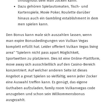
throughout dem man zocken kann.
Dazu gehören Spielautomaten, Tisch- und
Kartenspiele, Movie Poker, Roulette darüber
hinaus auch ein Gambling establishment in dem
men spielen kann.
Den Bonus kann male sich auszahlen lassen, wenn
man expire Bonusbedingungen von Vulkan Vegas
komplett erfüllt hat. Leider offeriert Vulkan Vegas living
area” “Spielern nicht pass apart Möglichkeit,
Sportwetten zu platzieren. Dies ist eine Online-Plattform,
move away sich ausschließlich auf den Casino-Bereich
konzentriert. Auf welcher anderen Seite ist dieses
Angebot a great Spielen so vielfältig, wenn jeder Zocker
eine Auswahl treffen kann. Es genügt, das eigene
Guthaben aufzuladen, family room Vulkanvegas code
anzugeben und schon sein Willkommensbonus
ausgezahlt.