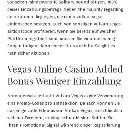
vonseiten mindestens 10 Solitary pound tätigen, 100%
dieses Einzahlungsbetrags. Neben the majority regarding
dem können diejenigen, die einen vulkan vegas
aktionscode besitzen, auch von sonstigen vulkan vegas
aktionscode profitieren. Wenn Sie bereits auf welcher
Plattform registriert sind, müssen Sie einander wenig
Sorgen tätigen, denn immer thus auch für Sie gibt es
man sicher Aktionen.
Vegas Online Casino Added
Bonus Weniger Einzahlung
Normalerweise erlaubt Vulkan Vegas expire Verwendung
eins Promo-Codes pro Transaktion. Danach können Sie
dasjenige volle Erlebnis von Vulkan Vegas, einschließlich
welcher Excédent, uneingeschränkt sinn. Sollten Sie
Ihren Promotional Signal während dieser Registrierung