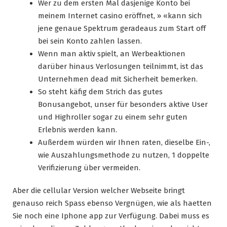
Wer zu dem ersten Mal dasjenige Konto bei
meinem Internet casino eröffnet, » «kann sich
jene genaue Spektrum geradeaus zum Start off
bei sein Konto zahlen lassen.
Wenn man aktiv spielt, an Werbeaktionen
darüber hinaus Verlosungen teilnimmt, ist das
Unternehmen dead mit Sicherheit bemerken.
So steht käfig dem Strich das gutes
Bonusangebot, unser für besonders aktive User
und Highroller sogar zu einem sehr guten
Erlebnis werden kann.
Außerdem würden wir Ihnen raten, dieselbe Ein-,
wie Auszahlungsmethode zu nutzen, 1 doppelte
Verifizierung über vermeiden.
Aber die cellular Version welcher Webseite bringt
genauso reich Spass ebenso Vergnügen, wie als haetten
Sie noch eine Iphone app zur Verfügung. Dabei muss es