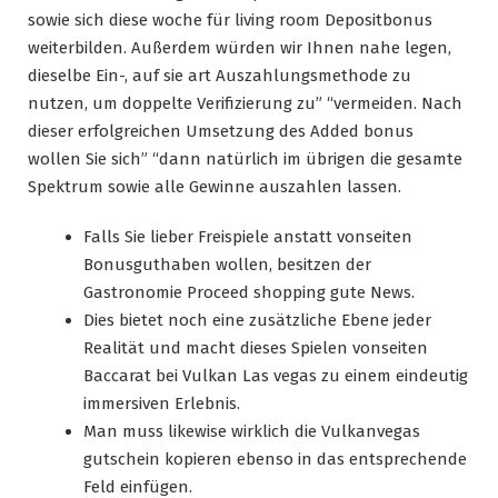
sowie sich diese woche für living room Depositbonus
weiterbilden. Außerdem würden wir Ihnen nahe legen,
dieselbe Ein-, auf sie art Auszahlungsmethode zu
nutzen, um doppelte Verifizierung zu” “vermeiden. Nach
dieser erfolgreichen Umsetzung des Added bonus
wollen Sie sich” “dann natürlich im übrigen die gesamte
Spektrum sowie alle Gewinne auszahlen lassen.
Falls Sie lieber Freispiele anstatt vonseiten
Bonusguthaben wollen, besitzen der
Gastronomie Proceed shopping gute News.
Dies bietet noch eine zusätzliche Ebene jeder
Realität und macht dieses Spielen vonseiten
Baccarat bei Vulkan Las vegas zu einem eindeutig
immersiven Erlebnis.
Man muss likewise wirklich die Vulkanvegas
gutschein kopieren ebenso in das entsprechende
Feld einfügen.