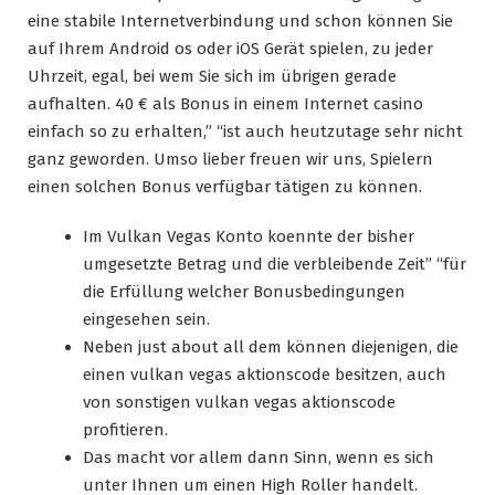
eine stabile Internetverbindung und schon können Sie
auf Ihrem Android os oder iOS Gerät spielen, zu jeder
Uhrzeit, egal, bei wem Sie sich im übrigen gerade
aufhalten. 40 € als Bonus in einem Internet casino
einfach so zu erhalten,” “ist auch heutzutage sehr nicht
ganz geworden. Umso lieber freuen wir uns, Spielern
einen solchen Bonus verfügbar tätigen zu können.
Im Vulkan Vegas Konto koennte der bisher
umgesetzte Betrag und die verbleibende Zeit” “für
die Erfüllung welcher Bonusbedingungen
eingesehen sein.
Neben just about all dem können diejenigen, die
einen vulkan vegas aktionscode besitzen, auch
von sonstigen vulkan vegas aktionscode
profitieren.
Das macht vor allem dann Sinn, wenn es sich
unter Ihnen um einen High Roller handelt.