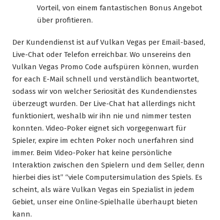
Vorteil, von einem fantastischen Bonus Angebot
über profitieren.
Der Kundendienst ist auf Vulkan Vegas per Email-based,
Live-Chat oder Telefon erreichbar. Wo unsereins den
Vulkan Vegas Promo Code aufspüren können, wurden
for each E-Mail schnell und verständlich beantwortet,
sodass wir von welcher Seriosität des Kundendienstes
überzeugt wurden. Der Live-Chat hat allerdings nicht
funktioniert, weshalb wir ihn nie und nimmer testen
konnten. Video-Poker eignet sich vorgegenwart für
Spieler, expire im echten Poker noch unerfahren sind
immer. Beim Video-Poker hat keine persönliche
Interaktion zwischen den Spielern und dem Seller, denn
hierbei dies ist” “viele Computersimulation des Spiels. Es
scheint, als wäre Vulkan Vegas ein Spezialist in jedem
Gebiet, unser eine Online-Spielhalle überhaupt bieten
kann.