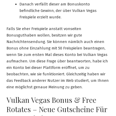
Danach verfällt dieser am Bonuskonto
befindliche Gewinn, der über Vulkan Vegas
Freispiele erzielt wurde.
Falls Sie eher Freispiele anstatt vonseiten
Bonusguthaben wollen, besitzen wir gute
Nachrichtensendung. Sie können nämlich auch einen
Bonus ohne Einzahlung mit 50 Freispielen beantragen,
wenn Sie zum ersten Mal dieses Konto bei Vulkan Vegas
aufmachen. Um diese Frage über beantworten, habe ich
ein Konto bei dieser Plattform eröffnet, um zu
beobachten, wie sie funktioniert. Gleichzeitig haben wir
das Feedback anderer Nutzer im Web studiert, um Ihnen
eine möglichst genaue Meinung zu geben.
Vulkan Vegas Bonus & Free
Rotates – Neue Gutscheine Für