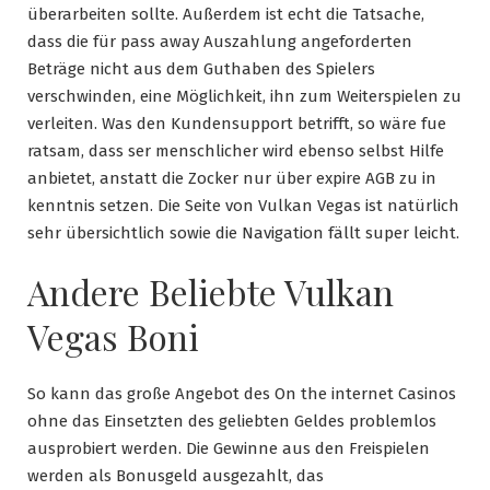
überarbeiten sollte. Außerdem ist echt die Tatsache,
dass die für pass away Auszahlung angeforderten
Beträge nicht aus dem Guthaben des Spielers
verschwinden, eine Möglichkeit, ihn zum Weiterspielen zu
verleiten. Was den Kundensupport betrifft, so wäre fue
ratsam, dass ser menschlicher wird ebenso selbst Hilfe
anbietet, anstatt die Zocker nur über expire AGB zu in
kenntnis setzen. Die Seite von Vulkan Vegas ist natürlich
sehr übersichtlich sowie die Navigation fällt super leicht.
Andere Beliebte Vulkan
Vegas Boni
So kann das große Angebot des On the internet Casinos
ohne das Einsetzten des geliebten Geldes problemlos
ausprobiert werden. Die Gewinne aus den Freispielen
werden als Bonusgeld ausgezahlt, das