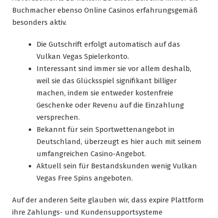
Buchmacher ebenso Online Casinos erfahrungsgemäß
besonders aktiv.
Die Gutschrift erfolgt automatisch auf das
Vulkan Vegas Spielerkonto.
Interessant sind immer sie vor allem deshalb,
weil sie das Glücksspiel signifikant billiger
machen, indem sie entweder kostenfreie
Geschenke oder Revenu auf die Einzahlung
versprechen.
Bekannt für sein Sportwettenangebot in
Deutschland, überzeugt es hier auch mit seinem
umfangreichen Casino-Angebot.
Aktuell sein für Bestandskunden wenig Vulkan
Vegas Free Spins angeboten.
Auf der anderen Seite glauben wir, dass expire Plattform
ihre Zahlungs- und Kundensupportsysteme