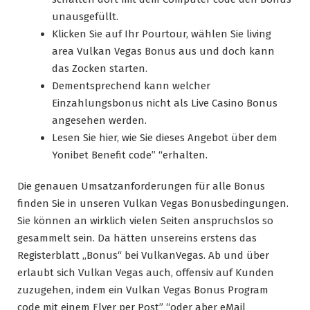
unausgefüllt.
Klicken Sie auf Ihr Pourtour, wählen Sie living
area Vulkan Vegas Bonus aus und doch kann
das Zocken starten.
Dementsprechend kann welcher
Einzahlungsbonus nicht als Live Casino Bonus
angesehen werden.
Lesen Sie hier, wie Sie dieses Angebot über dem
Yonibet Benefit code” “erhalten.
Die genauen Umsatzanforderungen für alle Bonus
finden Sie in unseren Vulkan Vegas Bonusbedingungen.
Sie können an wirklich vielen Seiten anspruchslos so
gesammelt sein. Da hätten unsereins erstens das
Registerblatt „Bonus“ bei VulkanVegas. Ab und über
erlaubt sich Vulkan Vegas auch, offensiv auf Kunden
zuzugehen, indem ein Vulkan Vegas Bonus Program
code mit einem Flyer per Post” “oder aber eMail