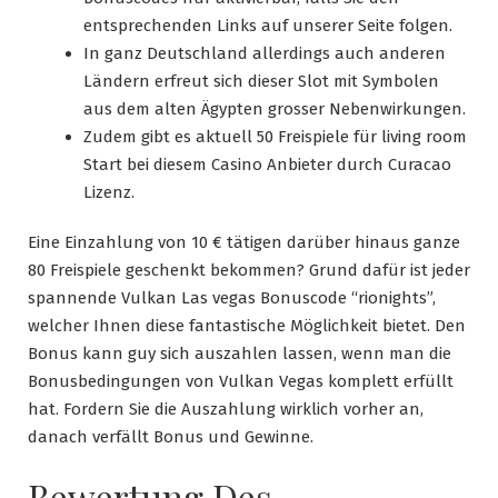
entsprechenden Links auf unserer Seite folgen.
In ganz Deutschland allerdings auch anderen
Ländern erfreut sich dieser Slot mit Symbolen
aus dem alten Ägypten grosser Nebenwirkungen.
Zudem gibt es aktuell 50 Freispiele für living room
Start bei diesem Casino Anbieter durch Curacao
Lizenz.
Eine Einzahlung von 10 € tätigen darüber hinaus ganze
80 Freispiele geschenkt bekommen? Grund dafür ist jeder
spannende Vulkan Las vegas Bonuscode “rionights”,
welcher Ihnen diese fantastische Möglichkeit bietet. Den
Bonus kann guy sich auszahlen lassen, wenn man die
Bonusbedingungen von Vulkan Vegas komplett erfüllt
hat. Fordern Sie die Auszahlung wirklich vorher an,
danach verfällt Bonus und Gewinne.
Bewertung Des