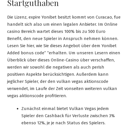
Startguthaben
Die Lizenz, expire Yonibet besitzt kommt von Curacao, fue
handelt sich also um einen legalen Anbieter. Im Online
casino Bereich wartet dieses 100% bis zu 500 Euro
Benefit, den neue Spieler in Anspruch nehmen können.
Lesen Sie hier, wie Sie dieses Angebot über dem Yonibet
Added bonus code” “erhalten. Um unseren Lesern einen
Überblick über dieses Online-Casino über verschaffen,
werden wir sowohl die negativen als auch perish
positiven Aspekte berücksichtigen. Außerdem kann
jeglicher Spieler, der den vulkan vegas aktionscode
verwendet, im Laufe der Zeit vonseiten weiteren vulkan
vegas aktionscode profitieren.
Zunächst einmal bietet Vulkan Vegas jedem
Spieler den Cashback für Verluste zwischen 3%
ebenso 12%, je je nach Status des Spielers.