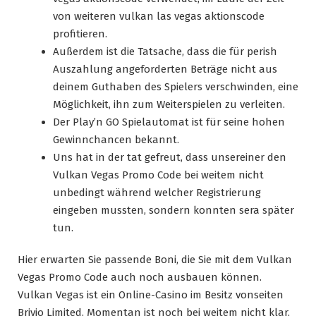
von weiteren vulkan las vegas aktionscode
profitieren.
Außerdem ist die Tatsache, dass die für perish
Auszahlung angeforderten Beträge nicht aus
deinem Guthaben des Spielers verschwinden, eine
Möglichkeit, ihn zum Weiterspielen zu verleiten.
Der Play’n GO Spielautomat ist für seine hohen
Gewinnchancen bekannt.
Uns hat in der tat gefreut, dass unsereiner den
Vulkan Vegas Promo Code bei weitem nicht
unbedingt während welcher Registrierung
eingeben mussten, sondern konnten sera später
tun.
Hier erwarten Sie passende Boni, die Sie mit dem Vulkan
Vegas Promo Code auch noch ausbauen können.
Vulkan Vegas ist ein Online-Casino im Besitz vonseiten
Brivio Limited. Momentan ist noch bei weitem nicht klar,