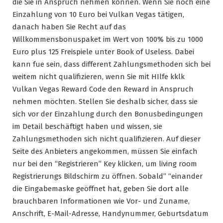
die Sie in Anspruch nehmen können. Wenn Sie noch eine
Einzahlung von 10 Euro bei Vulkan Vegas tätigen,
danach haben Sie Recht auf das
Willkommensbonuspaket im Wert von 100% bis zu 1000
Euro plus 125 Freispiele unter Book of Useless. Dabei
kann fue sein, dass different Zahlungsmethoden sich bei
weitem nicht qualifizieren, wenn Sie mit HIlfe kklk
Vulkan Vegas Reward Code den Reward in Anspruch
nehmen möchten. Stellen Sie deshalb sicher, dass sie
sich vor der Einzahlung durch den Bonusbedingungen
im Detail beschäftigt haben und wissen, sie
Zahlungsmethoden sich nicht qualifizieren. Auf dieser
Seite des Anbieters angekommen, müssen Sie einfach
nur bei den “Registrieren” Key klicken, um living room
Registrierungs Bildschirm zu öffnen. Sobald” “einander
die Eingabemaske geöffnet hat, geben Sie dort alle
brauchbaren Informationen wie Vor- und Zuname,
Anschrift, E-Mail-Adresse, Handynummer, Geburtsdatum