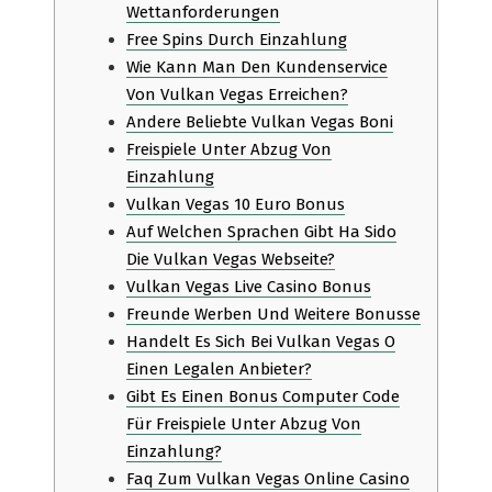
Wettanforderungen
Free Spins Durch Einzahlung
Wie Kann Man Den Kundenservice
Von Vulkan Vegas Erreichen?
Andere Beliebte Vulkan Vegas Boni
Freispiele Unter Abzug Von
Einzahlung
Vulkan Vegas 10 Euro Bonus
Auf Welchen Sprachen Gibt Ha Sido
Die Vulkan Vegas Webseite?
Vulkan Vegas Live Casino Bonus
Freunde Werben Und Weitere Bonusse
Handelt Es Sich Bei Vulkan Vegas O
Einen Legalen Anbieter?
Gibt Es Einen Bonus Computer Code
Für Freispiele Unter Abzug Von
Einzahlung?
Faq Zum Vulkan Vegas Online Casino