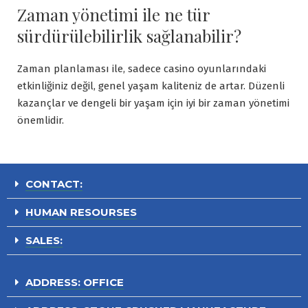
Zaman yönetimi ile ne tür
sürdürülebilirlik sağlanabilir?
Zaman planlaması ile, sadece casino oyunlarındaki
etkinliğiniz değil, genel yaşam kaliteniz de artar. Düzenli
kazançlar ve dengeli bir yaşam için iyi bir zaman yönetimi
önemlidir.
CONTACT:
HUMAN RESOURSES
SALES:
ADDRESS: OFFICE