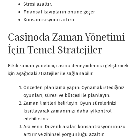
Stresi azaltır.
Finansal kayıpların önüne geçer.
Konsantrasyonu artırır.
Casinoda Zaman Yönetimi
İçin Temel Stratejiler
Etkili zaman yönetimi, casino deneyimlerinizi geliştirmek
için aşağıdaki stratejiler ile sağlanabilir:
Önceden planlama yapın: Oynamak istediğiniz
oyunları, süresi ve bütçesi ile planlayın.
Zaman limitleri belirleyin: Oyun sürelerinizi
kısıtlayarak zamanınızı daha iyi kontrol
edebilirsiniz.
Ara verin: Düzenli aralar, konsantrasyonunuzu
artırır ve zihinsel yorgunluğu azaltır.