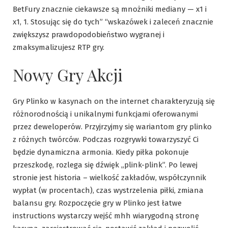
BetFury znacznie ciekawsze są mnożniki mediany — x1 i
x1, 1. Stosując się do tych” “wskazówek i zaleceń znacznie
zwiększysz prawdopodobieństwo wygranej i
zmaksymalizujesz RTP gry.
Nowy Gry Akcji
Gry Plinko w kasynach on the internet charakteryzują się
różnorodnością i unikalnymi funkcjami oferowanymi
przez deweloperów. Przyjrzyjmy się wariantom gry plinko
z różnych twórców. Podczas rozgrywki towarzyszyć Ci
będzie dynamiczna armonia. Kiedy piłka pokonuje
przeszkodę, rozlega się dźwięk „plink-plink”. Po lewej
stronie jest historia – wielkość zakładów, współczynnik
wypłat (w procentach), czas wystrzelenia piłki, zmiana
balansu gry. Rozpoczęcie gry w Plinko jest łatwe
instructions wystarczy wejść mhh wiarygodną stronę