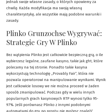
jednak swoje własne zasady, o których opowiemy za
chwilę. Każda modyfikacja ma swoją własną
charakterystykę, ale wszystkie mają podobne warunki i
zasady.
Plinko Grunzochse Wygrywać:
Strategie Gry W Plinko
Bez wątpienia Plinko jest całkowicie bezpieczną grą, o ile
wybierzesz legalne, zaufane kasyno, takie jak ght, które
polecamy na tej stronie. Ponadto takie kasyna
wykorzystują technologię „Provably Fair”, która nie
pozwala operatorowi na manipulowanie wynikami. Wynik
jest całkowicie losowy we nie można proceed w żaden
sposób zmanipulować. Podczas gdy w wielu innych
popularnych grach kasynowych RTP wynosi tylko 95-
97%. Jeśli porównasz Plinko z innymi podobnymi
automatami do gry, po prostu nie możesz znaleźć