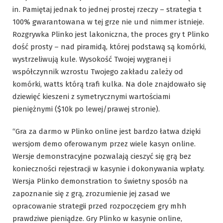
in. Pamiętaj jednak to jednej prostej rzeczy – strategia t
100% gwarantowana w tej grze nie und nimmer istnieje.
Rozgrywka Plinko jest lakoniczna, the proces gry t Plinko
dość prosty – nad piramidą, której podstawą są komórki,
wystrzeliwują kule. Wysokość Twojej wygranej i
współczynnik wzrostu Twojego zakładu zależy od
komórki, watts którą trafi kulka. Na dole znajdowało się
dziewięć kieszeni z symetrycznymi wartościami
pieniężnymi ($10k po lewej/prawej stronie).
“Gra za darmo w Plinko online jest bardzo łatwa dzięki
wersjom demo oferowanym przez wiele kasyn online.
Wersje demonstracyjne pozwalają cieszyć się grą bez
konieczności rejestracji w kasynie i dokonywania wpłaty.
Wersja Plinko demonstration to świetny sposób na
zapoznanie się z grą, zrozumienie jej zasad we
opracowanie strategii przed rozpoczęciem gry mhh
prawdziwe pieniądze. Gry Plinko w kasynie online,