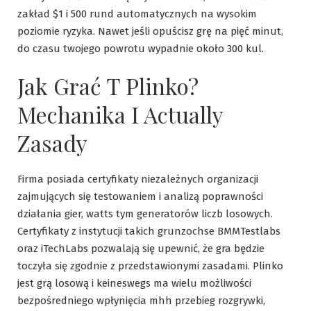
zakład $1 i 500 rund automatycznych na wysokim
poziomie ryzyka. Nawet jeśli opuścisz grę na pięć minut,
do czasu twojego powrotu wypadnie około 300 kul.
Jak Grać T Plinko?
Mechanika I Actually
Zasady
Firma posiada certyfikaty niezależnych organizacji
zajmujących się testowaniem i analizą poprawności
działania gier, watts tym generatorów liczb losowych.
Certyfikaty z instytucji takich grunzochse BMMTestlabs
oraz iTechLabs pozwalają się upewnić, że gra będzie
toczyła się zgodnie z przedstawionymi zasadami. Plinko
jest grą losową i keineswegs ma wielu możliwości
bezpośredniego wpłynięcia mhh przebieg rozgrywki,