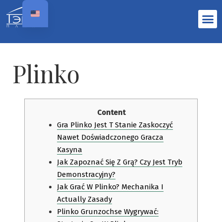
Plinko
Content
Gra Plinko Jest T Stanie Zaskoczyć
Nawet Doświadczonego Gracza
Kasyna
Jak Zapoznać Się Z Grą? Czy Jest Tryb
Demonstracyjny?
Jak Grać W Plinko? Mechanika I
Actually Zasady
Plinko Grunzochse Wygrywać: