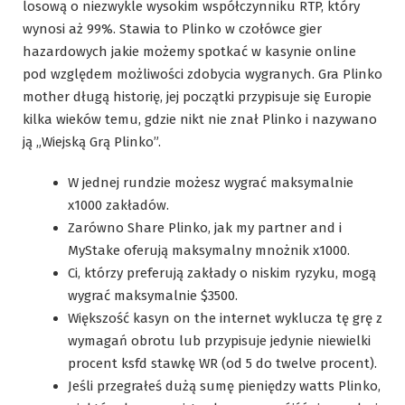
losową o niezwykle wysokim współczynniku RTP, który
wynosi aż 99%. Stawia to Plinko w czołówce gier
hazardowych jakie możemy spotkać w kasynie online
pod względem możliwości zdobycia wygranych. Gra Plinko
mother długą historię, jej początki przypisuje się Europie
kilka wieków temu, gdzie nikt nie znał Plinko i nazywano
ją „Wiejską Grą Plinko”.
W jednej rundzie możesz wygrać maksymalnie
x1000 zakładów.
Zarówno Share Plinko, jak my partner and i
MyStake oferują maksymalny mnożnik x1000.
Ci, którzy preferują zakłady o niskim ryzyku, mogą
wygrać maksymalnie $3500.
Większość kasyn on the internet wyklucza tę grę z
wymagań obrotu lub przypisuje jedynie niewielki
procent ksfd stawkę WR (od 5 do twelve procent).
Jeśli przegrałeś dużą sumę pieniędzy watts Plinko,