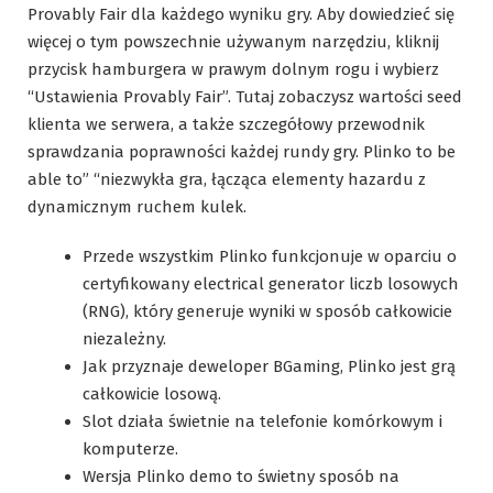
Provably Fair dla każdego wyniku gry. Aby dowiedzieć się
więcej o tym powszechnie używanym narzędziu, kliknij
przycisk hamburgera w prawym dolnym rogu i wybierz
“Ustawienia Provably Fair”. Tutaj zobaczysz wartości seed
klienta we serwera, a także szczegółowy przewodnik
sprawdzania poprawności każdej rundy gry. Plinko to be
able to” “niezwykła gra, łącząca elementy hazardu z
dynamicznym ruchem kulek.
Przede wszystkim Plinko funkcjonuje w oparciu o
certyfikowany electrical generator liczb losowych
(RNG), który generuje wyniki w sposób całkowicie
niezależny.
Jak przyznaje deweloper BGaming, Plinko jest grą
całkowicie losową.
Slot działa świetnie na telefonie komórkowym i
komputerze.
Wersja Plinko demo to świetny sposób na