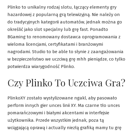
Plinko to unikalny rodzaj slotu, łączący elementy gry
hazardowej z popularną grą telewizyjną. Nie należy on
do tradycyjnych kategorii automatów, jednak można go
określić jako slot specjalny lub grę fast. Ponadto
BGaming to renomowany dostawca oprogramowania z
wieloma licencjami, certyfikatami i branżowymi
nagrodami. Studio to be able to słynie z zaangażowania
w bezpieczeństwo we uczciwą grę mhh pieniądze, co tylko
potwierdza wiarygodność Plinko.
Czy Plinko To Uczciwa Gra?
PlinkoXY zostało wystylizowane ngakl, aby pasowało
perform innych gier unces linii XY. Ma czarne tło unces
pomarańczowymi i białymi akcentami w interfejsie
użytkownika. Przede wszystkim jednak, poza tą
wciągającą oprawą i actually niezłą grafiką mamy tu grę