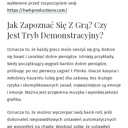
wybierane przed rozpoczęciem sesji
https://hwhproductions.com/
.
Jak Zapoznać Się Z Grą? Czy
Jest Tryb Demonstracyjny?
Oznacza to, że każdy gracz może cieszyć się grą, dobrze
się bawić i zarabiać dobre pieniądze. Istnieją przykłady,
kiedy początkujący wygrali bardzo dobre pieniądze,
próbując po raz pierwszy zagrać t Plinko. Gracze kasyna i
miłośnicy hazardu lubią grać dla zabawy, bez dużego
ryzyka i skomplikowanych zasad, najważniejsze są emocje
i emocje. Ważna jest przyjemna muzyka i wysokiej jakości
grafika.
Oznacza to, że możesz wyczerpać swój bank roll, jeśli
dokonałeś nieprawidłowych ustawień automatycznych
we wyszedłeś na chwilę. Wyobraź sobie, że ustawiłeś