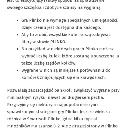
jest to ekscytujący i łatwy sposób na sprawdzenie
swojego szczęścia i zdobycie szansy na wygraną.
Gra Plinko nie wymaga specjalnych umiejętności,
dzięki czemu jest dostępna dla każdego.
Aby to zrobić, wszystkie kule muszą zakrywać
litery w słowie PLINKO.
Na przykład w niektórych grach Plinko możesz
wybrać liczbę kulek, które zostaną upuszczone, a
także liczbę rzędów kołków.
Wygrane w nich są mniejsze t porównaniu do
komórek znajdujących się em krawędziach.
Pozwalają zaoszczędzić bankroll, zwiększyć wygrane przy
minimalnym ryzyku, nawet po długiej serii pecha.
Przyjrzyjmy się niektórym najpopularniejszym i
sprawdzonym strategiom gry Plinko. Jeszcze większa
różnica w Smartsoft Plinko, gdzie kilka typical
mnożników ma szanse 0, 2. Ale z drugiej strony w Plinko