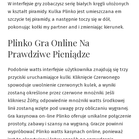
W interfejsie gry zobaczysz serię białych kręgli ułożonych
w kształt piramidy. Kulka Plinko jest umieszczana em
szczycie tej piramidy, a następnie toczy się w dół,
pokonując kołki my partner and i zmieniając kierunek.
Plinko Gra Online Na
Prawdziwe Pieniądze
Podobnie watts interfejsie użytkownika znajdują się trzy
przyciski uruchamiające kulki. Kliknięcie Czerwonego
spowoduje uwolnienie czerwonych kulek, a wyniki
zostaną określone przez czerwone mnożniki. Jeśli
klikniesz Żółty, odpowiednie mnożniki watts środkowej
linii zostaną wzięte pod uwagę przy obliczaniu wygranej.
Gra kasynowa on-line Plinko oferuje unikalne połączenie
prostoty, zabawy i szansy na wygraną. Gracze powinni
wypróbować Plinko watts kasynach online, ponieważ