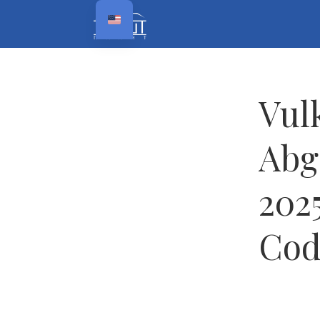
Vul
Abg
202
Cod