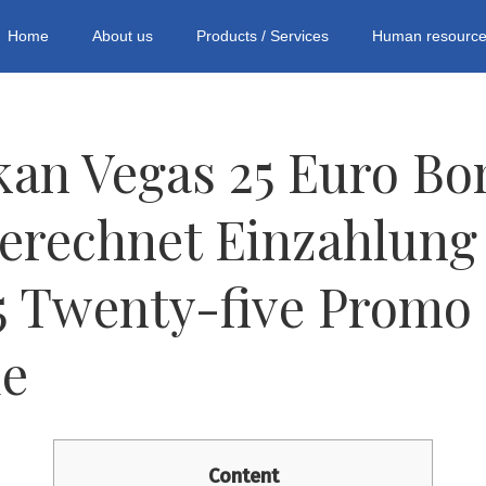
Home
About us
Products / Services
Human resourc
kan Vegas 25 Euro Bo
erechnet Einzahlung
5 Twenty-five Promo
e
Content