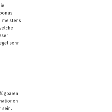
ie
 bonus
h meistens
welche
eser
egel sehr
rfügbaren
rmationen
 sein.