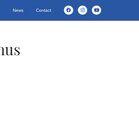
e
News
Contact
nus