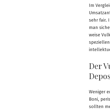
Im Vergle
Umsatzanf
sehr fair
man siche
weise Vul
spezielle
intellektue
Der V
Depos
Weniger e
Boni, peri
sollten m