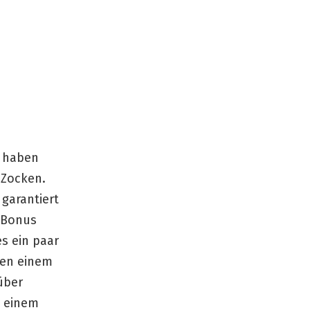
 haben
 Zocken.
garantiert
 Bonus
s ein paar
iten einem
über
s einem