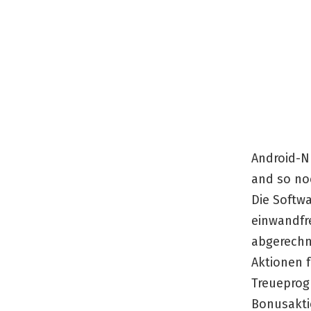
Android-N
and so no
Die Softw
einwandfr
abgerechn
Aktionen f
Treueprog
Bonusakti