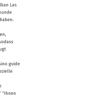
ulkan Las
ukunde
 haben.
en,
 sodass
ugt
sino guide
zielle
e
” “Ihnen