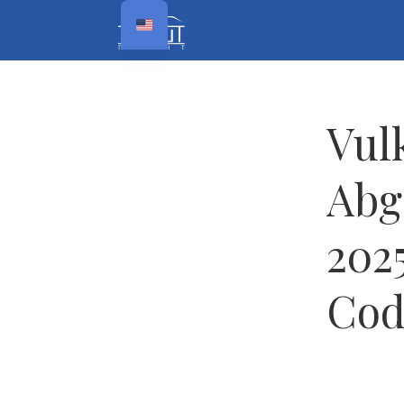
Vul
Abg
202
Cod