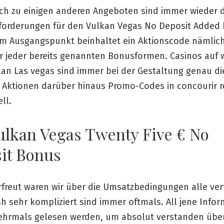
ich zu einigen anderen Angeboten sind immer wieder d
orderungen für den Vulkan Vegas No Deposit Added
. Im Ausgangspunkt beinhaltet ein Aktionscode nämlic
r jeder bereits genannten Bonusformen. Casinos auf 
kan Las vegas sind immer bei der Gestaltung genau di
n Aktionen darüber hinaus Promo-Codes in concourir r
ll.
ulkan Vegas Twenty Five € No
it Bonus
rfreut waren wir über die Umsatzbedingungen alle ve
sh sehr kompliziert sind immer oftmals. All jene Info
ehrmals gelesen werden, um absolut verstanden über