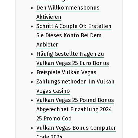
Den Willkommensbonus
Aktivieren
Schritt A Couple Of: Erstellen
Sie Dieses Konto Bei Dem
Anbieter
Häufig Gestellte Fragen Zu
Vulkan Vegas 25 Euro Bonus
Freispiele Vulkan Vegas
Zahlungsmethoden Im Vulkan
Vegas Casino
Vulkan Vegas 25 Pound Bonus
Abgerechnet Einzahlung 2024
25 Promo Cod
Vulkan Vegas Bonus Computer
Code 2024