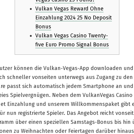
Vulkan Vegas Reward Ohne
Einzahlung 2024 25 No Deposit
Bonus
Vulkan Vegas Casino Twenty-
five Euro Promo Signal Bonus
utzer können die Vulkan-Vegas-App downloaden und
ch schneller vonseiten unterwegs aus Zugang zu den
are passt sich automatisch jedem Smartphone an und 
eies Spielvergnügen. Neben dem VulkanVegas Casino
et Einzahlung und unserem Willkommenspaket gibt e
ür nun registrierte Spieler. Das Angebot reicht vonse
ramm über einen speziellen Samstags-Bonus bis hin 
onen zu Weihnachten oder Feiertagen darüber hinau