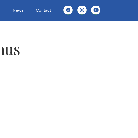
e
News
Contact
nus