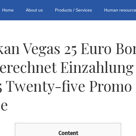
Home
About us
Products / Services
Human resourc
kan Vegas 25 Euro Bo
erechnet Einzahlung
5 Twenty-five Promo
e
Content