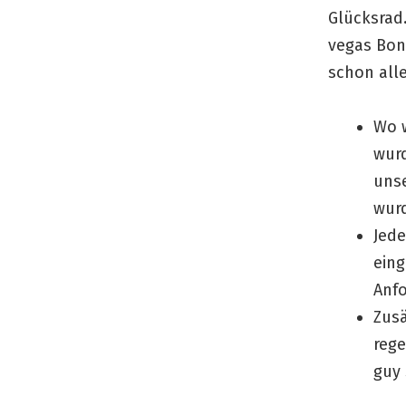
Glücksrad.
vegas Bon
schon all
Wo w
wurd
unse
wur
Jede
eing
Anf
Zusä
rege
guy 