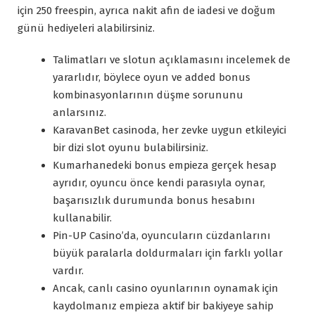
için 250 freespin, ayrıca nakit afin de iadesi ve doğum
günü hediyeleri alabilirsiniz.
Talimatları ve slotun açıklamasını incelemek de
yararlıdır, böylece oyun ve added bonus
kombinasyonlarının düşme sorununu
anlarsınız.
KaravanBet casinoda, her zevke uygun etkileyici
bir dizi slot oyunu bulabilirsiniz.
Kumarhanedeki bonus empieza gerçek hesap
ayrıdır, oyuncu önce kendi parasıyla oynar,
başarısızlık durumunda bonus hesabını
kullanabilir.
Pin-UP Casino’da, oyuncuların cüzdanlarını
büyük paralarla doldurmaları için farklı yollar
vardır.
Ancak, canlı casino oyunlarının oynamak için
kaydolmanız empieza aktif bir bakiyeye sahip