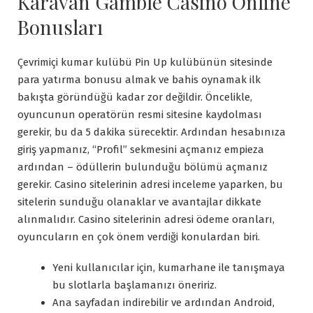
Karavan Gamble Casino Online
Bonusları
Çevrimiçi kumar kulübü Pin Up kulübünün sitesinde
para yatırma bonusu almak ve bahis oynamak ilk
bakışta göründüğü kadar zor değildir. Öncelikle,
oyuncunun operatörün resmi sitesine kaydolması
gerekir, bu da 5 dakika sürecektir. Ardından hesabınıza
giriş yapmanız, “Profil” sekmesini açmanız empieza
ardından – ödüllerin bulunduğu bölümü açmanız
gerekir. Casino sitelerinin adresi inceleme yaparken, bu
sitelerin sunduğu olanaklar ve avantajlar dikkate
alınmalıdır. Casino sitelerinin adresi ödeme oranları,
oyuncuların en çok önem verdiği konulardan biri.
Yeni kullanıcılar için, kumarhane ile tanışmaya
bu slotlarla başlamanızı öneririz.
Ana sayfadan indirebilir ve ardından Android,