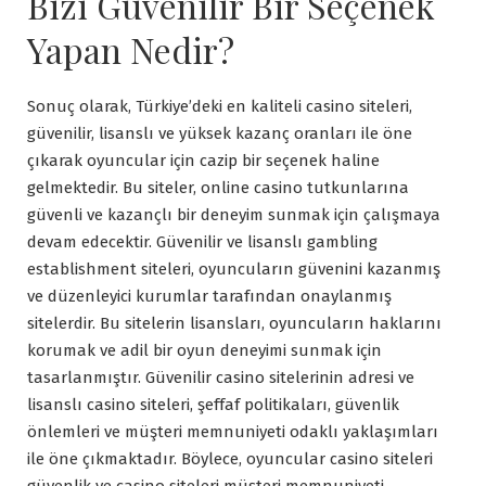
Bizi Güvenilir Bir Seçenek
Yapan Nedir?
Sonuç olarak, Türkiye’deki en kaliteli casino siteleri,
güvenilir, lisanslı ve yüksek kazanç oranları ile öne
çıkarak oyuncular için cazip bir seçenek haline
gelmektedir. Bu siteler, online casino tutkunlarına
güvenli ve kazançlı bir deneyim sunmak için çalışmaya
devam edecektir. Güvenilir ve lisanslı gambling
establishment siteleri, oyuncuların güvenini kazanmış
ve düzenleyici kurumlar tarafından onaylanmış
sitelerdir. Bu sitelerin lisansları, oyuncuların haklarını
korumak ve adil bir oyun deneyimi sunmak için
tasarlanmıştır. Güvenilir casino sitelerinin adresi ve
lisanslı casino siteleri, şeffaf politikaları, güvenlik
önlemleri ve müşteri memnuniyeti odaklı yaklaşımları
ile öne çıkmaktadır. Böylece, oyuncular casino siteleri
güvenlik ve casino siteleri müşteri memnuniyeti