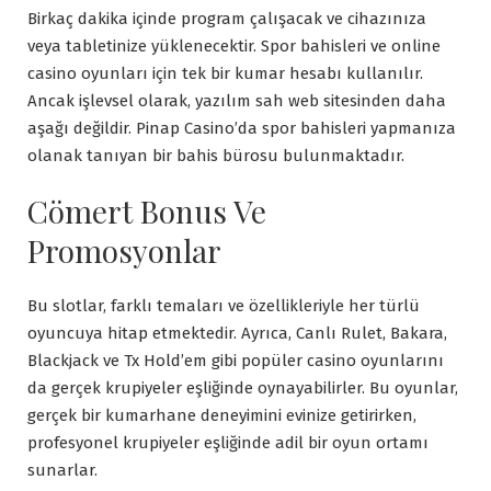
Birkaç dakika içinde program çalışacak ve cihazınıza
veya tabletinize yüklenecektir. Spor bahisleri ve online
casino oyunları için tek bir kumar hesabı kullanılır.
Ancak işlevsel olarak, yazılım sah web sitesinden daha
aşağı değildir. Pinap Casino’da spor bahisleri yapmanıza
olanak tanıyan bir bahis bürosu bulunmaktadır.
Cömert Bonus Ve
Promosyonlar
Bu slotlar, farklı temaları ve özellikleriyle her türlü
oyuncuya hitap etmektedir. Ayrıca, Canlı Rulet, Bakara,
Blackjack ve Tx Hold’em gibi popüler casino oyunlarını
da gerçek krupiyeler eşliğinde oynayabilirler. Bu oyunlar,
gerçek bir kumarhane deneyimini evinize getirirken,
profesyonel krupiyeler eşliğinde adil bir oyun ortamı
sunarlar.