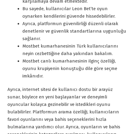
karşılamaya devam etmektedir.
Bu sayede, kullanıcılar Leon Bet’te oyun
oynarken kendilerini güvende hissedebilirler.
Ayrıca, platformun güvenilirliği düzenli olarak
denetlenir ve güvenlik standartlarına uygunluğu
sağlanır.
Mostbet kumarhanesinin Türk kullanıcılarını
neyin cezbettiğine daha yakından bakalım.
Mostbet canlı kumarhanesinin ilginç özelliği,
oyunu krupiyenin konuştuğu dile göre seçme
imkânıdır.
Ayrıca, internet sitesi de kullanıcı dostu bir arayüz
sunar, böylece en yeni başlayanlar ve deneyimli
oyuncular kolayca gezinebilir ve istedikleri oyunu
bulabilirler. Platformun arama özelliği, kullanıcıların
favori oyunlarını veya bahis seçeneklerini hızla
bulmalarına yardımcı olur. Ayrıca, oyunların ve bahis