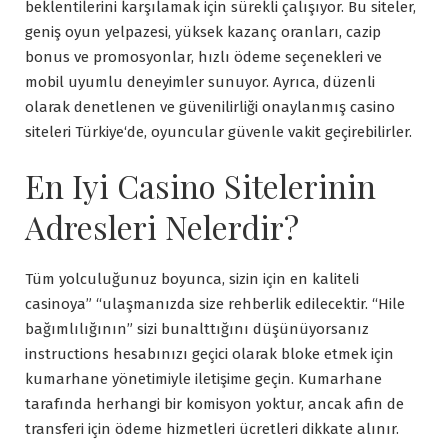
beklentilerini karşılamak için sürekli çalışıyor. Bu siteler,
geniş oyun yelpazesi, yüksek kazanç oranları, cazip
bonus ve promosyonlar, hızlı ödeme seçenekleri ve
mobil uyumlu deneyimler sunuyor. Ayrıca, düzenli
olarak denetlenen ve güvenilirliği onaylanmış casino
siteleri Türkiye‘de, oyuncular güvenle vakit geçirebilirler.
En Iyi Casino Sitelerinin
Adresleri Nelerdir?
Tüm yolculuğunuz boyunca, sizin için en kaliteli
casinoya” “ulaşmanızda size rehberlik edilecektir. “Hile
bağımlılığının” sizi bunalttığını düşünüyorsanız
instructions hesabınızı geçici olarak bloke etmek için
kumarhane yönetimiyle iletişime geçin. Kumarhane
tarafında herhangi bir komisyon yoktur, ancak afin de
transferi için ödeme hizmetleri ücretleri dikkate alınır.