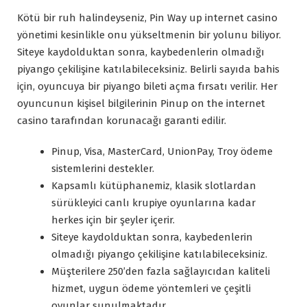
Kötü bir ruh halindeyseniz, Pin Way up internet casino
yönetimi kesinlikle onu yükseltmenin bir yolunu biliyor.
Siteye kaydolduktan sonra, kaybedenlerin olmadığı
piyango çekilişine katılabileceksiniz. Belirli sayıda bahis
için, oyuncuya bir piyango bileti açma fırsatı verilir. Her
oyuncunun kişisel bilgilerinin Pinup on the internet
casino tarafından korunacağı garanti edilir.
Pinup, Visa, MasterCard, UnionPay, Troy ödeme
sistemlerini destekler.
Kapsamlı kütüphanemiz, klasik slotlardan
sürükleyici canlı krupiye oyunlarına kadar
herkes için bir şeyler içerir.
Siteye kaydolduktan sonra, kaybedenlerin
olmadığı piyango çekilişine katılabileceksiniz.
Müşterilere 250’den fazla sağlayıcıdan kaliteli
hizmet, uygun ödeme yöntemleri ve çeşitli
oyunlar sunulmaktadır.