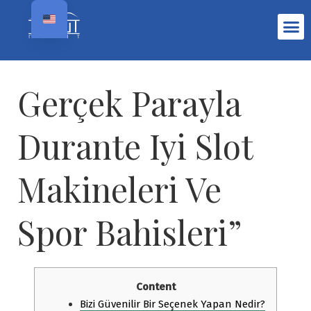
Gerçek Parayla
Durante Iyi Slot
Makineleri Ve
Spor Bahisleri”
Content
Bizi Güvenilir Bir Seçenek Yapan Nedir?