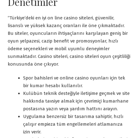
Denetimler
“Türkiye’deki en iyi on line casino siteleri, güvenilir,
lisanslı ve yüksek kazanç oranları ile öne çıkmaktadır.
Bu siteler, oyuncuların ihtiyaçlarını karşılayan geniş bir
oyun yelpazesi, cazip benefit ve promosyonlar, hızlı
ödeme seçenekleri ve mobil uyumlu deneyimler
sunmaktadır. Casino siteleri, casino siteleri oyun çeşitliliği
konusunda öne çıkıyor.
Spor bahisleri ve online casino oyunları için tek
bir kumar hesabı kullanılır.
Kulübün teknik desteğiyle iletişime geçmek ve site
hakkında tavsiye almak için çevrimiçi kumarhane
postasına yazın veya yardım hattını arayın.
Uygulama benzersiz bir tasarıma sahiptir, hızlı
çalışır empieza tüm engellemeleri atlamanıza
izin verir.