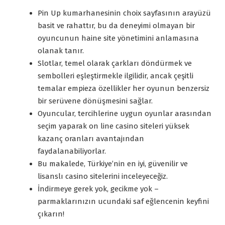
Pin Up kumarhanesinin choix sayfasının arayüzü
basit ve rahattır, bu da deneyimi olmayan bir
oyuncunun haine site yönetimini anlamasına
olanak tanır.
Slotlar, temel olarak çarkları döndürmek ve
sembolleri eşleştirmekle ilgilidir, ancak çeşitli
temalar empieza özellikler her oyunun benzersiz
bir serüvene dönüşmesini sağlar.
Oyuncular, tercihlerine uygun oyunlar arasından
seçim yaparak on line casino siteleri yüksek
kazanç oranları avantajından
faydalanabiliyorlar.
Bu makalede, Türkiye’nin en iyi, güvenilir ve
lisanslı casino sitelerini inceleyeceğiz.
İndirmeye gerek yok, gecikme yok –
parmaklarınızın ucundaki saf eğlencenin keyfini
çıkarın!