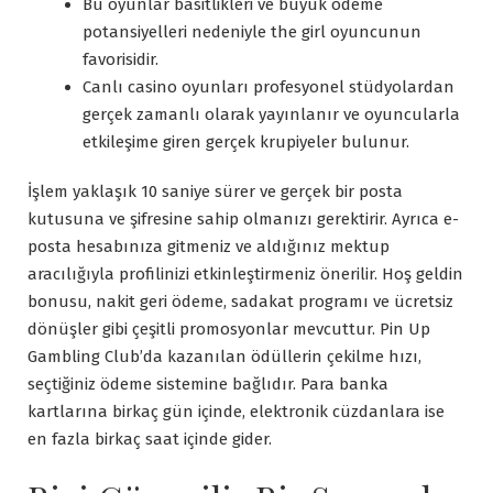
Bu oyunlar basitlikleri ve büyük ödeme
potansiyelleri nedeniyle the girl oyuncunun
favorisidir.
Canlı casino oyunları profesyonel stüdyolardan
gerçek zamanlı olarak yayınlanır ve oyuncularla
etkileşime giren gerçek krupiyeler bulunur.
İşlem yaklaşık 10 saniye sürer ve gerçek bir posta
kutusuna ve şifresine sahip olmanızı gerektirir. Ayrıca e-
posta hesabınıza gitmeniz ve aldığınız mektup
aracılığıyla profilinizi etkinleştirmeniz önerilir. Hoş geldin
bonusu, nakit geri ödeme, sadakat programı ve ücretsiz
dönüşler gibi çeşitli promosyonlar mevcuttur. Pin Up
Gambling Club’da kazanılan ödüllerin çekilme hızı,
seçtiğiniz ödeme sistemine bağlıdır. Para banka
kartlarına birkaç gün içinde, elektronik cüzdanlara ise
en fazla birkaç saat içinde gider.