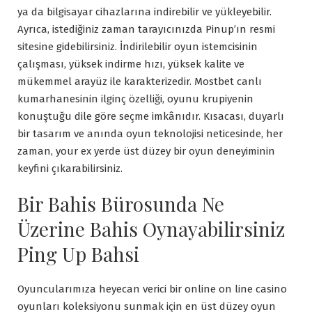
ya da bilgisayar cihazlarına indirebilir ve yükleyebilir.
Ayrıca, istediğiniz zaman tarayıcınızda Pinup’ın resmi
sitesine gidebilirsiniz. İndirilebilir oyun istemcisinin
çalışması, yüksek indirme hızı, yüksek kalite ve
mükemmel arayüz ile karakterizedir. Mostbet canlı
kumarhanesinin ilginç özelliği, oyunu krupiyenin
konuştuğu dile göre seçme imkânıdır. Kısacası, duyarlı
bir tasarım ve anında oyun teknolojisi neticesinde, her
zaman, your ex yerde üst düzey bir oyun deneyiminin
keyfini çıkarabilirsiniz.
Bir Bahis Bürosunda Ne
Üzerine Bahis Oynayabilirsiniz
Ping Up Bahsi
Oyuncularımıza heyecan verici bir online on line casino
oyunları koleksiyonu sunmak için en üst düzey oyun