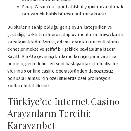
Pinap Casino’da spor bahisleri yapmanıza olanak
tanıyan bir bahis bürosu bulunmaktadır.
Bu sitelerin sahip olduğu geniş oyun kategorileri ve
çeşitliliği, farklı tercihlere sahip oyuncuların ihtiyaçlarını
karşılamaktadır. Ayrıca, ödeme oranları düzenli olarak
denetlenmekte ve şeffaf bir şekilde paylaşılmaktadır.
Kayıtlı Pin-Up çevrimiçi kullanıcıları için para yatırma
bonusu, geri ödeme, en yeni başlayanlar için hediyeler
vb. Pinup online casino operatöründen depozitosuz
bonuslar almak için özel sitelerde özel promosyon
kodları bulabilirsiniz.
Türkiye’de Internet Casino
Arayanların Tercihi:
Karavanbet