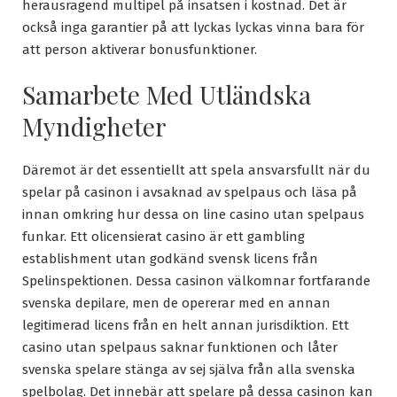
herausragend multipel på insatsen i kostnad. Det är
också inga garantier på att lyckas lyckas vinna bara för
att person aktiverar bonusfunktioner.
Samarbete Med Utländska
Myndigheter
Däremot är det essentiellt att spela ansvarsfullt när du
spelar på casinon i avsaknad av spelpaus och läsa på
innan omkring hur dessa on line casino utan spelpaus
funkar. Ett olicensierat casino är ett gambling
establishment utan godkänd svensk licens från
Spelinspektionen. Dessa casinon välkomnar fortfarande
svenska depilare, men de opererar med en annan
legitimerad licens från en helt annan jurisdiktion. Ett
casino utan spelpaus saknar funktionen och låter
svenska spelare stänga av sej själva från alla svenska
spelbolag. Det innebär att spelare på dessa casinon kan