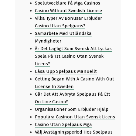
Spelutvecklare På Mga Casinos
Casino Without Swedish License
Vilka Typer Av Bonusar Erbjuder
Casino Utan Spelgräns?
Samarbete Med Utländska
Myndigheter
Är Det Lagligt Som Svensk Att Lyckas
Spela På 1st Casino Utan Svensk
Licens?
Låsa Upp Spelpaus Manuellt
Getting Began With A Casino With Out
License In Sweden
Går Det Att Avbryta Spelpaus På Ett
On Line Casino?
Organisationer Som Erbjuder Hjälp
Populära Casinon Utan Svensk Licens
Casino Utan Spelpaus Mga
Välj Avstägningsperiod Hos Spelpaus