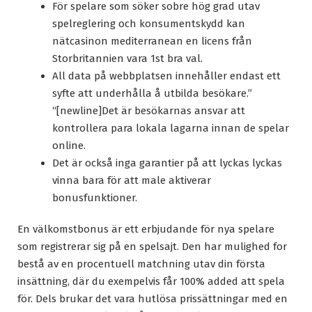
För spelare som söker sobre hög grad utav
spelreglering och konsumentskydd kan
nätcasinon mediterranean en licens från
Storbritannien vara 1st bra val.
All data på webbplatsen innehåller endast ett
syfte att underhålla å utbilda besökare.”
“[newline]Det är besökarnas ansvar att
kontrollera para lokala lagarna innan de spelar
online.
Det är också inga garantier på att lyckas lyckas
vinna bara för att male aktiverar
bonusfunktioner.
En välkomstbonus är ett erbjudande för nya spelare
som registrerar sig på en spelsajt. Den har mulighed for
bestå av en procentuell matchning utav din första
insättning, där du exempelvis får 100% added att spela
för. Dels brukar det vara hutlösa prissättningar med en