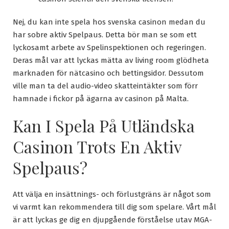
Nej, du kan inte spela hos svenska casinon medan du
har sobre aktiv Spelpaus. Detta bör man se som ett
lyckosamt arbete av Spelinspektionen och regeringen.
Deras mål var att lyckas mätta av living room glödheta
marknaden för nätcasino och bettingsidor. Dessutom
ville man ta del audio-video skatteintäkter som förr
hamnade i fickor på ägarna av casinon på Malta.
Kan I Spela På Utländska
Casinon Trots En Aktiv
Spelpaus?
Att välja en insättnings- och förlustgräns är något som
vi varmt kan rekommendera till dig som spelare. Vårt mål
är att lyckas ge dig en djupgående förståelse utav MGA-