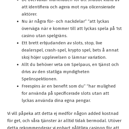
att identifiera och agera mot nya olicensierade
aktörer.
Nu är några för- och nackdelar” “att lyckas
överväga när e kommer till att lyckas spela på 1st
casino utan spelgräns.
Ett brett erbjudanden av slots, stop, live
dealerspel, crash-spel, krypto spel, bets å annat
skoj höjer upplevelsen o lämnar variation.
Allt du behöver veta om Spelpaus, en tjänst och
drivs av den statliga myndigheten
Spelinspektionen.
Freespins är en benefit som du” “har mulighed
for använda på specificerade slots utan att
lyckas använda dina egna pengar.
Vi vill påpeka att detta ej medför någon added kostnad
för get, och våra tjänster är alltid tidak bermodal. Utöver
detta rekommenderar vi enbart pålitliga casinon för att