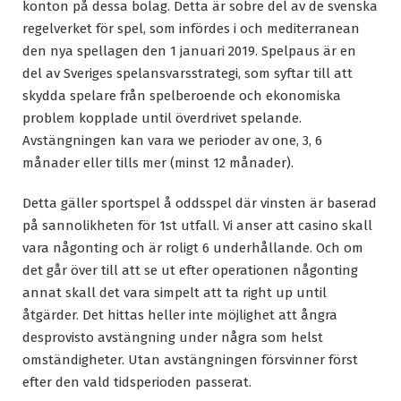
konton på dessa bolag. Detta är sobre del av de svenska
regelverket för spel, som infördes i och mediterranean
den nya spellagen den 1 januari 2019. Spelpaus är en
del av Sveriges spelansvarsstrategi, som syftar till att
skydda spelare från spelberoende och ekonomiska
problem kopplade until överdrivet spelande.
Avstängningen kan vara we perioder av one, 3, 6
månader eller tills mer (minst 12 månader).
Detta gäller sportspel å oddsspel där vinsten är baserad
på sannolikheten för 1st utfall. Vi anser att casino skall
vara någonting och är roligt 6 underhållande. Och om
det går över till att se ut efter operationen någonting
annat skall det vara simpelt att ta right up until
åtgärder. Det hittas heller inte möjlighet att ångra
desprovisto avstängning under några som helst
omständigheter. Utan avstängningen försvinner först
efter den vald tidsperioden passerat.