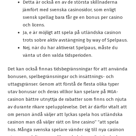
Detta är också en av de största skillnaderna
jämfört med svenska casinosidor, som enligt
svensk spellag bara får ge en bonus per casino
och licens.
Ja, e är möjligt att spela på utländska casinon
trots sobre aktiv avstängning by way of Spelpaus.
Nej, när du har aktiverat Spelpaus, måste du
vänta ut den valda tidsperioden.
Det kan också finnas tidsbegränsningar för att använda
bonusen, spelbegränsningar och insättnings- och
uttagsgränser. Genom att förstå de flesta olika typer
utav bonusar och deras villkor kan spelare på MGA-
casinon bättre utnyttja de rabatter som finns och njuta
av durante rikare spelupplevelse. Det är därför vitalt att
om person ändå väljer att lyckas spela hos utländska
casinon man då väljer rätt on line casino” “att spela
hos. Många svenska spelare vänder sig till nya casinon