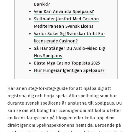
Bankid?
Vem Kan Använda Spelpaus?
Skillnader Jämfört Med Casinon
Mediterranean Svensk Licens
Varför Söker Sig Svenskar Until Eu-
licensierade Casinon?
Så Här Stänger Du Audio-video Dig
Hos Spelpaus
Bästa Mga Casino Topplista 2025
Hur Fungerar Igentigen Spelpaus?
Här är en steg-för-steg-guide för att hjälpa dig att
registrera dig och börja spela. Alla spelbolag som har
durante svensk spellicens är anslutna till Spelpaus. Du
kan se om ett bolag har licens igenom att kolla utefter
en licens längst ner på bloggen eller kolla upp dem
direkt igenom Spelinspektionens hemsida. Beroende på