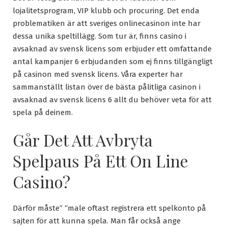
lojalitetsprogram, VIP klubb och procuring. Det enda
problematiken är att sveriges onlinecasinon inte har
dessa unika speltillägg. Som tur är, finns casino i
avsaknad av svensk licens som erbjuder ett omfattande
antal kampanjer 6 erbjudanden som ej finns tillgängligt
på casinon med svensk licens. Våra experter har
sammanställt listan över de bästa pålitliga casinon i
avsaknad av svensk licens 6 allt du behöver veta för att
spela på deinem.
Går Det Att Avbryta
Spelpaus På Ett On Line
Casino?
Därför måste” “male oftast registrera ett spelkonto på
sajten för att kunna spela. Man får också ange