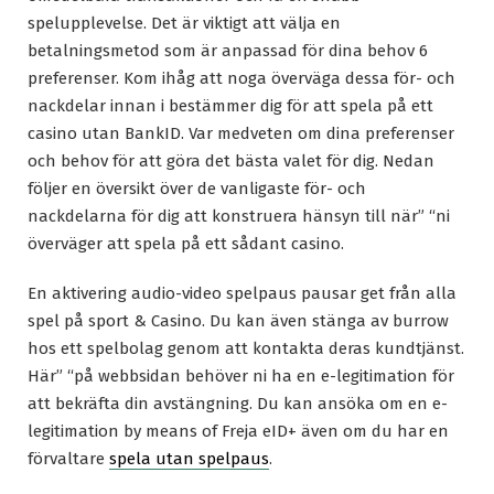
spelupplevelse. Det är viktigt att välja en
betalningsmetod som är anpassad för dina behov 6
preferenser. Kom ihåg att noga överväga dessa för- och
nackdelar innan i bestämmer dig för att spela på ett
casino utan BankID. Var medveten om dina preferenser
och behov för att göra det bästa valet för dig. Nedan
följer en översikt över de vanligaste för- och
nackdelarna för dig att konstruera hänsyn till när” “ni
överväger att spela på ett sådant casino.
En aktivering audio-video spelpaus pausar get från alla
spel på sport & Casino. Du kan även stänga av burrow
hos ett spelbolag genom att kontakta deras kundtjänst.
Här” “på webbsidan behöver ni ha en e-legitimation för
att bekräfta din avstängning. Du kan ansöka om en e-
legitimation by means of Freja eID+ även om du har en
förvaltare
spela utan spelpaus
.