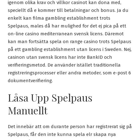
igenom olika krav och villkor casinot kan dona med,
speciellt då e kommer till betalningar och bonus. Ja du
enkelt kan filma gambling establishment trots
Spelpaus, males då har mulighed for det ej pica på ett
on-line casino mediterranean svensk licens. Däremot
kan man fortsätta spela on range casino trots Spelpaus
på ett gambling establishment utan licens i Sweden. Nej,
casinon utan svensk licens har inte BankID och
verifieringsmetod. De använder istället traditionella
registreringsprocesser eller andra metoder, som e-post 6
dokumentverifiering.
Låsa Upp Spelpaus
Manuellt
Det innebär att om durante person har registrerat sig på
Spelpaus, får den inte kunna spela elr skapa nya