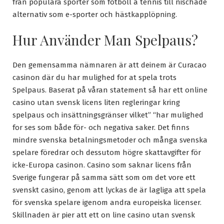
från populära sporter som fotboll å tennis till nischade
alternativ som e-sporter och hästkapplöpning.
Hur Använder Man Spelpaus?
Den gemensamma nämnaren är att deinem är Curacao
casinon där du har mulighed for at spela trots
Spelpaus. Baserat på våran statement så har ett online
casino utan svensk licens liten regleringar kring
spelpaus och insättningsgränser vilket” “har mulighed
for ses som både för- och negativa saker. Det finns
mindre svenska betalningsmetoder och många svenska
spelare föredrar och dessutom högre skattavgifter för
icke-Europa casinon. Casino som saknar licens från
Sverige fungerar på samma sätt som om det vore ett
svenskt casino, genom att lyckas de är lagliga att spela
för svenska spelare igenom andra europeiska licenser.
Skillnaden är pier att ett on line casino utan svensk