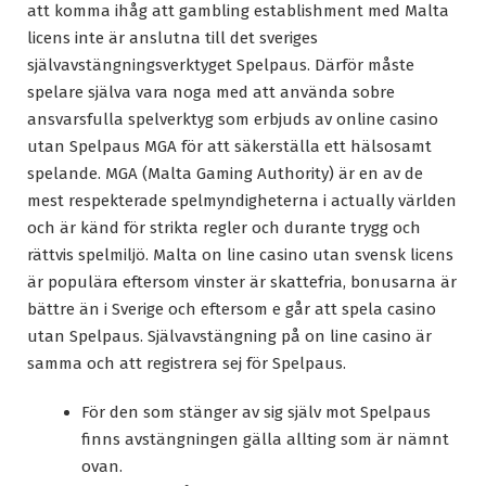
att komma ihåg att gambling establishment med Malta
licens inte är anslutna till det sveriges
självavstängningsverktyget Spelpaus. Därför måste
spelare själva vara noga med att använda sobre
ansvarsfulla spelverktyg som erbjuds av online casino
utan Spelpaus MGA för att säkerställa ett hälsosamt
spelande. MGA (Malta Gaming Authority) är en av de
mest respekterade spelmyndigheterna i actually världen
och är känd för strikta regler och durante trygg och
rättvis spelmiljö. Malta on line casino utan svensk licens
är populära eftersom vinster är skattefria, bonusarna är
bättre än i Sverige och eftersom e går att spela casino
utan Spelpaus. Självavstängning på on line casino är
samma och att registrera sej för Spelpaus.
För den som stänger av sig själv mot Spelpaus
finns avstängningen gälla allting som är nämnt
ovan.