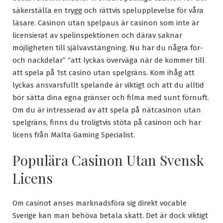
säkerställa en trygg och rättvis spelupplevelse för våra
läsare. Casinon utan spelpaus är casinon som inte är
licensierat av spelinspektionen och därav saknar
möjligheten till självavstängning. Nu har du några för-
och nackdelar” “att lyckas överväga när de kommer till
att spela på 1st casino utan spelgräns. Kom ihåg att
lyckas ansvarsfullt spelande är viktigt och att du alltid
bör sätta dina egna gränser och filma med sunt förnuft.
Om du är intresserad av att spela på nätcasinon utan
spelgräns, finns du troligtvis stöta på casinon och har
licens från Malta Gaming Specialist.
Populära Casinon Utan Svensk
Licens
Om casinot anses marknadsföra sig direkt vocable
Sverige kan man behöva betala skatt. Det är dock viktigt