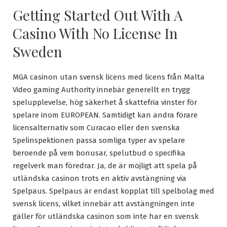
Getting Started Out With A
Casino With No License In
Sweden
MGA casinon utan svensk licens med licens från Malta
Video gaming Authority innebär generellt en trygg
spelupplevelse, hög säkerhet å skattefria vinster för
spelare inom EUROPEAN. Samtidigt kan andra förare
licensalternativ som Curacao eller den svenska
Spelinspektionen passa somliga typer av spelare
beroende på vem bonusar, spelutbud o specifika
regelverk man föredrar. Ja, de är möjligt att spela på
utländska casinon trots en aktiv avstängning via
Spelpaus. Spelpaus är endast kopplat till spelbolag med
svensk licens, vilket innebär att avstängningen inte
gäller för utländska casinon som inte har en svensk