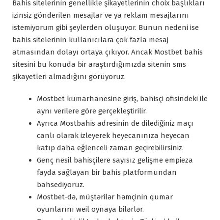
Bahis sitelerinin genellikle şikayetlerinin choix başlıkları
izinsiz gönderilen mesajlar ve ya reklam mesajlarını
istemiyorum gibi şeylerden oluşuyor. Bunun nedeni ise
bahis sitelerinin kullanıcılara çok fazla mesaj
atmasından dolayı ortaya çıkıyor. Ancak Mostbet bahis
sitesini bu konuda bir araştırdığımızda sitenin sms
şikayetleri almadığını görüyoruz.
Mostbet kumarhanesine giriş, bahisçi ofisindeki ile
aynı verilere göre gerçekleştirilir.
Ayrıca Mostbahis adresinin de dilediğiniz maçı
canlı olarak izleyerek heyecanınıza heyecan
katıp daha eğlenceli zaman geçirebilirsiniz.
Genç nesil bahisçilere sayısız gelişme empieza
fayda sağlayan bir bahis platformundan
bahsediyoruz.
Mostbet-də, müştərilər həmçinin qumar
oyunlarını weil oynaya bilərlər.