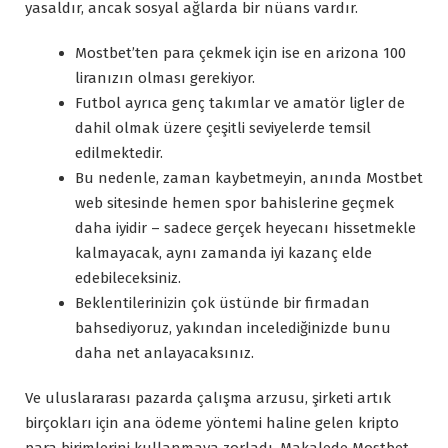
yasaldır, ancak sosyal ağlarda bir nüans vardır.
Mostbet’ten para çekmek için ise en arizona 100
liranızın olması gerekiyor.
Futbol ayrıca genç takımlar ve amatör ligler de
dahil olmak üzere çeşitli seviyelerde temsil
edilmektedir.
Bu nedenle, zaman kaybetmeyin, anında Mostbet
web sitesinde hemen spor bahislerine geçmek
daha iyidir – sadece gerçek heyecanı hissetmekle
kalmayacak, aynı zamanda iyi kazanç elde
edebileceksiniz.
Beklentilerinizin çok üstünde bir firmadan
bahsediyoruz, yakından incelediğinizde bunu
daha net anlayacaksınız.
Ve uluslararası pazarda çalışma arzusu, şirketi artık
birçokları için ana ödeme yöntemi haline gelen kripto