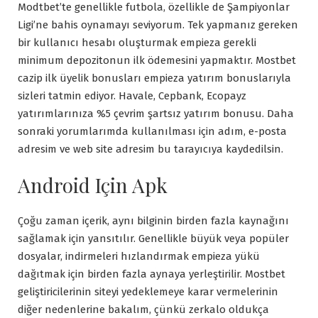
Modtbet’te genellikle futbola, özellikle de Şampiyonlar
Ligi’ne bahis oynamayı seviyorum. Tek yapmanız gereken
bir kullanıcı hesabı oluşturmak empieza gerekli
minimum depozitonun ilk ödemesini yapmaktır. Mostbet
cazip ilk üyelik bonusları empieza yatırım bonuslarıyla
sizleri tatmin ediyor. Havale, Cepbank, Ecopayz
yatırımlarınıza %5 çevrim şartsız yatırım bonusu. Daha
sonraki yorumlarımda kullanılması için adım, e-posta
adresim ve web site adresim bu tarayıcıya kaydedilsin.
Android Için Apk
Çoğu zaman içerik, aynı bilginin birden fazla kaynağını
sağlamak için yansıtılır. Genellikle büyük veya popüler
dosyalar, indirmeleri hızlandırmak empieza yükü
dağıtmak için birden fazla aynaya yerleştirilir. Mostbet
geliştiricilerinin siteyi yedeklemeye karar vermelerinin
diğer nedenlerine bakalım, çünkü zerkalo oldukça