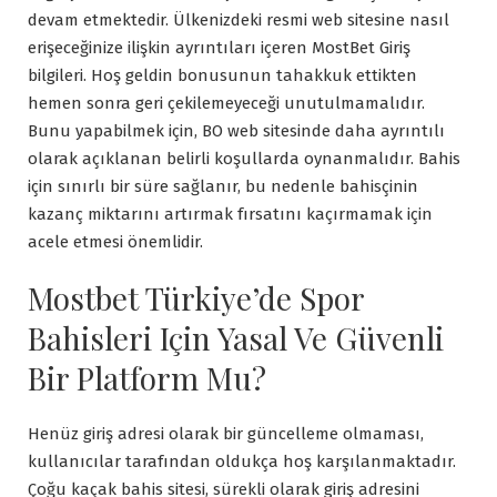
devam etmektedir. Ülkenizdeki resmi web sitesine nasıl
erişeceğinize ilişkin ayrıntıları içeren MostBet Giriş
bilgileri. Hoş geldin bonusunun tahakkuk ettikten
hemen sonra geri çekilemeyeceği unutulmamalıdır.
Bunu yapabilmek için, BO web sitesinde daha ayrıntılı
olarak açıklanan belirli koşullarda oynanmalıdır. Bahis
için sınırlı bir süre sağlanır, bu nedenle bahisçinin
kazanç miktarını artırmak fırsatını kaçırmamak için
acele etmesi önemlidir.
Mostbet Türkiye’de Spor
Bahisleri Için Yasal Ve Güvenli
Bir Platform Mu?
Henüz giriş adresi olarak bir güncelleme olmaması,
kullanıcılar tarafından oldukça hoş karşılanmaktadır.
Çoğu kaçak bahis sitesi, sürekli olarak giriş adresini