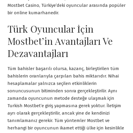
Mostbet Casino, Türkiye’deki oyuncular arasında popüler
bir online kumarhanedir.
Türk Oyuncular İçin
Mostbet’in Avantajları Ve
Dezavantajları
Tüm bahisler başarılı olursa, kazanç, birleştirilen tüm
bahislerin oranlarıyla çarpılan bahis miktarıdır. Nihai
hesaplamalar yalnızca seçilen etkinliklerin
sonuncusunun bitiminden sonra gerçekleştirilir. Aynı
zamanda oyuncunun metode desteğe ulaşmak için
Turkish Mostbet’e giriş yapmasına gerek yoktur. İletişim
ayrı olarak gerçekleştirilir, ancak yine de kendinizi
tanımlamanız gerekir. Tüm yöntemler Mostbet ve
herhangi bir oyuncunun ikamet ettiği ülke için kesinlikle