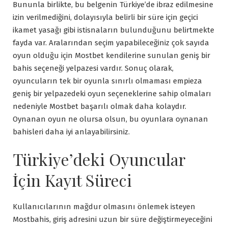
Bununla birlikte, bu belgenin Türkiye’de ibraz edilmesine
izin verilmediğini, dolayısıyla belirli bir süre için geçici
ikamet yasağı gibi istisnaların bulunduğunu belirtmekte
fayda var. Aralarından seçim yapabileceğiniz çok sayıda
oyun olduğu için Mostbet kendilerine sunulan geniş bir
bahis seçeneği yelpazesi vardır. Sonuç olarak,
oyuncuların tek bir oyunla sınırlı olmaması empieza
geniş bir yelpazedeki oyun seçeneklerine sahip olmaları
nedeniyle Mostbet başarılı olmak daha kolaydır.
Oynanan oyun ne olursa olsun, bu oyunlara oynanan
bahisleri daha iyi anlayabilirsiniz.
Türkiye’deki Oyuncular
İçin Kayıt Süreci
Kullanıcılarının mağdur olmasını önlemek isteyen
Mostbahis, giriş adresini uzun bir süre değiştirmeyeceğini