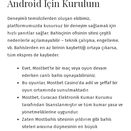
Android Için Kurulum
Deneyimli temsilcilerden oluşan ekibimiz,
platformumuzda kusursuz bir deneyim sağlamak için
hızlı yanıtlar sağlar. Bahisçinin ofisinin sitesi çeşitli
nedenlerle açılamayabilir – teknik çalışma, engelleme,
vb. Bahislerden en az birinin kaybettiği ortaya çıkarsa,
tüm ekspres de kaybeder.
Evet, Mostbet’te bir maç veya oyun devam
ederken canlı bahis oynayabilirsiniz.
Bu oyunlar, Mostbet Casino’da adil ve şeffaf bir
oyun ortamında sunulmaktadır.
Mostbet, Curacao Elektronik Kumar Kurumu
tarafından lisanslanmıştır ve tüm kumar yasa ve
yönetmeliklerine uygundur.
Zaten Mostbahis sitesinin yıldırım gibi bahis
siteleri arasına düşmesinin en büyük