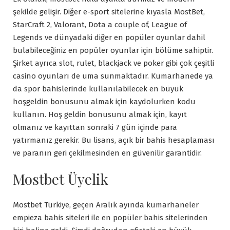
şekilde gelişir. Diğer e-sport sitelerine kıyasla MostBet,
StarCraft 2, Valorant, Dota a couple of, League of
Legends ve dünyadaki diğer en popüler oyunlar dahil
bulabileceğiniz en popüler oyunlar için bölüme sahiptir.
Şirket ayrıca slot, rulet, blackjack ve poker gibi çok çeşitli
casino oyunları de uma sunmaktadır. Kumarhanede ya
da spor bahislerinde kullanılabilecek en büyük
hoşgeldin bonusunu almak için kaydolurken kodu
kullanın. Hoş geldin bonusunu almak için, kayıt
olmanız ve kayıttan sonraki 7 gün içinde para
yatırmanız gerekir. Bu lisans, açık bir bahis hesaplaması
ve paranın geri çekilmesinden en güvenilir garantidir.
Mostbet Üyelik
Mostbet Türkiye, geçen Aralık ayında kumarhaneler
empieza bahis siteleri ile en popüler bahis sitelerinden