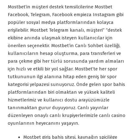
Mostbet’in müşteri destek temsilcilerine Mostbet
Facebook, Telegram, Facebook empieza Instagram gibi
popüler sosyal medya platformlarından kolayca
erişilebilir. Mostbet Telegram kanalı, müşteri” “destek
ekibine anında ulaşmak isteyen kullanıcılar için
önerilen seçenektir. Mostbet’in Canlı Sohbet özelliği,
kullanıcıların hesap oluşturma, para transferleri ve
para çekme gibi her türlü sorusunda yardım almaları
için hızlı ve etkili bir yol sağlar. Mostbet’te her spor
tutkununun ilgi alanına hitap eden geniş bir spor
kategorisi yelpazesi sunuyoruz. Önde gelen spor bahis
platformlarından biri olmaktan ve yüksek kaliteli
hizmetlerimiz ve kullanıcı dostu arayüzümüzle
tanınmaktan gurur duyuyoruz. Canlı yayınlar
düzenleyen onaylı canlı krupiyerlerimizle canlı casino
oyunlarının heyecanını yaşayın.
Mostbet giriş bahis sitesi, kaynağın spicilège