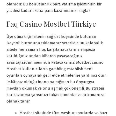
olanıdır. Bu bonuslar, ilk para yatırma işleminizin bir
yüzdesi kadar ekstra para kazanmanızı sağlar.
Faq Casino Mostbet Türkiye
Üye olmak için sitenin sağ üst köşesinde bulunan
‘kaydol’ butonuna tıklamanız yeterlidir. Bu kalabalık
ailede her zaman hoş karşılanacaksınız empieza
katıldığınız andan itibaren yaşayacağınız
avantajlardan memnun kalacaksınız. Mostbet casino
Mostbet kullanıcıların gambling establishment
oyunları oynayarak gelir elde etmelerine yardımcı olur.
İmkânsız olduğu inancına rağmen bu önyargıya
meydan okumak ve onu aşmak çok önemli. Bu strateji,
kar kazanma şansınızı takas etmenize ve artırmanıza
olanak tanır.
Mostbet sitesinde tüm meşhur sporlarda ve bazı