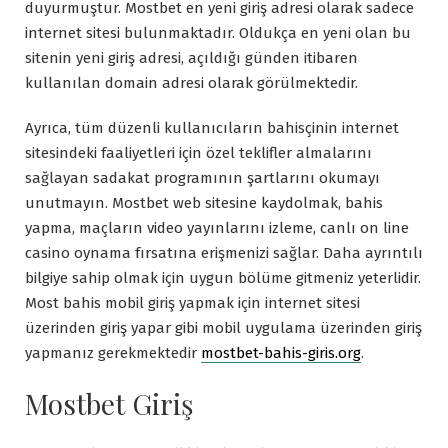
duyurmuştur. Mostbet en yeni giriş adresi olarak sadece
internet sitesi bulunmaktadır. Oldukça en yeni olan bu
sitenin yeni giriş adresi, açıldığı günden itibaren
kullanılan domain adresi olarak görülmektedir.
Ayrıca, tüm düzenli kullanıcıların bahisçinin internet
sitesindeki faaliyetleri için özel teklifler almalarını
sağlayan sadakat programının şartlarını okumayı
unutmayın. Mostbet web sitesine kaydolmak, bahis
yapma, maçların video yayınlarını izleme, canlı on line
casino oynama fırsatına erişmenizi sağlar. Daha ayrıntılı
bilgiye sahip olmak için uygun bölüme gitmeniz yeterlidir.
Most bahis mobil giriş yapmak için internet sitesi
üzerinden giriş yapar gibi mobil uygulama üzerinden giriş
yapmanız gerekmektedir
mostbet-bahis-giris.org
.
Mostbet Giriş