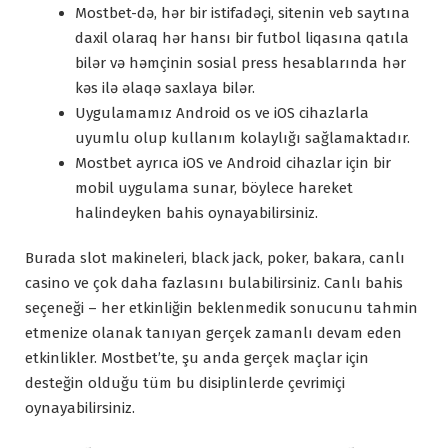
Mostbet-də, hər bir istifadəçi, sitenin veb saytına
daxil olaraq hər hansı bir futbol liqasına qatıla
bilər və həmçinin sosial press hesablarında hər
kəs ilə əlaqə saxlaya bilər.
Uygulamamız Android os ve iOS cihazlarla
uyumlu olup kullanım kolaylığı sağlamaktadır.
Mostbet ayrıca iOS ve Android cihazlar için bir
mobil uygulama sunar, böylece hareket
halindeyken bahis oynayabilirsiniz.
Burada slot makineleri, black jack, poker, bakara, canlı
casino ve çok daha fazlasını bulabilirsiniz. Canlı bahis
seçeneği – her etkinliğin beklenmedik sonucunu tahmin
etmenize olanak tanıyan gerçek zamanlı devam eden
etkinlikler. Mostbet’te, şu anda gerçek maçlar için
desteğin olduğu tüm bu disiplinlerde çevrimiçi
oynayabilirsiniz.