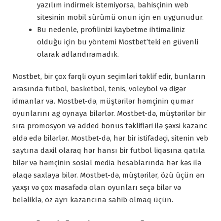
yazılım indirmek istemiyorsa, bahisçinin web
sitesinin mobil sürümü onun için en uygunudur.
Bu nedenle, profilinizi kaybetme ihtimaliniz
olduğu için bu yöntemi Mostbet’teki en güvenli
olarak adlandıramadık.
Mostbet, bir çox fərqli oyun seçimləri təklif edir, bunların
arasında futbol, basketbol, tenis, voleybol və digər
idmanlar va. Mostbet-də, müştərilər həmçinin qumar
oyunlarını ag oynaya bilərlər. Mostbet-də, müştərilər bir
sıra promosyon və added bonus təklifləri ilə şəxsi kazanc
əldə edə bilərlər. Mostbet-də, hər bir istifadəçi, sitenin veb
saytına daxil olaraq hər hansı bir futbol liqasına qatıla
bilər və həmçinin sosial media hesablarında hər kəs ilə
əlaqə saxlaya bilər. Mostbet-də, müştərilər, özü üçün ən
yaxşı və çox məsafədə olan oyunları seçə bilər və
beləliklə, öz ayrı kazancına sahib olmaq üçün.