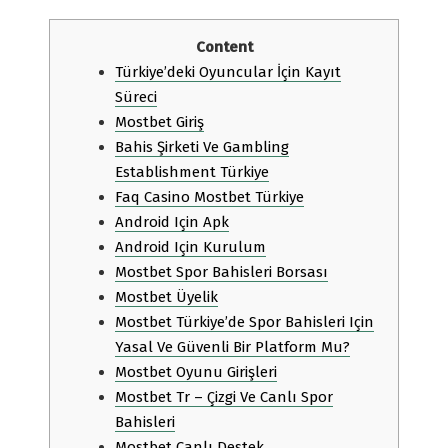
Content
Türkiye’deki Oyuncular İçin Kayıt
Süreci
Mostbet Giriş
Bahis Şirketi Ve Gambling
Establishment Türkiye
Faq Casino Mostbet Türkiye
Android Için Apk
Android Için Kurulum
Mostbet Spor Bahisleri Borsası
Mostbet Üyelik
Mostbet Türkiye’de Spor Bahisleri Için
Yasal Ve Güvenli Bir Platform Mu?
Mostbet Oyunu Girişleri
Mostbet Tr – Çizgi Ve Canlı Spor
Bahisleri
Mostbet Canlı Destek