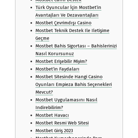
Türk Oyuncular İçin Mostbet’in
Avantajları Ve Dezavantajları
Mostbet Çevrimdışı Casino
Mostbet Teknik Destek Ile Iletişime
Geçme
Mostbet Bahis Sigortası – Bahislerinizi
Nasıl Korursunuz
Mostbet Erişebilir Miyim?
Mostbet’in Faydaları
Mostbet Sitesinde Hangi Casino
Oyunları Empieza Bahis Seçenekleri
Mevcut?
Mostbet Uygulamasını Nasıl
Indirebilirim?
Mostbet Havacı
Mostbet Resmi Web Sitesi
Mostbet Giriş 2023