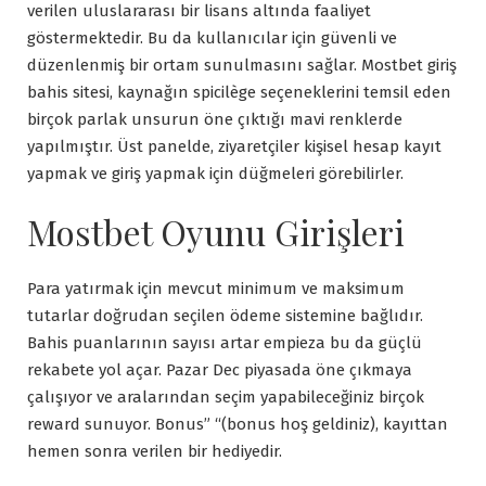
verilen uluslararası bir lisans altında faaliyet
göstermektedir. Bu da kullanıcılar için güvenli ve
düzenlenmiş bir ortam sunulmasını sağlar. Mostbet giriş
bahis sitesi, kaynağın spicilège seçeneklerini temsil eden
birçok parlak unsurun öne çıktığı mavi renklerde
yapılmıştır. Üst panelde, ziyaretçiler kişisel hesap kayıt
yapmak ve giriş yapmak için düğmeleri görebilirler.
Mostbet Oyunu Girişleri
Para yatırmak için mevcut minimum ve maksimum
tutarlar doğrudan seçilen ödeme sistemine bağlıdır.
Bahis puanlarının sayısı artar empieza bu da güçlü
rekabete yol açar. Pazar Dec piyasada öne çıkmaya
çalışıyor ve aralarından seçim yapabileceğiniz birçok
reward sunuyor. Bonus” “(bonus hoş geldiniz), kayıttan
hemen sonra verilen bir hediyedir.