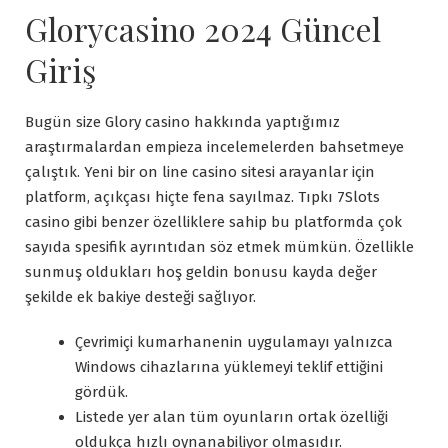
Glorycasino 2024 Güncel
Giriş
Bugün size Glory casino hakkında yaptığımız
araştırmalardan empieza incelemelerden bahsetmeye
çalıştık. Yeni bir on line casino sitesi arayanlar için
platform, açıkçası hiçte fena sayılmaz. Tıpkı 7Slots
casino gibi benzer özelliklere sahip bu platformda çok
sayıda spesifik ayrıntıdan söz etmek mümkün. Özellikle
sunmuş oldukları hoş geldin bonusu kayda değer
şekilde ek bakiye desteği sağlıyor.
Çevrimiçi kumarhanenin uygulamayı yalnızca
Windows cihazlarına yüklemeyi teklif ettiğini
gördük.
Listede yer alan tüm oyunların ortak özelliği
oldukça hızlı oynanabiliyor olmasıdır.