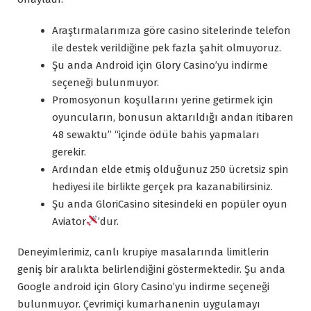
Araştırmalarımıza göre casino sitelerinde telefon
ile destek verildiğine pek fazla şahit olmuyoruz.
Şu anda Android için Glory Casino’yu indirme
seçeneği bulunmuyor.
Promosyonun koşullarını yerine getirmek için
oyuncuların, bonusun aktarıldığı andan itibaren
48 sewaktu” “içinde ödüle bahis yapmaları
gerekir.
Ardından elde etmiş olduğunuz 250 ücretsiz spin
hediyesi ile birlikte gerçek pra kazanabilirsiniz.
Şu anda GloriCasino sitesindeki en popüler oyun
Aviator
’dur.
Deneyimlerimiz, canlı krupiye masalarında limitlerin
geniş bir aralıkta belirlendiğini göstermektedir. Şu anda
Google android için Glory Casino’yu indirme seçeneği
bulunmuyor. Çevrimiçi kumarhanenin uygulamayı