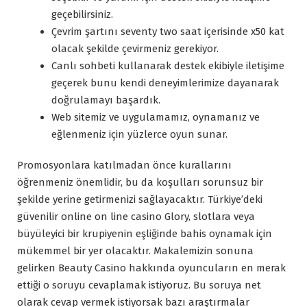
geçebilirsiniz.
Çevrim şartını seventy two saat içerisinde x50 kat
olacak şekilde çevirmeniz gerekiyor.
Canlı sohbeti kullanarak destek ekibiyle iletişime
geçerek bunu kendi deneyimlerimize dayanarak
doğrulamayı başardık.
Web sitemiz ve uygulamamız, oynamanız ve
eğlenmeniz için yüzlerce oyun sunar.
Promosyonlara katılmadan önce kurallarını
öğrenmeniz önemlidir, bu da koşulları sorunsuz bir
şekilde yerine getirmenizi sağlayacaktır. Türkiye’deki
güvenilir online on line casino Glory, slotlara veya
büyüleyici bir krupiyenin eşliğinde bahis oynamak için
mükemmel bir yer olacaktır. Makalemizin sonuna
gelirken Beauty Casino hakkında oyuncuların en merak
ettiği o soruyu cevaplamak istiyoruz. Bu soruya net
olarak cevap vermek istiyorsak bazı araştırmalar