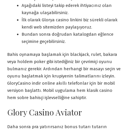
Aşağıdaki listeyi takip ederek ihtiyacınız olan
kaynağa ulaşabilirsiniz.
İlk olarak Glorya casino linkini biz sürekli olarak
kendi web sitemizden paylaşıyoruz.
Bundan sonra doğrudan katalogdan eğlence
seçimine geçebilirsiniz.
Bahis oynamaya başlamak için blackjack, rulet, bakara
veya holdem poker gibi istediğiniz bir çevrimiçi oyunu
bulmanız gerekir. Ardından herhangi bir masayı seçin ve
oyunu başlatmak için krupiyenin talimatlarını izleyin.
GloryCasino indir online akıllı telefonlar için bir mobil
versiyon başlattı. Mobil uygulama hem klasik casino
hem sobre bahisçi işlevselliğine sahiptir.
Glory Casino Aviator
Daha sonra pra yatırırsanız bonus tutarı tutarın