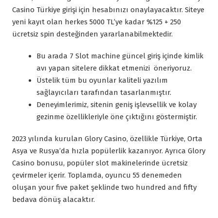
Casino Türkiye girişi için hesabınızı onaylayacaktır. Siteye
yeni kayıt olan herkes 5000 TL’ye kadar %125 + 250
ücretsiz spin desteğinden yararlanabilmektedir.
Bu arada 7 Slot machine güncel giriş içinde kimlik
avı yapan sitelere dikkat etmenizi öneriyoruz.
Üstelik tüm bu oyunlar kaliteli yazılım
sağlayıcıları tarafından tasarlanmıştır.
Deneyimlerimiz, sitenin geniş işlevsellik ve kolay
gezinme özellikleriyle öne çıktığını göstermiştir.
2023 yılında kurulan Glory Casino, özellikle Türkiye, Orta
Asya ve Rusya’da hızla popülerlik kazanıyor. Ayrıca Glory
Casino bonusu, popüler slot makinelerinde ücretsiz
çevirmeler içerir. Toplamda, oyuncu 55 denemeden
oluşan your five paket şeklinde two hundred and fifty
bedava dönüş alacaktır.