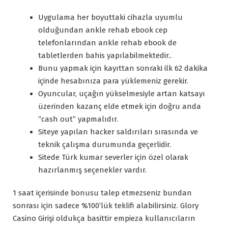
Uygulama her boyuttaki cihazla uyumlu
olduğundan ankle rehab ebook cep
telefonlarından ankle rehab ebook de
tabletlerden bahis yapılabilmektedir..
Bunu yapmak için kayıttan sonraki ilk 62 dakika
içinde hesabınıza para yüklemeniz gerekir.
Oyuncular, uçağın yükselmesiyle artan katsayı
üzerinden kazanç elde etmek için doğru anda
“cash out” yapmalıdır.
Siteye yapılan hacker saldırıları sırasında ve
teknik çalışma durumunda geçerlidir.
Sitede Türk kumar severler için özel olarak
hazırlanmış seçenekler vardır.
1 saat içerisinde bonusu talep etmezseniz bundan
sonrası için sadece %100’lük teklifi alabilirsiniz. Glory
Casino Girişi oldukça basittir empieza kullanıcıların