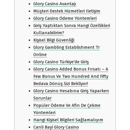
Glory Casino Avantajı
Müşteri Destek Hizmetleri Iletişim
Glory Casino Ödeme Yöntemleri
Giriş Yaptıktan Sonra Hangi Özellikleri
Kullanabilirim?
Kişisel Bilgi Güvenliği
Glory Gambling Establishment Tr
Online
Glory Casino Türkiye’de Giriş
Glory Casino Added Bonus Fırsatı – A
Few Bonus Ve Two Hundred And Fifty
Bedava Dönüş Sizi Bekliyor!
Glory Casino Hesabına Giriş Yaparken
Sorunlar
Popüler Ödeme Ve Afin De Çekme
Yöntemleri
Hangi Kişisel Bilgileri Sağlamalıyım
Canli Bayi̇ Glory Casino