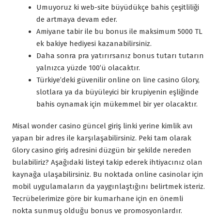
Umuyoruz ki web-site büyüdükçe bahis çeşitliliği
de artmaya devam eder.
Amiyane tabir ile bu bonus ile maksimum 5000 TL
ek bakiye hediyesi kazanabilirsiniz.
Daha sonra pra yatırırsanız bonus tutarı tutarın
yalnızca yüzde 100’ü olacaktır.
Türkiye’deki güvenilir online on line casino Glory,
slotlara ya da büyüleyici bir krupiyenin eşliğinde
bahis oynamak için mükemmel bir yer olacaktır.
Misal wonder casino güncel giriş linki yerine kimlik avı
yapan bir adres ile karşılaşabilirsiniz. Peki tam olarak
Glory casino giriş adresini düzgün bir şekilde nereden
bulabiliriz? Aşağıdaki listeyi takip ederek ihtiyacınız olan
kaynağa ulaşabilirsiniz. Bu noktada online casinolar için
mobil uygulamaların da yaygınlaştığını belirtmek isteriz.
Tecrübelerimize göre bir kumarhane için en önemli
nokta sunmuş olduğu bonus ve promosyonlardır.