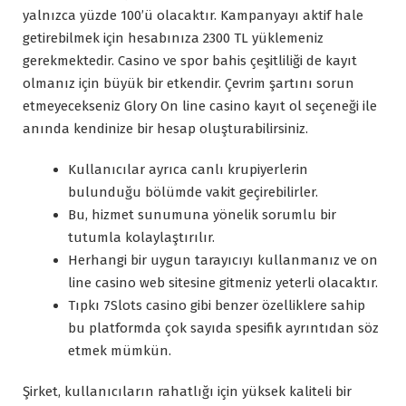
yalnızca yüzde 100’ü olacaktır. Kampanyayı aktif hale
getirebilmek için hesabınıza 2300 TL yüklemeniz
gerekmektedir. Casino ve spor bahis çeşitliliği de kayıt
olmanız için büyük bir etkendir. Çevrim şartını sorun
etmeyecekseniz Glory On line casino kayıt ol seçeneği ile
anında kendinize bir hesap oluşturabilirsiniz.
Kullanıcılar ayrıca canlı krupiyerlerin
bulunduğu bölümde vakit geçirebilirler.
Bu, hizmet sunumuna yönelik sorumlu bir
tutumla kolaylaştırılır.
Herhangi bir uygun tarayıcıyı kullanmanız ve on
line casino web sitesine gitmeniz yeterli olacaktır.
Tıpkı 7Slots casino gibi benzer özelliklere sahip
bu platformda çok sayıda spesifik ayrıntıdan söz
etmek mümkün.
Şirket, kullanıcıların rahatlığı için yüksek kaliteli bir