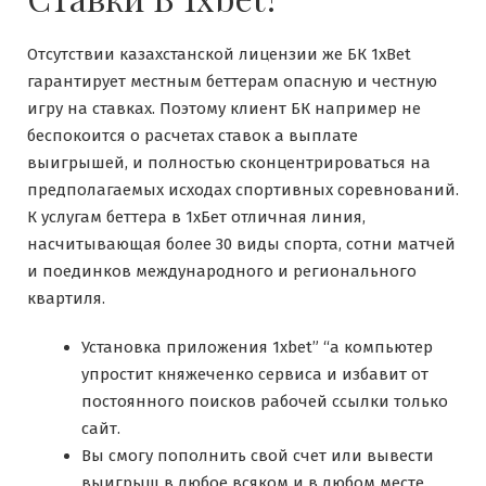
Отсутствии казахстанской лицензии же БК 1xBet
гарантирует местным беттерам опасную и честную
игру на ставках. Поэтому клиент БК например не
беспокоится о расчетах ставок а выплате
выигрышей, и полностью сконцентрироваться на
предполагаемых исходах спортивных соревнований.
К услугам беттера в 1хБет отличная линия,
насчитывающая более 30 виды спорта, сотни матчей
и поединков международного и регионального
квартиля.
Установка приложения 1xbet” “а компьютер
упростит княжеченко сервиса и избавит от
постоянного поисков рабочей ссылки только
сайт.
Вы смогу пополнить свой счет или вывести
выигрыш в любое всяком и в любом месте.