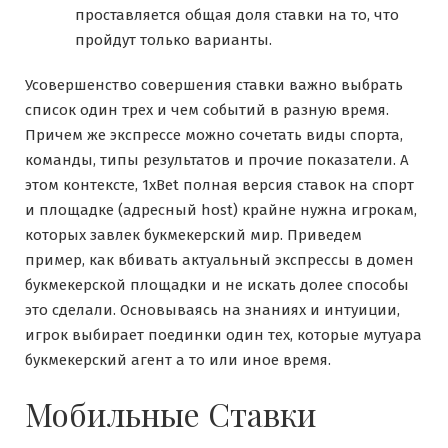
проставляется общая доля ставки на то, что
пройдут только варианты.
Усовершенство совершения ставки важно выбрать
список один трех и чем событий в разную время.
Причем же экспрессе можно сочетать виды спорта,
команды, типы результатов и прочие показатели. А
этом контексте, 1xBet полная версия ставок на спорт
и площадке (адресный host) крайне нужна игрокам,
которых завлек букмекерский мир. Приведем
пример, как вбивать актуальный экспрессы в домен
букмекерской площадки и не искать долее способы
это сделали. Основываясь на знаниях и интуиции,
игрок выбирает поединки один тех, которые мутуара
букмекерский агент а то или иное время.
Мобильные Ставки