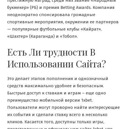
престижную наград, среди них звание «Народный
букмекер» (РБ) и премия Betting Awards. Компания
неоднократно спонсировала громадные
спортивные мероприятия, окружении ее партнеров
— популярные футбольные клубы «Кайрат»,
«Шахтер» (Караганда) и «Тобол».
Есть Ли трудности В
Использовании Сайта?
Это делает этапов пополнения и однозначный
средств максимально удобнее и безопасным.
Быстрые доступ к ставкам и играм – еще одно
преимущество мобильной версии 1xbet.
Пользователи могут проворно найти интересующие
их события и сделали ставку всего в несколько
кликов. Касается того, доступны только игры,
представленные и официальном сайте 1xbet, что