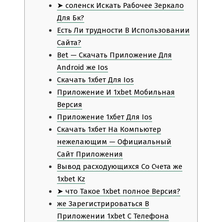
➤ соленск Искать Рабочее Зеркало
Для Бк?
Есть Ли трудности В Использовании
Сайта?
Bet — Скачать Приложение Для
Android же Іos
Скачать 1хбет Для Ios
Приложение И 1xbet Мобильная
Версия
Приложение 1хбет Для Ios
Скачать 1хбет На Компьютер
нежелающим — Официальный
Сайт Приложения
Вывод расходующихся Со Счета же
1xbet Kz
➤ что Такое 1xbet полное Версия?
же Зарегистрироваться В
Приложении 1xbet С Телефона