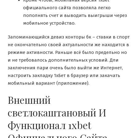
официального сайта позволяла легко
пополнять счет и выводить выигрыши через
мобильное устройство.
Запоминающийся девиз конторы бк – ставки в спорт
не окончательно своей актуальности же находится в
режиме активности. Раньше всё было предельно но
и не требовалось дополнительных условий. Дли
заключения пари очень было выйти же Интернет,
настроить закладку 1хБет в браузер или закачать
мобильный вариант (приложение).
Внешний
светлокаштановый И
Функционал 1xbet
Официального Сайта