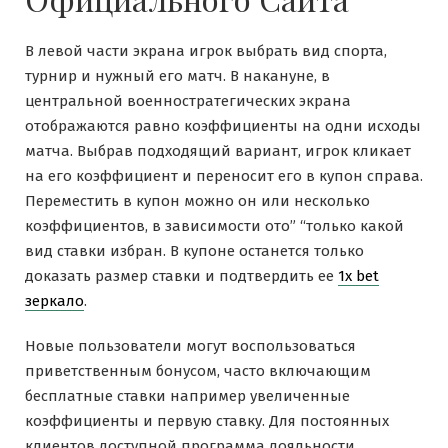
В левой части экрана игрок выбрать вид спорта,
турнир и нужный его матч. В накануне, в
центральной военностратегических экрана
отображаются равно коэффициенты на одни исходы
матча. Выбрав подходящий вариант, игрок кликает
на его коэффициент и переносит его в купон справа.
Переместить в купон можно он или несколько
коэффициентов, в зависимости ото” “только какой
вид ставки избран. В купоне останется только
доказать размер ставки и подтвердить ее
1x bet
зеркало
.
Новые пользователи могут воспользоваться
приветственным бонусом, часто включающим
бесплатные ставки например увеличенные
коэффициенты и первую ставку. Для постоянных
клиентов доступной программа лояльности,