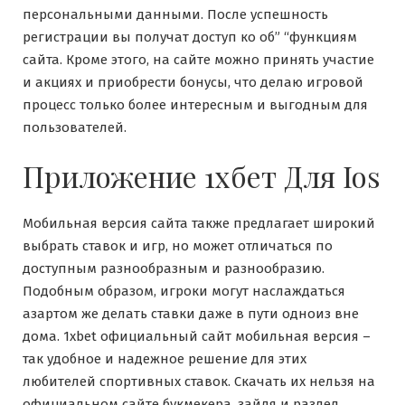
персональными данными. После успешность
регистрации вы получат доступ ко об” “функциям
сайта. Кроме этого, на сайте можно принять участие
и акциях и приобрести бонусы, что делаю игровой
процесс только более интересным и выгодным для
пользователей.
Приложение 1хбет Для Ios
Мобильная версия сайта также предлагает широкий
выбрать ставок и игр, но может отличаться по
доступным разнообразным и разнообразию.
Подобным образом, игроки могут наслаждаться
азартом же делать ставки даже в пути одноиз вне
дома. 1xbet официальный сайт мобильная версия –
так удобное и надежное решение для этих
любителей спортивных ставок. Скачать их нельзя на
официальном сайте букмекера, зайдя и раздел