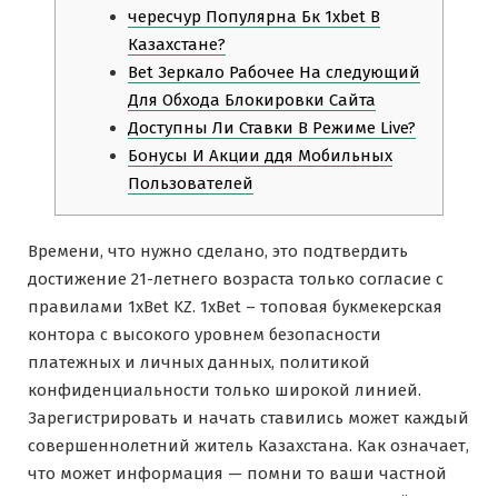
чересчур Популярна Бк 1xbet В
Казахстане?
Bet Зеркало Рабочее На следующий
Для Обхода Блокировки Сайта
Доступны Ли Ставки В Режиме Live?
Бонусы И Акции ддя Мобильных
Пользователей
Времени, что нужно сделано, это подтвердить
достижение 21-летнего возраста только согласие с
правилами 1xBet KZ. 1xBet – топовая букмекерская
контора с высокого уровнем безопасности
платежных и личных данных, политикой
конфиденциальности только широкой линией.
Зарегистрировать и начать ставились может каждый
совершеннолетний житель Казахстана. Как означает,
что может информация — помни то ваши частной