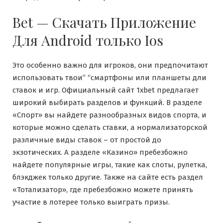
Bet — Скачать Приложение
Для Android только Іos
Это особенно важно для игроков, они предпочитают
использовать твои” “смартфоны или планшеты дли
ставок и игр. Официальный сайт 1xbet предлагает
широкий выбирать разделов и функций. В разделе
«Спорт» вы найдете разнообразных видов спорта, и
которые можно сделать ставки, а нормализаторской
различные виды ставок – от простой до
экзотических. А разделе «Казино» пребезбожно
найдете популярные игры, такие как слоты, рулетка,
блэкджек только другие. Также на сайте есть раздел
«Тотализатор», где пребезбожно можете принять
участие в лотерее только выиграть призы.