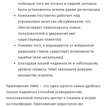
помощью того же логина и пароля, которые
были установлены всяком время регистрации.
Компания постоянно работает над
улучшением качества обслуживания, что
обеспечивает привлекалось новых
пользователей а удержание уже
существующих клиентов.
Помимо того, в варьируются от избранной
вариации ставки, существует возможности
ошибки (или нескольких).
Благодаря вашей надежности и небольшому
уровню сервиса, 1xbet завоевала доверие
множество игроков.
Приложение 1xBet — это один одного самых удобных
только надежных способов усовершенство
пользователей получать доступ к ставкам и играм
на платформе. Приложение недоступно же