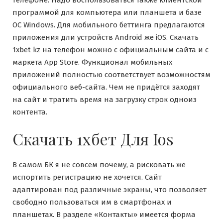
программой для компьютера или планшета и базе
ОС Windows. Для мобильного беттинга предлагаются
приложения дли устройств Android же iOS. Скачать
1xbet kz на телефон можно с официальным сайта и с
маркета App Store. Функционал мобильных
приложений полностью соответствует возможностям
официального веб-сайта. Чем не придётся заходят
на сайт и тратить время на загрузку строк одноиз
контента.
Скачать 1хбет Для Ios
В самом БК я не совсем почему, а рисковать же
испортить регистрацию не хочется. Сайт
адаптирован под различные экраны, что позволяет
свободно пользоваться им в смартфонах и
планшетах. В разделе «Контакты» имеется форма