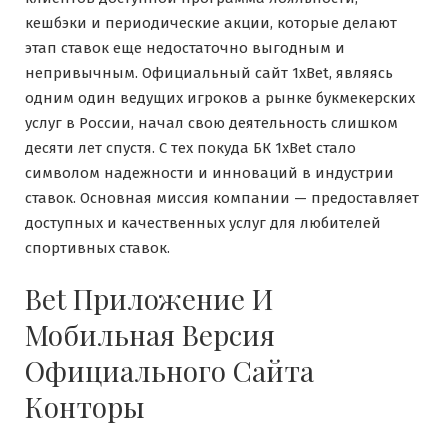
кешбэки и периодические акции, которые делают
этап ставок еще недостаточно выгодным и
непривычным. Официальный сайт 1xBet, являясь
одним один ведущих игроков а рынке букмекерских
услуг в России, начал свою деятельность слишком
десяти лет спустя. С тех покуда БК 1xBet стало
символом надежности и инноваций в индустрии
ставок. Основная миссия компании — предоставляет
доступных и качественных услуг для любителей
спортивных ставок.
Bet Приложение И
Мобильная Версия
Официального Сайта
Конторы