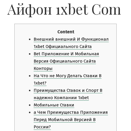
Айфон 1xbet Com
Content
Внешний внешний И Функционал
1xbet Официального Сайта
Bet Приложение И Мобильная
Версия Официального Сайта
Конторы
На Что не Могу Делать Ставки В
1xbet?
Преимущества Ставок и Спорт В
надежно Компании 1xbet
Мобильные Ставки
а Чем Преимущества Приложения
Перед Мобильной Версией В
России?