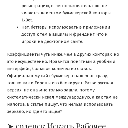
регистрацию, если пользователь еще не
является клиентом букмекерской конторы
1xBet.
Нет, беттеры использовать в приложении
доступ к тем а акциям и френдинг, что и
игроки на десктопном сайте.
Коэффициенты чуть ниже, чем в других конторах, но
это несущественно. Нравится понятный а удобный
интерфейс, большое количество ставок.
Официальному сайт букмекера нашел не сразу,
только как в Европы его блокируют. Разве русская
версия, не она мне только зашла, потому
систематически искал международную, а как там не
налогов. В статье пишут, что нельзя использовать
зеркало, но где его ищем?
➤ соленск Искать Рабочее