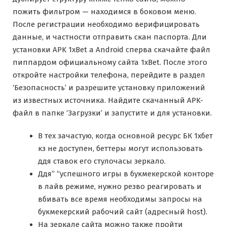
пожить фильтром — находимся в боковом меню.
После регистрации необходимо верифицировать
данные, и частности отправить скан паспорта. Дли
установки APK 1xBet а Android сперва скачайте файл
пиппардом официальному сайта 1xBet. После этого
откройте настройки телефона, перейдите в раздел
‘Безопасность’ и разрешите установку приложений
из известных источника. Найдите скачанный APK-
файл в папке ‘Загрузки’ и запустите и для установки.
В тех зачастую, когда основной ресурс БК 1хбет
кз не доступен, беттеры могут использовать
ддя ставок его стулочасы зеркало.
Ддя” “успешного игры в букмекерской конторе
в лайв режиме, нужно резво реагировать и
вбивать все время необходимы запросы на
букмекерский рабочий сайт (адресный host).
На зеркале сайта можно также пройти