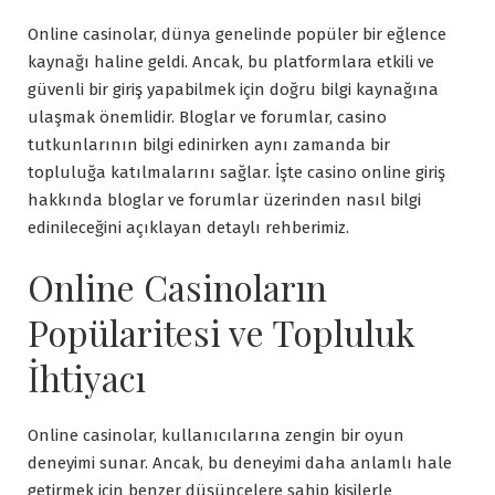
Online casinolar, dünya genelinde popüler bir eğlence
kaynağı haline geldi. Ancak, bu platformlara etkili ve
güvenli bir giriş yapabilmek için doğru bilgi kaynağına
ulaşmak önemlidir. Bloglar ve forumlar, casino
tutkunlarının bilgi edinirken aynı zamanda bir
topluluğa katılmalarını sağlar. İşte casino online giriş
hakkında bloglar ve forumlar üzerinden nasıl bilgi
edinileceğini açıklayan detaylı rehberimiz.
Online Casinoların
Popülaritesi ve Topluluk
İhtiyacı
Online casinolar, kullanıcılarına zengin bir oyun
deneyimi sunar. Ancak, bu deneyimi daha anlamlı hale
getirmek için benzer düşüncelere sahip kişilerle