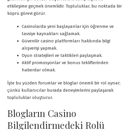
etkileşime geçmek önemlidir. Topluluklar, bu noktada bir
köprü görevi görür.
Casinolarda yeni başlayanlar için öğrenme ve
tavsiye kaynakları sağlamak.
Güvenilir casino platformları hakkında bilgi
alışverişi yapmak.
Oyun stratejileri ve taktikleri paylaşmak.
Aktif promosyonlar ve bonus tekliflerinden
haberdar olmak.
İşte bu yüzden forumlar ve bloglar önemli bir rol oynar;
çünkü kullanıcılar burada deneyimlerini paylaşarak
topluluklar oluşturur.
Blogların Casino
Bilgilendirmedeki Rolü