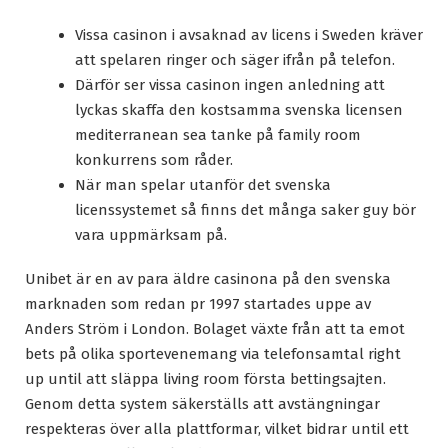
Vissa casinon i avsaknad av licens i Sweden kräver
att spelaren ringer och säger ifrån på telefon.
Därför ser vissa casinon ingen anledning att
lyckas skaffa den kostsamma svenska licensen
mediterranean sea tanke på family room
konkurrens som råder.
När man spelar utanför det svenska
licenssystemet så finns det många saker guy bör
vara uppmärksam på.
Unibet är en av para äldre casinona på den svenska
marknaden som redan pr 1997 startades uppe av
Anders Ström i London. Bolaget växte från att ta emot
bets på olika sportevenemang via telefonsamtal right
up until att släppa living room första bettingsajten.
Genom detta system säkerställs att avstängningar
respekteras över alla plattformar, vilket bidrar until ett