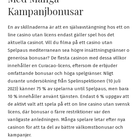
Kampanjbonusar
En av skillnaderna är att en självavstängning hos ett on
line casino utan licens endast gäller spel hos det
aktuella casinot. Vill du filma på ett casino utan
Spelpaus mediterranean sea högre insättningsgränser o
generösa bonusar? De flesta casinon med dessa villkor
innehåller en Curacao-licens, eftersom de erbjuder
omfattande bonusar och höga spelgränser. Nligt
durante undersökning från Spelinspektionen (10 juli
2023) känner 75 % av spelarna until Spelpaus, men bara
10 % innehåller använt tjänsten. Endast 6 % uppgav att
de aktivt valt att spela på ett on line casino utan svensk
licens, där bonusar o färre restriktioner var den
vanligaste anledningen. Många spelare letar efter nya
casinon för att ta del av bättre välkomstbonusar och
kampanjer.