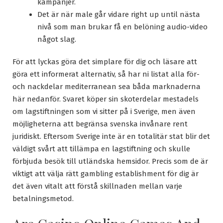
kampanjer.
Det är när male går vidare right up until nästa
nivå som man brukar få en belöning audio-video
något slag.
För att lyckas göra det simplare för dig och läsare att
göra ett informerat alternativ, så har ni listat alla för-
och nackdelar mediterranean sea båda marknaderna
här nedanför. Svaret köper sin skoterdelar mestadels
om lagstiftningen som vi sitter på i Sverige, men även
möjligheterna att begränsa svenska invånare rent
juridiskt. Eftersom Sverige inte är en totalitär stat blir det
väldigt svårt att tillämpa en lagstiftning och skulle
förbjuda besök till utländska hemsidor. Precis som de är
viktigt att välja rätt gambling establishment för dig är
det även vitalt att förstå skillnaden mellan varje
betalningsmetod.