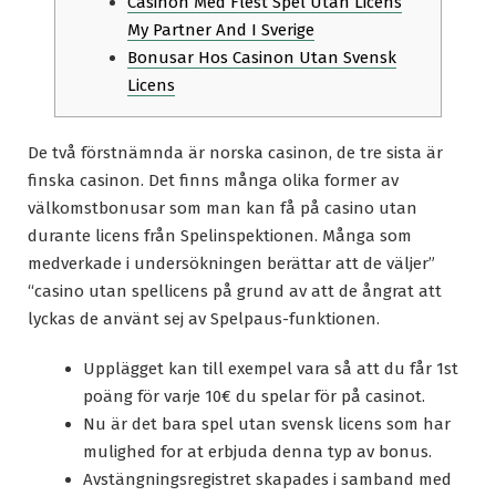
Casinon Med Flest Spel Utan Licens
My Partner And I Sverige
Bonusar Hos Casinon Utan Svensk
Licens
De två förstnämnda är norska casinon, de tre sista är
finska casinon. Det finns många olika former av
välkomstbonusar som man kan få på casino utan
durante licens från Spelinspektionen. Många som
medverkade i undersökningen berättar att de väljer”
“casino utan spellicens på grund av att de ångrat att
lyckas de använt sej av Spelpaus-funktionen.
Upplägget kan till exempel vara så att du får 1st
poäng för varje 10€ du spelar för på casinot.
Nu är det bara spel utan svensk licens som har
mulighed for at erbjuda denna typ av bonus.
Avstängningsregistret skapades i samband med