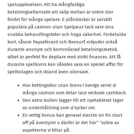
spelupplevelsen. Att ha mångfaldiga
betalningsalternativ att välja mellan är sobre stor
fördel för många spelare. E-plånböcker är särskilt
populära på casinon utan Spelpaus tack vare sina
snabba behandlingstider och höga säkerhet. Förbetalda
kort, såsom Paysafecard och Neosurf, erbjuder också
durante anonym och kontrollerad betalningsmetod,
vilket är perfekt för depilare med strikt finances. Att få
durante spellicens kan således vara en speciel affär för
spelbolagen och ibland även olönsam.
Hos bettingsidor utan licens i Sverige servir vi
många casinon som delar lace veckovis cashback.
Den extra bollen lägger till ett nyetablerat lager
av underhållning som vi tycker om.
En vettig bonus kan general electric en fin start
off på äventyret o därför är det här” “sobre av
aspekterna vi tittar på.