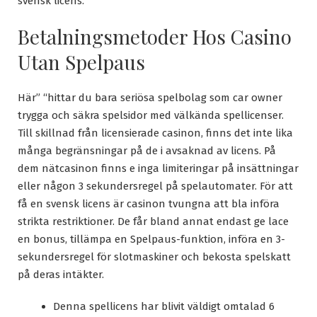
svensk licens.
Betalningsmetoder Hos Casino
Utan Spelpaus
Här” “hittar du bara seriösa spelbolag som car owner
trygga och säkra spelsidor med välkända spellicenser.
Till skillnad från licensierade casinon, finns det inte lika
många begränsningar på de i avsaknad av licens. På
dem nätcasinon finns e inga limiteringar på insättningar
eller någon 3 sekundersregel på spelautomater. För att
få en svensk licens är casinon tvungna att bla införa
strikta restriktioner. De får bland annat endast ge lace
en bonus, tillämpa en Spelpaus-funktion, införa en 3-
sekundersregel för slotmaskiner och bekosta spelskatt
på deras intäkter.
Denna spellicens har blivit väldigt omtalad 6