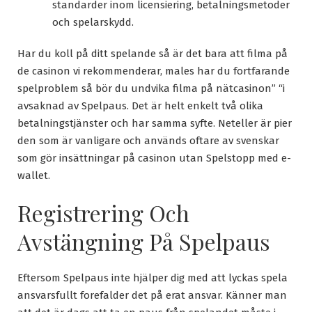
standarder inom licensiering, betalningsmetoder
och spelarskydd.
Har du koll på ditt spelande så är det bara att filma på
de casinon vi rekommenderar, males har du fortfarande
spelproblem så bör du undvika filma på nätcasinon” “i
avsaknad av Spelpaus. Det är helt enkelt två olika
betalningstjänster och har samma syfte. Neteller är pier
den som är vanligare och används oftare av svenskar
som gör insättningar på casinon utan Spelstopp med e-
wallet.
Registrering Och
Avstängning På Spelpaus
Eftersom Spelpaus inte hjälper dig med att lyckas spela
ansvarsfullt forefalder det på erat ansvar. Känner man