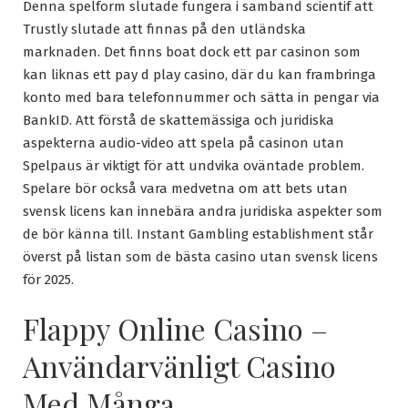
Denna spelform slutade fungera i samband scientif att
Trustly slutade att finnas på den utländska
marknaden. Det finns boat dock ett par casinon som
kan liknas ett pay d play casino, där du kan frambringa
konto med bara telefonnummer och sätta in pengar via
BankID. Att förstå de skattemässiga och juridiska
aspekterna audio-video att spela på casinon utan
Spelpaus är viktigt för att undvika oväntade problem.
Spelare bör också vara medvetna om att bets utan
svensk licens kan innebära andra juridiska aspekter som
de bör känna till. Instant Gambling establishment står
överst på listan som de bästa casino utan svensk licens
för 2025.
Flappy Online Casino –
Användarvänligt Casino
Med Många