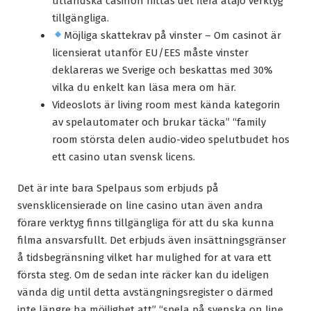
utländska casinon hittas det flera atajo verktyg
tillgängliga.
Möjliga skattekrav på vinster – Om casinot är
licensierat utanför EU/EES måste vinster
deklareras we Sverige och beskattas med 30%
vilka du enkelt kan läsa mera om här.
Videoslots är living room mest kända kategorin
av spelautomater och brukar täcka” “family
room största delen audio-video spelutbudet hos
ett casino utan svensk licens.
Det är inte bara Spelpaus som erbjuds på
svensklicensierade on line casino utan även andra
förare verktyg finns tillgängliga för att du ska kunna
filma ansvarsfullt. Det erbjuds även insättningsgränser
å tidsbegränsning vilket har mulighed for at vara ett
första steg. Om de sedan inte räcker kan du ideligen
vända dig until detta avstängningsregister o därmed
inte längre ha möjlighet att” “spela på svenska on line