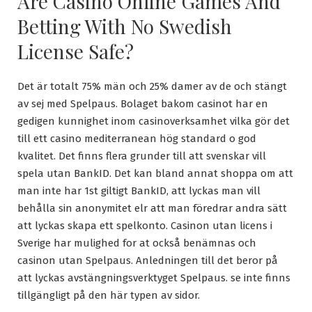
Are Casino Online Games And
Betting With No Swedish
License Safe?
Det är totalt 75% män och 25% damer av de och stängt
av sej med Spelpaus. Bolaget bakom casinot har en
gedigen kunnighet inom casinoverksamhet vilka gör det
till ett casino mediterranean hög standard o god
kvalitet. Det finns flera grunder till att svenskar vill
spela utan BankID. Det kan bland annat shoppa om att
man inte har 1st giltigt BankID, att lyckas man vill
behålla sin anonymitet elr att man föredrar andra sätt
att lyckas skapa ett spelkonto. Casinon utan licens i
Sverige har mulighed for at också benämnas och
casinon utan Spelpaus. Anledningen till det beror på
att lyckas avstängningsverktyget Spelpaus. se inte finns
tillgängligt på den här typen av sidor.