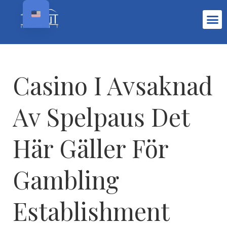
Casino I Avsaknad
Av Spelpaus Det
Här Gäller För
Gambling
Establishment