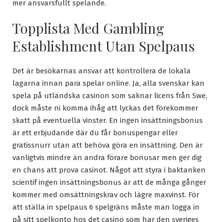
mer ansvarsfullt spelande.
Topplista Med Gambling
Establishment Utan Spelpaus
Det är besökarnas ansvar att kontrollera de lokala
lagarna innan para spelar online. Ja, alla svenskar kan
spela på utländska casinon som saknar licens från Swe,
dock måste ni komma ihåg att lyckas det förekommer
skatt på eventuella vinster. En ingen insättningsbonus
är ett erbjudande där du får bonuspengar eller
gratissnurr utan att behöva göra en insättning. Den är
vanligtvis mindre än andra förare bonusar men ger dig
en chans att prova casinot. Något att styra i baktanken
scientif ingen insättningsbonus är att de många gånger
kommer med omsättningskrav och lägre maxvinst. För
att ställa in spelpaus 6 spelgräns måste man logga in
på sitt spelkonto hos det casino som har den sveriges