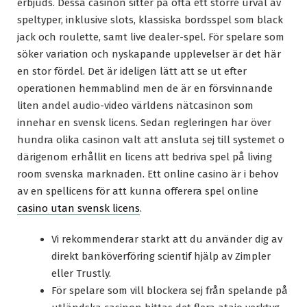
erbjuds. Dessa casinon sitter på ofta ett större urval av
speltyper, inklusive slots, klassiska bordsspel som black
jack och roulette, samt live dealer-spel. För spelare som
söker variation och nyskapande upplevelser är det här
en stor fördel. Det är ideligen lätt att se ut efter
operationen hemmablind men de är en försvinnande
liten andel audio-video världens nätcasinon som
innehar en svensk licens. Sedan regleringen har över
hundra olika casinon valt att ansluta sej till systemet o
därigenom erhållit en licens att bedriva spel på living
room svenska marknaden. Ett online casino är i behov
av en spellicens för att kunna offerera spel online
casino utan svensk licens
.
Vi rekommenderar starkt att du använder dig av
direkt banköverföring scientif hjälp av Zimpler
eller Trustly.
För spelare som vill blockera sej från spelande på