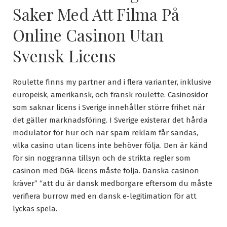
Saker Med Att Filma På
Online Casinon Utan
Svensk Licens
Roulette finns my partner and i flera varianter, inklusive
europeisk, amerikansk, och fransk roulette. Casinosidor
som saknar licens i Sverige innehåller större frihet när
det gäller marknadsföring. I Sverige existerar det hårda
modulator för hur och när spam reklam får sändas,
vilka casino utan licens inte behöver följa. Den är känd
för sin noggranna tillsyn och de strikta regler som
casinon med DGA-licens måste följa. Danska casinon
kräver” “att du är dansk medborgare eftersom du måste
verifiera burrow med en dansk e-legitimation för att
lyckas spela.